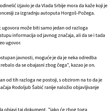
inelić izjavio je da Vlada Srbije mora da kaže koji je
koncesiji za izgradnju autoputa Horgoš-Požega.
st ugovora može biti samo jedan od razloga
pu informacija od javnog značaja, ali da se i tada
eo ugovor.
tupan javnosti, moguće je da je neka odredba
trebalo da se obajasni zbog čega", kazao je on.
an od tih razloga ne postoji, s obzirom na to da je
ačaja Rodoljub Šabić ranije naložio objavljivanje
da objavi taj dokument, "iako će zbog toga