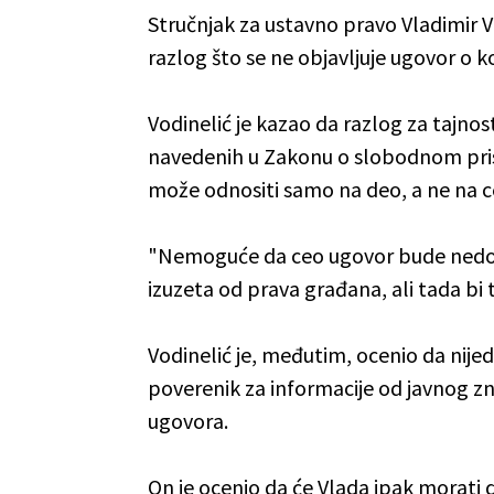
Stručnjak za ustavno pravo Vladimir Vod
razlog što se ne objavljuje ugovor o 
Vodinelić je kazao da razlog za tajno
navedenih u Zakonu o slobodnom pristu
može odnositi samo na deo, a ne na c
"Nemoguće da ceo ugovor bude nedos
izuzeta od prava građana, ali tada bi 
Vodinelić je, međutim, ocenio da nijed
poverenik za informacije od javnog zn
ugovora.
On je ocenio da će Vlada ipak morati 