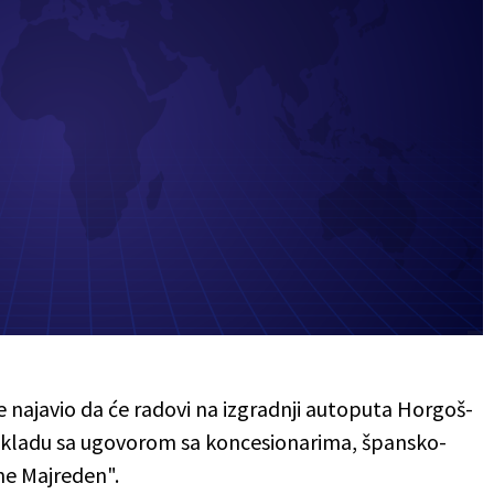
 je najavio da će radovi na izgradnji autoputa Horgoš-
skladu sa ugovorom sa koncesionarima, špansko-
ne Majreden".