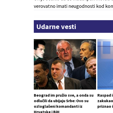
verovatno imati neugodnosti kod kon
Udarne vesti
Beograd im pružio sve, a onda su
Raspad i
odlučili da ubijaju Srbe: Ovo su
zakukao
ozloglašeni komandanti iz
priznao 
Hrvatske i BiH