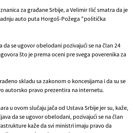
znanica za građane Srbije, a Velimir Ilić smatra da je
zgradnju auto puta Horgoš-Požega "politička
 da se ugovor obelodani pozivajući se na član 24
 ugovora što je prema oceni pre svega poverenika za
e urađeno skladu sa zakonom o koncesijama i da su se
ovo autorsko pravo prezentira na internetu.
ara u ovom slučaju jača od Ustava Srbije jer su, kaže,
java da se ugovor obelodani, pozivajući se na član
frastrukture kaže da svi ministri imaju pravo da