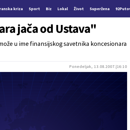
Iranska kriza
Sport
Biz
Lokal
Život
Superžena
92Puto
ra jača od Ustava"
e može u ime finansijskog savetnika koncesionara
Ponedeljak, 13.08.2007.
16:10