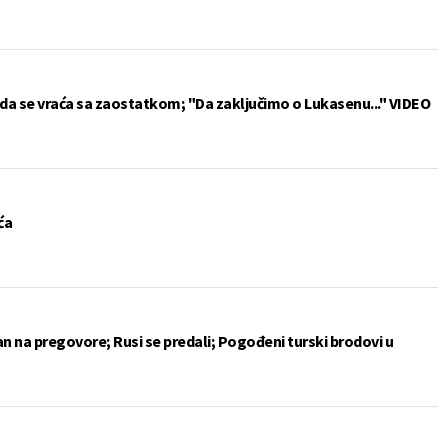
da se vraća sa zaostatkom; "Da zaključimo o Lukasenu..." VIDEO
ća
an na pregovore; Rusi se predali; Pogođeni turski brodovi u