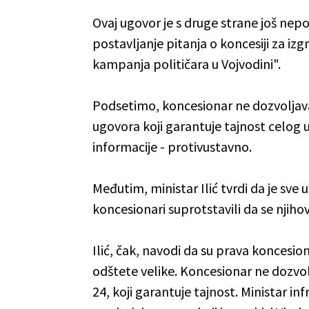
Ovaj ugovor je s druge strane još nepo
postavljanje pitanja o koncesiji za i
kampanja političara u Vojvodini".
Podsetimo, koncesionar ne dozvoljava
ugovora koji garantuje tajnost celog
informacije - protivustavno.
Međutim, ministar Ilić tvrdi da je sv
koncesionari suprotstavili da se njih
Ilić, čak, navodi da su prava koncesion
odštete velike. Koncesionar ne dozvol
24, koji garantuje tajnost. Ministar in