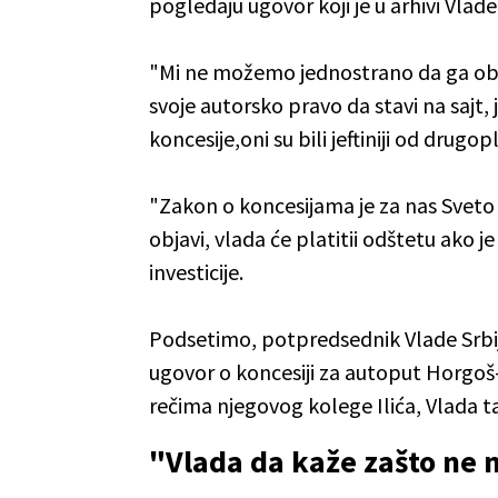
pogledaju ugovor koji je u arhivi Vlade
"Mi ne možemo jednostrano da ga obj
svoje autorsko pravo da stavi na sajt, j
koncesije,oni su bili jeftiniji od drugop
"Zakon o koncesijama je za nas Sveto
objavi, vlada će platitii odštetu ako je
investicije.
Podsetimo, potpredsednik Vlade Srbije
ugovor o koncesiji za autoput Horgoš
rečima njegovog kolege Ilića, Vlada t
"Vlada da kaže zašto ne 