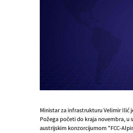
Ministar za infrastrukturu Velimir Ilić
Požega početi do kraja novembra, u 
austrijskim konzorcijumom "FCC-Alpi