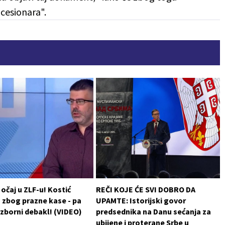
cesionara".
 očaj u ZLF-u! Kostić
REČI KOJE ĆE SVI DOBRO DA
 zbog prazne kase - pa
UPAMTE: Istorijski govor
izborni debakl! (VIDEO)
predsednika na Danu sećanja za
ubijene i proterane Srbe u