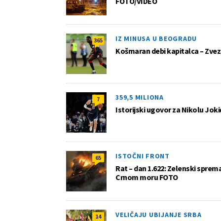
FOTO/VIDEO
IZ MINUSA U BEOGRADU
365
Košmaran debi kapitalca – Zvez
359,5 MILIONA
7
Istorijski ugovor za Nikolu Joki
ISTOČNI FRONT
65
Rat – dan 1.622: Zelenski sprem
Crnom moru FOTO
VELIČAJU UBIJANJE SRBA
14