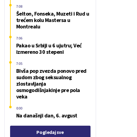
7:08
Šelton, Fonseka, Muzeti i Rud u
trećem kolu Mastersa u
Montrealu
7:06
Pakao u Srbiji u 6 ujutru; Već
izmereno 30 stepeni
7:05
Bivša pop zvezda ponovo pred
sudom zbog seksualnog
zlostavljanja
osmogodišnjakinje pre pola
veka
0:00
Na današnji dan, 6. avgust
Pogledaj sve