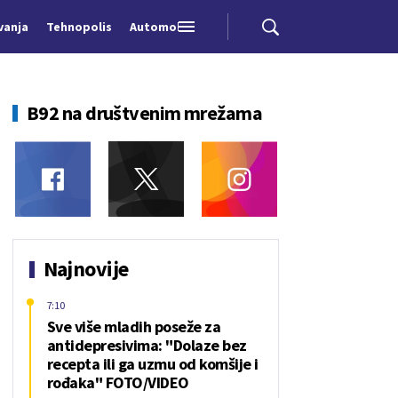
vanja
Tehnopolis
Automobili
B92 na društvenim mrežama
Najnovije
7:10
Sve više mladih poseže za
antidepresivima: "Dolaze bez
recepta ili ga uzmu od komšije i
rođaka" FOTO/VIDEO