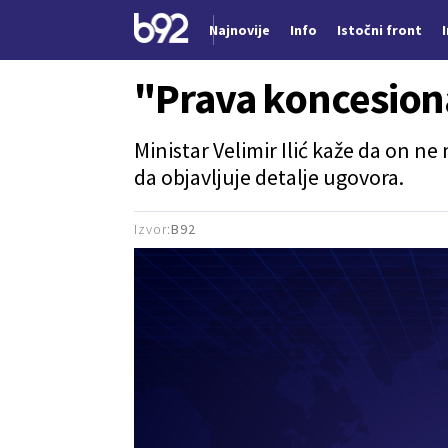
Najnovije
Info
Istočni front
Nova vest
"Prava koncesiona
Ministar Velimir Ilić kaže da on n
da objavljuje detalje ugovora.
Izvor:
B92