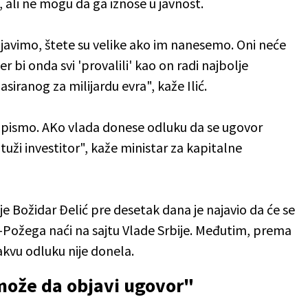
, ali ne mogu da ga iznose u javnost.
avimo, štete su velike ako im nanesemo. Oni neće
er bi onda svi 'provalili' kao on radi najbolje
lasiranog za milijardu evra", kaže Ilić.
 pismo. AKo vlada donese odluku da se ugovor
 tuži investitor", kaže ministar za kapitalne
 Božidar Đelić pre desetak dana je najavio da će se
-Požega naći na sajtu Vlade Srbije. Međutim, prema
akvu odluku nije donela.
može da objavi ugovor"