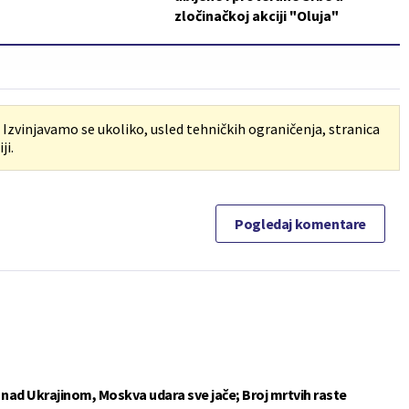
zločinačkoj akciji "Oluja"
. Izvinjavamo se ukoliko, usled tehničkih ograničenja, stranica
ji.
Pogledaj komentare
e nad Ukrajinom, Moskva udara sve jače; Broj mrtvih raste