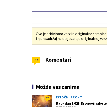
Ovo je arhivirana verzija originalne stranice
i njen sadržaj ne odgovaraju originalnoj verzi
Komentari
37
Možda vas zanima
ISTOČNI FRONT
20
Rat – dan 1.623: Dronovi i raket