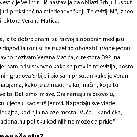
sticije Velimir Ilić nastavlja da obilazi Srbiju i usput
jući preksinoć na mladenovačkoj "Televiziji M", izneo
irektora Verana Matića.
ra, ja to dobro znam, za razvoj slobodnih medija u
se dogodila i oni su se izuzetno obogatili i vode jednu
 javno pozivam Verana Matića, direktora B92, na
 jer sam prisustvovao kako se pravila televizija, pošto
ih gradova Srbije i bio sam prisutan kako je Veran
nacijama, kako je uzimao, na koji način, ko je to
e to. Dali smo im sve. Oni nemaju ni dozvolu,
šu, ujedaju kao stršljenovi. Napadaju sve vlade,
edajte, kod njih nalaze mesta i Vučo, i Kandićka, i
nacionalnu politku kod njih ne može da priđe."
m ponašanju?