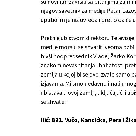
su novinari završili sa pitanjima za mini
njegov savetnik za medije Petar Lazov
uputio im je niz uvreda i pretio da će 
Pretnje ubistvom direktoru Televizije 
medije moraju se shvatiti veoma ozbil
bivši podpredsednik Vlade, Žarko Ko
znakom nevaspitanja i bahatosti pretn
zemlja u kojoj bi se ovo zvalo samo b
izjavama. Mi smo nedavno imali mnog
ubistava u ovoj zemlji, uključujući i 
se shvate.”
Ilić: B92, Vučo, Kandićka, Pera i Žika