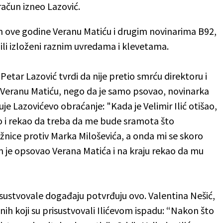
ačun izneo Lazović.
 ove godine Veranu Matiću i drugim novinarima B92,
bili izloženi raznim uvredama i klevetama.
 Petar Lazović tvrdi da nije pretio smrću direktoru i
eranu Matiću, nego da je samo psovao, novinarka
je Lazovićevo obraćanje: "Kada je Velimir Ilić otišao,
šao i rekao da treba da me bude sramota što
žnice protiv Marka Miloševića, a onda mi se skoro
m je opsovao Verana Matića i na kraju rekao da mu
risustvovale događaju potvrđuju ovo. Valentina Nešić,
nih koji su prisustvovali Ilićevom ispadu: “Nakon što