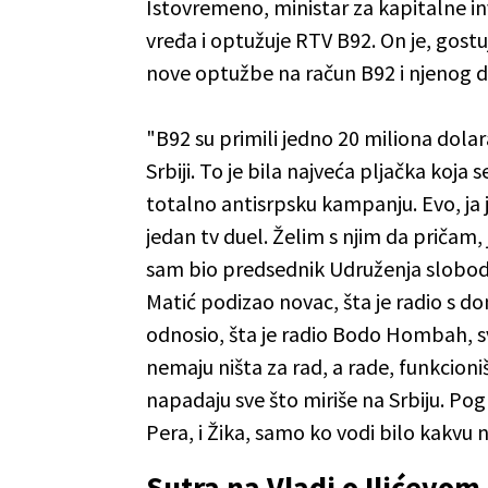
Istovremeno, ministar za kapitalne inve
vređa i optužuje RTV B92. On je, gostu
nove optužbe na račun B92 i njenog d
"B92 su primili jedno 20 miliona dola
Srbiji. To je bila najveća pljačka koja 
totalno antisrpsku kampanju. Evo, ja
jedan tv duel. Želim s njim da pričam,
sam bio predsednik Udruženja slobodn
Matić podizao novac, šta je radio s do
odnosio, šta je radio Bodo Hombah, sv
nemaju ništa za rad, a rade, funkcioni
napadaju sve što miriše na Srbiju. Pogl
Pera, i Žika, samo ko vodi bilo kakvu 
Sutra na Vladi o Ilićevo