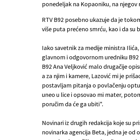
ponedeljak na Kopaoniku, na njegov r
RTV B92 posebno ukazuje da je tokom
više puta prećeno smrću, kao i da su 
Iako savetnik za medije ministra Ilića,
glavnom i odgovornom uredniku B92 V
B92 Ana Veljković malo drugačije opisu
a za njim i kamere, Lazović mi je pri
postavljam pitanja o povlačenju optu
uneo u lice i opsovao mi mater, poto
poručim da će ga ubiti".
Novinari iz drugih redakcija koje su p
novinarka agencija Beta, jedna je od o