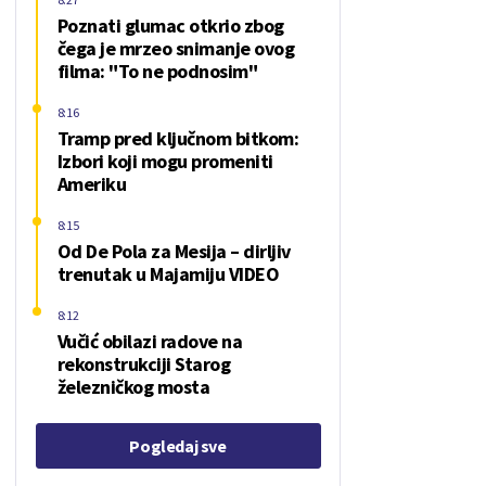
Poznati glumac otkrio zbog
čega je mrzeo snimanje ovog
filma: "To ne podnosim"
8:16
Tramp pred ključnom bitkom:
Izbori koji mogu promeniti
Ameriku
8:15
Od De Pola za Mesija – dirljiv
trenutak u Majamiju VIDEO
8:12
Vučić obilazi radove na
rekonstrukciji Starog
železničkog mosta
Pogledaj sve