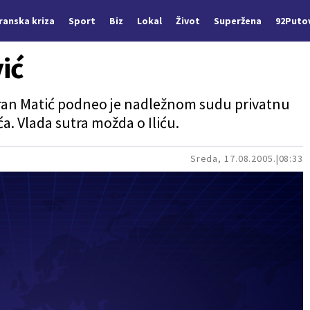
Iranska kriza
Sport
Biz
Lokal
Život
Superžena
92Puto
ić
eran Matić podneo je nadležnom sudu privatnu
a. Vlada sutra možda o Iliću.
Sreda, 17.08.2005.
08:33