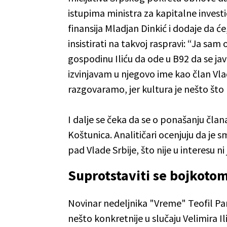
istupima ministra za kapitalne investi
finansija Mladjan Dinkić i dodaje da će
insistirati na takvoj raspravi: “Ja sam
gospodinu Iliću da ode u B92 da se ja
izvinjavam u njegovo ime kao član V
razgovaramo, jer kultura je nešto što 
I dalje se čeka da se o ponašanju člana
Koštunica. Analitičari ocenjuju da je s
pad Vlade Srbije, što nije u interesu ni
Suprotstaviti se bojkoto
Novinar nedeljnika "Vreme" Teofil Pa
nešto konkretnije u slučaju Velimira Il