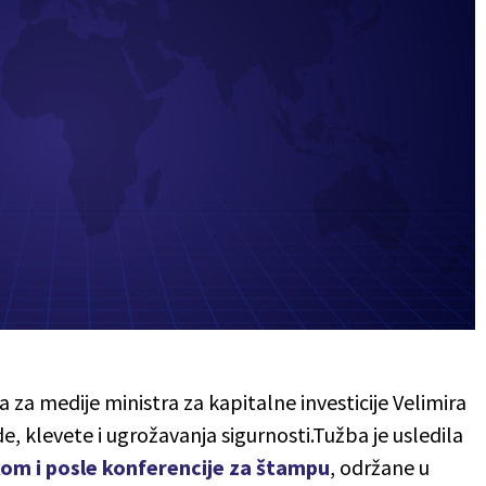
 za medije ministra za kapitalne investicije Velimira
de, klevete i ugrožavanja sigurnosti.Tužba je usledila
kom i posle konferencije za štampu
, održane u