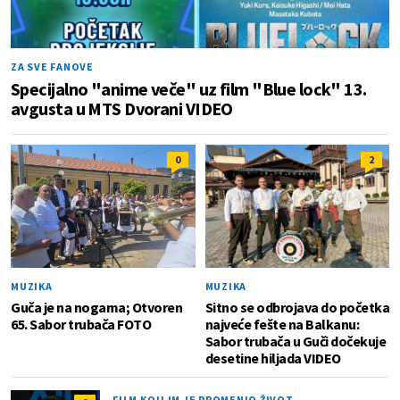
ZA SVE FANOVE
Specijalno "anime veče" uz film "Blue lock" 13.
avgusta u MTS Dvorani VIDEO
0
2
MUZIKA
MUZIKA
Guča je na nogama; Otvoren
Sitno se odbrojava do početka
65. Sabor trubača FOTO
najveće fešte na Balkanu:
Sabor trubača u Guči dočekuje
desetine hiljada VIDEO
FILM KOJI IM JE PROMENIO ŽIVOT