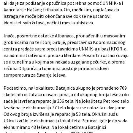
ali da je za podizanje optužnica potrebna pomoć UNMIK-a i
kancelarije Haškog tribunala. On, međutim, naglašava da
istraga ne može biti okončana sve dok se ne ustanovi
identitet svih žrtava, načini i mesta ubistava.
Inače, posmrtne ostatke Albanaca, pronađenih u masovnim
grobnicama na teritoriji Srbije, predstavnici Koordinacionog
centra predaće sutra predstavnicima UNMIK-a u bazi KFOR-a
na administrativnom prelazu Merdare. Posmrtni ostaci čuvaju
se u tunelima u kojima su nekada uzgajane pečurke, a prema
rečima Dilparića, u tunelima postoje prirodni uslovi i
temperatura za čuvanje leševa.
Podsetimo, na lokalitetu Batajnica ukupno je pronađeno 709
skeletnih ostataka u osam jama, a od ukupnog broja leševa do
sada je izvršena reparacija 356 tela. Na lokalitetu Petrovo selo
izvršena je ekshumacija 77 tela koja su se nalazila u dve jame.
Od ovog broja izvršena je reparacija 53 tela. Okružni sud u
Užicu izvršio je ekshumaciju lokaliteta Perućac, gde je do sada
ekshumirano 48 leševa. Na lokalitetima u Batajnici