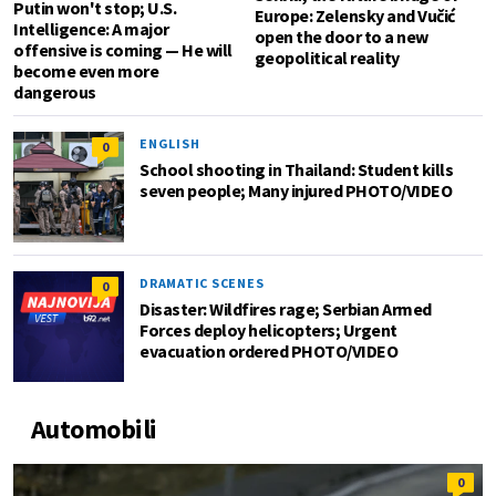
Putin won't stop; U.S.
Europe: Zelensky and Vučić
Intelligence: A major
open the door to a new
offensive is coming — He will
geopolitical reality
become even more
dangerous
ENGLISH
0
School shooting in Thailand: Student kills
seven people; Many injured PHOTO/VIDEO
DRAMATIC SCENES
0
Disaster: Wildfires rage; Serbian Armed
Forces deploy helicopters; Urgent
evacuation ordered PHOTO/VIDEO
Automobili
0