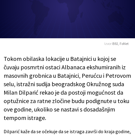
Izvor:
B92, FoNet
Tokom obilaska lokacije u Batajnici u kojoj se
čuvaju posmrtni ostaci Albanaca ekshumiranih iz
masovnih grobnica u Batajnici, Perućcu i Petrovom
selu, istražni sudija beogradskog Okružnog suda
Milan Dilparić rekao je da postoji mogućnost da
optužnice za ratne zločine budu podignute u toku
ove godine, ukoliko se nastavi s dosadašnjim
tempom istrage.
Dilparić kaže da se očekuje da se istraga završi do kraja godine,