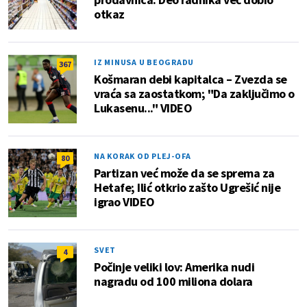
otkaz
IZ MINUSA U BEOGRADU
367
Košmaran debi kapitalca – Zvezda se
vraća sa zaostatkom; "Da zaključimo o
Lukasenu..." VIDEO
NA KORAK OD PLEJ-OFA
80
Partizan već može da se sprema za
Hetafe; Ilić otkrio zašto Ugrešić nije
igrao VIDEO
SVET
4
Počinje veliki lov: Amerika nudi
nagradu od 100 miliona dolara