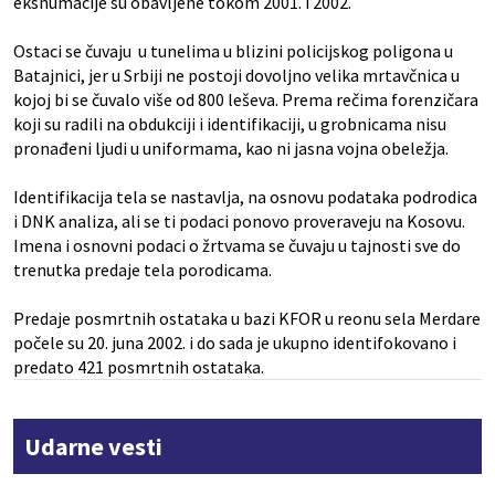
ekshumacije su obavljene tokom 2001. i 2002.
Ostaci se čuvaju u tunelima u blizini policijskog poligona u
Batajnici, jer u Srbiji ne postoji dovoljno velika mrtavčnica u
kojoj bi se čuvalo više od 800 leševa. Prema rečima forenzičara
koji su radili na obdukciji i identifikaciji, u grobnicama nisu
pronađeni ljudi u uniformama, kao ni jasna vojna obeležja.
Identifikacija tela se nastavlja, na osnovu podataka podrodica
i DNK analiza, ali se ti podaci ponovo proveraveju na Kosovu.
Imena i osnovni podaci o žrtvama se čuvaju u tajnosti sve do
trenutka predaje tela porodicama.
Predaje posmrtnih ostataka u bazi KFOR u reonu sela Merdare
počele su 20. juna 2002. i do sada je ukupno identifokovano i
predato 421 posmrtnih ostataka.
Udarne vesti