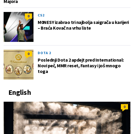
Majora
CS2
0
M0NESY izabrao tri najbolja saigrača u karijeri
– Braća Kovač na vrhu liste
DOTA 2
0
Poslednji Dota 2 apdejt pred International:
Novi peč, MMR reset, Fantasy i još mnogo
toga
English
0