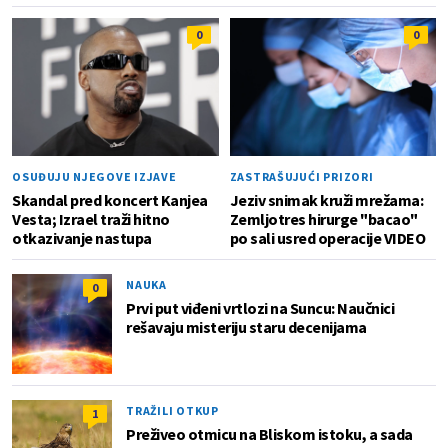
0
0
OSUĐUJU NJEGOVE IZJAVE
ZASTRAŠUJUĆI PRIZORI
Skandal pred koncert Kanjea
Jeziv snimak kruži mrežama:
Vesta; Izrael traži hitno
Zemljotres hirurge "bacao"
otkazivanje nastupa
po sali usred operacije VIDEO
NAUKA
0
Prvi put viđeni vrtlozi na Suncu: Naučnici
rešavaju misteriju staru decenijama
TRAŽILI OTKUP
1
Preživeo otmicu na Bliskom istoku, a sada