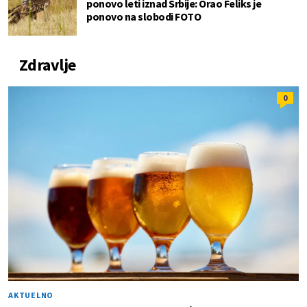
ponovo leti iznad Srbije: Orao Feliks je
ponovo na slobodi FOTO
Zdravlje
0
AKTUELNO