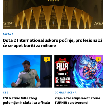
DOTA 2
Dota 2 International uskoro počinje, profesionalci
će se opet boriti za milione
0
0
CS2
DOMAĆA SCENA
ESL kaznio NiKa zbog
Prijave za letnji Hearthstone
polomljenih slušalica u finalu
TURNIR su otvorene!