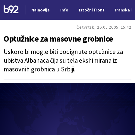
Najnovije
Info
Istočni front
Iranska kr
Nova vest
Četvrtak, 26.05.2005.
15:42
Optužnice za masovne grobnice
Uskoro bi mogle biti podignute optužnice za
ubistva Albanaca čija su tela ekshimirana iz
masovnih grobnica u Srbiji.