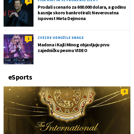
0
Prodali scenario za 600.000 dolara, a godinu
kasnije skoro bankrotirali: Neverovatna
ispovest Meta Dejmona
ZVEZDE UDRUŽILE SNAGE
1
Madona i Kajli Minog objavljuju prvu
zajedničku pesmu VIDEO
eSports
0