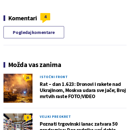
4
Komentari
Pogledaj komentare
Možda vas zanima
ISTOČNI FRONT
25
Rat – dan 1.623: Dronovi i rakete nad
Ukrajinom, Moskva udara sve jače; Broj
mrtvih raste FOTO/VIDEO
VELIKI PREOKRET
0
Poznati trgovinski lanac zatvara 50
prodavnica: Deo radnika već dobio