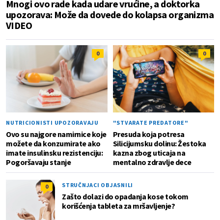
Mnogi ovo rade kada udare vrućine, a doktorka
upozorava: Može da dovede do kolapsa organizma
VIDEO
0
0
NUTRICIONISTI UPOZORAVAJU
"STVARATE PREDATORE"
Ovo su najgore namirnice koje
Presuda koja potresa
možete da konzumirate ako
Silicijumsku dolinu: Žestoka
imate insulinsku rezistenciju:
kazna zbog uticaja na
Pogoršavaju stanje
mentalno zdravlje dece
STRUČNJACI OBJASNILI
0
Zašto dolazi do opadanja kose tokom
korišćenja tableta za mršavljenje?