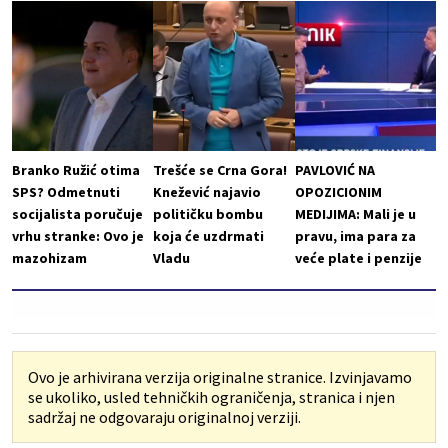
Branko Ružić otima
Trešće se Crna Gora!
PAVLOVIĆ NA
SPS? Odmetnuti
Knežević najavio
OPOZICIONIM
socijalista poručuje
političku bombu
MEDIJIMA: Mali je u
vrhu stranke: Ovo je
koja će uzdrmati
pravu, ima para za
mazohizam
Vladu
veće plate i penzije
Ovo je arhivirana verzija originalne stranice. Izvinjavamo
se ukoliko, usled tehničkih ograničenja, stranica i njen
sadržaj ne odgovaraju originalnoj verziji.