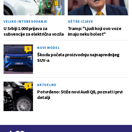
VELIKO INTERESOVANJE
OŠTRE IZJAVE
U Srbiji 1.000 prijava za
Tramp: "Ljudi koji ovo voze
subvencije za električna vozila
imaju neku bolest"
NOVI MODEL
0
Škoda počela proizvodnju najnaprednijeg
SUV-a
AKTUELNO
1
Potvrđeno: Stiže novi Audi Q8, poznati i prvi
detalji