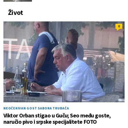
Život
0
NEOČEKIVAN GOST SABORA TRUBAČA
Viktor Orban stigao u Guču; Seo među goste,
naručio pivo i srpske specijalitete FOTO