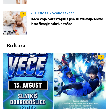
KLJUČNO ZA NOVOROĐENČAD
0
Deca koja odrastaju uz pse su zdravija: Novo
istraživanje otkriva zašto
Kultura
0