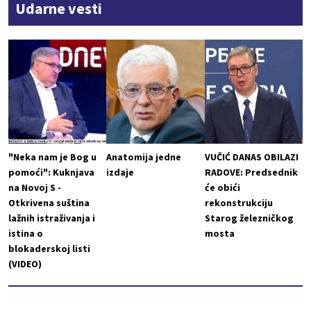
Udarne vesti
"Neka nam je Bog u
Anatomija jedne
VUČIĆ DANAS OBILAZI
pomoći": Kuknjava
izdaje
RADOVE: Predsednik
na Novoj S -
će obići
Otkrivena suština
rekonstrukciju
lažnih istraživanja i
Starog železničkog
istina o
mosta
blokaderskoj listi
(VIDEO)