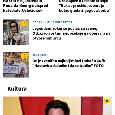
Na stotine ljudi čekalo
Džo Bajden u teškom stanju:
Ronalda i Georginu ispred
"Rak se proširio, veoma je
katedrale: Usledio šok
bolno gledati njegovu borbu"
"ZDRAVLJE JE PRIORITET"
0
Legendarni roker se povlači sa scene;
Otkazao sve turneje, očekuje ga operacija na
otvorenom srcu
65. SABOR
0
On je zvanično najbolji mladi trubač u Guči:
"Nastaviću da radim i da se trudim" FOTO
Kultura
0