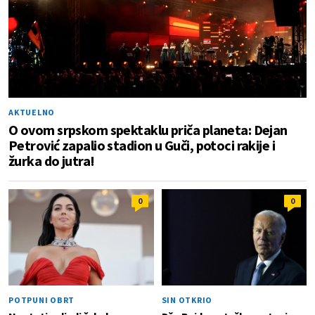
AKTUELNO
O ovom srpskom spektaklu priča planeta: Dejan
Petrović zapalio stadion u Guči, potoci rakije i
žurka do jutra!
0
0
POTPUNI OBRT
SIN OTKRIO