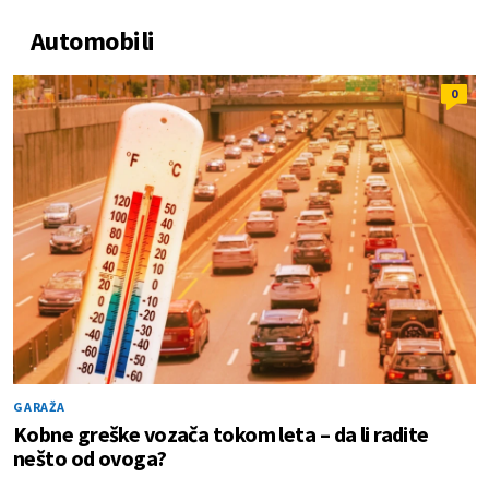
Automobili
0
GARAŽA
Kobne greške vozača tokom leta – da li radite
nešto od ovoga?