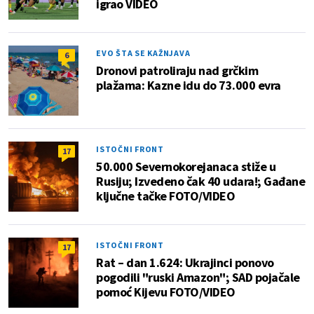
igrao VIDEO
EVO ŠTA SE KAŽNJAVA
6
Dronovi patroliraju nad grčkim
plažama: Kazne idu do 73.000 evra
ISTOČNI FRONT
17
50.000 Severnokorejanaca stiže u
Rusiju; Izvedeno čak 40 udara!; Gađane
ključne tačke FOTO/VIDEO
ISTOČNI FRONT
17
Rat – dan 1.624: Ukrajinci ponovo
pogodili "ruski Amazon"; SAD pojačale
pomoć Kijevu FOTO/VIDEO