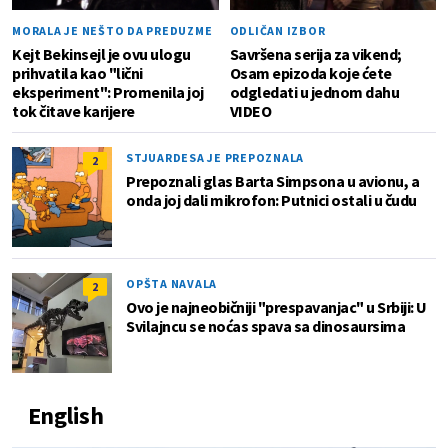
MORALA JE NEŠTO DA PREDUZME
ODLIČAN IZBOR
Kejt Bekinsejl je ovu ulogu
Savršena serija za vikend;
prihvatila kao "lični
Osam epizoda koje ćete
eksperiment": Promenila joj
odgledati u jednom dahu
tok čitave karijere
VIDEO
STJUARDESA JE PREPOZNALA
2
Prepoznali glas Barta Simpsona u avionu, a
onda joj dali mikrofon: Putnici ostali u čudu
OPŠTA NAVALA
2
Ovo je najneobičniji "prespavanjac" u Srbiji: U
Svilajncu se noćas spava sa dinosaursima
English