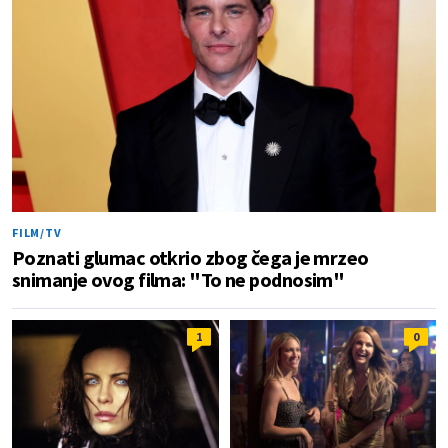
FILM/TV
Poznati glumac otkrio zbog čega je mrzeo
snimanje ovog filma: "To ne podnosim"
1
0