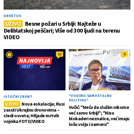
DRUŠTVO
UŽIVO
Besne požari u Srbiji: Najteže u
Deliblatskoj peščari; Više od 300 ljudi na terenu
VIDEO
12
0
"VODIMO SAMOSTALNU
ISTOČNI FRONT
POLITIKU"
UŽIVO
Nova eskalacija; Rusi
Vučić: "Neću da služim nikome
zasuli Ukrajinu dronovima –
već samo Srbiji"; "Nisu
sledi osveta; Hiljade mrtvih
blokaderi neznalice, već imaju
vojnika FOTO/VIDEO
lošu volju i nameru"