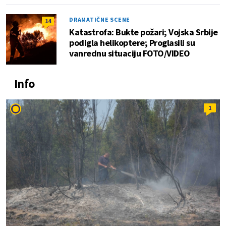
DRAMATIČNE SCENE
14
Katastrofa: Bukte požari; Vojska Srbije
podigla helikoptere; Proglasili su
vanrednu situaciju FOTO/VIDEO
Info
1