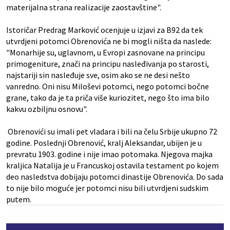
materijalna strana realizacije zaostavštine".
Istoričar Predrag Marković ocenjuje u izjavi za B92 da tek
utvrdjeni potomci Obrenovića ne bi mogli ništa da naslede:
"Monarhije su, uglavnom, u Evropi zasnovane na principu
primogeniture, znači na principu nasleđivanja po starosti,
najstariji sin nasleđuje sve, osim ako se ne desi nešto
vanredno. Oni nisu Miloševi potomci, nego potomci bočne
grane, tako da je ta priča više kuriozitet, nego što ima bilo
kakvu ozbiljnu osnovu".
Obrenovići su imali pet vladara i bili na čelu Srbije ukupno 72
godine. Poslednji Obrenović, kralj Aleksandar, ubijen je u
prevratu 1903. godine i nije imao potomaka. Njegova majka
kraljica Natalija je u Francuskoj ostavila testament po kojem
deo nasledstva dobijaju potomci dinastije Obrenovića. Do sada
to nije bilo moguće jer potomci nisu bili utvrdjeni sudskim
putem.