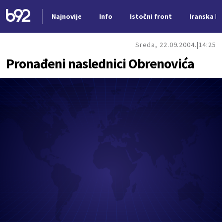
Najnovije
Info
Istočni front
Iranska kr
Nova vest
Sreda, 22.09.2004.
14:25
Pronađeni naslednici Obrenovića