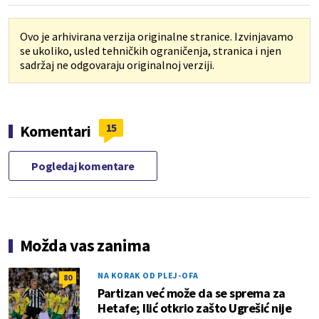
Ovo je arhivirana verzija originalne stranice. Izvinjavamo
se ukoliko, usled tehničkih ograničenja, stranica i njen
sadržaj ne odgovaraju originalnoj verziji.
15
Komentari
Pogledaj komentare
Možda vas zanima
NA KORAK OD PLEJ-OFA
80
Partizan već može da se sprema za
Hetafe; Ilić otkrio zašto Ugrešić nije