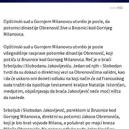
Izvor:
B92
Opštinski sud u Gornjem Milanovcu utvrdio je posle, da
potomci dinastije Obrenović žive u Brusnici kod Gornjeg
Milanovca.
Opštinski sud u Gornjem Milanovcu utvrdio je posle
višegodišnje rasprave potomke dinastije Obrenović, koji
potiču iz Brusnice kod Gornjeg Milanovca. Reč je o braći
Srboljubu i Slobodanu Jakovljeviću. Jedan od njih – Slobodan
tvrdi da su dokazi o direktnoj vezi sa Obrenovićima validni, kao
i da će uskoro oni doneti odluku na koji način će od francuskog
suda tražiti da ispoštuje testament kraljice Natalije. Istoričari,
medjutim, objašnjavaju da braća Jakovljević neće moći ništa
da naslede.
Srboljub i Slobodan Jakovljević, poreklom iz Brusnice kod
Gornjeg Milanovca, direktni su potomci Jakova Obrenovića,
koji je bio brat vojvode Milana, a polubrat po majci kneza