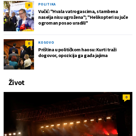
POLITIKA
0
Vučić: "Hvala vatrogascima, stambena
naselja nisu ugrožena"; "Helikopteri su juče
ogroman posao uradili"
KOSOVO
0
Priština u političkom haosu: Kurti traži
dogovor, opozicija ga gađa jajima
Život
0