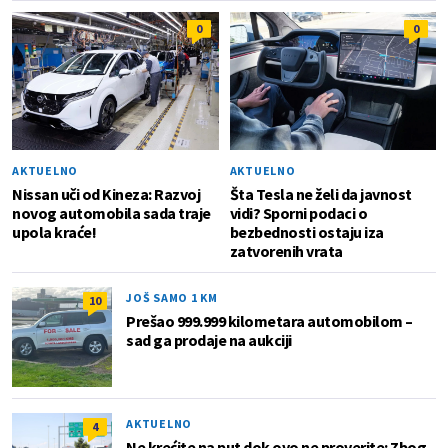
0
0
AKTUELNO
AKTUELNO
Nissan uči od Kineza: Razvoj
Šta Tesla ne želi da javnost
novog automobila sada traje
vidi? Sporni podaci o
upola kraće!
bezbednosti ostaju iza
zatvorenih vrata
JOŠ SAMO 1 KM
10
Prešao 999.999 kilometara automobilom –
sad ga prodaje na aukciji
AKTUELNO
4
Ne krećite na put dok ovo ne proverite: Zbog