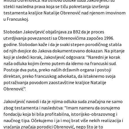
Miloša Obrenovića. Na osnovu odluke suda Jakovljevići su
stekli nasledna prava koja se tiču pokretanja izvršenja
testamenta kraljice Natalije Obrenović nad njenom imovinom
u Francuskoj.
Slobodan Jakovljević objašnjava za B92 da je proces
utvrdjivanja povezanosti sa Obrenovićima započeo 1996.
godine. Slobodan kaže i da je svaki stepen porodičnog stabla
od njih dvojice do Jakova dokumentovano dokazan. Na pitanje
koji je sledeći korak, Jakovljević odgovara: "Naredni je korak
naša odluka kojim ćemo putem da idemo na francuski sud.
Postoje dva puta, preko naših državnih organa i postoji
direktan, preko francuskog advokata, da istaknemo svoja
potraživanja povodom zaostavštine kraljice Natalije
Obrenović".
Jakovljević navodi i da je njima odluka suda značajna ne samo
zbog testamenta i nasledstva: "Imam nameru da osnujemo
fondaciju koja bi bila profitabilna, istorijsko-obrazovnog i
naučnog tipa. Očekujemo i ja i moj brat više nekih realizacija i
vraćanja značaja porodici Obrenović, nego što je to