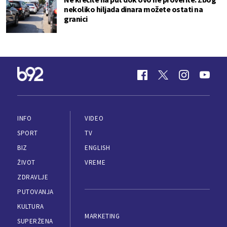
nekoliko hiljada dinara možete ostati na
granici
INFO
VIDEO
SPORT
TV
BIZ
ENGLISH
ŽIVOT
VREME
ZDRAVLJE
PUTOVANJA
KULTURA
MARKETING
SUPERŽENA