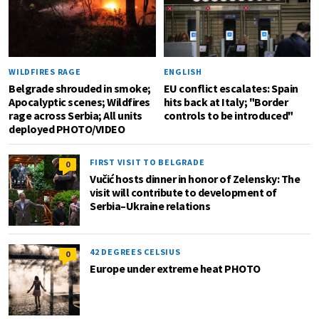
WILDFIRES RAGE
ENGLISH
Belgrade shrouded in smoke;
EU conflict escalates: Spain
Apocalyptic scenes; Wildfires
hits back at Italy; "Border
rage across Serbia; All units
controls to be introduced"
deployed PHOTO/VIDEO
FIRST VISIT TO BELGRADE
0
Vučić hosts dinner in honor of Zelensky: The
visit will contribute to development of
Serbia–Ukraine relations
42 DEGREES CELSIUS
0
Europe under extreme heat PHOTO