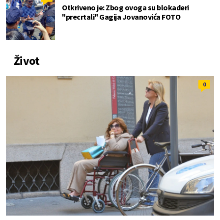
Otkriveno je: Zbog ovoga su blokaderi
"precrtali" Gagija Jovanovića FOTO
Život
0