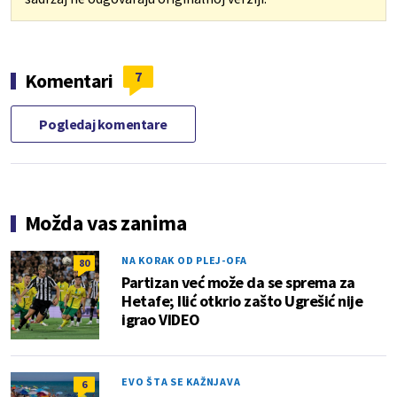
7
Komentari
Pogledaj komentare
Možda vas zanima
NA KORAK OD PLEJ-OFA
80
Partizan već može da se sprema za
Hetafe; Ilić otkrio zašto Ugrešić nije
igrao VIDEO
EVO ŠTA SE KAŽNJAVA
6