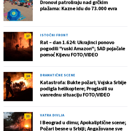
Dronovi patroliraju nad grčkim
plažama: Kazne idu do 73.000 evra
ISTOČNI FRONT
17
Rat – dan 1.624: Ukrajinci ponovo
pogodili "ruski Amazon"; SAD pojačale
pomoć Kijevu FOTO/VIDEO
DRAMATIČNE SCENE
14
Katastrofa: Bukte požari; Vojska Srbije
podigla helikoptere; Proglasili su
vanrednu situaciju FOTO/VIDEO
VATRA DIVLJA
11
I Beograd u dimu; Apokaliptične scene;
Požari besne u Srbiji; Angažovane sve