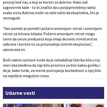
postoji kod nas, a koji se koristi za đubrivo. Kako naš
sagovornik kaže - to bi značilo da u poljoprivrednoj radnji
svaka vrsta đubriva može na neki način da eksplodira, što je
nemoguće.
"Van pameti je porediti požarni amonijum-nitrat i amonijum-
nitrat za ishranu biljaka. Požarni amonijum-nitrat mogu
samo da uvoze preduzeća koja imaju dozvolu ministarstva
odbrane i koriste to za proizvodnju civilnih eksploziva",
upozorava on.
Bivši radnici azotare tvrde da je nekadašnja fabrika bila u toj
meri obezbeđena da nije bilo prostora za bilo kakvu grešku i
da je, kako tvrde, za vreme postojanja bezbednost u njoj bila
na najvišem mogućem nivou
Udarne vesti