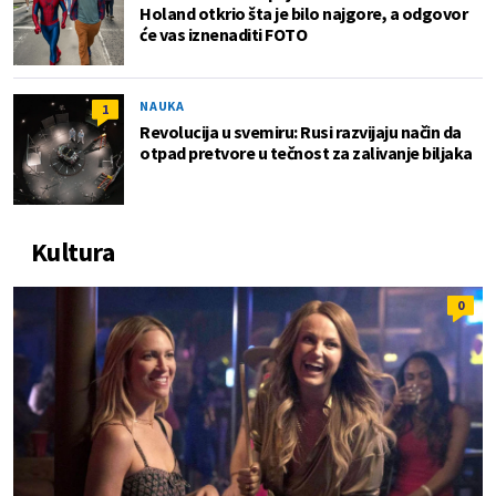
Holand otkrio šta je bilo najgore, a odgovor
će vas iznenaditi FOTO
NAUKA
1
Revolucija u svemiru: Rusi razvijaju način da
otpad pretvore u tečnost za zalivanje biljaka
Kultura
0