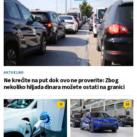
AKTUELNO
Ne krećite na put dok ovo ne proverite: Zbog
nekoliko hiljada dinara možete ostati na granici
0
10