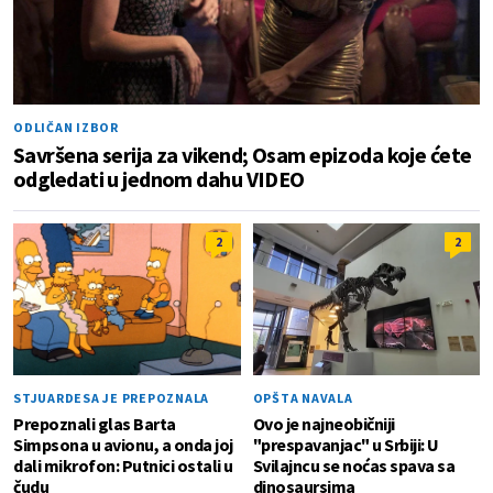
ODLIČAN IZBOR
Savršena serija za vikend; Osam epizoda koje ćete
odgledati u jednom dahu VIDEO
2
2
STJUARDESA JE PREPOZNALA
OPŠTA NAVALA
Prepoznali glas Barta
Ovo je najneobičniji
Simpsona u avionu, a onda joj
"prespavanjac" u Srbiji: U
dali mikrofon: Putnici ostali u
Svilajncu se noćas spava sa
čudu
dinosaursima