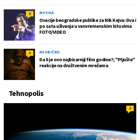
MUZIKA
6
Ovacije beogradske publike za Nik Kejva: Dva i
po sata uživanja u vanvremenskim hitovima
FOTO/VIDEO
NEOBIČNO
3
Da li je ovo najbizarniji film godine?; "Pljušte"
reakcije na društvenim mrežama
Tehnopolis
0