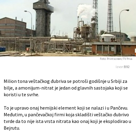
Foto: Printscreen/TV Prva
Izvor:
B92
Milion tona veštačkog đubriva se potroši godišnje u Srbiji za
bilje, a amonijum-nitrat je jedan od glavnih sastojaka koji se
koristi u te svrhe.
To je upravo onaj hemijski element koji se nalazi i u Pančevu.
Međutim, u pančevačkoj firmi koja skladišti veštačko đubrivo
tvrde da to nije ista vrsta nitrata kao onaj koji je eksplodirao u
Bejrutu.