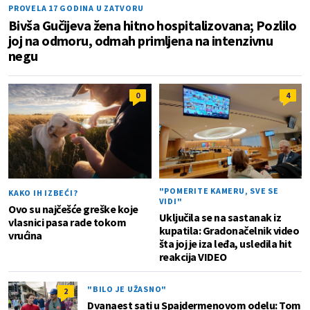
PROVELA 17 GODINA U ZATVORU
Bivša Gučijeva žena hitno hospitalizovana; Pozlilo
joj na odmoru, odmah primljena na intenzivnu
negu
0
4
"POMERITE KAMERU, SVE SE
KAKO IH IZBEĆI?
VIDI"
Ovo su najčešće greške koje
Uključila se na sastanak iz
vlasnici pasa rade tokom
kupatila: Gradonačelnik video
vrućina
šta joj je iza leđa, usledila hit
reakcija VIDEO
"BILO JE UŽASNO"
2
Dvanaest sati u Spajdermenovom odelu: Tom