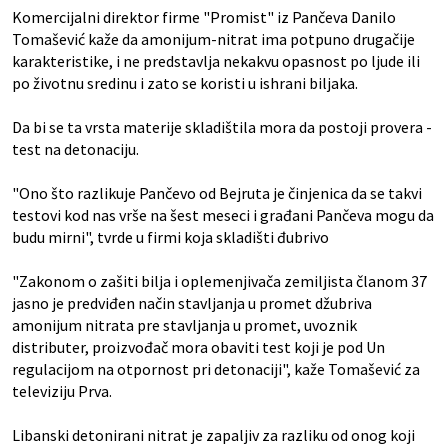
Komercijalni direktor firme "Promist" iz Pančeva Danilo
Tomašević kaže da amonijum-nitrat ima potpuno drugačije
karakteristike, i ne predstavlja nekakvu opasnost po ljude ili
po životnu sredinu i zato se koristi u ishrani biljaka.
Da bi se ta vrsta materije skladištila mora da postoji provera -
test na detonaciju.
"Ono što razlikuje Pančevo od Bejruta je činjenica da se takvi
testovi kod nas vrše na šest meseci i građani Pančeva mogu da
budu mirni", tvrde u firmi koja skladišti đubrivo
"Zakonom o zašiti bilja i oplemenjivača zemiljista članom 37
jasno je predviđen način stavljanja u promet džubriva
amonijum nitrata pre stavljanja u promet, uvoznik
distributer, proizvođač mora obaviti test koji je pod Un
regulacijom na otpornost pri detonaciji", kaže Tomašević za
televiziju Prva.
Libanski detonirani nitrat je zapaljiv za razliku od onog koji