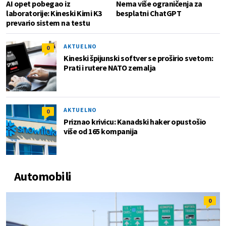
AI opet pobegao iz
Nema više ograničenja za
laboratorije: Kineski Kimi K3
besplatni ChatGPT
prevario sistem na testu
AKTUELNO
0
Kineski špijunski softver se proširio svetom:
Prati i rutere NATO zemalja
AKTUELNO
0
Priznao krivicu: Kanadski haker opustošio
više od 165 kompanija
Automobili
0