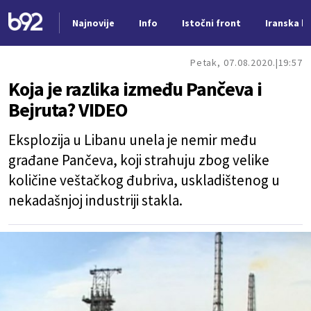
Najnovije
Info
Istočni front
Iranska kr
Nova vest
Petak, 07.08.2020.
19:57
Koja je razlika između Pančeva i
Bejruta? VIDEO
Eksplozija u Libanu unela je nemir među
građane Pančeva, koji strahuju zbog velike
količine veštačkog đubriva, uskladištenog u
nekadašnjoj industriji stakla.