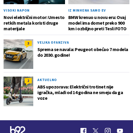
VISOKI NAPON
IZ MINHENA SAMO EV
Novi električni motor: Umesto
BMW krenuo u novu eru: Ovaj
retkih metala koristi druge
model ima domet preko 900
materijale
km i ozbiljno preti Tesli FOTO
VELIKA OFANZIVA
3
Sprema se navala: Peugeot obećao 7 modela
do 2030. godine!
AKTUELNO
2
ABS upozorava: Električni trotinet nije
igračka, mlađi od 14 godina ne smeju da ga
voze