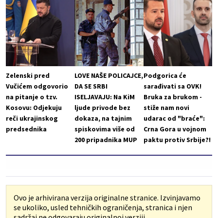
Zelenski pred
LOVE NAŠE POLICAJCE,
Podgorica će
Vučićem odgovorio
DA SE SRBI
sarađivati sa OVK!
na pitanje o tzv.
ISELJAVAJU: Na KiM
Bruka za brukom -
Kosovu: Odjekuju
ljude privode bez
stiže nam novi
reči ukrajinskog
dokaza, na tajnim
udarac od "braće":
predsednika
spiskovima više od
Crna Gora u vojnom
200 pripadnika MUP
paktu protiv Srbije?!
Ovo je arhivirana verzija originalne stranice. Izvinjavamo
se ukoliko, usled tehničkih ograničenja, stranica i njen
sadržaj ne odgovaraju originalnoj verziji.