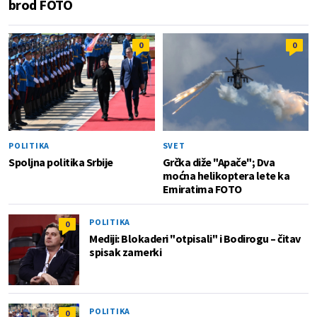
brod FOTO
0
0
POLITIKA
SVET
Spoljna politika Srbije
Grčka diže "Apače"; Dva
moćna helikoptera lete ka
Emiratima FOTO
POLITIKA
0
Mediji: Blokaderi "otpisali" i Bodirogu – čitav
spisak zamerki
POLITIKA
0