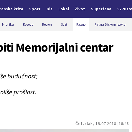
Iranska kriza
Sport
Biz
Lokal
Život
Superžena
92Puto
Hronika
Kosovo
Region
Svet
Razno
Rat na Bliskom istoku
biti Memorijalni centar
liše budućnost;
oliše prošlost.
Četvrtak, 19.07.2018.
16:48