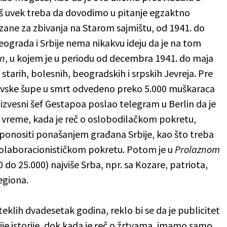
još uvek treba da dovodimo u pitanje egzaktno
zane za zbivanja na Starom sajmištu, od 1941. do
eograda i Srbije nema nikakvu ideju da je na tom
in
, u kojem je u periodu od decembra 1941. do maja
 starih, bolesnih, beogradskih i srpskih Jevreja. Pre
ovske šupe u smrt odvedeno preko 5.000 muškaraca
izvesni šef Gestapoa poslao telegram u Berlin da je
 vreme, kada je reč o oslobodilačkom pokretu,
onositi ponašanjem građana Srbije, kao što treba
 kolaboracionističkom pokretu. Potom je u
Prolaznom
 do 25.000) najviše Srba, npr. sa Kozare, patriota,
regiona.
eklih dvadesetak godina, reklo bi se da je publicitet
izije istorije, dok kada je reč o žrtvama, imamo samo