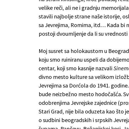
velike reči, ali ne i gradnju memorija
stavili najbolje strane naše istorije, 
sa Jevrejima, Romima, itd… Kada bi n
postoji dvoumljenje da li su vrednosti
Moj susret sa holokaustom u Beograd
koju smo ruiniranu uspeli da dobijemo 
centar, koji smo kasnije nazvali
Sinem
divno mesto kulture sa velikom izlož
Jevrejima sa Dorćola do 1941. godine.
bude neizbežno mesto hodočašća. Sve š
odobrenjima Jevrejske zajednice (pro
Stari Grad, nije bila oduzeta kao što 
o sudbini beogradskih i srpskih Jevre
šupama, Pančevu, Bežanijskoj kosi, Ja