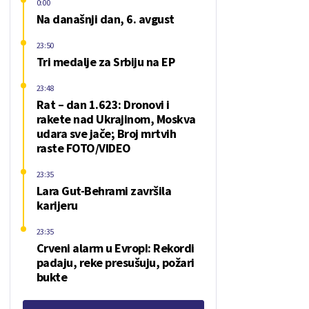
0:00
Na današnji dan, 6. avgust
23:50
Tri medalje za Srbiju na EP
23:48
Rat – dan 1.623: Dronovi i
rakete nad Ukrajinom, Moskva
udara sve jače; Broj mrtvih
raste FOTO/VIDEO
23:35
Lara Gut-Behrami završila
karijeru
23:35
Crveni alarm u Evropi: Rekordi
padaju, reke presušuju, požari
bukte