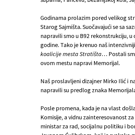
Godinama prolazim pored velikog stra
Starog Sajmišta. Suočavajući se sa s
napravili smo u B92 rekonstrukciju, 
godine. Tako je krenuo naš intenzivni
koalicije mesta Stratišta
… Postali smo 
ovom mestu napravi Memorijal.
Naš proslavljeni dizajner Mirko Ilić i 
napravili su predlog znaka Memorijal
Posle promena, kada je na vlast došla
Komisije, a vidnu zainteresovanost za 
ministar za rad, socijalnu politiku i 