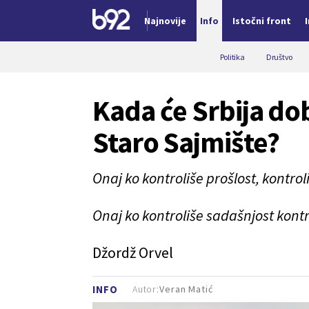
Najnovije
Info
Istočni front
Nova vest
Politika
Društvo
Kada će Srbija do
Staro Sajmište?
Onaj ko kontroliše prošlost, kontro
Onaj ko kontroliše sadašnjost kontr
Džordž Orvel
Autor:
Veran Matić
INFO