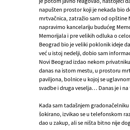
je potom javno reagovao, nastojeći d
napušten prostor koji je nekada bio d
mrtvačnica, zatražio sam od opštine 
napravimo kancelariju budućeg Memor
Memorijala i pre velikih odluka o cel
Beograd bio je veliki poklonik ideje 
već u istoj nedelji, dobio sam informa
Novi Beograd izdao nekom privatniku 
danas na istom mestu, u prostoru mr
paviljona, bolnice u kojoj se uglavnom
svadbe i druga veselja… Danas je i n
Kada sam tadašnjem gradonačelniku D
šokirano, izvikao se u telefonskom raz
dao u zakup, ali se ništa bitno nije do