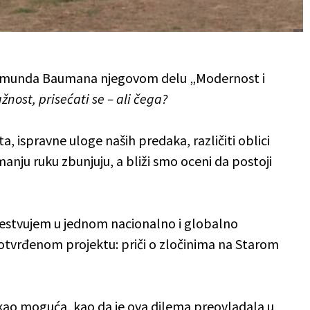
igmunda Baumana njegovom delu „Modernost i
žnost, prisećati se – ali čega?
, ispravne uloge naših predaka, različiti oblici
manju ruku zbunjuju, a bliži smo oceni da postoji
čestvujem u jednom nacionalno i globalno
otvrđenom projektu: priči o zločinima na Starom
kao moguća, kao da je ova dilema preovladala u