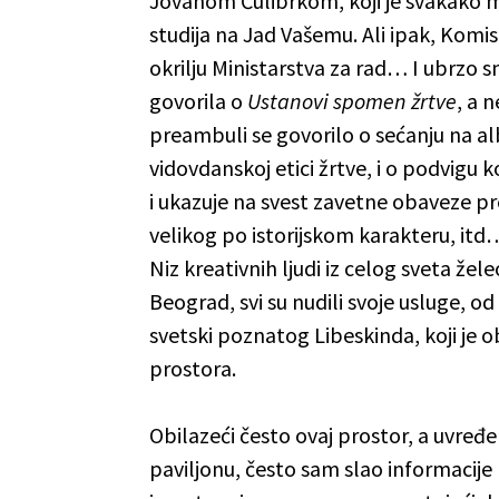
Jovanom Ćulibrkom, koji je svakako 
studija na Jad Vašemu. Ali ipak, Komis
okrilju Ministarstva za rad… I ubrzo sm
govorila o
Ustanovi spomen žrtve
, a 
preambuli se govorilo o sećanju na alb
vidovdanskoj etici žrtve, i o podvigu
i ukazuje na svest zavetne obaveze p
velikog po istorijskom karakteru, itd
Niz kreativnih ljudi iz celog sveta žel
Beograd, svi su nudili svoje usluge, od 
svetski poznatog Libeskinda, koji je
prostora.
Obilazeći često ovaj prostor, a uvre
paviljonu, često sam slao informacije 