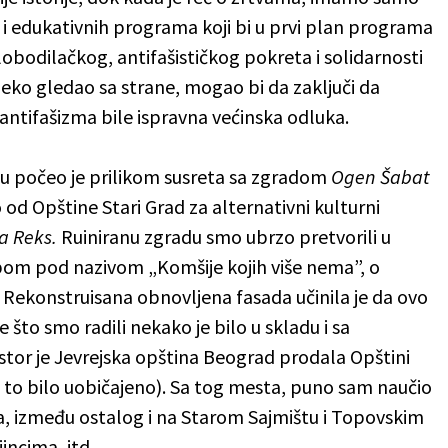
la i edukativnih programa koji bi u prvi plan programa
oslobodilačkog, antifašističkog pokreta i solidarnosti
eko gledao sa strane, mogao bi da zaključi da
 antifašizma bile ispravna većinska odluka.
u počeo je prilikom susreta sa zgradom
Ogen
Šabat
od Opštine Stari Grad za alternativni kulturni
a Reks.
Ruiniranu zgradu smo ubrzo pretvorili u
bom pod nazivom „Komšije kojih više nema”, o
 Rekonstruisana obnovljena fasada učinila je da ovo
to smo radili nekako je bilo u skladu i sa
stor je Jevrejska opština Beograd prodala Opštini
je to bilo uobičajeno). Sa tog mesta, puno sam naučio
ja, između ostalog i na Starom Sajmištu i Topovskim
jincima, itd…