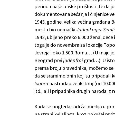
periodu naše bliske prošlosti, te da 
dokumentovana sećanja i činjenice ve
1945. godine. Velika većina građana B
mestu bio nemački
JudenLager Seml
1942, ubijeno preko 6.000 žena, dece i
toga je do novembra sa lokacije Top
Jevreja i oko 1.500 Roma… (U maju je 
Beograd prvi
judenfraj
grad…). U isto
prema broju pravednika, možemo se p
da se sramimo onih koji su pripadali
logoru
nastradao veliki broj (od 10.000
itd., ali i pripadnika drugih naroda iz 
Kada se pogleda sadržaj medija u prot
na strani kvlislinga, kroz pokušaj rev