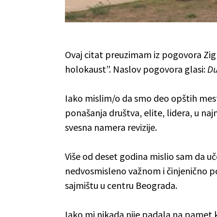
Ovaj citat preuzimam iz pogovora Z
holokaust”. Naslov pogovora glasi:
Du
Iako mislim/o da smo deo opštih mesta
ponašanja društva, elite, lidera, u naj
svesna namera revizije.
Više od deset godina mislio sam da u
nedvosmisleno važnom i činjenično p
sajmištu u centru Beograda.
Iako mi nikada nije padala na pamet 