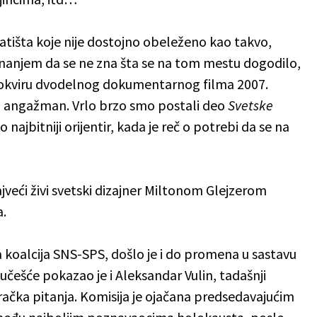
tišta koje nije dostojno obeleženo kao takvo,
aznanjem da se ne zna šta se na tom mestu dogodilo,
u okviru dvodelnog dokumentarnog filma 2007.
ji angažman. Vrlo brzo smo postali deo
Svetske
najbitniji orijentir, kada je reč o potrebi da se na
najveći živi svetski dizajner Miltonom Glejzerom
a.
 koalcija SNS-SPS, došlo je i do promena u sastavu
učešće pokazao je i Aleksandar Vulin, tadašnji
boračka pitanja. Komisija je ojačana predsedavajućim