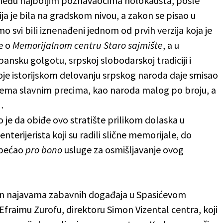
među najboljim poznavaocima holokausta, posle
ija je bila na gradskom nivou, a zakon se pisao u
o svi bili iznenađeni jednom od prvih verzija koja je
ne o
Memorijalnom centru Staro sajmište
, a u
ansku golgotu, srpskoj slobodarskoj tradiciji i
 koje istorijskom delovanju srpskog naroda daje smisao
rema slavnim precima, kao naroda malog po broju, a
…
eo je da obiđe ovo stratište prilikom dolaska u
enterijerista koji su radili slične memorijale, do
 obećao
pro bono
usluge za osmišljavanje ovog
đen najavama zabavnih događaja u Spasićevom
Efraimu Zurofu, direktoru Simon Vizental centra, koji