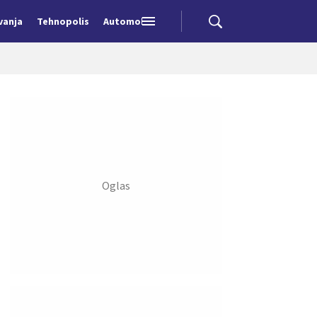
vanja
Tehnopolis
Automobili