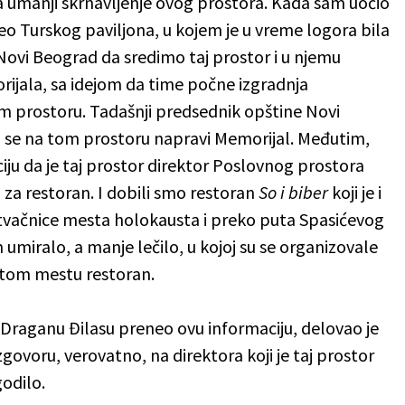
a umanji skrnavljenje ovog prostora. Kada sam uočio
eo Turskog paviljona, u kojem je u vreme logora bila
Novi Beograd da sredimo taj prostor i u njemu
ijala, sa idejom da time počne izgradnja
om prostoru. Tadašnji predsednik opštine Novi
da se na tom prostoru napravi Memorijal. Međutim,
ciju da je taj prostor direktor Poslovnog prostora
za restoran. I dobili smo restoran
So i biber
koji je i
tvačnice mesta holokausta i preko puta Spasićevog
 umiralo, a manje lečilo, u kojoj su se organizovale
a tom mestu restoran.
raganu Đilasu preneo ovu informaciju, delovao je
govoru, verovatno, na direktora koji je taj prostor
godilo.