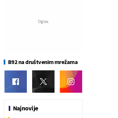
B92 na društvenim mrežama
Najnovije