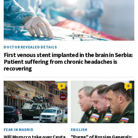
DOCTOR REVEALED DETAILS
First venous stent implanted in the brain in Serbia:
Patient suffering from chronic headaches is
recovering
0
0
FEAR IN MADRID
ENGLISH
Will Morocco take over Ceuta
"Purge" of Russian Generals;