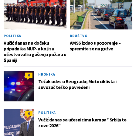
POLITIKA
DRUŠTVO
Vučić danas na dočeku
AMSS izdao upozorenje –
pripadnika MUP-a koji su
spremite se na gužve
učestvovali u gašenju požara u
Španiji
HRONIKA
0
Težak udes u Beogradu; Motociklista i
suvozač teško povređeni
POLITIKA
0
Vučić danas sa učesnicima kampa "Srbija te
zove 2026"