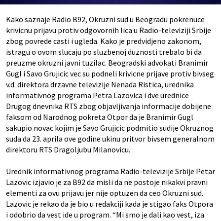
Kako saznaje Radio B92, Okruzni sud u Beogradu pokrenuce
krivicnu prijavu protiv odgovornih lica u Radio-televiziji Srbije
zbog povrede casti i ugleda. Kako je predvidjeno zakonom,
istragu o ovom slucaju po sluzbenoj duznosti trebalo bi da
preuzme okruzni javni tuzilac. Beogradski advokati Branimir
Gugl i Savo Grujicic vec su podneli krivicne prijave protiv bivseg
v.d. direktora drzavne televizije Nenada Ristica, urednika
informativnog programa Petra Lazovica i dve urednice
Drugog dnevnika RTS zbog objavljivanja informacije dobijene
faksom od Narodnog pokreta Otpor da je Branimir Gugl
sakupio novac kojim je Savo Grujicic podmitio sudije Okruznog
suda da 23. aprila ove godine ukinu pritvor bivsem generalnom
direktoru RTS Dragoljubu Milanovicu.
Urednik informativnog programa Radio-televizije Srbije Petar
Lazovic izjavio je za B92 da misli da ne postoje nikakvi pravni
elementi za ovu prijavu jer nije optuzen da ceo Okruzni sud.
Lazovic je rekao da je bio u redakciji kada je stigao faks Otpora
i odobrio da vest ide u program. “Mi smo je dali kao vest, iza