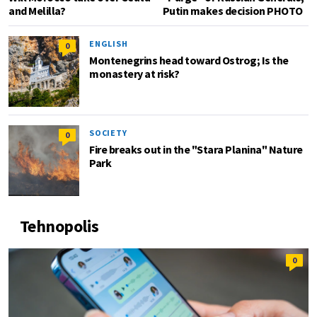
and Melilla?
Putin makes decision PHOTO
ENGLISH
0
Montenegrins head toward Ostrog; Is the
monastery at risk?
SOCIETY
0
Fire breaks out in the "Stara Planina" Nature
Park
Tehnopolis
0