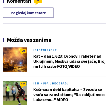
Komentari
Pogledaj komentare
Možda vas zanima
ISTOČNI FRONT
20
Rat – dan 1.623: Dronovi i rakete nad
Ukrajinom, Moskva udara sve jače; Broj
mrtvih raste FOTO/VIDEO
IZ MINUSA U BEOGRADU
365
Košmaran debi kapitalca – Zvezda se
vraća sa zaostatkom; "Da zaključimo o
Lukasenu..." VIDEO