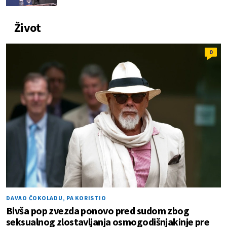
Život
0
DAVAO ČOKOLADU, PA KORISTIO
Bivša pop zvezda ponovo pred sudom zbog
seksualnog zlostavljanja osmogodišnjakinje pre