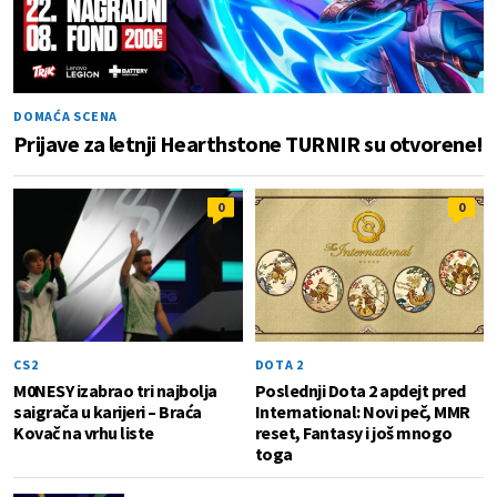
DOMAĆA SCENA
Prijave za letnji Hearthstone TURNIR su otvorene!
0
0
CS2
DOTA 2
M0NESY izabrao tri najbolja
Poslednji Dota 2 apdejt pred
saigrača u karijeri – Braća
International: Novi peč, MMR
Kovač na vrhu liste
reset, Fantasy i još mnogo
toga