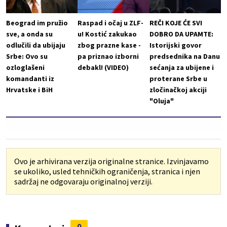
Beograd im pružio
Raspad i očaj u ZLF-
REČI KOJE ĆE SVI
sve, a onda su
u! Kostić zakukao
DOBRO DA UPAMTE:
odlučili da ubijaju
zbog prazne kase -
Istorijski govor
Srbe: Ovo su
pa priznao izborni
predsednika na Danu
ozloglašeni
debakl! (VIDEO)
sećanja za ubijene i
komandanti iz
proterane Srbe u
Hrvatske i BiH
zločinačkoj akciji
"Oluja"
Ovo je arhivirana verzija originalne stranice. Izvinjavamo
se ukoliko, usled tehničkih ograničenja, stranica i njen
sadržaj ne odgovaraju originalnoj verziji.
0