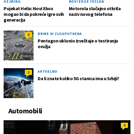
GEJMING
NOVI EDGE 70 ČLAN
Pojekat Helix: Novi Xbox
Motorola slučajno otkrila
mogao bi da pokreće igre svih
naziv novog telefona
generacija
BRINE IH ZLOUPOTREBA
0
Pentagon uklonio izveštaje o testiranju
oružja
AKTUELNO
3
Da li znate koliko 5G stanica ima u Srbiji?
Automobili
0