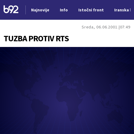
Najnovije
Info
Istočni front
Iranska kr
Nova vest
Sreda, 06.06.2001.
07:49
TUZBA PROTIV RTS