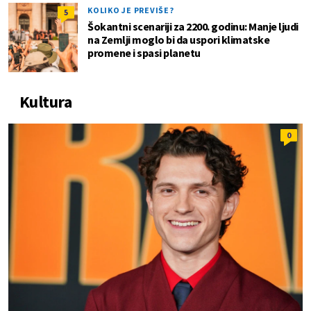
KOLIKO JE PREVIŠE?
5
Šokantni scenariji za 2200. godinu: Manje ljudi
na Zemlji moglo bi da uspori klimatske
promene i spasi planetu
Kultura
0