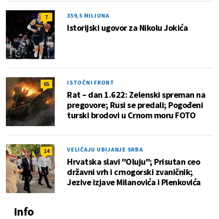
359,5 MILIONA
7
Istorijski ugovor za Nikolu Jokića
ISTOČNI FRONT
65
Rat – dan 1.622: Zelenski spreman na
pregovore; Rusi se predali; Pogođeni
turski brodovi u Crnom moru FOTO
VELIČAJU UBIJANJE SRBA
14
Hrvatska slavi "Oluju"; Prisutan ceo
državni vrh i crnogorski zvaničnik;
Jezive izjave Milanovića i Plenkovića
Info