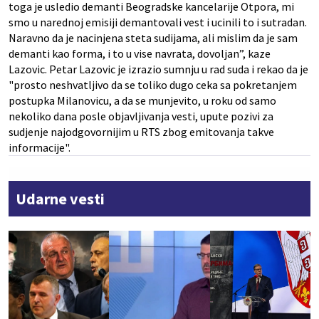
toga je usledio demanti Beogradske kancelarije Otpora, mi
smo u narednoj emisiji demantovali vest i ucinili to i sutradan.
Naravno da je nacinjena steta sudijama, ali mislim da je sam
demanti kao forma, i to u vise navrata, dovoljan”, kaze
Lazovic. Petar Lazovic je izrazio sumnju u rad suda i rekao da je
"prosto neshvatljivo da se toliko dugo ceka sa pokretanjem
postupka Milanovicu, a da se munjevito, u roku od samo
nekoliko dana posle objavljivanja vesti, upute pozivi za
sudjenje najodgovornijim u RTS zbog emitovanja takve
informacije".
Udarne vesti