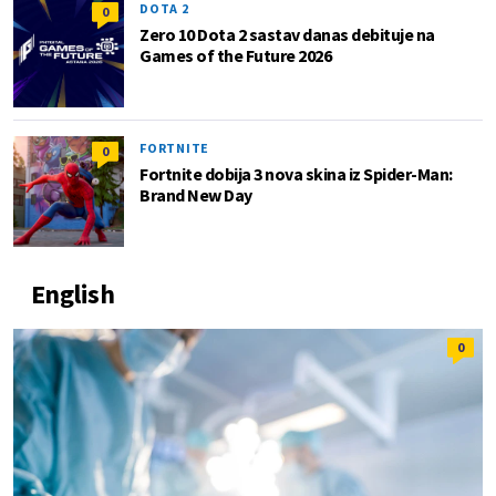
DOTA 2
0
Zero 10 Dota 2 sastav danas debituje na
Games of the Future 2026
FORTNITE
0
Fortnite dobija 3 nova skina iz Spider-Man:
Brand New Day
English
0