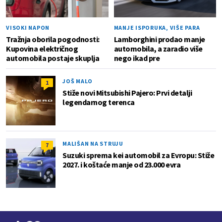
VISOKI NAPON
MANJE ISPORUKA, VIŠE PARA
Tražnja oborila pogodnosti:
Lamborghini prodao manje
Kupovina električnog
automobila, a zaradio više
automobila postaje skuplja
nego ikad pre
JOŠ MALO
1
Stiže novi Mitsubishi Pajero: Prvi detalji
legendarnog terenca
MALIŠAN NA STRUJU
7
Suzuki sprema kei automobil za Evropu: Stiže
2027. i koštaće manje od 23.000 evra