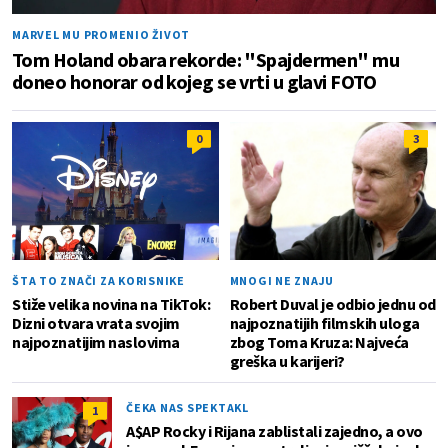
MARVEL MU PROMENIO ŽIVOT
Tom Holand obara rekorde: "Spajdermen" mu
doneo honorar od kojeg se vrti u glavi FOTO
0
3
ŠTA TO ZNAČI ZA KORISNIKE
MNOGI NE ZNAJU
Stiže velika novina na TikTok:
Robert Duval je odbio jednu od
Dizni otvara vrata svojim
najpoznatijih filmskih uloga
najpoznatijim naslovima
zbog Toma Kruza: Najveća
greška u karijeri?
ČEKA NAS SPEKTAKL
1
A$AP Rocky i Rijana zablistali zajedno, a ovo