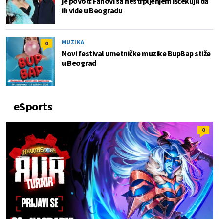
je povod: Fanovi sa nestrpljenjem iščekuju da
ih vide u Beogradu
MUZIKA
0
Novi festival umetničke muzike BupBap stiže
u Beograd
eSports
0