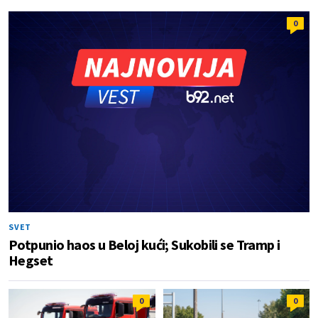
0
SVET
Potpunio haos u Beloj kući; Sukobili se Tramp i
Hegset
0
0