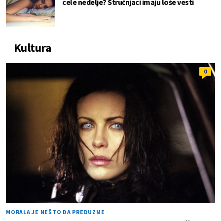
cele nedelje? Stručnjaci imaju loše vesti
Kultura
0
MORALA JE NEŠTO DA PREDUZME