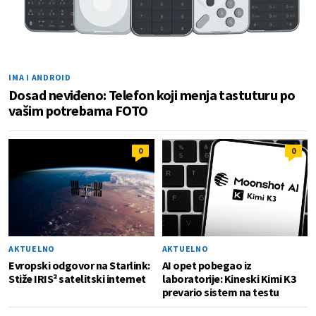
IMA I ANDROID
Dosad neviđeno: Telefon koji menja tastuturu po
vašim potrebama FOTO
0
0
AKTUELNO
AKTUELNO
Evropski odgovor na Starlink:
AI opet pobegao iz
Stiže IRIS² satelitski internet
laboratorije: Kineski Kimi K3
prevario sistem na testu