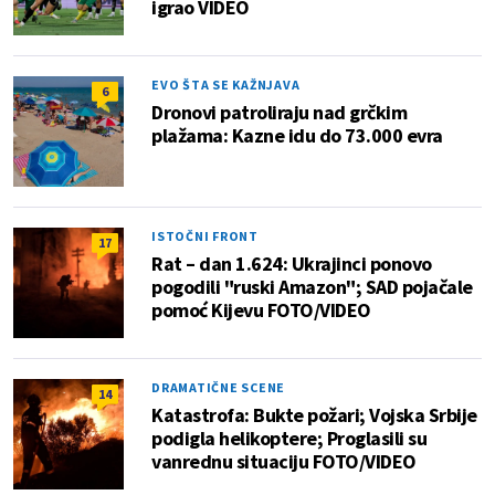
igrao VIDEO
EVO ŠTA SE KAŽNJAVA
6
Dronovi patroliraju nad grčkim
plažama: Kazne idu do 73.000 evra
ISTOČNI FRONT
17
Rat – dan 1.624: Ukrajinci ponovo
pogodili "ruski Amazon"; SAD pojačale
pomoć Kijevu FOTO/VIDEO
DRAMATIČNE SCENE
14
Katastrofa: Bukte požari; Vojska Srbije
podigla helikoptere; Proglasili su
vanrednu situaciju FOTO/VIDEO