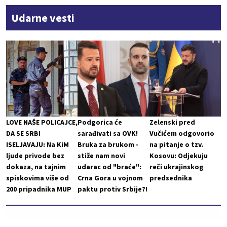
Udarne vesti
LOVE NAŠE POLICAJCE,
Podgorica će
Zelenski pred
DA SE SRBI
sarađivati sa OVK!
Vučićem odgovorio
ISELJAVAJU: Na KiM
Bruka za brukom -
na pitanje o tzv.
ljude privode bez
stiže nam novi
Kosovu: Odjekuju
dokaza, na tajnim
udarac od "braće":
reči ukrajinskog
spiskovima više od
Crna Gora u vojnom
predsednika
200 pripadnika MUP
paktu protiv Srbije?!