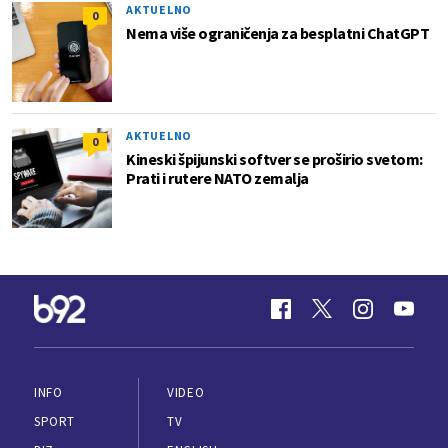
AKTUELNO
0
Nema više ograničenja za besplatni ChatGPT
AKTUELNO
0
Kineski špijunski softver se proširio svetom:
Prati i rutere NATO zemalja
INFO
VIDEO
SPORT
TV