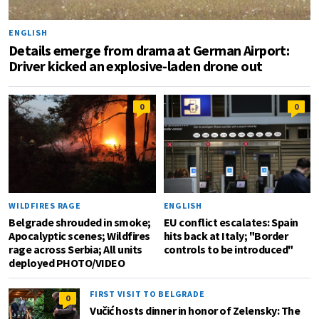
ENGLISH
Details emerge from drama at German Airport:
Driver kicked an explosive-laden drone out
0
0
WILDFIRES RAGE
ENGLISH
Belgrade shrouded in smoke;
EU conflict escalates: Spain
Apocalyptic scenes; Wildfires
hits back at Italy; "Border
rage across Serbia; All units
controls to be introduced"
deployed PHOTO/VIDEO
FIRST VISIT TO BELGRADE
0
Vučić hosts dinner in honor of Zelensky: The