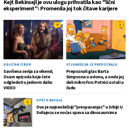
Kejt Bekinsejl je ovu ulogu prihvatila kao "lični
eksperiment": Promenila joj tok čitave karijere
0
2
ODLIČAN IZBOR
STJUARDESA JE PREPOZNALA
Savršena serija za vikend;
Prepoznali glas Barta
Osam epizoda koje ćete
Simpsona u avionu, a onda joj
odgledati u jednom dahu
dali mikrofon: Putnici ostali u
VIDEO
čudu
OPŠTA NAVALA
2
Ovo je najneobičniji "prespavanjac" u Srbiji: U
Svilajncu se noćas spava sa dinosaursima