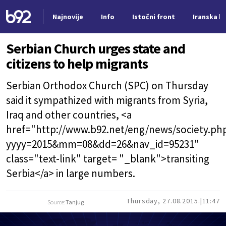
Najnovije
Info
Istočni front
Iranska kr
Nova vest
Serbian Church urges state and
citizens to help migrants
Serbian Orthodox Church (SPC) on Thursday
said it sympathized with migrants from Syria,
Iraq and other countries, <a
href="http://www.b92.net/eng/news/society.ph
yyyy=2015&mm=08&dd=26&nav_id=95231"
class="text-link" target= "_blank">transiting
Serbia</a> in large numbers.
Thursday, 27.08.2015.
11:47
Source:
Tanjug