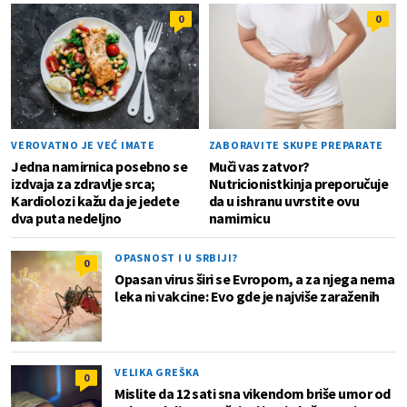
0
0
VEROVATNO JE VEĆ IMATE
ZABORAVITE SKUPE PREPARATE
Jedna namirnica posebno se
Muči vas zatvor?
izdvaja za zdravlje srca;
Nutricionistkinja preporučuje
Kardiolozi kažu da je jedete
da u ishranu uvrstite ovu
dva puta nedeljno
namirnicu
OPASNOST I U SRBIJI?
0
Opasan virus širi se Evropom, a za njega nema
leka ni vakcine: Evo gde je najviše zaraženih
VELIKA GREŠKA
0
Mislite da 12 sati sna vikendom briše umor od