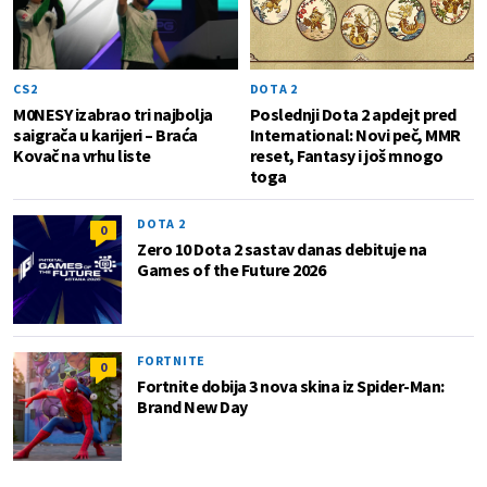
CS2
DOTA 2
M0NESY izabrao tri najbolja
Poslednji Dota 2 apdejt pred
saigrača u karijeri – Braća
International: Novi peč, MMR
Kovač na vrhu liste
reset, Fantasy i još mnogo
toga
DOTA 2
0
Zero 10 Dota 2 sastav danas debituje na
Games of the Future 2026
FORTNITE
0
Fortnite dobija 3 nova skina iz Spider-Man:
Brand New Day