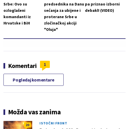
Srbe: Ovo su
predsednika na Danu
pa priznao izborni
ozloglašeni
sećanja za ubijene i
debakl! (VIDEO)
komandanti iz
proterane Srbe u
Hrvatske i BiH
zločinačkoj akciji
"Oluja"
1
Komentari
Pogledaj komentare
Možda vas zanima
ISTOČNI FRONT
20