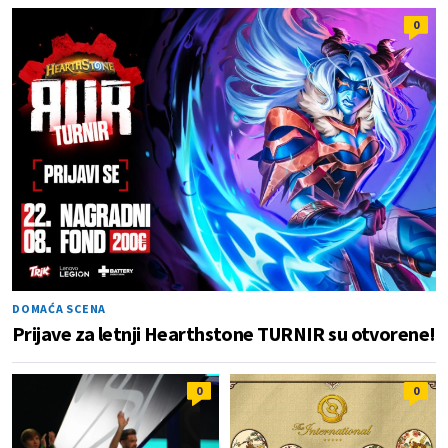
0
DOMAĆA SCENA
Prijave za letnji Hearthstone TURNIR su otvorene!
0
0