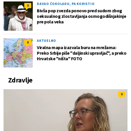
DAVAO ČOKOLADU, PA KORISTIO
0
Bivša pop zvezda ponovo pred sudom zbog
seksualnog zlostavljanja osmogodišnjakinje
pre pola veka
AKTUELNO
8
Viralna mapa izazvala buru na mrežama:
Preko Srbije piše "daljinski upravljač", a preko
Hrvatske "ništa" FOTO
Zdravlje
0