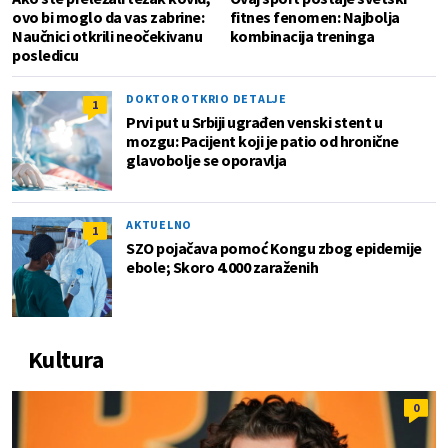
ovo bi moglo da vas zabrine:
fitnes fenomen: Najbolja
Naučnici otkrili neočekivanu
kombinacija treninga
posledicu
DOKTOR OTKRIO DETALJE
1
Prvi put u Srbiji ugrađen venski stent u
mozgu: Pacijent koji je patio od hronične
glavobolje se oporavlja
AKTUELNO
1
SZO pojačava pomoć Kongu zbog epidemije
ebole; Skoro 4.000 zaraženih
Kultura
0