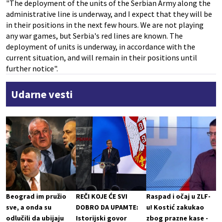
"The deployment of the units of the Serbian Army along the
administrative line is underway, and I expect that they will be
in their positions in the next few hours. We are not playing
any war games, but Serbia's red lines are known. The
deployment of units is underway, in accordance with the
current situation, and will remain in their positions until
further notice".
Udarne vesti
Beograd im pružio
REČI KOJE ĆE SVI
Raspad i očaj u ZLF-
sve, a onda su
DOBRO DA UPAMTE:
u! Kostić zakukao
odlučili da ubijaju
Istorijski govor
zbog prazne kase -