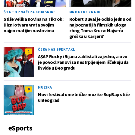
ŠTA TO ZNAČI ZA KORISNIKE
MNOGI NE ZNAJU
Stiže velika novina na TikTok:
Robert Duval je odbio jednu od
Dizni otvara vrata svojim
najpoznatijih filmskih uloga
najpoznatijim naslovima
zbog Toma Kruza: Najveća
greška u karijeri?
ČEKA NAS SPEKTAKL
1
A$AP Rocky i Rijana zablistali zajedno, a ovo
je povod: Fanovi sa nestrpljenjem iščekuju da
ih vide u Beogradu
MUZIKA
0
Novi festival umetničke muzike BupBap stiže
u Beograd
eSports