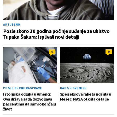
AKTUELNO
Posle skoro 30 godina počinje suđenje za ubistvo
Tupaka Šakura: Isplivali novi detalji
0
0
POSLE BURNE RASPRAVE
HAOS U SVEMIRU
Istorijska odluka u Americi:
Spejseksova raketa udarila u
Ova država sada dozvoljava
Mesec; NASA otkrila detalje
pacijentima da sami okončaju
život