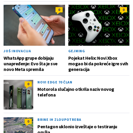
0
0
JOŠ INOVACIJA
GEJMING
WhatsApp grupe dobijaju
Pojekat Helix: Novi Xbox
unapređenje: Evo šta je sve
mogao bi da pokreće igre svih
novo Meta spremila
generacija
NOVI EDGE 70 ČLAN
0
Motorola slučajno otkrila naziv novog
telefona
BRINE IH ZLOUPOTREBA
0
Pentagon uklonio izveštaje o testiranju
oružja