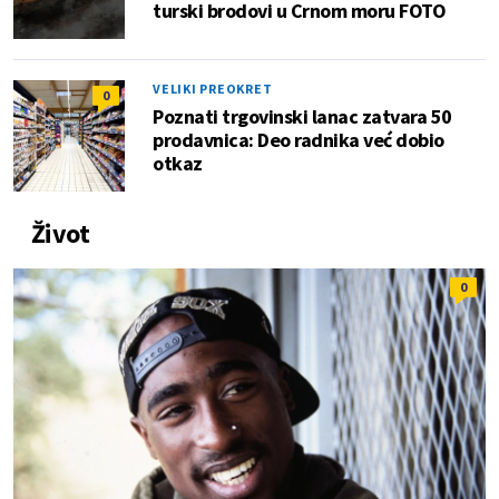
turski brodovi u Crnom moru FOTO
VELIKI PREOKRET
0
Poznati trgovinski lanac zatvara 50
prodavnica: Deo radnika već dobio
otkaz
Život
0