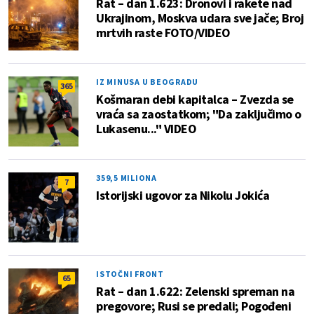
Rat – dan 1.623: Dronovi i rakete nad
Ukrajinom, Moskva udara sve jače; Broj
mrtvih raste FOTO/VIDEO
IZ MINUSA U BEOGRADU
365
Košmaran debi kapitalca – Zvezda se
vraća sa zaostatkom; "Da zaključimo o
Lukasenu..." VIDEO
359,5 MILIONA
7
Istorijski ugovor za Nikolu Jokića
ISTOČNI FRONT
65
Rat – dan 1.622: Zelenski spreman na
pregovore; Rusi se predali; Pogođeni