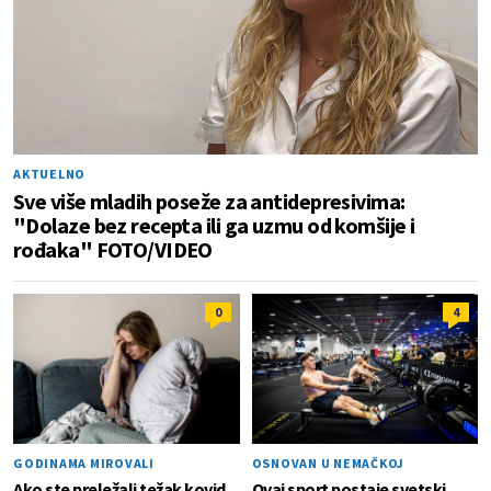
AKTUELNO
Sve više mladih poseže za antidepresivima:
"Dolaze bez recepta ili ga uzmu od komšije i
rođaka" FOTO/VIDEO
0
4
GODINAMA MIROVALI
OSNOVAN U NEMAČKOJ
Ako ste preležali težak kovid,
Ovaj sport postaje svetski