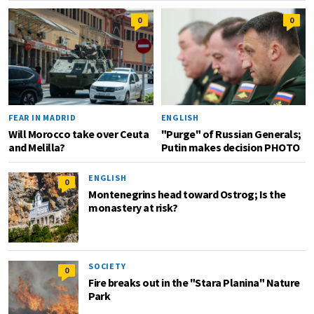
0
0
FEAR IN MADRID
ENGLISH
Will Morocco take over Ceuta
"Purge" of Russian Generals;
and Melilla?
Putin makes decision PHOTO
ENGLISH
0
Montenegrins head toward Ostrog; Is the
monastery at risk?
SOCIETY
0
Fire breaks out in the "Stara Planina" Nature
Park