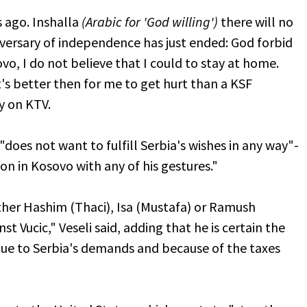
rs ago. Inshalla
(Arabic for 'God willing')
there will no
iversary of independence has just ended: God forbid
vo, I do not believe that I could to stay at home.
t's better then for me to get hurt than a KSF
y on KTV.
does not want to fulfill Serbia's wishes in any way"-
on in Kosovo with any of his gestures."
ther Hashim (Thaci), Isa (Mustafa) or Ramush
st Vucic," Veseli said, adding that he is certain the
 due to Serbia's demands and because of the taxes