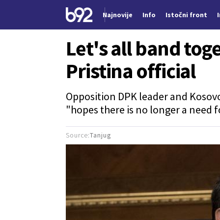
Najnovije
Info
Istočni front
Nova vest
Let's all band tog
Pristina official
Opposition DPK leader and Kosovo
"hopes there is no longer a need f
Source:
Tanjug