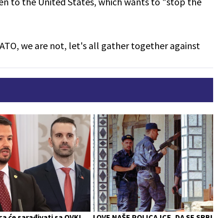
sten to the United States, which wants to "stop the
O, we are not, let's all gather together against
a će sarađivati sa OVK!
LOVE NAŠE POLICAJCE, DA SE SRBI