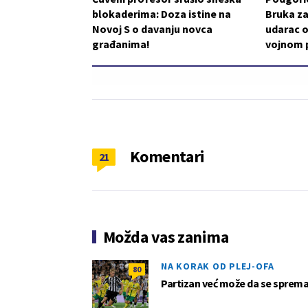
blokaderima: Doza istine na
Bruka za
Novoj S o davanju novca
udarac o
građanima!
vojnom p
Komentari
21
Možda vas zanima
NA KORAK OD PLEJ-OFA
80
Partizan već može da se sprema z