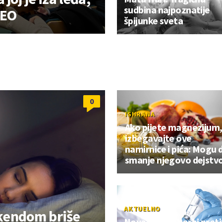
sudbina najpoznatije
DEO
špijunke sveta
0
ISHRANA
Ako pijete magnezijum
izbegavajte ove
namirnice i pića: Mogu 
smanje njegovo dejstv
AKTUELNO
vikendom briše
Nova nada u borbi proti