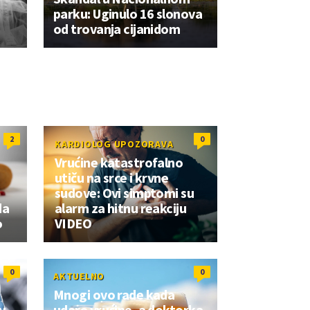
parku: Uginulo 16 slonova
od trovanja cijanidom
2
0
KARDIOLOG UPOZORAVA
Vrućine katastrofalno
,
utiču na srce i krvne
sudove: Ovi simptomi su
da
alarm za hitnu reakciju
o
VIDEO
0
0
AKTUELNO
Mnogi ovo rade kada
v
udare vrućine, a doktorka