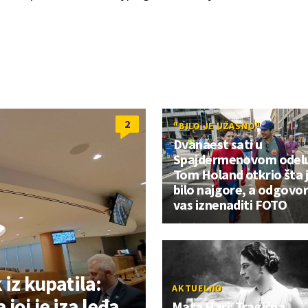
2
"BILO JE UŽASNO"
Dvanaest sati u
Spajdermenovom odelu
Tom Holand otkrio šta 
bilo najgore, a odgovor
vas iznenaditi FOTO
 iz kupatila:
AKTUELNO
joj je iza leđa,
Mata Hari: Tragična