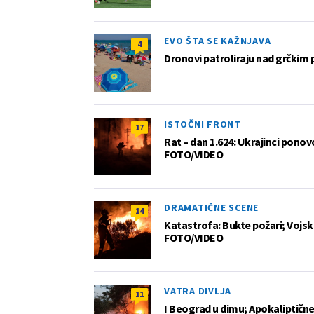
EVO ŠTA SE KAŽNJAVA
4
Dronovi patroliraju nad grčkim 
ISTOČNI FRONT
17
Rat – dan 1.624: Ukrajinci pono
FOTO/VIDEO
DRAMATIČNE SCENE
14
Katastrofa: Bukte požari; Vojska
FOTO/VIDEO
VATRA DIVLJA
11
I Beograd u dimu; Apokaliptične