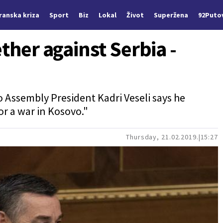
Iranska kriza
Sport
Biz
Lokal
Život
Superžena
92Puto
ether against Serbia -
 Assembly President Kadri Veseli says he
or a war in Kosovo."
Thursday, 21.02.2019.
15:27