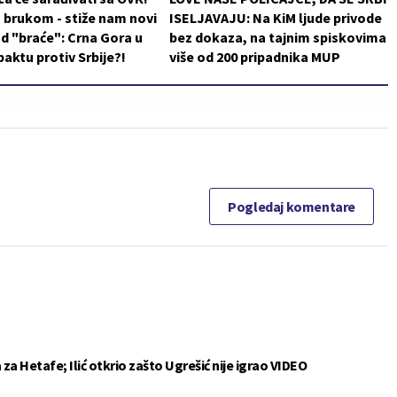
 brukom - stiže nam novi
ISELJAVAJU: Na KiM ljude privode
d "braće": Crna Gora u
bez dokaza, na tajnim spiskovima
aktu protiv Srbije?!
više od 200 pripadnika MUP
Pogledaj komentare
a Hetafe; Ilić otkrio zašto Ugrešić nije igrao VIDEO