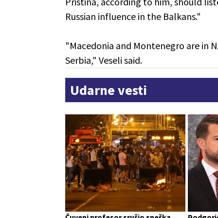
Pristina, according to him, should li
Russian influence in the Balkans."
"Macedonia and Montenegro are in NAT
Serbia," Veseli said.
Udarne vesti
Čuveni profesor srušio sneška
Podgoric