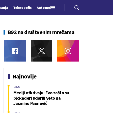
vanja
Tehnopolis
Automobili
B92 na društvenim mrežama
Najnovije
12:26
Mediji otkrivaju: Evo zašto su
blokaderi udarili veto na
Jasminu Paunović
12:24