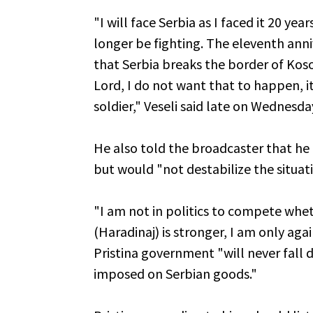
"I will face Serbia as I faced it 20 yea
longer be fighting. The eleventh ann
that Serbia breaks the border of Koso
Lord, I do not want that to happen, i
soldier," Veseli said late on Wednesda
He also told the broadcaster that he "
but would "not destabilize the situati
"I am not in politics to compete whe
(Haradinaj) is stronger, I am only again
Pristina government "will never fall
imposed on Serbian goods."