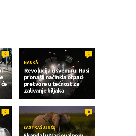
0
1
NAUKA
:
Revolucija u svemiru: Rusi
je
pronašli način da otpad
 će
pretvore u tečnost za
zalivanje biljaka
0
0
ZASTRAŠUJUĆE
Skandal u Nacionalnom