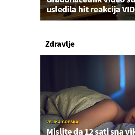
usledila hit reakcija VI
Zdravlje
VELIKA GREŠKA
Mislite da 12 sati sna 