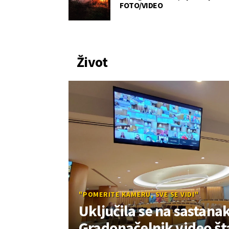
FOTO/VIDEO
Život
"POMERITE KAMERU, SVE SE VIDI"
Uključila se na sastanak
Gradonačelnik video šta 