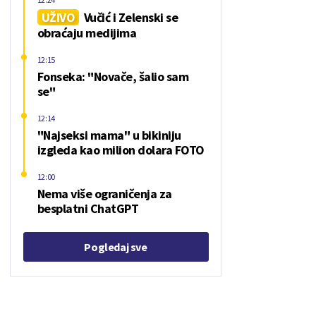
UŽIVO
Vučić i Zelenski se
obraćaju medijima
12:15
Fonseka: "Novače, šalio sam
se"
12:14
"Najseksi mama" u bikiniju
izgleda kao milion dolara FOTO
12:00
Nema više ograničenja za
besplatni ChatGPT
Pogledaj sve