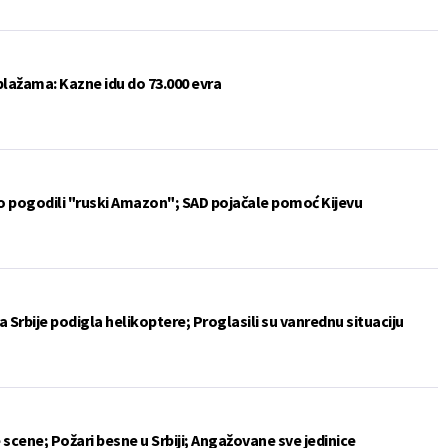
plažama: Kazne idu do 73.000 evra
vo pogodili "ruski Amazon"; SAD pojačale pomoć Kijevu
 Srbije podigla helikoptere; Proglasili su vanrednu situaciju
 scene; Požari besne u Srbiji; Angažovane sve jedinice