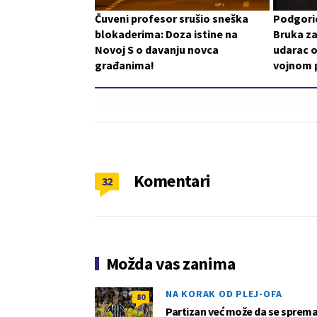
Čuveni profesor srušio sneška
Podgoric
blokaderima: Doza istine na
Bruka za
Novoj S o davanju novca
udarac o
građanima!
vojnom p
Komentari
32
Možda vas zanima
NA KORAK OD PLEJ-OFA
80
Partizan već može da se sprema z