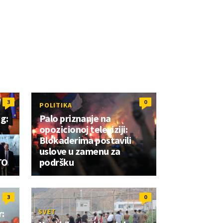
3
0
POLITIKA
g:
Palo priznanje na
opozicionoj televiziji:
Blokaderima postavili
uslove u zamenu za
TO
podršku
3
0
r:
SVET