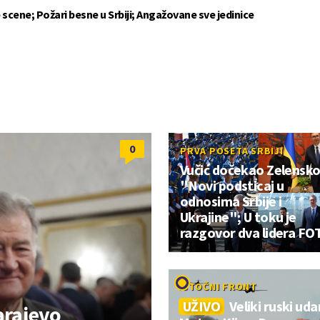
 scene; Požari besne u Srbiji; Angažovane sve jedinice
0
PRVA POSETA SRBIJI
Vučić dočekao Zelensko
"Novi podsticaj u
odnosima Srbije i
Ukrajine"; U toku je
razgovor dva lidera FO
ISTOČNI FRONT
UŽIVO
Veliki ruski uda
arajevo