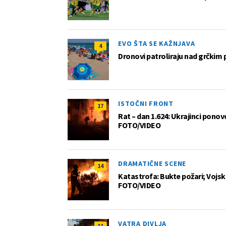
EVO ŠTA SE KAŽNJAVA
4
Dronovi patroliraju nad grčkim 
ISTOČNI FRONT
17
Rat – dan 1.624: Ukrajinci pono
FOTO/VIDEO
DRAMATIČNE SCENE
14
Katastrofa: Bukte požari; Vojska
FOTO/VIDEO
VATRA DIVLJA
11