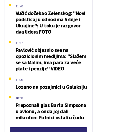
11:20
Vučić dočekao Zelenskog: "Novi
podsticaj u odnosima Srbije i
Ukrajine"; U toku je razgovor
dva lidera FOTO
11:17
Pavlović objasnio sve na
opozicionim medijima: "Slažem
se sa Malim, ima para za veće
plate i penzije" VIDEO
11:05
Lozano na pozajmici u Galaksiju
10:59
Prepoznali glas Barta Simpsona
u avionu, a onda joj dali
mikrofon: Putnici ostali u čudu