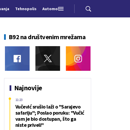
vanja
Tehnopolis
Automobili
B92 na društvenim mrežama
Najnovije
11:23
Vučević srušio laži o "Sarajevo
safariju"; Poslao poruku: "Vučić
vam je bio dostupan, što ga
niste priveli"