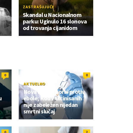
ZASTRAŠUJUĆE
Skandal u Nacionalnom
parku: Uginulo 16 slonova
od trovanja cijanidom
0
0
AKTUELNO
Nova nada u borbi protiv
u
ebole; Kod vakcinisanih
nije zabeležen nijedan
smrtni slučaj
0
2