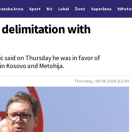
Iranska kriza
Sport
Biz
Lokal
Život
Superžena
92Puto
s delimitation with
c said on Thursday he was in favor of
 in Kosovo and Metohija.
Thursday, 09.08.2018.
12:04