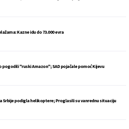
plažama: Kazne idu do 73.000 evra
vo pogodili "ruski Amazon"; SAD pojačale pomoć Kijevu
 Srbije podigla helikoptere; Proglasili su vanrednu situaciju