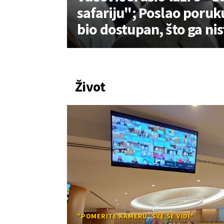
safariju"; Poslao poruk
bio dostupan, što ga nis
Život
"POMERITE KAMERU, SVE SE VIDI"