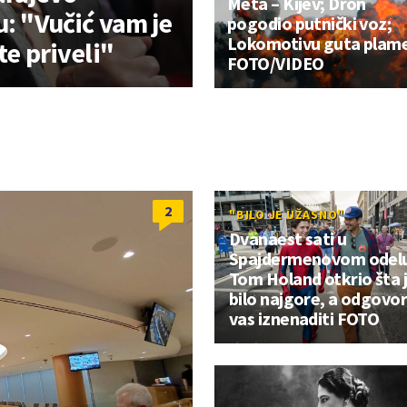
Meta – Kijev; Dron
u: "Vučić vam je
pogodio putnički voz;
Lokomotivu guta plam
te priveli"
FOTO/VIDEO
2
"BILO JE UŽASNO"
Dvanaest sati u
Spajdermenovom odelu
Tom Holand otkrio šta 
bilo najgore, a odgovor
vas iznenaditi FOTO