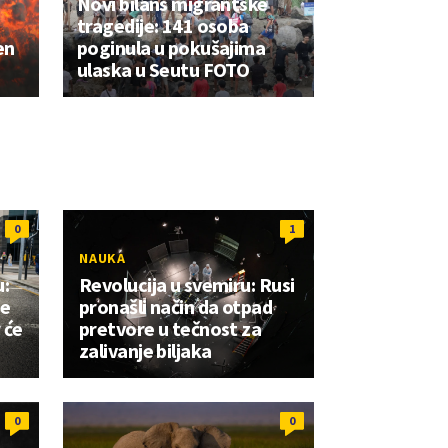
Novi bilans migrantske
tragedije: 141 osoba
en
poginula u pokušajima
ulaska u Seutu FOTO
0
1
NAUKA
:
Revolucija u svemiru: Rusi
je
pronašli način da otpad
 će
pretvore u tečnost za
zalivanje biljaka
0
0