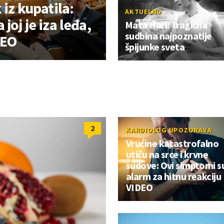
 iz kupatila:
AKTUELNO
joj je iza leđa,
Mata Hari: Tragična
sudbina najpoznatije
DEO
špijunke sveta
2
KARDIOLOG UPOZORAVA
Vrućine katastrofalno
utiču na srce i krvne
sudove: Ovi simptomi s
alarm za hitnu reakciju
VIDEO