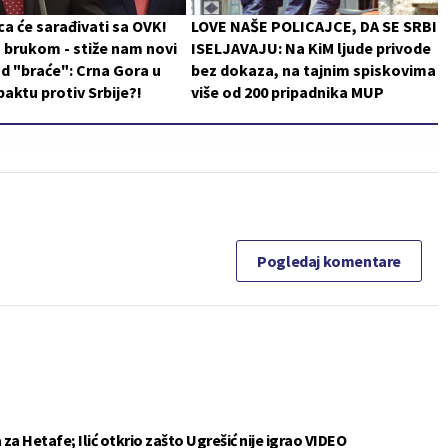
a će sarađivati sa OVK!
LOVE NAŠE POLICAJCE, DA SE SRBI
 brukom - stiže nam novi
ISELJAVAJU: Na KiM ljude privode
d "braće": Crna Gora u
bez dokaza, na tajnim spiskovima
aktu protiv Srbije?!
više od 200 pripadnika MUP
Pogledaj komentare
a Hetafe; Ilić otkrio zašto Ugrešić nije igrao VIDEO