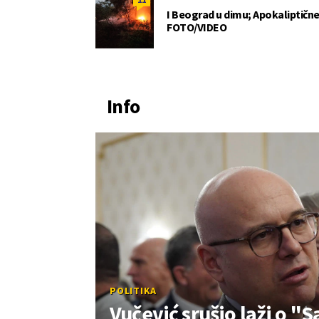
I Beograd u dimu; Apokaliptične
FOTO/VIDEO
Info
POLITIKA
Vučević srušio laži o "S