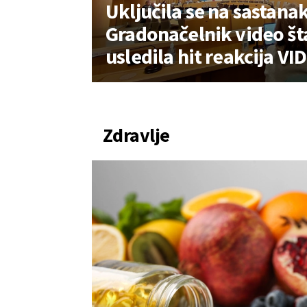
Uključila se na sastanak
Gradonačelnik video šta 
usledila hit reakcija VI
Zdravlje