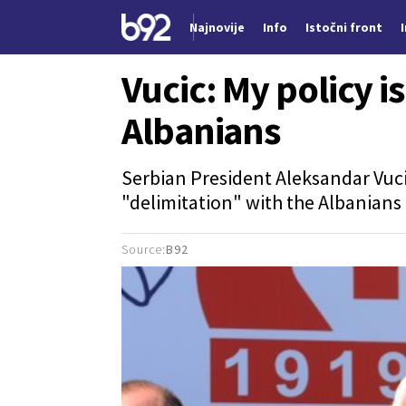
Najnovije
Info
Istočni front
Nova vest
Vucic: My policy i
Albanians
Serbian President Aleksandar Vuci
"delimitation" with the Albanians
Source:
B92