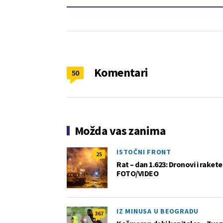
Komentari
50
Možda vas zanima
ISTOČNI FRONT
25
Rat – dan 1.623: Dronovi i raket
FOTO/VIDEO
IZ MINUSA U BEOGRADU
367