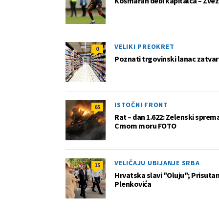
Košmaran debi kapitalca – Zvez
VELIKI PREOKRET
0
Poznati trgovinski lanac zatvar
ISTOČNI FRONT
65
Rat – dan 1.622: Zelenski sprem
Crnom moru FOTO
VELIČAJU UBIJANJE SRBA
15
Hrvatska slavi "Oluju"; Prisutan 
Plenkovića