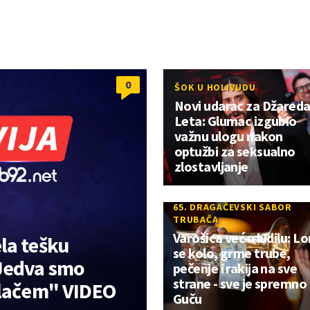
0
ŠOK U HOLIVUDU
Novi udarac za Džared
Leta: Glumac izgubio
važnu ulogu nakon
optužbi za seksualno
zlostavljanje
65. DRAGAČEVSKI SABOR
TRUBAČA
Varošica već u ludilu: L
la tešku
se kolo, grme trube,
"Jedva smo
pečenje i rakija na sve
strane - sve je spremno
plačem" VIDEO
Guču