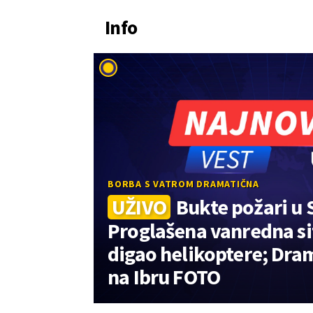
Info
BORBA S VATROM DRAMATIČNA
UŽIVO
Bukte požari u S
Proglašena vanredna si
digao helikoptere; Dram
na Ibru FOTO