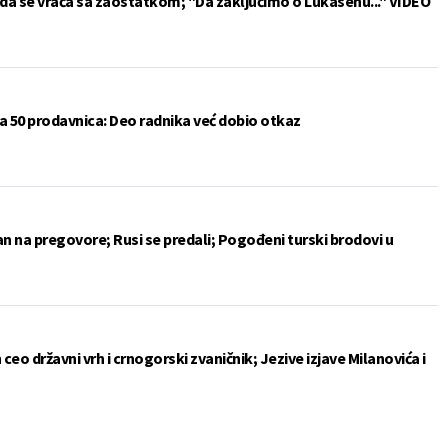
da se vraća sa zaostatkom; "Da zaključimo o Lukasenu..." VIDEO
a 50 prodavnica: Deo radnika već dobio otkaz
an na pregovore; Rusi se predali; Pogođeni turski brodovi u
ceo državni vrh i crnogorski zvaničnik; Jezive izjave Milanovića i