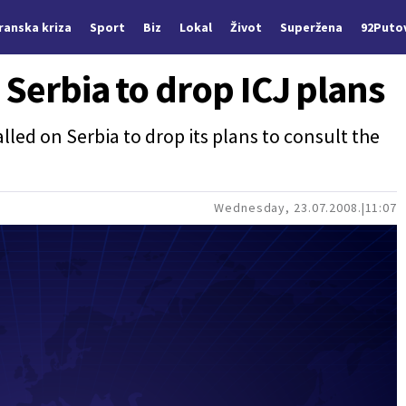
Iranska kriza
Sport
Biz
Lokal
Život
Superžena
92Puto
 Serbia to drop ICJ plans
lled on Serbia to drop its plans to consult the
Wednesday, 23.07.2008.
11:07