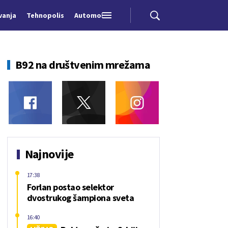
vanja
Tehnopolis
Automobili
B92 na društvenim mrežama
Najnovije
17:38
Forlan postao selektor
dvostrukog šampiona sveta
16:40