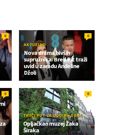
0
0
AKTUELNO
a
Nova drama bivših
supružnika: Bred Pit traži
uvid u zaradu Anđeline
Džoli
0
0
omi
TREĆI PUT ZA GODINU DANA
 za
Opljačkan muzej Žaka
Širaka