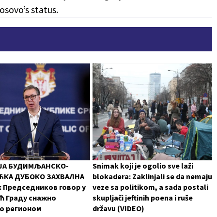
osovo’s status.
ЈА БУДИМЉАНСКО-
Snimak koji je ogolio sve laži
КА ДУБОКО ЗАХВАЛНА
blokadera: Zaklinjali se da nemaju
 Председников говор у
veze sa politikom, a sada postali
ћ Граду снажно
skupljači jeftinih poena i ruše
о регионом
državu (VIDEO)