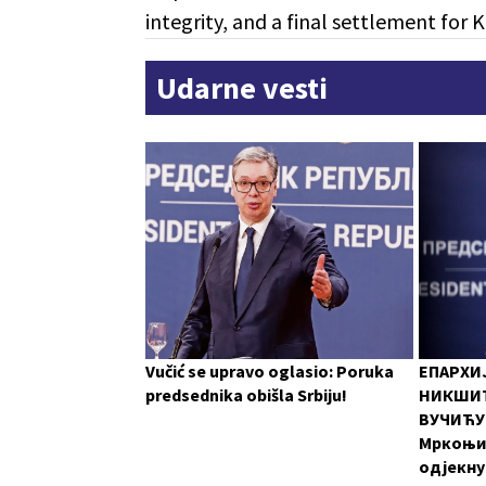
integrity, and a final settlement for K
Udarne vesti
Vučić se upravo oglasio: Poruka
ЕПАРХИ
predsednika obišla Srbiju!
НИКШИЋ
ВУЧИЋУ:
Мркоњи
одјекну