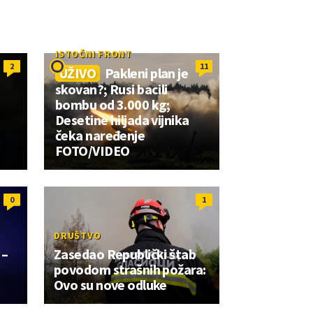
ISTOČNI FRONT
2
11
UŽIVO
Pakleni plan je
skovan?; Rusi bacili
bombu od 3.000 kg;
Desetine hiljada vijnika
čeka naređenje
FOTO/VIDEO
0
1
DRUŠTVO
 –
Zasedao Republički štab
povodom strašnih požara:
Ovo su nove odluke