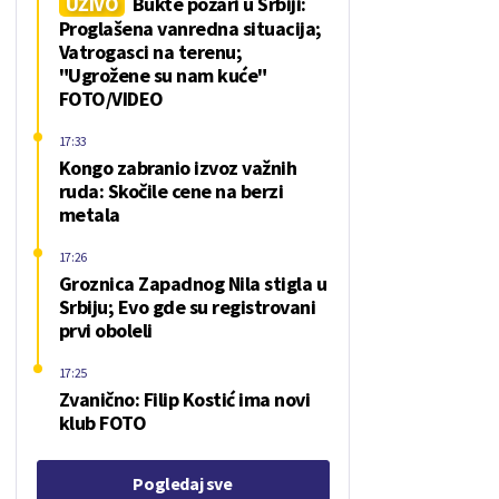
UŽIVO
Bukte požari u Srbiji:
Proglašena vanredna situacija;
Vatrogasci na terenu;
"Ugrožene su nam kuće"
FOTO/VIDEO
17:33
Kongo zabranio izvoz važnih
ruda: Skočile cene na berzi
metala
17:26
Groznica Zapadnog Nila stigla u
Srbiju; Evo gde su registrovani
prvi oboleli
17:25
Zvanično: Filip Kostić ima novi
klub FOTO
Pogledaj sve