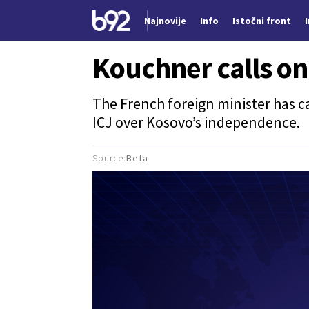
Najnovije
Info
Istočni front
Nova vest
Kouchner calls on
The French foreign minister has ca
ICJ over Kosovo’s independence.
Source:
Beta