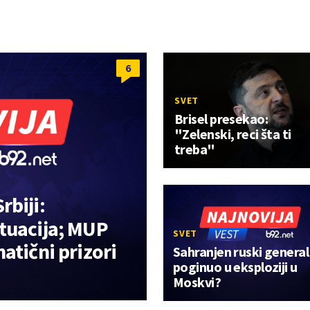
6
SVET
Brisel presekao:
"Zelenski, reci šta ti
treba"
rbiji:
tuacija; MUP
SVET
atični prizori
Sahranjen ruski general
poginuo u eksploziji u
Moskvi?