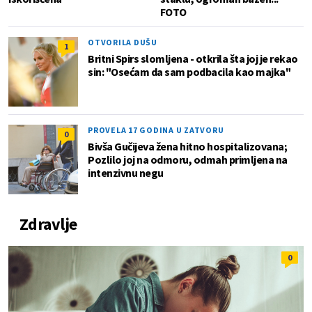
FOTO
OTVORILA DUŠU
1
Britni Spirs slomljena - otkrila šta joj je rekao
sin: "Osećam da sam podbacila kao majka"
PROVELA 17 GODINA U ZATVORU
0
Bivša Gučijeva žena hitno hospitalizovana;
Pozlilo joj na odmoru, odmah primljena na
intenzivnu negu
Zdravlje
0