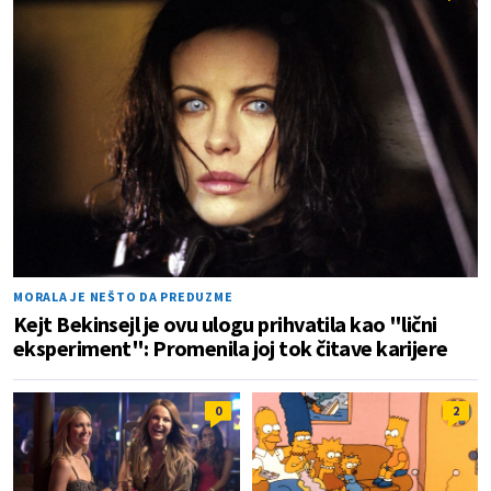
MORALA JE NEŠTO DA PREDUZME
Kejt Bekinsejl je ovu ulogu prihvatila kao "lični
eksperiment": Promenila joj tok čitave karijere
0
2