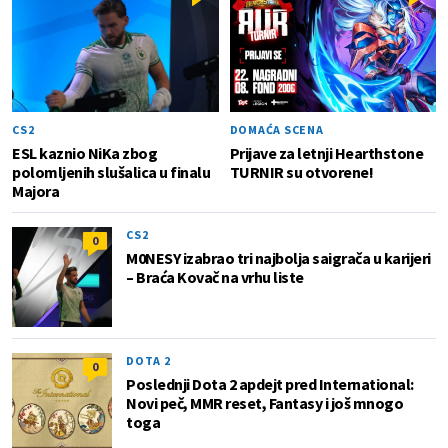
CS2
DOMAĆA SCENA
ESL kaznio NiKa zbog
Prijave za letnji Hearthstone
polomljenih slušalica u finalu
TURNIR su otvorene!
Majora
CS2
0
M0NESY izabrao tri najbolja saigrača u karijeri
– Braća Kovač na vrhu liste
DOTA 2
0
Poslednji Dota 2 apdejt pred International:
Novi peč, MMR reset, Fantasy i još mnogo
toga