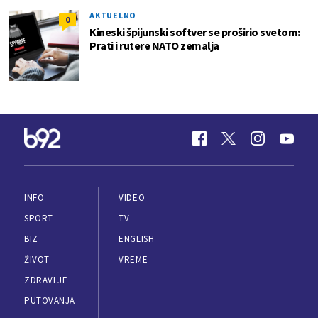
AKTUELNO
0
Kineski špijunski softver se proširio svetom:
Prati i rutere NATO zemalja
INFO
VIDEO
SPORT
TV
BIZ
ENGLISH
ŽIVOT
VREME
ZDRAVLJE
PUTOVANJA