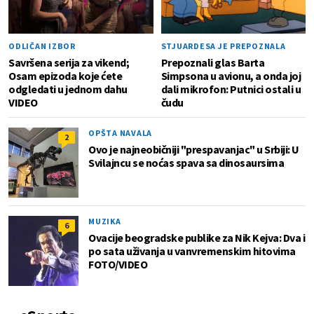
ODLIČAN IZBOR
STJUARDESA JE PREPOZNALA
Savršena serija za vikend;
Prepoznali glas Barta
Osam epizoda koje ćete
Simpsona u avionu, a onda joj
odgledati u jednom dahu
dali mikrofon: Putnici ostali u
VIDEO
čudu
OPŠTA NAVALA
2
Ovo je najneobičniji "prespavanjac" u Srbiji: U
Svilajncu se noćas spava sa dinosaursima
MUZIKA
6
Ovacije beogradske publike za Nik Kejva: Dva i
po sata uživanja u vanvremenskim hitovima
FOTO/VIDEO