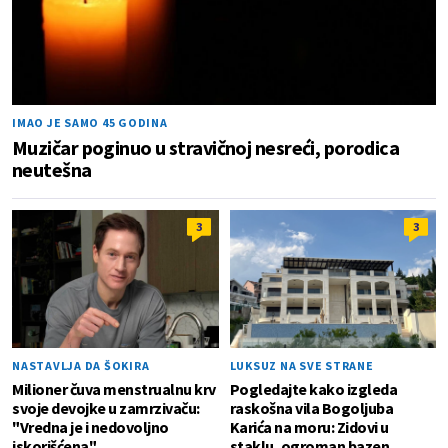
IMAO JE SAMO 45 GODINA
Muzičar poginuo u stravičnoj nesreći, porodica
neutešna
3
3
NASTAVLJA DA ŠOKIRA
LUKSUZ NA SVE STRANE
Milioner čuva menstrualnu krv
Pogledajte kako izgleda
svoje devojke u zamrzivaču:
raskošna vila Bogoljuba
"Vredna je i nedovoljno
Karića na moru: Zidovi u
iskorišćena"
staklu, ogroman bazen...