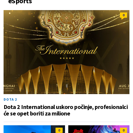
eSports
0
DOTA 2
Dota 2 International uskoro počinje, profesionalci
će se opet boriti za milione
0
0