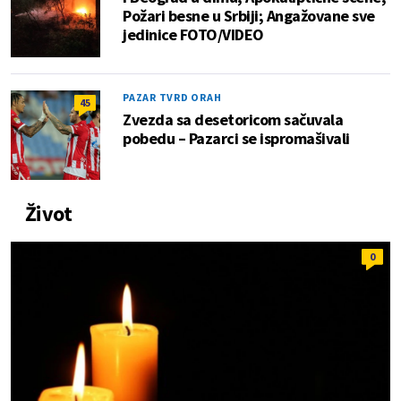
Požari besne u Srbiji; Angažovane sve
jedinice FOTO/VIDEO
PAZAR TVRD ORAH
45
Zvezda sa desetoricom sačuvala
pobedu – Pazarci se ispromašivali
Život
0