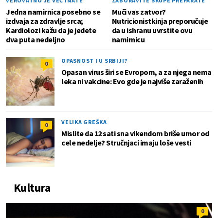
VEROVATNO JE VEĆ IMATE
ZABORAVITE SKUPE PREPARATE
Jedna namirnica posebno se
Muči vas zatvor?
izdvaja za zdravlje srca;
Nutricionistkinja preporučuje
Kardiolozi kažu da je jedete
da u ishranu uvrstite ovu
dva puta nedeljno
namirnicu
OPASNOST I U SRBIJI?
0
Opasan virus širi se Evropom, a za njega nema
leka ni vakcine: Evo gde je najviše zaraženih
VELIKA GREŠKA
0
Mislite da 12 sati sna vikendom briše umor od
cele nedelje? Stručnjaci imaju loše vesti
Kultura
0