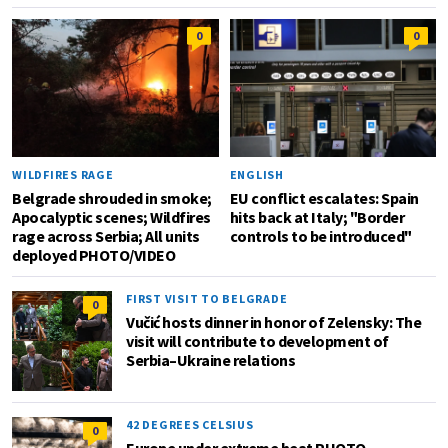
0
0
WILDFIRES RAGE
ENGLISH
Belgrade shrouded in smoke;
EU conflict escalates: Spain
Apocalyptic scenes; Wildfires
hits back at Italy; "Border
rage across Serbia; All units
controls to be introduced"
deployed PHOTO/VIDEO
FIRST VISIT TO BELGRADE
0
Vučić hosts dinner in honor of Zelensky: The
visit will contribute to development of
Serbia–Ukraine relations
42 DEGREES CELSIUS
0
Europe under extreme heat PHOTO