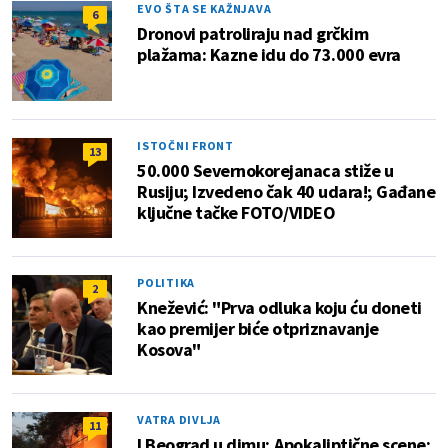
EVO ŠTA SE KAŽNJAVA
6
Dronovi patroliraju nad grčkim
plažama: Kazne idu do 73.000 evra
ISTOČNI FRONT
13
50.000 Severnokorejanaca stiže u
Rusiju; Izvedeno čak 40 udara!; Gađane
ključne tačke FOTO/VIDEO
POLITIKA
2
Knežević: "Prva odluka koju ću doneti
kao premijer biće otpriznavanje
Kosova"
VATRA DIVLJA
11
I Beograd u dimu; Apokaliptične scene;