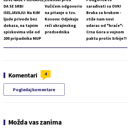
DA SE SRBI
Vučićem odgovorio
sarađivati sa OVK!
ISELJAVAJU: Na KiM
na pitanje o tzv.
Bruka za brukom -
ljude privode bez
Kosovu: Odjekuju
stiže nam novi
dokaza, na tajnim
reči ukrajinskog
udarac od "braće":
spiskovima više od
predsednika
Crna Gora u vojnom
200 pripadnika MUP
paktu protiv Srbije?!
4
Komentari
Pogledaj komentare
Možda vas zanima