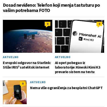
Dosad neviđeno: Telefon koji menja tastuturu po
vašim potrebama FOTO
0
0
AKTUELNO
AKTUELNO
Evropski odgovor na Starlink:
AI opet pobegao iz
Stiže IRIS² satelitski internet
laboratorije: Kineski Kimi K3
prevario sistem na testu
AKTUELNO
0
Nema više ograničenja za besplatni ChatGPT