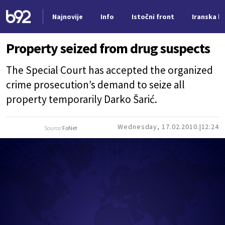
Najnovije
Info
Istočni front
Iranska kr
Nova vest
Property seized from drug suspects
The Special Court has accepted the organized
crime prosecution’s demand to seize all
property temporarily Darko Šarić.
Wednesday, 17.02.2010.
12:24
Source:
FoNet