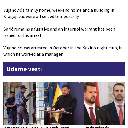
Vujanović’s family home, weekend home and a building in
Kragujevac were all seized temporarily.
Šarić remains a fugitive and an Interpol warrant has been
issued for his arrest.
Vujanović was arrested in October in the Kazino night club, in
which he worked as a manager.
Udarne vesti
LOVE NAŠE POLICAJCE,
Zelenski pred
Podgorica će