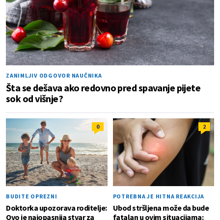
ZANIMLJIV ODGOVOR NAUČNIKA
Šta se dešava ako redovno pred spavanje pijete
sok od višnje?
0
2
BUDITE OPREZNI
POTREBNA JE HITNA REAKCIJA
Doktorka upozorava roditelje:
Ubod stršljena može da bude
Ovo je najopasnija stvar za
fatalan u ovim situacijama: