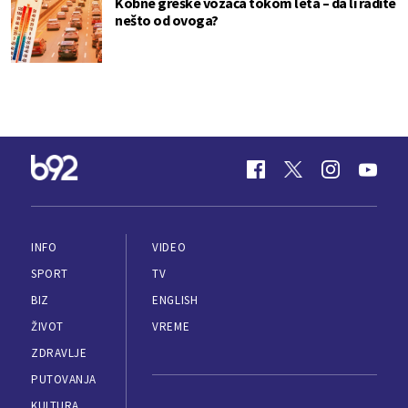
Kobne greške vozača tokom leta – da li radite
nešto od ovoga?
INFO
VIDEO
SPORT
TV
BIZ
ENGLISH
ŽIVOT
VREME
ZDRAVLJE
PUTOVANJA
KULTURA