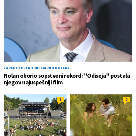
ZARADIO PREKO MILIJARDU DOLARA
Nolan oborio sopstveni rekord: "Odiseja" postala
njegov najuspešniji film
1
0