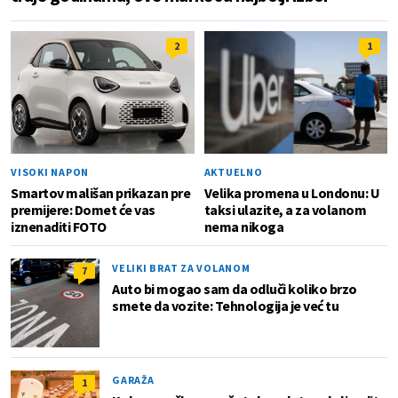
2
1
VISOKI NAPON
AKTUELNO
Smartov mališan prikazan pre
Velika promena u Londonu: U
premijere: Domet će vas
taksi ulazite, a za volanom
iznenaditi FOTO
nema nikoga
VELIKI BRAT ZA VOLANOM
7
Auto bi mogao sam da odluči koliko brzo
smete da vozite: Tehnologija je već tu
GARAŽA
1