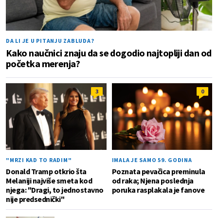
DA LI JE U PITANJU ZABLUDA?
Kako naučnici znaju da se dogodio najtopliji dan od
početka merenja?
3
0
"MRZI KAD TO RADIM"
IMALA JE SAMO 59. GODINA
Donald Tramp otkrio šta
Poznata pevačica preminula
Melaniji najviše smeta kod
od raka; Njena poslednja
njega: "Dragi, to jednostavno
poruka rasplakala je fanove
nije predsednički"