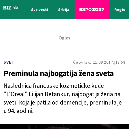
Sve vesti
Srbija
Region
Nova vest
SVET
Četvrtak, 21.09.2017.
18:58
Preminula najbogatija žena sveta
Naslednica francuske kozmetičke kuće
"L'Oreal" Lilijan Betankur, najbogatija žena na
svetu koja je patila od demencije, preminula je
u 94. godini.