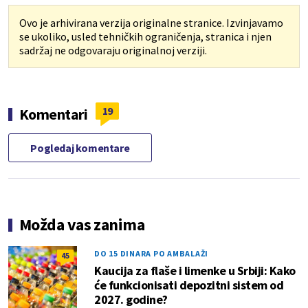
Ovo je arhivirana verzija originalne stranice. Izvinjavamo
se ukoliko, usled tehničkih ograničenja, stranica i njen
sadržaj ne odgovaraju originalnoj verziji.
19
Komentari
Pogledaj komentare
Možda vas zanima
DO 15 DINARA PO AMBALAŽI
45
Kaucija za flaše i limenke u Srbiji: Kako
će funkcionisati depozitni sistem od
2027. godine?