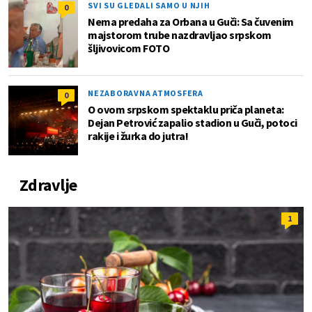
SVI SU GLEDALI SAMO U NJIH
0
Nema predaha za Orbana u Guči: Sa čuvenim
majstorom trube nazdravljao srpskom
šljivovicom FOTO
NEZABORAVNA ATMOSFERA
0
O ovom srpskom spektaklu priča planeta:
Dejan Petrović zapalio stadion u Guči, potoci
rakije i žurka do jutra!
Zdravlje
1