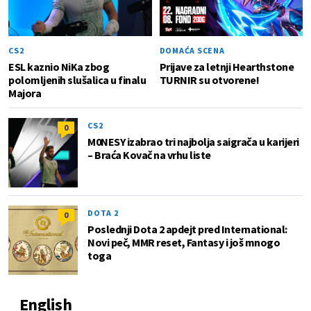
CS2
DOMAĆA SCENA
ESL kaznio NiKa zbog
Prijave za letnji Hearthstone
polomljenih slušalica u finalu
TURNIR su otvorene!
Majora
CS2
0
M0NESY izabrao tri najbolja saigrača u karijeri
– Braća Kovač na vrhu liste
DOTA 2
0
Poslednji Dota 2 apdejt pred International:
Novi peč, MMR reset, Fantasy i još mnogo
toga
English