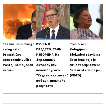
"Na ivici smo mnogo
ВУЧИЋ О
Treslo se u
većeg rata"
ПРЕДСТОЈЕЋИМ
Kolegijumu:
Dramatično
ИЗБОРИМА: На
Blokaderi stavili na
upozorenje Vučića:
биралиша у
listu ženu koja je
Postoji samo jedan
октобру или
širila teorije zavere -
način...
новембру, ако
Sad su otkrili da je...
"Студентска листа"
(VIDEO)
победи, признаћу
резултате