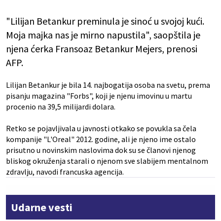
"Lilijan Betankur preminula je sinoć u svojoj kući.
Moja majka nas je mirno napustila", saopštila je
njena ćerka Fransoaz Betankur Mejers, prenosi
AFP.
Lilijan Betankur je bila 14. najbogatija osoba na svetu, prema
pisanju magazina "Forbs", koji je njenu imovinu u martu
procenio na 39,5 milijardi dolara.
Retko se pojavljivala u javnosti otkako se povukla sa čela
kompanije "L'Oreal" 2012. godine, ali je njeno ime ostalo
prisutno u novinskim naslovima dok su se članovi njenog
bliskog okruženja starali o njenom sve slabijem mentalnom
zdravlju, navodi francuska agencija.
Udarne vesti