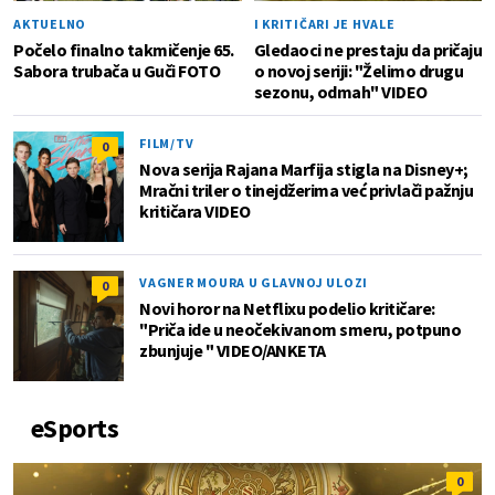
AKTUELNO
I KRITIČARI JE HVALE
Počelo finalno takmičenje 65.
Gledaoci ne prestaju da pričaju
Sabora trubača u Guči FOTO
o novoj seriji: "Želimo drugu
sezonu, odmah" VIDEO
FILM/TV
0
Nova serija Rajana Marfija stigla na Disney+;
Mračni triler o tinejdžerima već privlači pažnju
kritičara VIDEO
VAGNER MOURA U GLAVNOJ ULOZI
0
Novi horor na Netflixu podelio kritičare:
"Priča ide u neočekivanom smeru, potpuno
zbunjuje " VIDEO/ANKETA
eSports
0