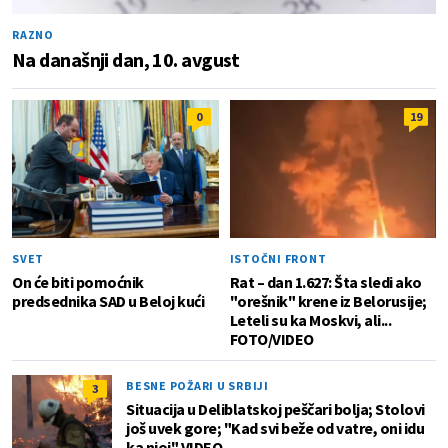
RAZNO
Na današnji dan, 10. avgust
0
19
SVET
ISTOČNI FRONT
On će biti pomoćnik
Rat – dan 1.627: Šta sledi ako
predsednika SAD u Beloj kući
"orešnik" krene iz Belorusije;
Leteli su ka Moskvi, ali...
FOTO/VIDEO
BESNE POŽARI U SRBIJI
3
Situacija u Deliblatskoj peščari bolja; Stolovi
još uvek gore; "Kad svi beže od vatre, oni idu
ka njoj" VIDEO