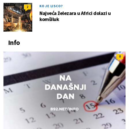
KO JE LISCO?
2
Najveća železara u Africi dolazi u
komšiluk
Info
0