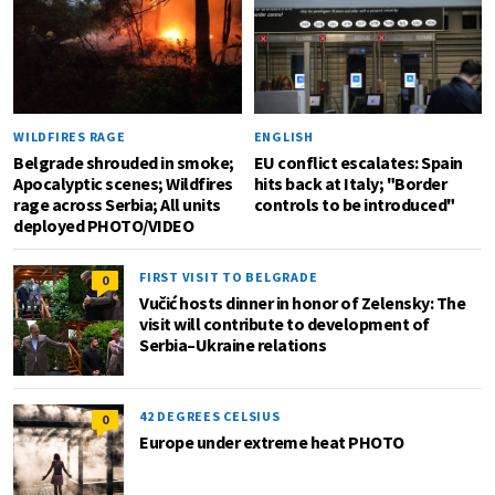
WILDFIRES RAGE
ENGLISH
Belgrade shrouded in smoke;
EU conflict escalates: Spain
Apocalyptic scenes; Wildfires
hits back at Italy; "Border
rage across Serbia; All units
controls to be introduced"
deployed PHOTO/VIDEO
FIRST VISIT TO BELGRADE
0
Vučić hosts dinner in honor of Zelensky: The
visit will contribute to development of
Serbia–Ukraine relations
42 DEGREES CELSIUS
0
Europe under extreme heat PHOTO