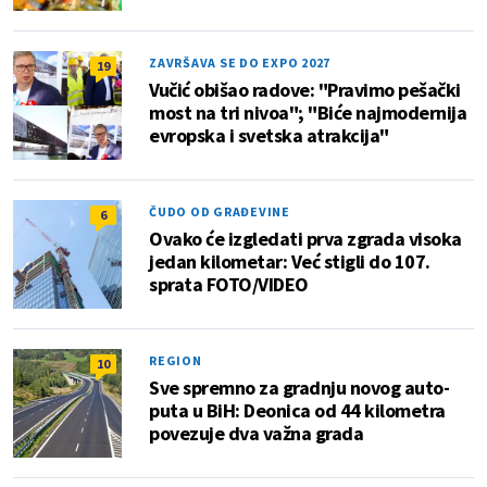
ZAVRŠAVA SE DO EXPO 2027
19
Vučić obišao radove: "Pravimo pešački
most na tri nivoa"; "Biće najmodernija
evropska i svetska atrakcija"
ČUDO OD GRAĐEVINE
6
Ovako će izgledati prva zgrada visoka
jedan kilometar: Već stigli do 107.
sprata FOTO/VIDEO
REGION
10
Sve spremno za gradnju novog auto-
puta u BiH: Deonica od 44 kilometra
povezuje dva važna grada