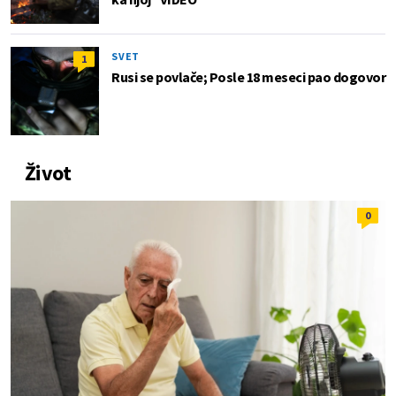
SVET
1
Rusi se povlače; Posle 18 meseci pao dogovor
Život
0