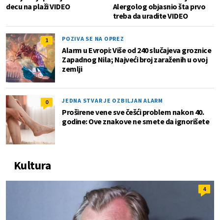
decu na plaži VIDEO
Alergolog objasnio šta prvo
treba da uradite VIDEO
POZIVA SE NA OPREZ
1
Alarm u Evropi: Više od 240 slučajeva groznice
Zapadnog Nila; Najveći broj zaraženih u ovoj
zemlji
JEDNA STVAR JE OZBILJAN ALARM
0
Proširene vene sve češći problem nakon 40.
godine: Ove znakove ne smete da ignorišete
Kultura
4