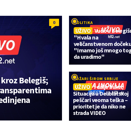
0
POLITIKA
UŽIVO
Vučić u Belegiš
"Hvala na
veličanstvenom doček
"Imamo još mnogo to
da uradimo"
 kroz Belegiš;
POŽARI ŠIROM SRBIJE
UŽIVO
I dalje bukti;
transparentima
Situacija u Deliblatskoj
jedinjena
peščari veoma teška –
prioritet je da niko ne
strada VIDEO