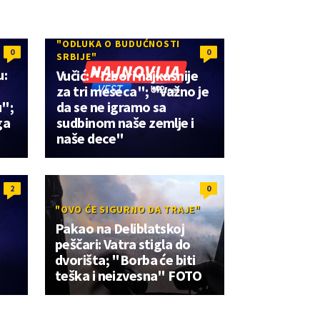
"ODLUKA O BUDUĆNOSTI
0
0
SRBIJE"
u:
Vučić: "Izbori najkasnije
za tri meseca"; "Važno je
u";
da se ne igramo sa
ga
sudbinom naše zemlje i
naše dece"
2
0
"OVO ĆE SIGURNO DA TRAJE"
Pakao na Deliblatskoj
peščari: Vatra stigla do
dvorišta; "Borba će biti
teška i neizvesna" FOTO