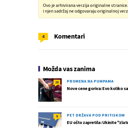
Ovo je arhivirana verzija originalne stranice
i njen sadržaj ne odgovaraju originalnoj verzi
Komentari
4
Možda vas zanima
PROMENA NA PUMPAMA
28
Nove cene goriva: Evo koliko sad
PET DRŽAVA POD PRITISKOM
9
EU ošto zapretila: Ukinite "zlat