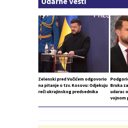
Udarne vesti
Zelenski pred Vučićem odgovorio
Podgoric
na pitanje o tzv. Kosovu: Odjekuju
Bruka za
reči ukrajinskog predsednika
udarac o
vojnom p