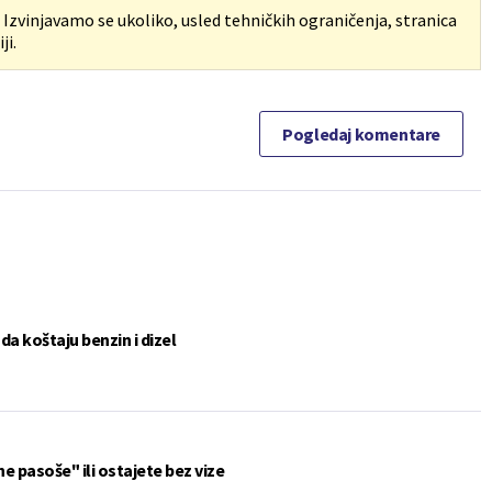
. Izvinjavamo se ukoliko, usled tehničkih ograničenja, stranica
ji.
Pogledaj komentare
a koštaju benzin i dizel
ne pasoše" ili ostajete bez vize