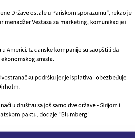
njene Države ostale u Pariskom sporazumu", rekao je
r menadžer Vestasa za marketing, komunikacije i
 u Americi. Iz danske kompanije su saopštili da
a ekonomskog smisla.
dvostranačku podršku jer je isplativa i obezbeđuje
Dirholm.
aći u društvu sa još samo dve države - Sirijom i
imatskom paktu, dodaje "Blumberg".