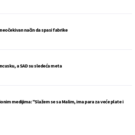
 neočekivan način da spasi fabrike
rancusku, a SAD su sledeća meta
ionim medijima: "Slažem se sa Malim, ima para za veće plate i