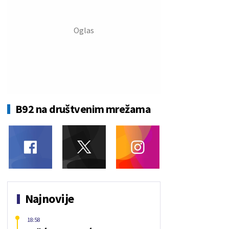
B92 na društvenim mrežama
Najnovije
18:58