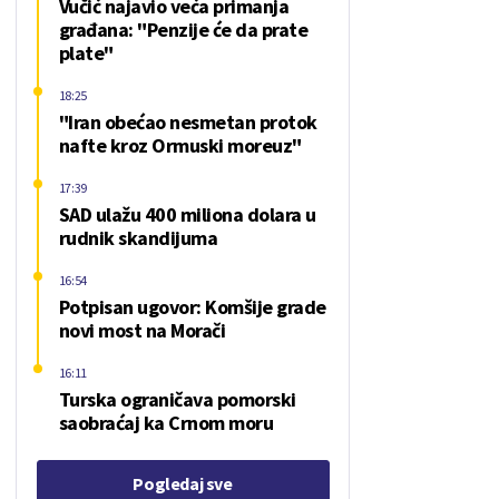
Vučić najavio veća primanja
građana: "Penzije će da prate
plate"
18:25
"Iran obećao nesmetan protok
nafte kroz Ormuski moreuz"
17:39
SAD ulažu 400 miliona dolara u
rudnik skandijuma
16:54
Potpisan ugovor: Komšije grade
novi most na Morači
16:11
Turska ograničava pomorski
saobraćaj ka Crnom moru
Pogledaj sve