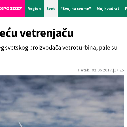
Region
Svet
"Svoj na svome"
Moj kvadrat
veću vetrenjaču
eg svetskog proizvođača vetroturbina, pale su
.
Petak, 02.06.2017.
17:25