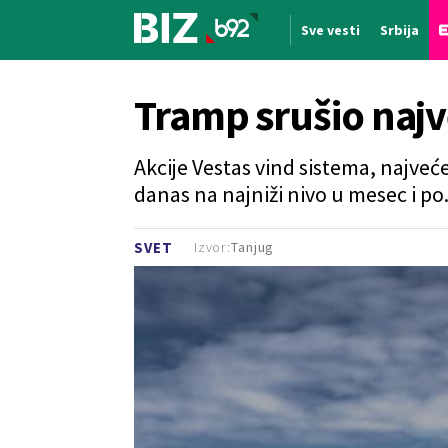
Sve vesti
Srbija
Nova vest
Tramp srušio naj
Akcije Vestas vind sistema, najveć
danas na najniži nivo u mesec i po
Izvor:
Tanjug
SVET