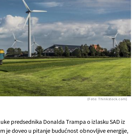
(Foto: Thinkstock.com)
luke predsednika Donalda Trampa o izlasku SAD iz
 je doveo u pitanje budućnost obnovljive energije,