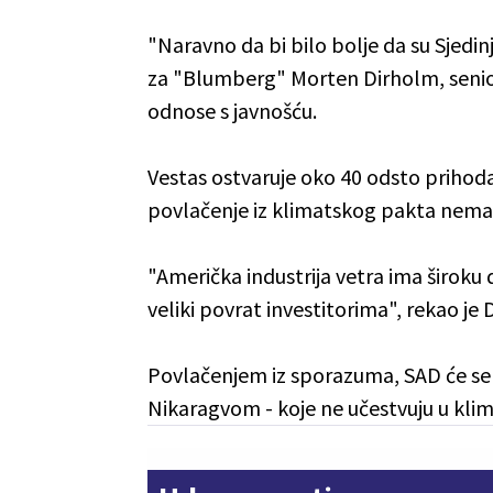
"Naravno da bi bilo bolje da su Sjedi
za "Blumberg" Morten Dirholm, senio
odnose s javnošću.
Vestas ostvaruje oko 40 odsto prihoda
povlačenje iz klimatskog pakta nem
"Američka industrija vetra ima široku 
veliki povrat investitorima", rekao je 
Povlačenjem iz sporazuma, SAD će se n
Nikaragvom - koje ne učestvuju u kl