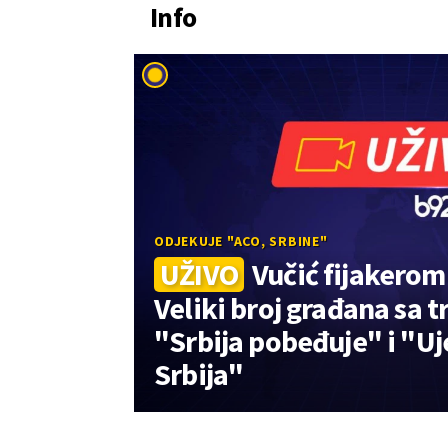
Info
ODJEKUJE "ACO, SRBINE"
UŽIVO
Vučić fijakerom
Veliki broj građana sa 
"Srbija pobeđuje" i "U
Srbija"