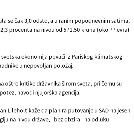
ala se čak 3,0 odsto, a u ranim popodnevnim satima,
 2,3 procenta na nivou od 571,50 kruna (oko 77 evra)
a svetska ekonomija povući iz Pariskog klimatskog
 radnike u nepovoljan položaj.
 oštre kritike državnika širom sveta, pri čemu su
j potez, navodi njujorška agencija.
jan Lileholt kaže da planira putovanje u SAD na jesen
giju na nivou države, "bez obzira" na odluku