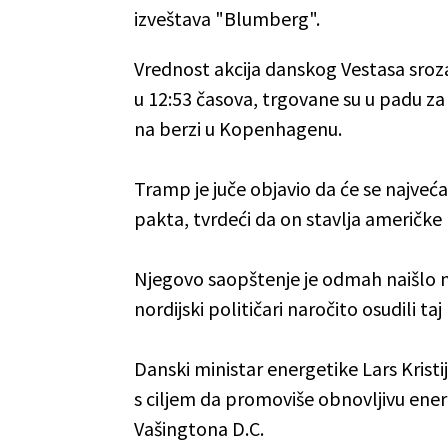
izveštava "Blumberg".
Vrednost akcija danskog Vestasa sroz
u 12:53 časova, trgovane su u padu za
na berzi u Kopenhagenu.
Tramp je juče objavio da će se najveć
pakta, tvrdeći da on stavlja američke
Njegovo saopštenje je odmah naišlo na
nordijski političari naročito osudili ta
Danski ministar energetike Lars Kristi
s ciljem da promoviše obnovljivu ener
Vašingtona D.C.