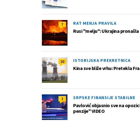
RAT MENJA PRAVILA
7
Rusi "melju": Ukrajina pronašla
ISTORIJSKA PREKRETNICA
20
Kina sve bliže vrhu: Pretekla F
SRPSKE FINANSIJE STABILNE
1
Pavlović objasnio sve na opozic
penzije" VIDEO