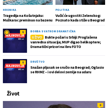
HRONIKA
POLITIKA
Tragedija na Košutnjaku:
Vučić će ugostiti Zelenskog:
Muškarac preminuo na bazenu
Poznato kada stiže u Beograd
BORBA S VATROM DRAMATIČNA
6
UŽIVO
Bukte požari u Srbiji: Proglašena
vanredna situacija; MUP digao helikoptere;
Dramatični prizori na Ibru FOTO
DRUŠTVO
0
Snažan pljusak se sručio na Beograd; Oglasio
se RHMZ – i ovi delovi zemlje na udaru
Život
0