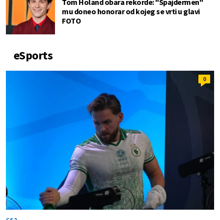
Tom Holand obara rekorde: "Spajdermen"
mu doneo honorar od kojeg se vrti u glavi
FOTO
eSports
0
CS2