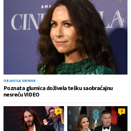
OBJAVILA SNIMAK
Poznata glumica doživela tešku saobraćajnu
nesreću VIDEO
0
0