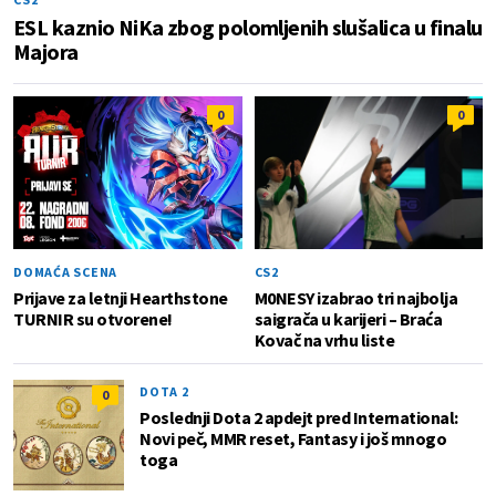
ESL kaznio NiKa zbog polomljenih slušalica u finalu
Majora
0
0
DOMAĆA SCENA
CS2
Prijave za letnji Hearthstone
M0NESY izabrao tri najbolja
TURNIR su otvorene!
saigrača u karijeri – Braća
Kovač na vrhu liste
DOTA 2
0
Poslednji Dota 2 apdejt pred International:
Novi peč, MMR reset, Fantasy i još mnogo
toga