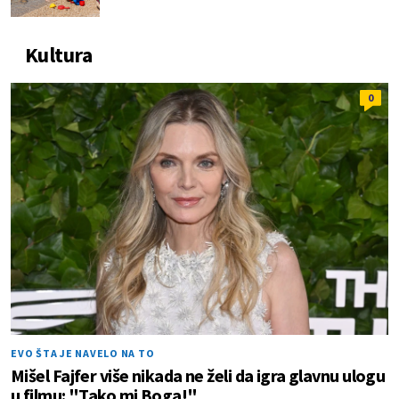
Kultura
0
EVO ŠTA JE NAVELO NA TO
Mišel Fajfer više nikada ne želi da igra glavnu ulogu
u filmu: "Tako mi Boga!"