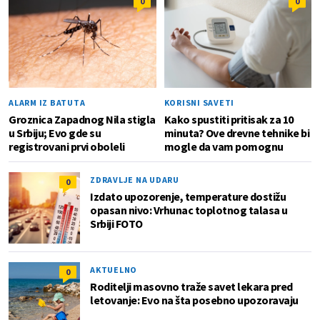
0
0
ALARM IZ BATUTA
KORISNI SAVETI
Groznica Zapadnog Nila stigla
Kako spustiti pritisak za 10
u Srbiju; Evo gde su
minuta? Ove drevne tehnike bi
registrovani prvi oboleli
mogle da vam pomognu
ZDRAVLJE NA UDARU
0
Izdato upozorenje, temperature dostižu
opasan nivo: Vrhunac toplotnog talasa u
Srbiji FOTO
AKTUELNO
0
Roditelji masovno traže savet lekara pred
letovanje: Evo na šta posebno upozoravaju