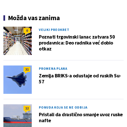
Možda vas zanima
VELIKI PREOKRET
0
Poznati trgovinski lanac zatvara 50
prodavnica: Deo radnika već dobio
otkaz
PROMENA PLANA
31
Zemlja BRIKS-a odustaje od ruskih Su-
57
PONUDA KOJA SE NE ODBIJA
12
Pristali da drastično smanje uvoz ruske
nafte