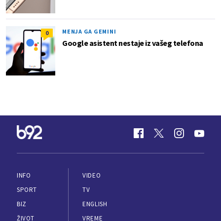
MENJA GA GEMINI
0
Google asistent nestaje iz vašeg telefona
INFO
VIDEO
SPORT
TV
BIZ
ENGLISH
ŽIVOT
VREME