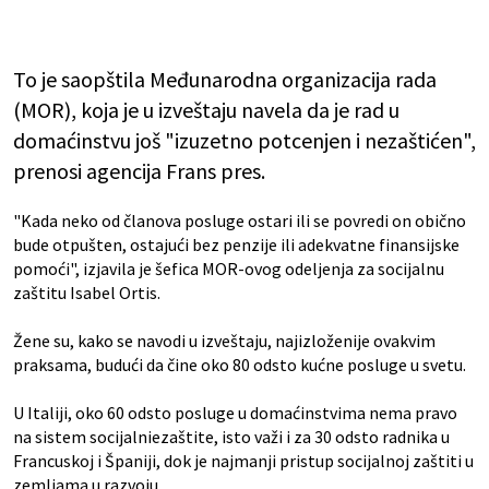
To je saopštila Međunarodna organizacija rada
(MOR), koja je u izveštaju navela da je rad u
domaćinstvu još "izuzetno potcenjen i nezaštićen",
prenosi agencija Frans pres.
"Kada neko od članova posluge ostari ili se povredi on obično
bude otpušten, ostajući bez penzije ili adekvatne finansijske
pomoći", izjavila je šefica MOR-ovog odeljenja za socijalnu
zaštitu Isabel Ortis.
Žene su, kako se navodi u izveštaju, najizloženije ovakvim
praksama, budući da čine oko 80 odsto kućne posluge u svetu.
U Italiji, oko 60 odsto posluge u domaćinstvima nema pravo
na sistem socijalniezaštite, isto važi i za 30 odsto radnika u
Francuskoj i Španiji, dok je najmanji pristup socijalnoj zaštiti u
zemljama u razvoju.