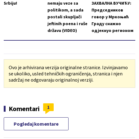
Srbiju!
nemaju veze sa
ЗАХВАЛНА ВУЧИЋУ:
politikom, a sada
Председников
postali skupljači
говор у Мркоњић
jeftinih poena i ruše
Граду снажно
državu (VIDEO)
одјекнуо регионом
Ovo je arhivirana verzija originalne stranice. Izvinjavamo
se ukoliko, usled tehničkih ograničenja, stranica i njen
sadržaj ne odgovaraju originalnoj verziji.
1
Komentari
Pogledaj komentare