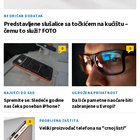
NEOBIČAN DODATAK
Predstavljene slušalice sa točkićem na kućištu –
čemu to služi? FOTO
0
0
NAJVEĆI DO SAD
UGROŽENA PRIVATNOST
Spremite se: Sledeće godine
Da li će pametne naočare biti
nas čeka poseban iPhone?
zabranjene u Evropi?
PROBIJENA ZAŠTITA
0
Veliki proizvođač telefona na "crnoj listi"