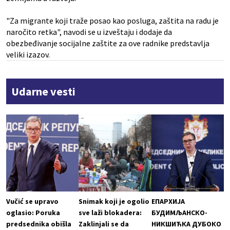
"Za migrante koji traže posao kao posluga, zaštita na radu je
naročito retka", navodi se u izveštaju i dodaje da
obezbeđivanje socijalne zaštite za ove radnike predstavlja
veliki izazov.
Udarne vesti
Vučić se upravo
Snimak koji je ogolio
ЕПАРХИЈА
oglasio: Poruka
sve laži blokadera:
БУДИМЉАНСКО-
predsednika obišla
Zaklinjali se da
НИКШИЋКА ДУБОКО