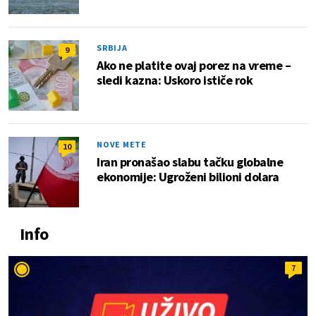
SRBIJA
9
Ako ne platite ovaj porez na vreme –
sledi kazna: Uskoro ističe rok
NOVE METE
10
Iran pronašao slabu tačku globalne
ekonomije: Ugroženi bilioni dolara
Info
7