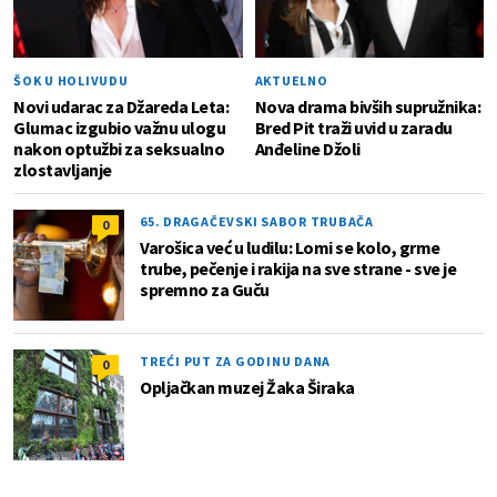
ŠOK U HOLIVUDU
AKTUELNO
Novi udarac za Džareda Leta:
Nova drama bivših supružnika:
Glumac izgubio važnu ulogu
Bred Pit traži uvid u zaradu
nakon optužbi za seksualno
Anđeline Džoli
zlostavljanje
65. DRAGAČEVSKI SABOR TRUBAČA
0
Varošica već u ludilu: Lomi se kolo, grme
trube, pečenje i rakija na sve strane - sve je
spremno za Guču
TREĆI PUT ZA GODINU DANA
0
Opljačkan muzej Žaka Širaka