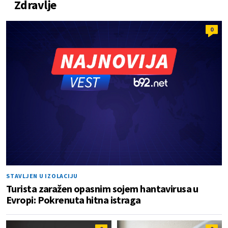
Zdravlje
0
STAVLJEN U IZOLACIJU
Turista zaražen opasnim sojem hantavirusa u
Evropi: Pokrenuta hitna istraga