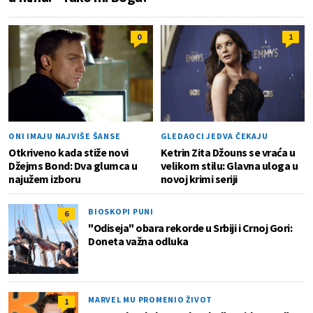
0
1
ONI IMAJU NAJVIŠE ŠANSE
GLEDAOCI JEDVA ČEKAJU
Otkriveno kada stiže novi
Ketrin Zita Džouns se vraća u
Džejms Bond: Dva glumca u
velikom stilu: Glavna uloga u
najužem izboru
novoj krimi seriji
BIOSKOPI PUNI
6
"Odiseja" obara rekorde u Srbiji i Crnoj Gori:
Doneta važna odluka
MARVEL MU PROMENIO ŽIVOT
1