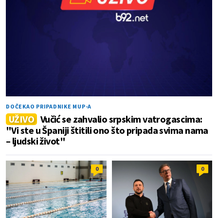
DOČEKAO PRIPADNIKE MUP-A
UŽIVO
Vučić se zahvalio srpskim vatrogascima:
"Vi ste u Španiji štitili ono što pripada svima nama
– ljudski život"
0
0