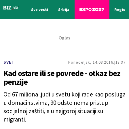
Sve vesti
Srbija
Region
Nova vest
SVET
Ponedeljak, 14.03.2016.
13:37
Kad ostare ili se povrede - otkaz bez
penzije
Od 67 miliona ljudi u svetu koji rade kao posluga
u domaćinstvima, 90 odsto nema pristup
socijalnoj zaštiti, a u najgoroj situaciji su
migranti.