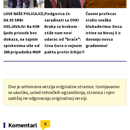
LOVE NAŠE POLICAJCE,
Podgorica će
Čuveni profesor
DA SE SRBI
sarađivati sa OVK!
srušio sneška
ISELJAVAJU: Na KiM
Bruka za brukom -
blokaderima: Doza
ljude privode bez
stiže nam novi
istine na Novoj S o
dokaza, na tajnim
udarac od "braće":
davanju novca
spiskovima više od
Crna Gora u vojnom
građanima!
200 pripadnika MUP
paktu protiv Srbije?!
Ovo je arhivirana verzija originalne stranice. Izvinjavamo
se ukoliko, usled tehničkih ograničenja, stranica i njen
sadržaj ne odgovaraju originalnoj verziji.
8
Komentari