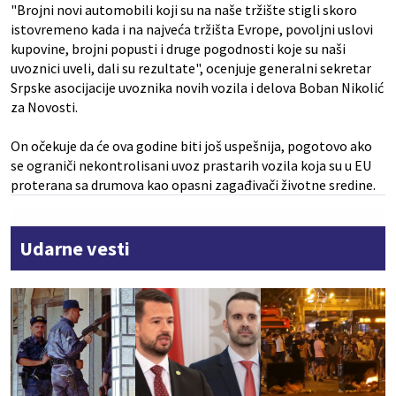
"Brojni novi automobili koji su na naše tržište stigli skoro
istovremeno kada i na najveća tržišta Evrope, povoljni uslovi
kupovine, brojni popusti i druge pogodnosti koje su naši
uvoznici uveli, dali su rezultate", ocenjuje generalni sekretar
Srpske asocijacije uvoznika novih vozila i delova Boban Nikolić
za Novosti.
On očekuje da će ova godine biti još uspešnija, pogotovo ako
se ograniči nekontrolisani uvoz prastarih vozila koja su u EU
proterana sa drumova kao opasni zagađivači životne sredine.
Udarne vesti