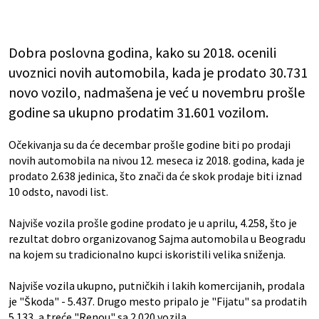
Dobra poslovna godina, kako su 2018. ocenili
uvoznici novih automobila, kada je prodato 30.731
novo vozilo, nadmašena je već u novembru prošle
godine sa ukupno prodatim 31.601 vozilom.
Očekivanja su da će decembar prošle godine biti po prodaji
novih automobila na nivou 12. meseca iz 2018. godina, kada je
prodato 2.638 jedinica, što znači da će skok prodaje biti iznad
10 odsto, navodi list.
Najviše vozila prošle godine prodato je u aprilu, 4.258, što je
rezultat dobro organizovanog Sajma automobila u Beogradu
na kojem su tradicionalno kupci iskoristili velika sniženja.
Najviše vozila ukupno, putničkih i lakih komercijanih, prodala
je "Škoda" - 5.437. Drugo mesto pripalo je "Fijatu" sa prodatih
5.133, a treće "Renou" sa 2.020 vozila.