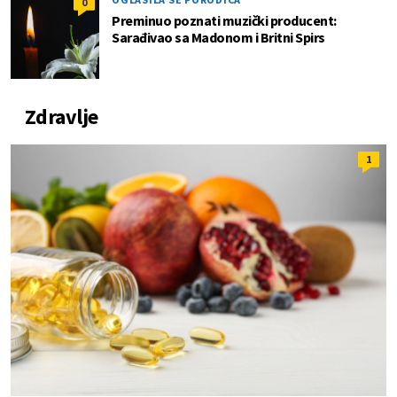
0
Preminuo poznati muzički producent:
Sarađivao sa Madonom i Britni Spirs
Zdravlje
1