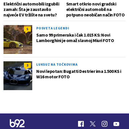
Električni automobili izgubili
Smart otkrio novi gradski
zamah: Šta je zaustavilo
električni automobil na
najveće EV tržište na svetu?
potpuno neobičan način FOTO
POSVETA LEGENDI
5
Samo 99 primeraka i čak 1.015 KS: Novi
Lamborghini je omaž slavnoj Miuri FOTO
LUKSUZ NA TOČKOVIMA
3
Novi lepotan: Bugatti Destrier ima 1.500 KS i
W16 motor FOTO