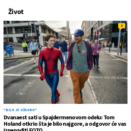
Život
0
"BILO JE UŽASNO"
Dvanaest sati u Spajdermenovom odelu: Tom
Holand otkrio šta je bilo najgore, a odgovor će vas
iznenaditi FOTO