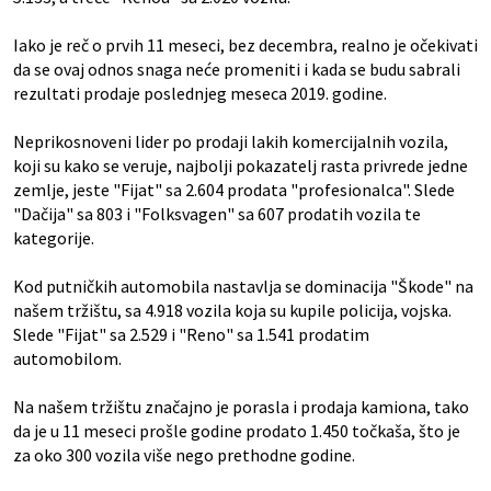
Iako je reč o prvih 11 meseci, bez decembra, realno je očekivati
da se ovaj odnos snaga neće promeniti i kada se budu sabrali
rezultati prodaje poslednjeg meseca 2019. godine.
Neprikosnoveni lider po prodaji lakih komercijalnih vozila,
koji su kako se veruje, najbolji pokazatelj rasta privrede jedne
zemlje, jeste "Fijat" sa 2.604 prodata "profesionalca". Slede
"Dačija" sa 803 i "Folksvagen" sa 607 prodatih vozila te
kategorije.
Kod putničkih automobila nastavlja se dominacija "Škode" na
našem tržištu, sa 4.918 vozila koja su kupile policija, vojska.
Slede "Fijat" sa 2.529 i "Reno" sa 1.541 prodatim
automobilom.
Na našem tržištu značajno je porasla i prodaja kamiona, tako
da je u 11 meseci prošle godine prodato 1.450 točkaša, što je
za oko 300 vozila više nego prethodne godine.