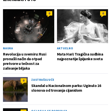
0
0
NAUKA
AKTUELNO
Revolucija u svemiru: Rusi
Mata Hari: Tragična sudbina
pronašli način da otpad
najpoznatije špijunke sveta
pretvore u tečnost za
zalivanje biljaka
ZASTRAŠUJUĆE
0
Skandal u Nacionalnom parku: Uginulo 16
slonova od trovanja cijanidom
OGLASILA SE PORODICA