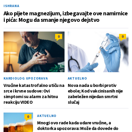
ISHRANA
Ako pijete magnezijum, izbegavajte ove namirnice
i pića: Mogu da smanje njegovo dejstvo
0
0
KARDIOLOG UPOZORAVA
AKTUELNO
Vrućine katastrofalno utiču na
Nova nada u borbi protiv
srce i krvne sudove: Ovi
ebole; Kod vakcinisanih nije
simptomi su alarm za hitnu
zabeležen nijedan smrtni
reakciju VIDEO
slučaj
AKTUELNO
0
Mnogi ovo rade kada udare vrućine, a
doktorka upozorava: Može da dovede do