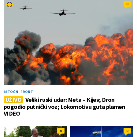
0
ISTOČNI FRONT
UŽIVO
Veliki ruski udar: Meta – Kijev; Dron
pogodio putnički voz; Lokomotivu guta plamen
VIDEO
0
0