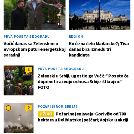
PRVA POSETA BEOGRADU
REGION
Vučić danas sa Zelenskim o
Ko će na čelo Mađarske?; Tisa
evropskom putu i energetskoj
danas bira između tri
saradnji
kandidata
PRVA POSETA BEOGRADU
6
Zelenski u Srbiji, ugostio ga Vučić: "Poseta će
doprineti razvoju odnosa Srbije i Ukrajine"
FOTO
POŽARI ŠIROM SRBIJE
0
UŽIVO
Požari ne jenjavaju: Gori više od 700
hektara u Deliblatskoj peščari; Vojska u akciji