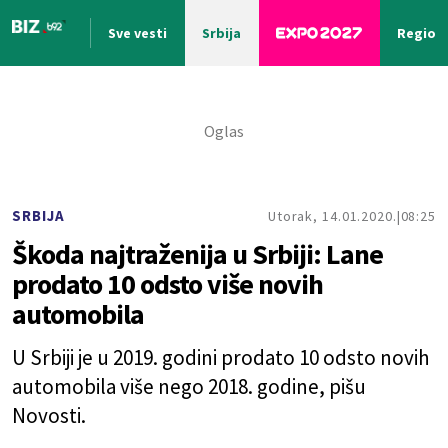
Sve vesti
Srbija
Region
Nova vest
SRBIJA
Utorak, 14.01.2020.
08:25
Škoda najtraženija u Srbiji: Lane
prodato 10 odsto više novih
automobila
U Srbiji je u 2019. godini prodato 10 odsto novih
automobila više nego 2018. godine, pišu
Novosti.