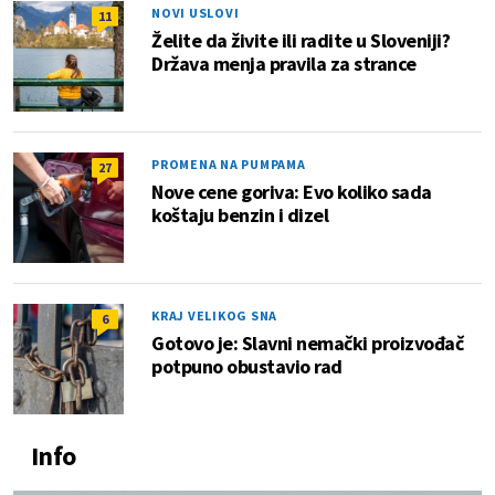
NOVI USLOVI
11
Želite da živite ili radite u Sloveniji?
Država menja pravila za strance
PROMENA NA PUMPAMA
27
Nove cene goriva: Evo koliko sada
koštaju benzin i dizel
KRAJ VELIKOG SNA
6
Gotovo je: Slavni nemački proizvođač
potpuno obustavio rad
Info