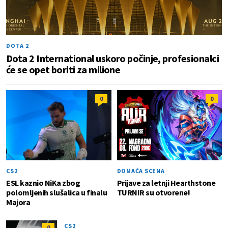
DOTA 2
Dota 2 International uskoro počinje, profesionalci
će se opet boriti za milione
0
0
CS2
DOMAĆA SCENA
ESL kaznio NiKa zbog
Prijave za letnji Hearthstone
polomljenih slušalica u finalu
TURNIR su otvorene!
Majora
CS2
0