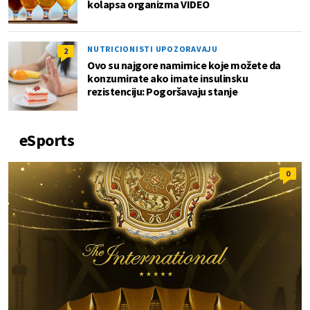
kolapsa organizma VIDEO
NUTRICIONISTI UPOZORAVAJU
2
Ovo su najgore namirnice koje možete da
konzumirate ako imate insulinsku
rezistenciju: Pogoršavaju stanje
eSports
0