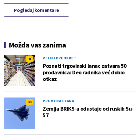
Pogledaj komentare
Možda vas zanima
VELIKI PREOKRET
0
Poznati trgovinski lanac zatvara 50
prodavnica: Deo radnika već dobio
otkaz
PROMENA PLANA
33
Zemlja BRIKS-a odustaje od ruskih Su-
57