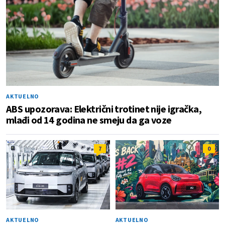
AKTUELNO
ABS upozorava: Električni trotinet nije igračka,
mlađi od 14 godina ne smeju da ga voze
7
0
AKTUELNO
AKTUELNO