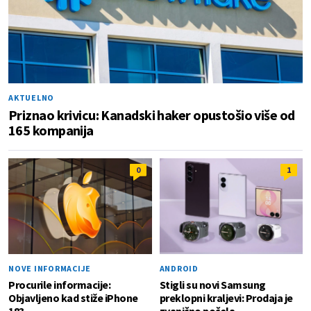
AKTUELNO
Priznao krivicu: Kanadski haker opustošio više od
165 kompanija
0
1
NOVE INFORMACIJE
ANDROID
Procurile informacije:
Stigli su novi Samsung
Objavljeno kad stiže iPhone
preklopni kraljevi: Prodaja je
18?
zvanično počela