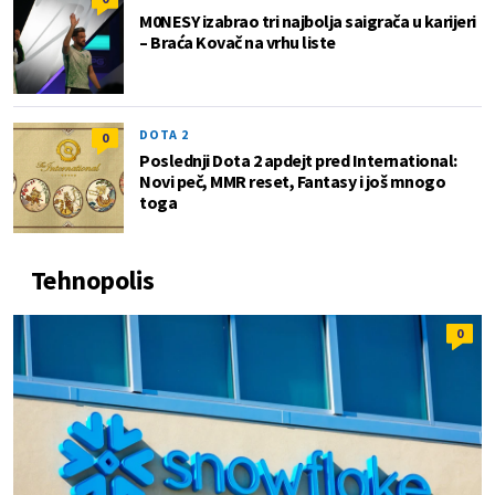
M0NESY izabrao tri najbolja saigrača u karijeri
– Braća Kovač na vrhu liste
DOTA 2
0
Poslednji Dota 2 apdejt pred International:
Novi peč, MMR reset, Fantasy i još mnogo
toga
Tehnopolis
0