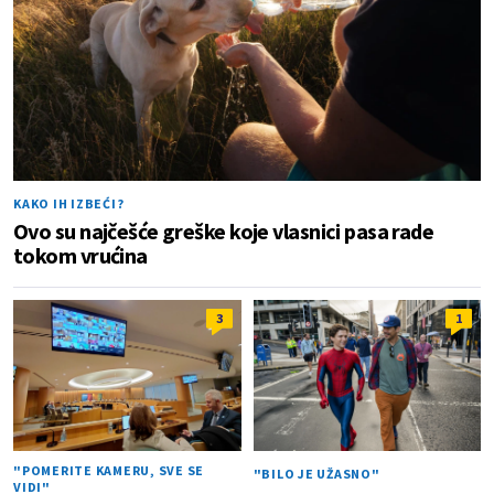
KAKO IH IZBEĆI?
Ovo su najčešće greške koje vlasnici pasa rade
tokom vrućina
3
1
"POMERITE KAMERU, SVE SE
"BILO JE UŽASNO"
VIDI"