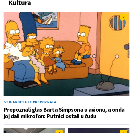
Kultura
2
STJUARDESA JE PREPOZNALA
Prepoznali glas Barta Simpsona u avionu, a onda
joj dali mikrofon: Putnici ostali u čudu
2
5