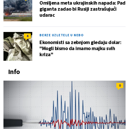
Omiljena meta ukrajinskih napada: Pad
giganta zadao bi Rusiji zastrašujući
udarac
BERZE UZLETELE U NEBO
4
Ekonomisti sa zebnjom gledaju dolar:
"Mogli bismo da imamo majku svih
kriza"
Info
0