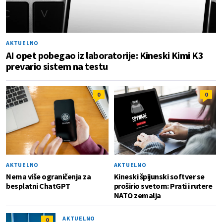
AKTUELNO
AI opet pobegao iz laboratorije: Kineski Kimi K3
prevario sistem na testu
0
0
AKTUELNO
AKTUELNO
Nema više ograničenja za
Kineski špijunski softver se
besplatni ChatGPT
proširio svetom: Prati i rutere
NATO zemalja
AKTUELNO
0