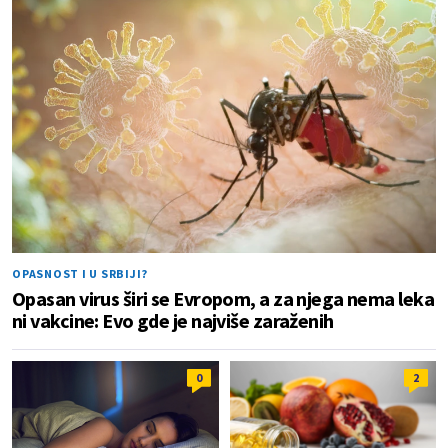
OPASNOST I U SRBIJI?
Opasan virus širi se Evropom, a za njega nema leka
ni vakcine: Evo gde je najviše zaraženih
0
2