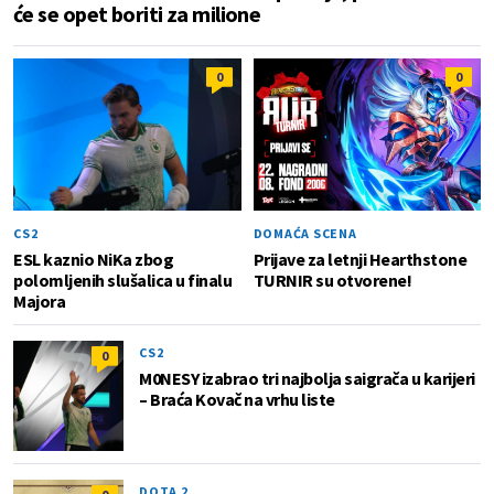
će se opet boriti za milione
0
0
CS2
DOMAĆA SCENA
ESL kaznio NiKa zbog
Prijave za letnji Hearthstone
polomljenih slušalica u finalu
TURNIR su otvorene!
Majora
CS2
0
M0NESY izabrao tri najbolja saigrača u karijeri
– Braća Kovač na vrhu liste
DOTA 2