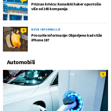
Priznao krivicu: Kanadski haker opustošio
više od 165 kompanija
NOVE INFORMACIJE
0
Procurile informacije: Objavljeno kad stiže
iPhone 18?
Automobili
0