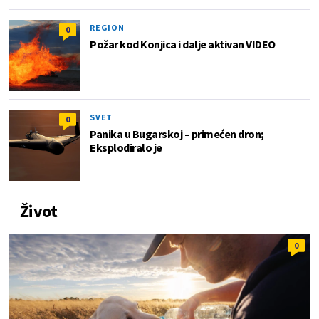
REGION
0
Požar kod Konjica i dalje aktivan VIDEO
SVET
0
Panika u Bugarskoj – primećen dron;
Eksplodiralo je
Život
0