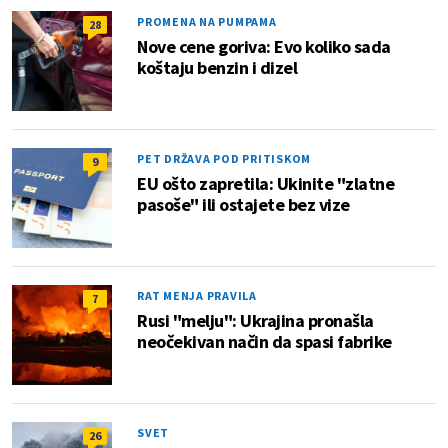
PROMENA NA PUMPAMA
28
Nove cene goriva: Evo koliko sada
koštaju benzin i dizel
PET DRŽAVA POD PRITISKOM
9
EU ošto zapretila: Ukinite "zlatne
pasoše" ili ostajete bez vize
RAT MENJA PRAVILA
7
Rusi "melju": Ukrajina pronašla
neočekivan način da spasi fabrike
SVET
26