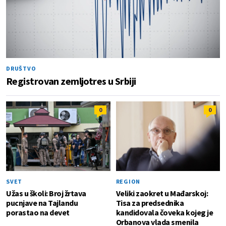
DRUŠTVO
Registrovan zemljotres u Srbiji
0
0
SVET
REGION
Užas u školi: Broj žrtava
Veliki zaokret u Mađarskoj:
pucnjave na Tajlandu
Tisa za predsednika
porastao na devet
kandidovala čoveka kojeg je
Orbanova vlada smenila