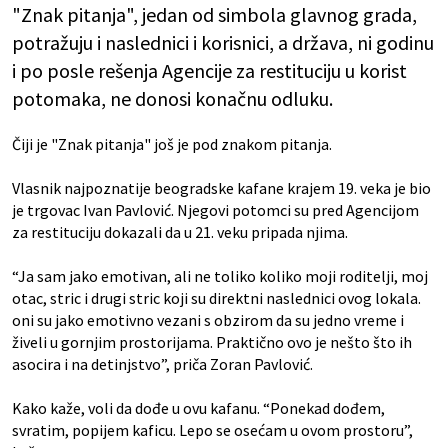
"Znak pitanja", jedan od simbola glavnog grada,
potražuju i naslednici i korisnici, a država, ni godinu
i po posle rešenja Agencije za restituciju u korist
potomaka, ne donosi konačnu odluku.
Čiji je "Znak pitanja" još je pod znakom pitanja.
Vlasnik najpoznatije beogradske kafane krajem 19. veka je bio
je trgovac Ivan Pavlović. Njegovi potomci su pred Agencijom
za restituciju dokazali da u 21. veku pripada njima.
“Ja sam jako emotivan, ali ne toliko koliko moji roditelji, moj
otac, stric i drugi stric koji su direktni naslednici ovog lokala.
oni su jako emotivno vezani s obzirom da su jedno vreme i
živeli u gornjim prostorijama. Praktično ovo je nešto što ih
asocira i na detinjstvo”, priča Zoran Pavlović.
Kako kaže, voli da dođe u ovu kafanu. “Ponekad dođem,
svratim, popijem kaficu. Lepo se osećam u ovom prostoru”,