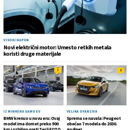
VISOKI NAPON
Novi električni motor: Umesto retkih metala
koristi druge materijale
7
3
IZ MINHENA SAMO EV
VELIKA OFANZIVA
BMW krenuo u novu eru: Ovaj
Sprema se navala: Peugeot
model ima domet preko 900
obećao 7 modela do 2030.
km i ozbiljno preti Tesli FOTO
godine!