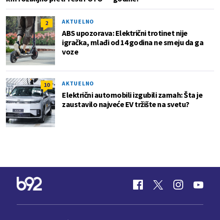
AKTUELNO
2
ABS upozorava: Električni trotinet nije
igračka, mlađi od 14 godina ne smeju da ga
voze
AKTUELNO
10
Električni automobili izgubili zamah: Šta je
zaustavilo najveće EV tržište na svetu?