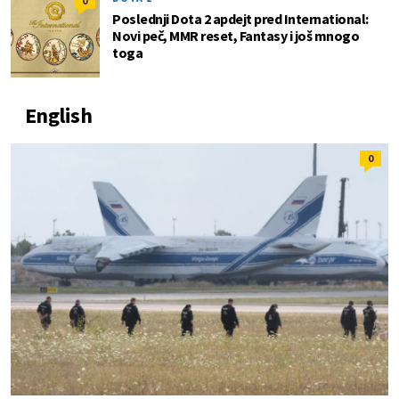
0
Poslednji Dota 2 apdejt pred International:
Novi peč, MMR reset, Fantasy i još mnogo
toga
English
0