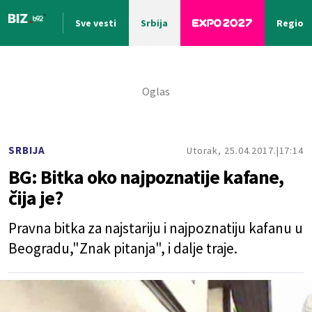
Sve vesti
Srbija
Region
Nova vest
SRBIJA
Utorak, 25.04.2017.
17:14
BG: Bitka oko najpoznatije kafane,
čija je?
Pravna bitka za najstariju i najpoznatiju kafanu u
Beogradu,"Znak pitanja", i dalje traje.