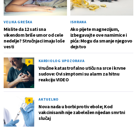
VELIKA GREŠKA
ISHRANA
Mislite da 12 sati sna
Ako pijete magnezijum,
vikendom briše umor od cele
izbegavajte ove namirnice i
nedelje? Stručnjaci imaju loše
pića: Mogu da smanje njegovo
vesti
dejstvo
KARDIOLOG UPOZORAVA
0
Vrućine katastrofalno utiču na srce i krvne
sudove: Ovi simptomi su alarm za hitnu
reakciju VIDEO
AKTUELNO
0
Nova nada u borbi protiv ebole; Kod
vakcinisanih nije zabeležen nijedan smrtni
slučaj