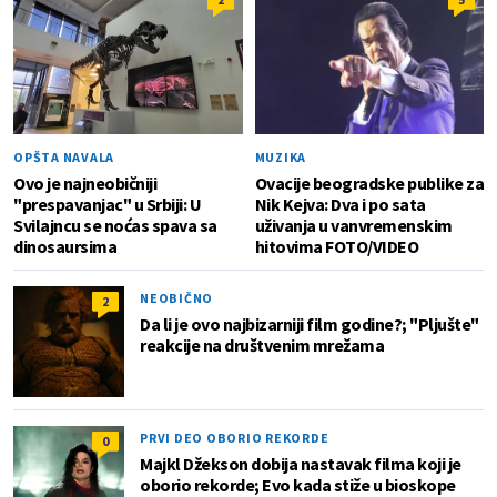
OPŠTA NAVALA
MUZIKA
Ovo je najneobičniji
Ovacije beogradske publike za
"prespavanjac" u Srbiji: U
Nik Kejva: Dva i po sata
Svilajncu se noćas spava sa
uživanja u vanvremenskim
dinosaursima
hitovima FOTO/VIDEO
NEOBIČNO
2
Da li je ovo najbizarniji film godine?; "Pljušte"
reakcije na društvenim mrežama
PRVI DEO OBORIO REKORDE
0
Majkl Džekson dobija nastavak filma koji je
oborio rekorde; Evo kada stiže u bioskope