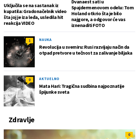
Dvanaest sati u
Uključila se na sastanak iz
Spajdermenovom odelu: Tom
kupatila: Gradonačelnik video
Holand otkrio šta je bilo
šta joj je iza leđa, usledila hit
najgore, a odgovor će vas
reakcija VIDEO
iznenaditi FOTO
NAUKA
1
Revolucija u svemiru: Rusi razvijaju način da
otpad pretvore u tečnost za zalivanje biljaka
AKTUELNO
0
Mata Hari: Tragična sudbina najpoznatije
špijunke sveta
Zdravlje
0