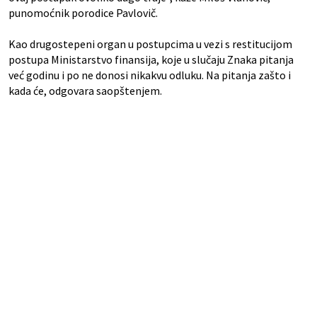
punomoćnik porodice Pavlovič.
Kao drugostepeni organ u postupcima u vezi s restitucijom
postupa Ministarstvo finansija, koje u slučaju Znaka pitanja
već godinu i po ne donosi nikakvu odluku. Na pitanja zašto i
kada će, odgovara saopštenjem.