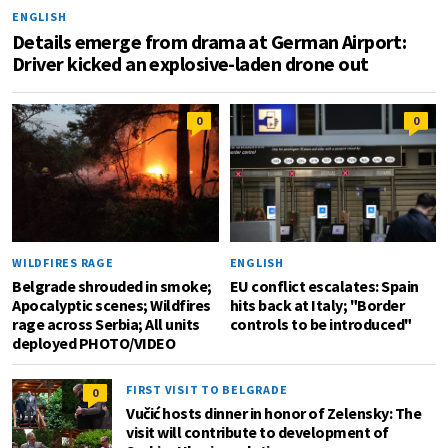
ENGLISH
Details emerge from drama at German Airport:
Driver kicked an explosive-laden drone out
0
0
WILDFIRES RAGE
ENGLISH
Belgrade shrouded in smoke;
EU conflict escalates: Spain
Apocalyptic scenes; Wildfires
hits back at Italy; "Border
rage across Serbia; All units
controls to be introduced"
deployed PHOTO/VIDEO
FIRST VISIT TO BELGRADE
0
Vučić hosts dinner in honor of Zelensky: The
visit will contribute to development of