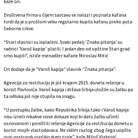
kaže on.
Društvena firma u čijem sastavu se nalazi i poznata kafana
tvrdi da je u prošlom veku regularno kupila kafanu preko puta
Saborne crkve.
“Stari vlasnici su isplaćeni. Svaki pedalj 'Znaka pitanja' su
radnici 'Varoš kapije' platili. I jedan deo od opštine Stari grad
smo kupili”, ističe menadžer kafane Miroslav Mitić.
On dodaje da je "Varoš kapija" vlasnik "Znaka pitanja".
Agencija za restituciju je još krajem 2015. donela rešenje u
korist Pavlovića. Varoš kapija i država Srbija uložile su žalbu pa
ta odluka još nije stupila na snagu.
“U postupku žalbe, kako Republika Srbija tako i Varoš kapija
nisu izneli nikakve nove dokaze koji bi datu žalbu učinili
osnovanom i poništili rešenje Agencije za restituciju donetu u
korist mojih vlastodavaca. Ne vidim razlog zbog čega uopšte
ovaj postupak ovoliko dugo traje”, kaže Miloš Vlahović,