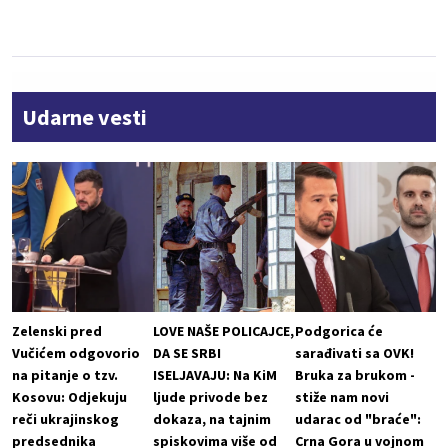
Udarne vesti
Zelenski pred
LOVE NAŠE POLICAJCE,
Podgorica će
Vučićem odgovorio
DA SE SRBI
sarađivati sa OVK!
na pitanje o tzv.
ISELJAVAJU: Na KiM
Bruka za brukom -
Kosovu: Odjekuju
ljude privode bez
stiže nam novi
reči ukrajinskog
dokaza, na tajnim
udarac od "braće":
predsednika
spiskovima više od
Crna Gora u vojnom