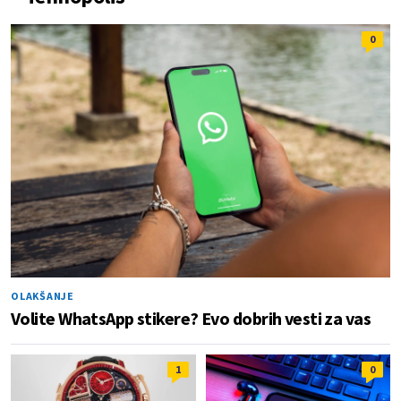
0
OLAKŠANJE
Volite WhatsApp stikere? Evo dobrih vesti za vas
1
0