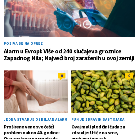
POZIVA SE NA OPREZ
Alarm u Evropi: Više od 240 slučajeva groznice
Zapadnog Nila; Najveći broj zaraženih u ovoj zemlji
0
0
JEDNA STVAR JE OZBILJAN ALARM
PUN JE ZDRAVIH SASTOJAKA
Proširene vene sve češći
Ovaj mali plod čini čuda za
problem nakon 40. godine:
zdravlje: Utiče na srce,
Ove znakove ne smete da
probavu i mozak