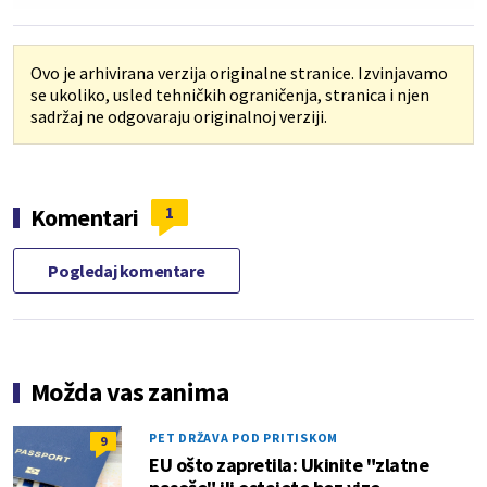
Ovo je arhivirana verzija originalne stranice. Izvinjavamo
se ukoliko, usled tehničkih ograničenja, stranica i njen
sadržaj ne odgovaraju originalnoj verziji.
1
Komentari
Pogledaj komentare
Možda vas zanima
PET DRŽAVA POD PRITISKOM
9
EU ošto zapretila: Ukinite "zlatne