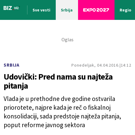
Sve vesti
Srbija
Region
Nova vest
SRBIJA
Ponedeljak, 04.04.2016.
14:12
Udovički: Pred nama su najteža
pitanja
Vlada je u prethodne dve godine ostvarila
priorotete, najpre kada je reč o fiskalnoj
konsolidaciji, sada predstoje najteža pitanja,
poput reforme javnog sektora