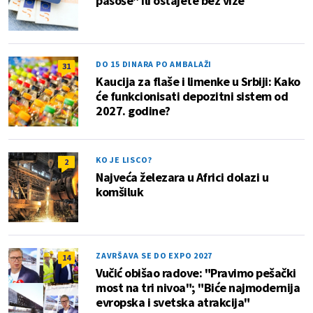
pasoše" ili ostajete bez vize
DO 15 DINARA PO AMBALAŽI
31
Kaucija za flaše i limenke u Srbiji: Kako
će funkcionisati depozitni sistem od
2027. godine?
KO JE LISCO?
2
Najveća železara u Africi dolazi u
komšiluk
ZAVRŠAVA SE DO EXPO 2027
14
Vučić obišao radove: "Pravimo pešački
most na tri nivoa"; "Biće najmodernija
evropska i svetska atrakcija"