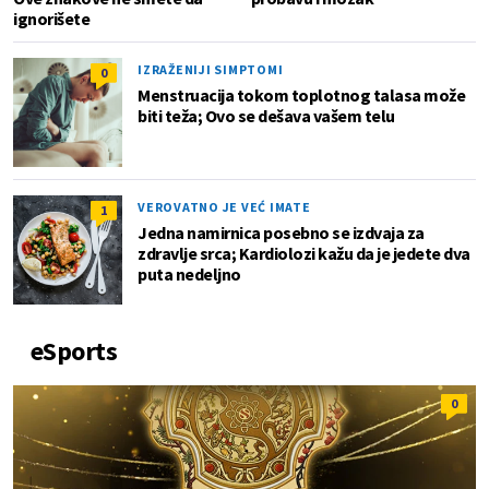
ignorišete
IZRAŽENIJI SIMPTOMI
0
Menstruacija tokom toplotnog talasa može
biti teža; Ovo se dešava vašem telu
VEROVATNO JE VEĆ IMATE
1
Jedna namirnica posebno se izdvaja za
zdravlje srca; Kardiolozi kažu da je jedete dva
puta nedeljno
eSports
0