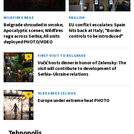
WILDFIRES RAGE
ENGLISH
Belgrade shrouded in smoke;
EU conflict escalates: Spain
Apocalyptic scenes; Wildfires
hits back at Italy; "Border
rage across Serbia; All units
controls to be introduced"
deployed PHOTO/VIDEO
FIRST VISIT TO BELGRADE
0
Vučić hosts dinner in honor of Zelensky: The
visit will contribute to development of
Serbia–Ukraine relations
42 DEGREES CELSIUS
0
Europe under extreme heat PHOTO
Tehnopolis