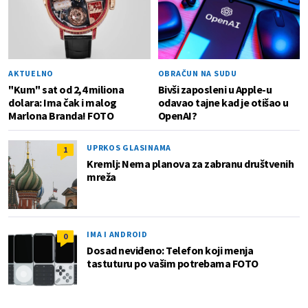
AKTUELNO
OBRAČUN NA SUDU
"Kum" sat od 2,4 miliona
Bivši zaposleni u Apple-u
dolara: Ima čak i malog
odavao tajne kad je otišao u
Marlona Branda! FOTO
OpenAI?
UPRKOS GLASINAMA
1
Kremlj: Nema planova za zabranu društvenih
mreža
IMA I ANDROID
0
Dosad neviđeno: Telefon koji menja
tastuturu po vašim potrebama FOTO