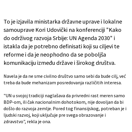
To je izjavila ministarka državne uprave i lokalne
samouprave Kori Udovički na konferenciji "Kako
do održivog razvoja Srbije: UN Agenda 2030" i
istakla da je potrebno definisati koji su ciljevi te
reforme i da je neophodno da se poboljša
komunikaciju između države i širokog društva.
Navela je da ne sme civilno društvo samo sebi da bude cilj, već
treba da bude mehanizam posredovanja različitih interesa.
"UN u svojoj tradiciji naglašava da privredni rast meren samo
BDP-om, ili čak nacionalnim dohotokom, nije dovoljan da bi
došlo do razvoja zemlje. Pored tog finansijskog, potreban je i
ljudski razvoj, koji uključuje pre svega obrazovanje i
zdravstvo", rekla je ona.