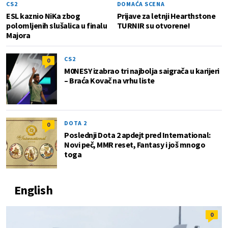
CS2
DOMAĆA SCENA
ESL kaznio NiKa zbog
Prijave za letnji Hearthstone
polomljenih slušalica u finalu
TURNIR su otvorene!
Majora
CS2
0
M0NESY izabrao tri najbolja saigrača u karijeri
– Braća Kovač na vrhu liste
DOTA 2
0
Poslednji Dota 2 apdejt pred International:
Novi peč, MMR reset, Fantasy i još mnogo
toga
English
0