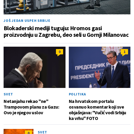
JOŠ JEDAN USPEH SRBIJE
Blokaderski mediji tuguju: Hromos gasi
proizvodnju u Zagrebu, deo seli u Gornji Milanovac
0
1
SVET
POLITIKA
Netanjahu rekao "ne"
Na hrvatskom portalu
Trampovom planu za Gazu:
osvanuo komentar koji sve
Ovo je njegov uslov
objašnjava: "Vučić vodi Srbiju
ka vrhu" FOTO
SVET
0