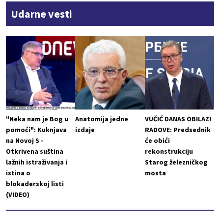
Udarne vesti
"Neka nam je Bog u
Anatomija jedne
VUČIĆ DANAS OBILAZI
pomoći": Kuknjava
izdaje
RADOVE: Predsednik
na Novoj S -
će obići
Otkrivena suština
rekonstrukciju
lažnih istraživanja i
Starog železničkog
istina o
mosta
blokaderskoj listi
(VIDEO)