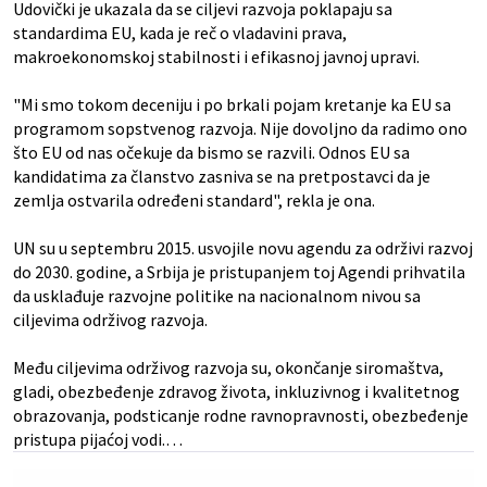
Udovički je ukazala da se ciljevi razvoja poklapaju sa
standardima EU, kada je reč o vladavini prava,
makroekonomskoj stabilnosti i efikasnoj javnoj upravi.
"Mi smo tokom deceniju i po brkali pojam kretanje ka EU sa
programom sopstvenog razvoja. Nije dovoljno da radimo ono
što EU od nas očekuje da bismo se razvili. Odnos EU sa
kandidatima za članstvo zasniva se na pretpostavci da je
zemlja ostvarila određeni standard", rekla je ona.
UN su u septembru 2015. usvojile novu agendu za održivi razvoj
do 2030. godine, a Srbija je pristupanjem toj Agendi prihvatila
da usklađuje razvojne politike na nacionalnom nivou sa
ciljevima održivog razvoja.
Među ciljevima održivog razvoja su, okončanje siromaštva,
gladi, obezbeđenje zdravog života, inkluzivnog i kvalitetnog
obrazovanja, podsticanje rodne ravnopravnosti, obezbeđenje
pristupa pijaćoj vodi.…