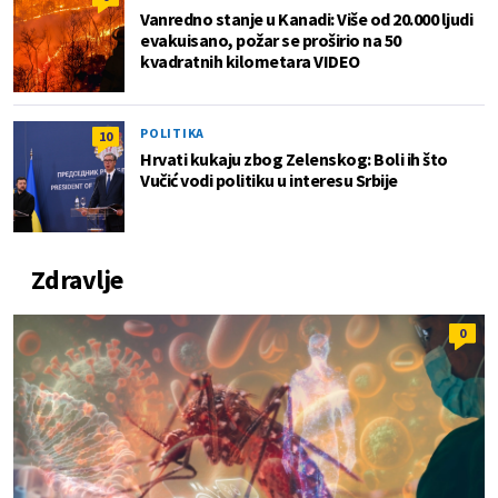
Vanredno stanje u Kanadi: Više od 20.000 ljudi
evakuisano, požar se proširio na 50
kvadratnih kilometara VIDEO
POLITIKA
10
Hrvati kukaju zbog Zelenskog: Boli ih što
Vučić vodi politiku u interesu Srbije
Zdravlje
0