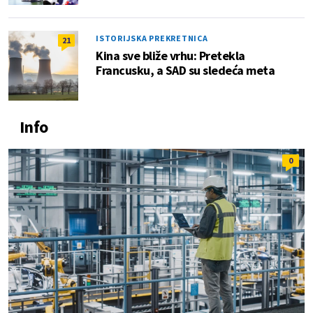
ISTORIJSKA PREKRETNICA
21
Kina sve bliže vrhu: Pretekla
Francusku, a SAD su sledeća meta
Info
0