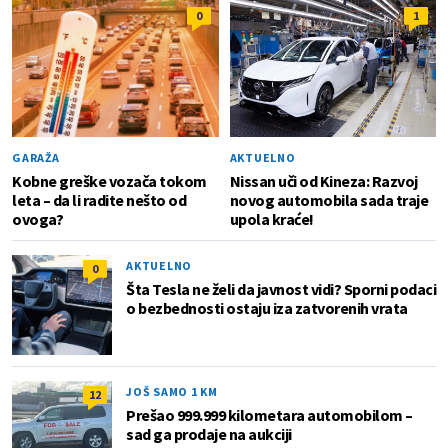
0
1
GARAŽA
AKTUELNO
Kobne greške vozača tokom
Nissan uči od Kineza: Razvoj
leta – da li radite nešto od
novog automobila sada traje
ovoga?
upola kraće!
AKTUELNO
0
Šta Tesla ne želi da javnost vidi? Sporni podaci
o bezbednosti ostaju iza zatvorenih vrata
JOŠ SAMO 1 KM
12
Prešao 999.999 kilometara automobilom –
sad ga prodaje na aukciji