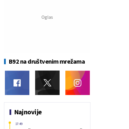
B92 na društvenim mrežama
Najnovije
17:49