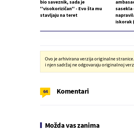
bio saveznik, sada je
ambasad
''visokorizičan'' - Evo šta mu
sasekla o
stavljaju na teret
napravil
iskorak
Ovo je arhivirana verzija originalne stranice
i njen sadržaj ne odgovaraju originalnoj verzi
Komentari
64
Možda vas zanima