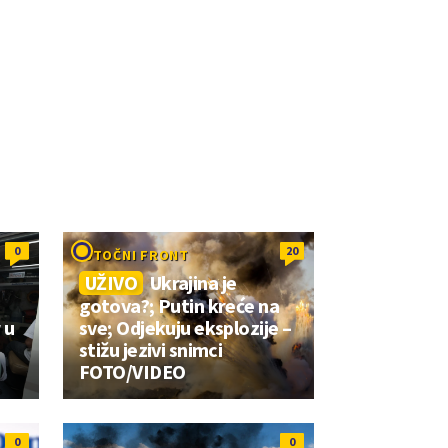
0
20
ISTOČNI FRONT
UŽIVO
Ukrajina je
gotova?; Putin kreće na
 u
sve; Odjekuju eksplozije –
stižu jezivi snimci
FOTO/VIDEO
0
0