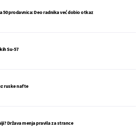
a 50 prodavnica: Deo radnika već dobio otkaz
kih Su-57
oz ruske nafte
eniji? Država menja pravila za strance