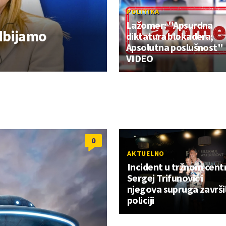
POLITIKA
Lažomer: "Apsurdna
dbijamo
diktatura blokadera;
Apsolutna poslušnost"
VIDEO
0
AKTUELNO
Incident u tržnom cent
Sergej Trifunović i
njegova supruga završil
policiji