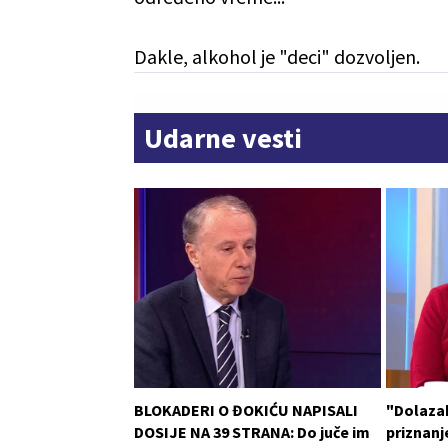
Dakle, alkohol je "deci" dozvoljen.
Udarne vesti
BLOKADERI O ĐOKIĆU NAPISALI
"Dolaza
DOSIJE NA 39 STRANA: Do juče im
priznanje