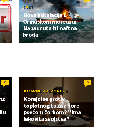
SVET
Nova eskalacija u
Ormuskom moreuzu:
Napadnuta tri naftna
broda
0
0
BIZARNE PREPORUKE
ru:
Korejci se protiv
toplotnog talasa bore
i u
psećom čorbom? "Ima
lekovita svojstva"