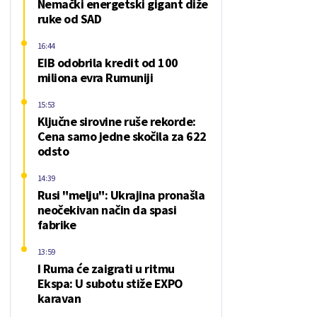
Nemački energetski gigant diže
ruke od SAD
16:44
EIB odobrila kredit od 100
miliona evra Rumuniji
15:53
Ključne sirovine ruše rekorde:
Cena samo jedne skočila za 622
odsto
14:39
Rusi "melju": Ukrajina pronašla
neočekivan način da spasi
fabrike
13:59
I Ruma će zaigrati u ritmu
Ekspa: U subotu stiže EXPO
karavan