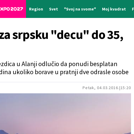
Region
Svet
"Svoj na svome"
Moj kvadrat
za srpsku "decu" do 35,
ezdica u Alanji odlučio da ponudi besplatan
dina ukoliko borave u pratnji dve odrasle osobe
Petak, 04.03.2016.
15:20