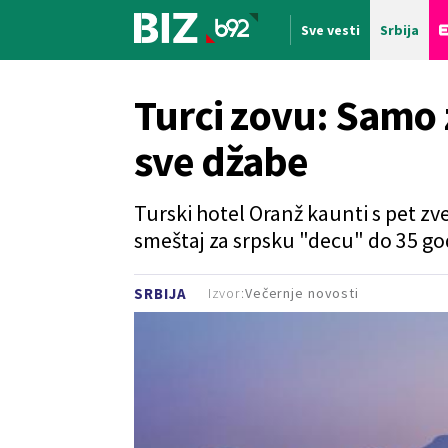
Sve vesti
Srbija
Nova vest
Turci zovu: Samo 
sve džabe
Turski hotel Oranž kaunti s pet zv
smeštaj za srpsku "decu" do 35 go
Izvor:
Večernje novosti
SRBIJA