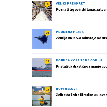
VELIKI PREOKRET
0
Poznati trgovinski lanac zatvar
PROMENA PLANA
33
Zemlja BRIKS-a odustaje od rus
PONUDA KOJA SE NE ODBIJA
12
Pristali da drastično smanje uv
NOVI USLOVI
11
Želite da živite ili radite u Slov