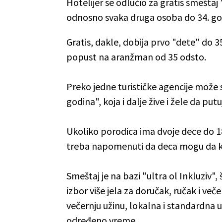
Hotelijer se odlučio za gratis smeštaj "
odnosno svaka druga osoba do 34. godi
Gratis, dakle, dobija prvo "dete" do 3
popust na aranžman od 35 odsto.
Preko jedne turističke agencije može 
godina", koja i dalje žive i žele da put
Ukoliko porodica ima dvoje dece do 1
treba napomenuti da deca mogu da kori
Smeštaj je na bazi "ultra ol Inkluziv
izbor više jela za doručak, ručak i ve
večernju užinu, lokalna i standardna 
određeno vreme...