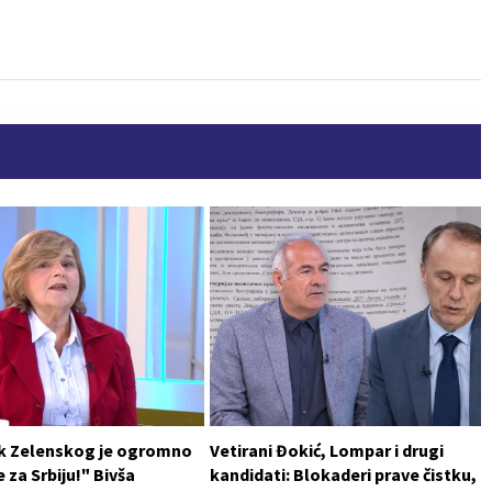
k Zelenskog je ogromno
Vetirani Đokić, Lompar i drugi
 za Srbiju!" Bivša
kandidati: Blokaderi prave čistku,