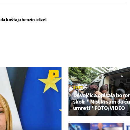
a koštaju benzin i dizel
0
SVET
Devojčica opisala horor
školi: "Mislila sam da ću
umreti" FOTO/VIDEO