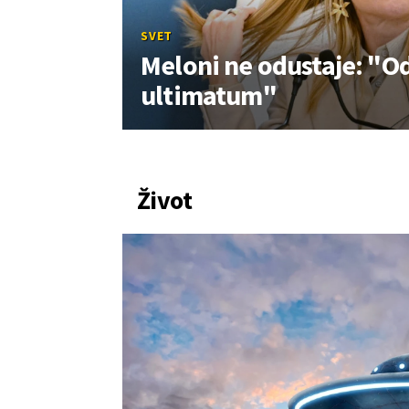
SVET
Meloni ne odustaje: "O
ultimatum"
Život