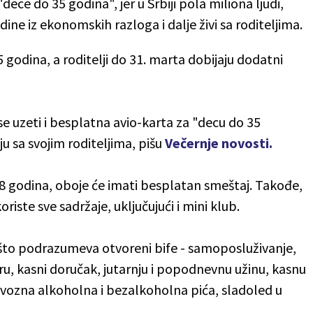
dece do 35 godina", jer u Srbiji pola miliona ljudi,
ne iz ekonomskih razloga i dalje živi sa roditeljima.
5 godina, a roditelji do 31. marta dobijaju dodatni
se uzeti i besplatna avio-karta za "decu do 35
uju sa svojim roditeljima, pišu
Večernje novosti.
8 godina, oboje će imati besplatan smeštaj. Takođe,
ste sve sadržaje, uključujući i mini klub.
", što podrazumeva otvoreni bife - samoposluživanje,
čeru, kasni doručak, jutarnju i popodnevnu užinu, kasnu
uvozna alkoholna i bezalkoholna pića, sladoled u