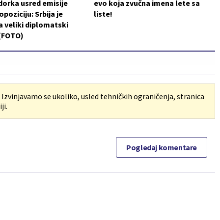
orka usred emisije
evo koja zvučna imena lete sa
poziciju: Srbija je
liste!
a veliki diplomatski
 (FOTO)
. Izvinjavamo se ukoliko, usled tehničkih ograničenja, stranica
ji.
Pogledaj komentare