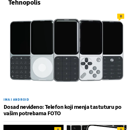
Tehnopolis
0
IMA I ANDROID
Dosad neviđeno: Telefon koji menja tastuturu po
vašim potrebama FOTO
0
0