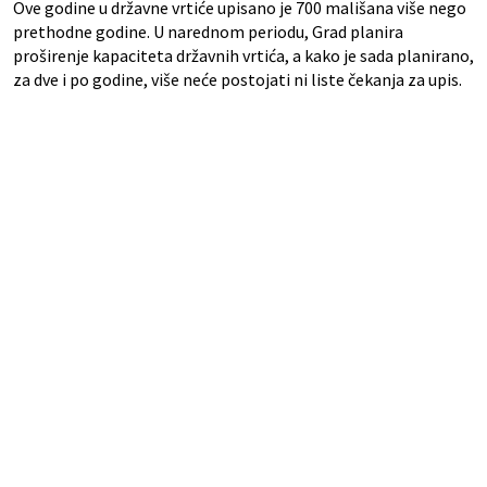
Ove godine u državne vrtiće upisano je 700 mališana više nego
prethodne godine. U narednom periodu, Grad planira
proširenje kapaciteta državnih vrtića, a kako je sada planirano,
za dve i po godine, više neće postojati ni liste čekanja za upis.