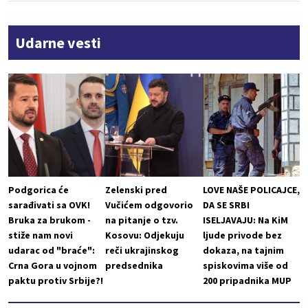
Udarne vesti
Podgorica će
Zelenski pred
LOVE NAŠE POLICAJCE,
sarađivati sa OVK!
Vučićem odgovorio
DA SE SRBI
Bruka za brukom -
na pitanje o tzv.
ISELJAVAJU: Na KiM
stiže nam novi
Kosovu: Odjekuju
ljude privode bez
udarac od "braće":
reči ukrajinskog
dokaza, na tajnim
Crna Gora u vojnom
predsednika
spiskovima više od
paktu protiv Srbije?!
200 pripadnika MUP