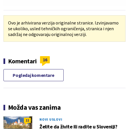
Ovo je arhivirana verzija originalne stranice. Izvinjavamo
se ukoliko, usled tehničkih ograničenja, stranica i njen
sadržaj ne odgovaraju originalnoj verziji.
16
Komentari
Pogledaj komentare
Možda vas zanima
NOVI USLOVI
11
Želite da živite ili radite u Sloveniji?