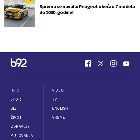
Sprema se navala: Peugeot obećao 7 modela
do 2030. godine!
INFO
VIDEO
SPORT
TV
BIZ
ENGLISH
ŽIVOT
VREME
ZDRAVLJE
PUTOVANJA