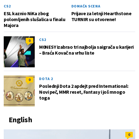
CS2
DOMAĆA SCENA
ESL kaznio NiKa zbog
Prijave za letnji Hearthstone
polomljenih slušalica u finalu
TURNIR su otvorene!
Majora
CS2
0
M0NESY izabrao tri najbolja saigrača u karijeri
– Braća Kovač na vrhu liste
DOTA 2
0
Poslednji Dota 2 apdejt pred International:
Novi peč, MMR reset, Fantasy i još mnogo
toga
English
0