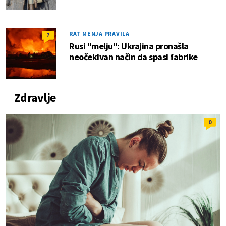
RAT MENJA PRAVILA
7
Rusi "melju": Ukrajina pronašla
neočekivan način da spasi fabrike
Zdravlje
0