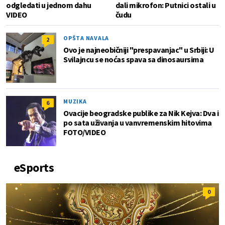
odgledati u jednom dahu
dali mikrofon: Putnici ostali u
VIDEO
čudu
OPŠTA NAVALA
2
Ovo je najneobičniji "prespavanjac" u Srbiji: U
Svilajncu se noćas spava sa dinosaursima
MUZIKA
6
Ovacije beogradske publike za Nik Kejva: Dva i
po sata uživanja u vanvremenskim hitovima
FOTO/VIDEO
eSports
0