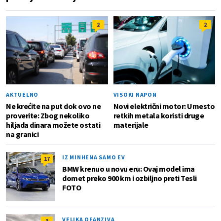
2
2
AKTUELNO
VISOKI NAPON
Ne krećite na put dok ovo ne
Novi električni motor: Umesto
proverite: Zbog nekoliko
retkih metala koristi druge
hiljada dinara možete ostati
materijale
na granici
IZ MINHENA SAMO EV
17
BMW krenuo u novu eru: Ovaj model ima
domet preko 900 km i ozbiljno preti Tesli
FOTO
VELIKA OFANZIVA
3