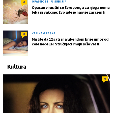
OPASNOST I U SRBIJI?
0
Opasan virus širi se Evropom, a za njega nema
leka ni vakcine: Evo gde je najviše zaraženih
VELIKA GREŠKA
0
Mislite da 12 sati sna vikendom briše umor od
cele nedelje? Stručnjaci imaju loše vesti
Kultura
0