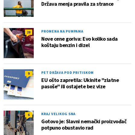
Država menja pravila za strance
PROMENA NA PUMPAMA
28
Nove cene goriva: Evo koliko sada
koštaju benzin i dizel
PET DRŽAVA POD PRITISKOM
9
EU ošto zapretila: Ukinite "zlatne
pasoše" ili ostajete bez vize
KRAJ VELIKOG SNA
6
Gotovo je: Slavni nemački proizvođač
potpuno obustavio rad