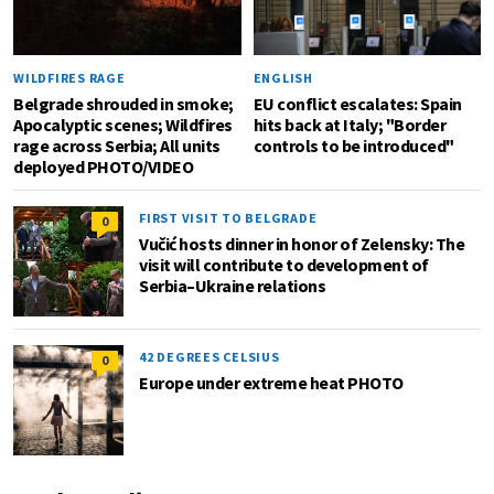
WILDFIRES RAGE
ENGLISH
Belgrade shrouded in smoke;
EU conflict escalates: Spain
Apocalyptic scenes; Wildfires
hits back at Italy; "Border
rage across Serbia; All units
controls to be introduced"
deployed PHOTO/VIDEO
FIRST VISIT TO BELGRADE
0
Vučić hosts dinner in honor of Zelensky: The
visit will contribute to development of
Serbia–Ukraine relations
42 DEGREES CELSIUS
0
Europe under extreme heat PHOTO