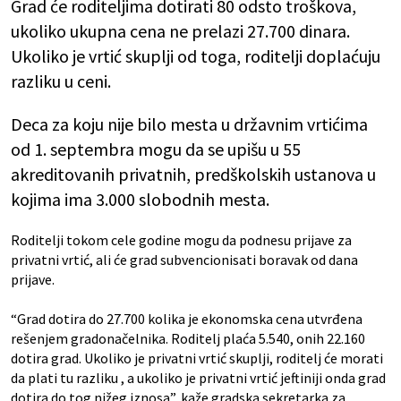
Grad će roditeljima dotirati 80 odsto troškova,
ukoliko ukupna cena ne prelazi 27.700 dinara.
Ukoliko je vrtić skuplji od toga, roditelji doplaćuju
razliku u ceni.
Deca za koju nije bilo mesta u državnim vrtićima
od 1. septembra mogu da se upišu u 55
akreditovanih privatnih, predškolskih ustanova u
kojima ima 3.000 slobodnih mesta.
Roditelji tokom cele godine mogu da podnesu prijave za
privatni vrtić, ali će grad subvencionisati boravak od dana
prijave.
“Grad dotira do 27.700 kolika je ekonomska cena utvrđena
rešenjem gradonačelnika. Roditelj plaća 5.540, onih 22.160
dotira grad. Ukoliko je privatni vrtić skuplji, roditelj će morati
da plati tu razliku , a ukoliko je privatni vrtić jeftiniji onda grad
dotira do tog nižeg iznosa”, kaže gradska sekretarka za