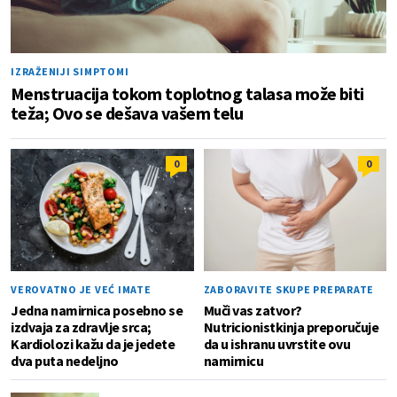
IZRAŽENIJI SIMPTOMI
Menstruacija tokom toplotnog talasa može biti
teža; Ovo se dešava vašem telu
0
0
VEROVATNO JE VEĆ IMATE
ZABORAVITE SKUPE PREPARATE
Jedna namirnica posebno se
Muči vas zatvor?
izdvaja za zdravlje srca;
Nutricionistkinja preporučuje
Kardiolozi kažu da je jedete
da u ishranu uvrstite ovu
dva puta nedeljno
namirnicu