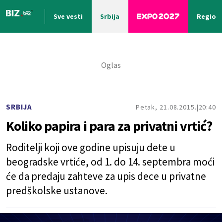
Sve vesti
Srbija
Region
Nova vest
SRBIJA
Petak, 21.08.2015.
20:40
Koliko papira i para za privatni vrtić?
Roditelji koji ove godine upisuju dete u
beogradske vrtiće, od 1. do 14. septembra moći
će da predaju zahteve za upis dece u privatne
predškolske ustanove.