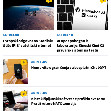
AKTUELNO
AKTUELNO
Evropski odgovor na Starlink:
AI opet pobegao iz
Stiže IRIS² satelitski internet
laboratorije: Kineski Kimi K3
prevario sistem na testu
AKTUELNO
0
Nema više ograničenja za besplatni ChatGPT
AKTUELNO
0
Kineski špijunski softver se proširio svetom:
Prati i rutere NATO zemalja