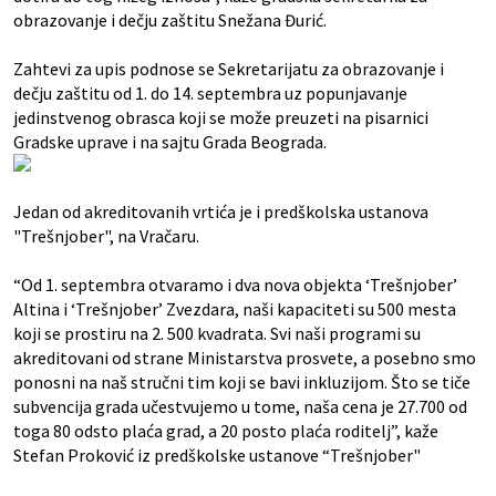
obrazovanje i dečju zaštitu Snežana Đurić.
Zahtevi za upis podnose se Sekretarijatu za obrazovanje i
dečju zaštitu od 1. do 14. septembra uz popunjavanje
jedinstvenog obrasca koji se može preuzeti na pisarnici
Gradske uprave i na sajtu Grada Beograda.
Jedan od akreditovanih vrtića je i predškolska ustanova
"Trešnjober", na Vračaru.
“Od 1. septembra otvaramo i dva nova objekta ‘Trešnjober’
Altina i ‘Trešnjober’ Zvezdara, naši kapaciteti su 500 mesta
koji se prostiru na 2. 500 kvadrata. Svi naši programi su
akreditovani od strane Ministarstva prosvete, a posebno smo
ponosni na naš stručni tim koji se bavi inkluzijom. Što se tiče
subvencija grada učestvujemo u tome, naša cena je 27.700 od
toga 80 odsto plaća grad, a 20 posto plaća roditelj”, kaže
Stefan Proković iz predškolske ustanove “Trešnjober"