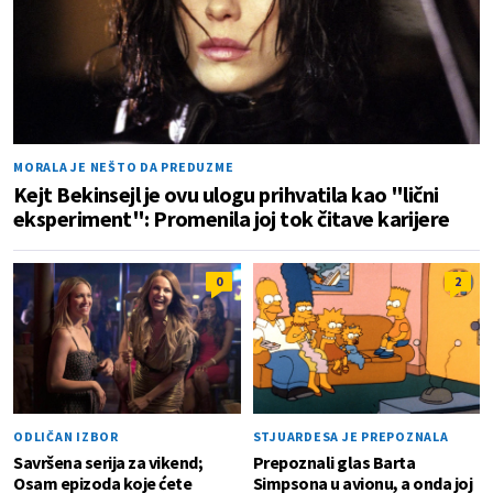
MORALA JE NEŠTO DA PREDUZME
Kejt Bekinsejl je ovu ulogu prihvatila kao "lični
eksperiment": Promenila joj tok čitave karijere
0
2
ODLIČAN IZBOR
STJUARDESA JE PREPOZNALA
Savršena serija za vikend;
Prepoznali glas Barta
Osam epizoda koje ćete
Simpsona u avionu, a onda joj