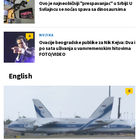
Ovo je najneobičniji "prespavanjac" u Srbiji: U
Svilajncu se noćas spava sa dinosaursima
MUZIKA
6
Ovacije beogradske publike za Nik Kejva: Dva i
po sata uživanja u vanvremenskim hitovima
FOTO/VIDEO
English
0