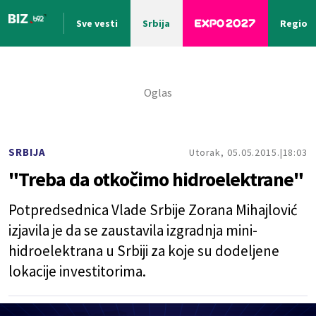
Sve vesti
Srbija
Region
Nova vest
SRBIJA
Utorak, 05.05.2015.
18:03
"Treba da otkočimo hidroelektrane"
Potpredsednica Vlade Srbije Zorana Mihajlović
izjavila je da se zaustavila izgradnja mini-
hidroelektrana u Srbiji za koje su dodeljene
lokacije investitorima.