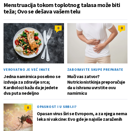
Menstruacija tokom toplotnog talasa može biti
teža; Ovo se dešava vašem telu
0
0
VEROVATNO JE VEĆ IMATE
ZABORAVITE SKUPE PREPARATE
Jedna namirnica posebno se
Muči vas zatvor?
izdvaja za zdravlje srca;
Nutricionistkinja preporučuje
Kardiolozi kažu da je jedete
da u ishranu uvrstite ovu
dva puta nedeljno
namirnicu
OPASNOST I U SRBIJI?
0
Opasan virus širi se Evropom, a za njega nema
leka ni vakcine: Evo gde je najviše zaraženih