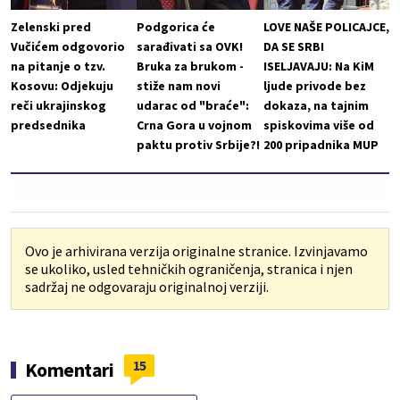
Zelenski pred
Podgorica će
LOVE NAŠE POLICAJCE,
Vučićem odgovorio
sarađivati sa OVK!
DA SE SRBI
na pitanje o tzv.
Bruka za brukom -
ISELJAVAJU: Na KiM
Kosovu: Odjekuju
stiže nam novi
ljude privode bez
reči ukrajinskog
udarac od "braće":
dokaza, na tajnim
predsednika
Crna Gora u vojnom
spiskovima više od
paktu protiv Srbije?!
200 pripadnika MUP
Ovo je arhivirana verzija originalne stranice. Izvinjavamo
se ukoliko, usled tehničkih ograničenja, stranica i njen
sadržaj ne odgovaraju originalnoj verziji.
15
Komentari