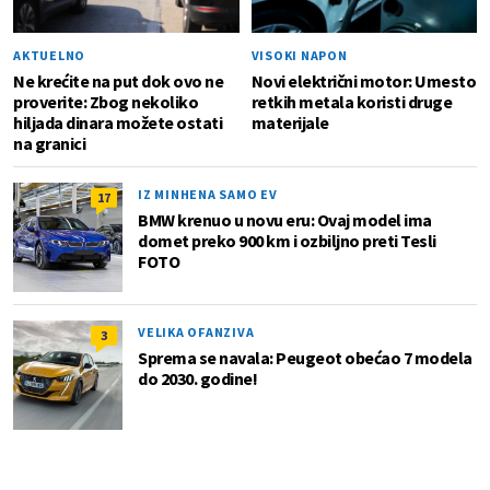
AKTUELNO
VISOKI NAPON
Ne krećite na put dok ovo ne
Novi električni motor: Umesto
proverite: Zbog nekoliko
retkih metala koristi druge
hiljada dinara možete ostati
materijale
na granici
IZ MINHENA SAMO EV
17
BMW krenuo u novu eru: Ovaj model ima
domet preko 900 km i ozbiljno preti Tesli
FOTO
VELIKA OFANZIVA
3
Sprema se navala: Peugeot obećao 7 modela
do 2030. godine!