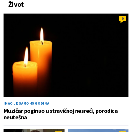
Život
0
IMAO JE SAMO 45 GODINA
Muzičar poginuo u stravičnoj nesreći, porodica
neutešna