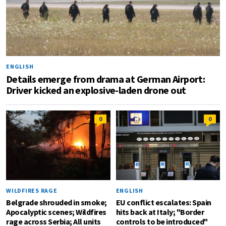
ENGLISH
Details emerge from drama at German Airport:
Driver kicked an explosive-laden drone out
0
0
WILDFIRES RAGE
ENGLISH
Belgrade shrouded in smoke;
EU conflict escalates: Spain
Apocalyptic scenes; Wildfires
hits back at Italy; "Border
rage across Serbia; All units
controls to be introduced"