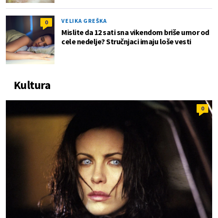
VELIKA GREŠKA
0
Mislite da 12 sati sna vikendom briše umor od
cele nedelje? Stručnjaci imaju loše vesti
Kultura
0