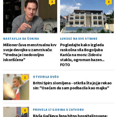
3
3
NASTAVLJA DA ŠOKIRA
LUKSUZ NA SVE STRANE
Milioner čuva menstrualnu krv
Pogledajte kako izgleda
svoje devojke u zamrzivaču:
raskošna vila Bogoljuba
"Vredna je i nedovoljno
Karića na moru: Zidovi u
iskorišćena"
staklu, ogroman bazen...
FOTO
OTVORILA DUŠU
1
Britni Spirs slomljena - otkrila šta joj je rekao
sin: "Osećam da sam podbacila kao majka"
PROVELA 17 GODINA U ZATVORU
0
Bivša Gučijeva žena hitno hospitalizovana;