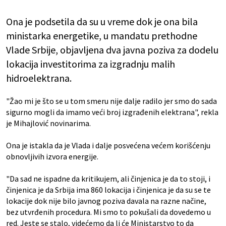
Ona je podsetila da su u vreme dok je ona bila
ministarka energetike, u mandatu prethodne
Vlade Srbije, objavljena dva javna poziva za dodelu
lokacija investitorima za izgradnju malih
hidroelektrana.
"Žao mi je što se u tom smeru nije dalje radilo jer smo do sada
sigurno mogli da imamo veći broj izgrađenih elektrana", rekla
je Mihajlović novinarima.
Ona je istakla da je Vlada i dalje posvećena većem korišćenju
obnovljivih izvora energije.
"Da sad ne ispadne da kritikujem, ali činjenica je da to stoji, i
činjenica je da Srbija ima 860 lokacija i činjenica je da su se te
lokacije dok nije bilo javnog poziva davala na razne načine,
bez utvrđenih procedura. Mi smo to pokušali da dovedemo u
red. Jeste se stalo, videćemo da li će Ministarstvo to da