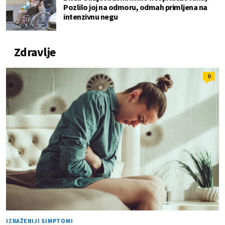
Pozlilo joj na odmoru, odmah primljena na
intenzivnu negu
Zdravlje
0
IZRAŽENIJI SIMPTOMI