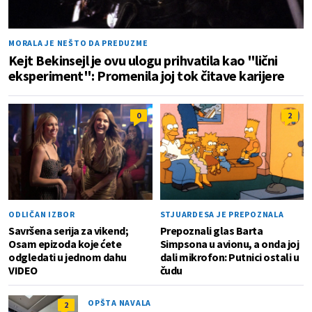
MORALA JE NEŠTO DA PREDUZME
Kejt Bekinsejl je ovu ulogu prihvatila kao "lični
eksperiment": Promenila joj tok čitave karijere
0
2
ODLIČAN IZBOR
STJUARDESA JE PREPOZNALA
Savršena serija za vikend;
Prepoznali glas Barta
Osam epizoda koje ćete
Simpsona u avionu, a onda joj
odgledati u jednom dahu
dali mikrofon: Putnici ostali u
VIDEO
čudu
OPŠTA NAVALA
2