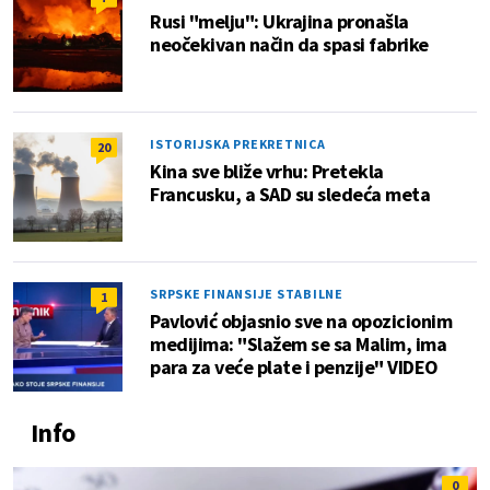
Rusi "melju": Ukrajina pronašla
neočekivan način da spasi fabrike
ISTORIJSKA PREKRETNICA
20
Kina sve bliže vrhu: Pretekla
Francusku, a SAD su sledeća meta
SRPSKE FINANSIJE STABILNE
1
Pavlović objasnio sve na opozicionim
medijima: "Slažem se sa Malim, ima
para za veće plate i penzije" VIDEO
Info
0