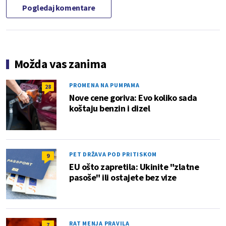
Pogledaj komentare
Možda vas zanima
PROMENA NA PUMPAMA
28
Nove cene goriva: Evo koliko sada
koštaju benzin i dizel
PET DRŽAVA POD PRITISKOM
9
EU ošto zapretila: Ukinite "zlatne
pasoše" ili ostajete bez vize
RAT MENJA PRAVILA
7