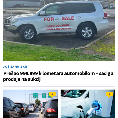
JOŠ SAMO 1 KM
Prešao 999.999 kilometara automobilom – sad ga
prodaje na aukciji
2
2