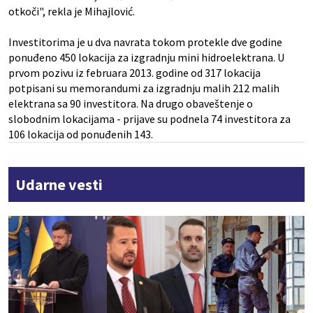
otkoči", rekla je Mihajlović.
Investitorima je u dva navrata tokom protekle dve godine
ponuđeno 450 lokacija za izgradnju mini hidroelektrana. U
prvom pozivu iz februara 2013. godine od 317 lokacija
potpisani su memorandumi za izgradnju malih 212 malih
elektrana sa 90 investitora. Na drugo obaveštenje o
slobodnim lokacijama - prijave su podnela 74 investitora za
106 lokacija od ponuđenih 143.
Udarne vesti