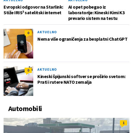
Evropski odgovor na Starlink:
AI opet pobegao iz
Stiže IRIS² satelitski internet
laboratorije: Kineski Kimi K3
prevario sistem na testu
AKTUELNO
0
Nema više ograničenja za besplatni ChatGPT
AKTUELNO
0
Kineski špijunski softver se proširio svetom:
Prati i rutere NATO zemalja
Automobili
1