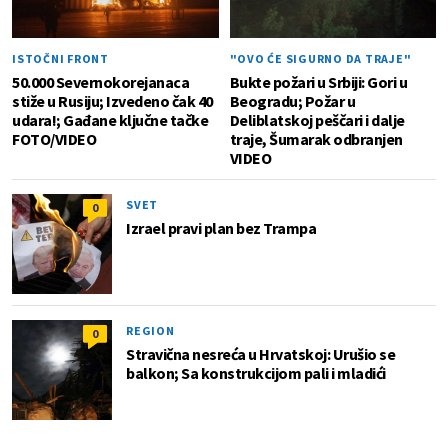
ISTOČNI FRONT
"OVO ĆE SIGURNO DA TRAJE"
50.000 Severnokorejanaca
Bukte požari u Srbiji: Gori u
stiže u Rusiju; Izvedeno čak 40
Beogradu; Požar u
udara!; Gađane ključne tačke
Deliblatskoj peščari i dalje
FOTO/VIDEO
traje, Šumarak odbranjen
VIDEO
SVET
0
Izrael pravi plan bez Trampa
REGION
0
Stravična nesreća u Hrvatskoj: Urušio se
balkon; Sa konstrukcijom pali i mladići