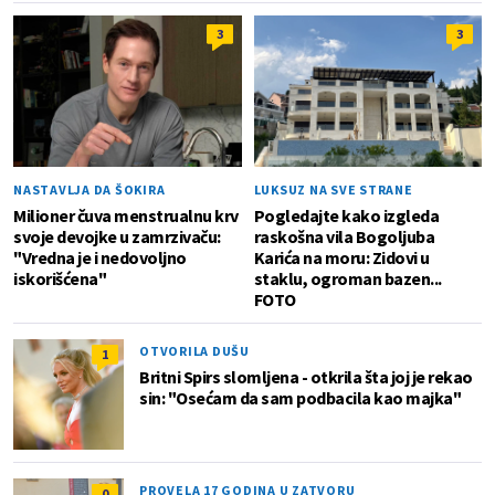
3
3
NASTAVLJA DA ŠOKIRA
LUKSUZ NA SVE STRANE
Milioner čuva menstrualnu krv
Pogledajte kako izgleda
svoje devojke u zamrzivaču:
raskošna vila Bogoljuba
"Vredna je i nedovoljno
Karića na moru: Zidovi u
iskorišćena"
staklu, ogroman bazen...
FOTO
OTVORILA DUŠU
1
Britni Spirs slomljena - otkrila šta joj je rekao
sin: "Osećam da sam podbacila kao majka"
PROVELA 17 GODINA U ZATVORU
0