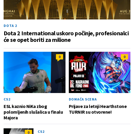
DOTA 2
Dota 2 International uskoro počinje, profesionalci
će se opet boriti za milione
0
0
CS2
DOMAĆA SCENA
ESL kaznio NiKa zbog
Prijave za letnji Hearthstone
polomljenih slušalica u finalu
TURNIR su otvorene!
Majora
CS2
0