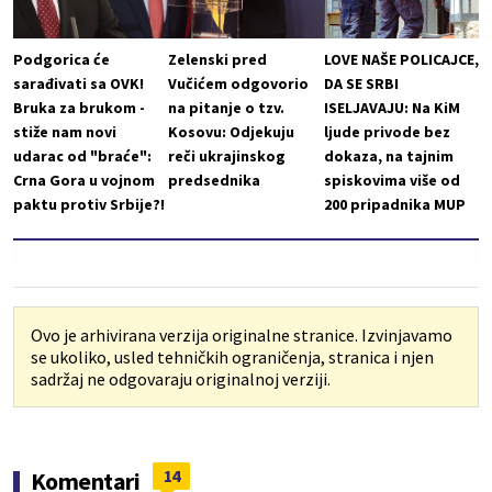
Podgorica će
Zelenski pred
LOVE NAŠE POLICAJCE,
sarađivati sa OVK!
Vučićem odgovorio
DA SE SRBI
Bruka za brukom -
na pitanje o tzv.
ISELJAVAJU: Na KiM
stiže nam novi
Kosovu: Odjekuju
ljude privode bez
udarac od "braće":
reči ukrajinskog
dokaza, na tajnim
Crna Gora u vojnom
predsednika
spiskovima više od
paktu protiv Srbije?!
200 pripadnika MUP
Ovo je arhivirana verzija originalne stranice. Izvinjavamo
se ukoliko, usled tehničkih ograničenja, stranica i njen
sadržaj ne odgovaraju originalnoj verziji.
14
Komentari