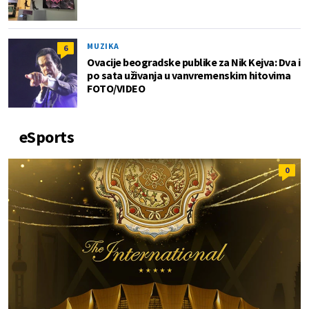
MUZIKA
6
Ovacije beogradske publike za Nik Kejva: Dva i
po sata uživanja u vanvremenskim hitovima
FOTO/VIDEO
eSports
0