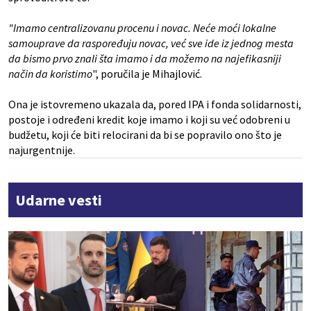
"Imamo centralizovanu procenu i novac. Neće moći lokalne
samouprave da raspoređuju novac, već sve ide iz jednog mesta
da bismo prvo znali šta imamo i da možemo na najefikasniji
način da koristimo
", poručila je Mihajlović.
Ona je istovremeno ukazala da, pored IPA i fonda solidarnosti,
postoje i određeni kredit koje imamo i koji su već odobreni u
budžetu, koji će biti relocirani da bi se popravilo ono što je
najurgentnije.
Udarne vesti