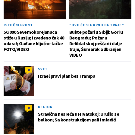
ISTOČNI FRONT
"OVO ĆE SIGURNO DA TRAJE"
50.000 Severnokorejanaca
Bukte požari u Srbiji: Gori u
stiže u Rusiju; Izvedeno čak 40
Beogradu; Požar u
udara!; Gađane ključne tačke
Deliblatskoj peščari i dalje
FOTO/VIDEO
traje, Šumarak odbranjen
VIDEO
SVET
0
Izrael pravi plan bez Trampa
REGION
0
Stravična nesreća u Hrvatskoj: Urušio se
balkon; Sa konstrukcijom pali i mladići