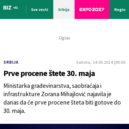
Sve vesti
Srbija
Region
Nova vest
SRBIJA
Subota, 24.05.2014.
09:00
Prve procene štete 30. maja
Ministarka građevinarstva, saobraćaja i
infrastrukture Zorana Mihajlović najavila je
danas da će prve procene šteta biti gotove do
30. maja.