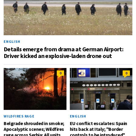
ENGLISH
Details emerge from drama at German Airport:
Driver kicked an explosive-laden drone out
0
0
WILDFIRES RAGE
ENGLISH
Belgrade shrouded in smoke;
EU conflict escalates: Spain
Apocalyptic scenes; Wildfires
hits back at Italy; "Border
rage across Serbia; All units
controls to be introduced"