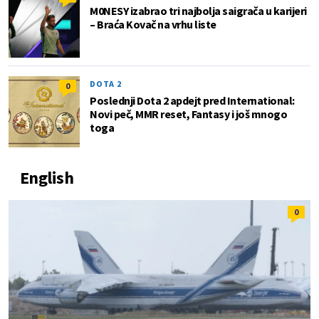
M0NESY izabrao tri najbolja saigrača u karijeri
– Braća Kovač na vrhu liste
DOTA 2
0
Poslednji Dota 2 apdejt pred International:
Novi peč, MMR reset, Fantasy i još mnogo
toga
English
0