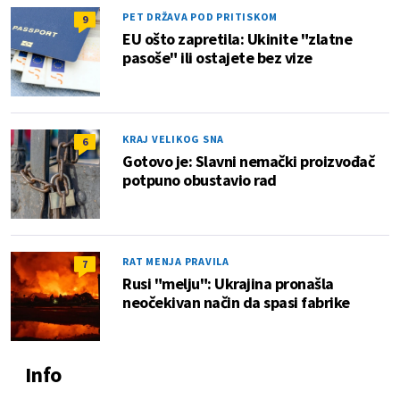
PET DRŽAVA POD PRITISKOM
9
EU ošto zapretila: Ukinite "zlatne
pasoše" ili ostajete bez vize
KRAJ VELIKOG SNA
6
Gotovo je: Slavni nemački proizvođač
potpuno obustavio rad
RAT MENJA PRAVILA
7
Rusi "melju": Ukrajina pronašla
neočekivan način da spasi fabrike
Info