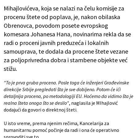
Mihajlovićeva, koja se nalazi na čelu komisije za
procenu štete od poplava, je, nakon obilaska
Obrenovca, povodom posete evropskog
komesara Johanesa Hana, novinarima rekla da se
radi o proceni javnih preduzeća i lokalnih
samouprava, te dodala da procene štete vezane
za poljoprivredna dobra i stambene objekte već
stižu.
"To je prva gruba procena. Posle toga će inženjeri Građevinske
direkcije Srbije pregledati šta je sve dobijeno. Potom će ići
detaljnija procena, po metodologiji EU. Hoćemo da vidimo šta je
realna šteta onoga što se desilo"
, naglasila je MIhajlović
dodajući da govori o direktnoj šteti.
U isto vreme, prema njenim rečima, Kancelarija za
humanitarnu pomoć počinje da radi i ona će operativno
sprovoditi sve to.