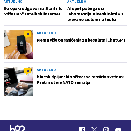
AKTUELNO
AKTUELNO
Evropski odgovor na Starlink:
AI opet pobegao iz
Stiže IRIS² satelitski internet
laboratorije: Kineski Kimi K3
prevario sistem na testu
AKTUELNO
0
Nema više ograničenja za besplatni ChatGPT
AKTUELNO
0
Kineski špijunski softver se proširio svetom:
Prati i rutere NATO zemalja