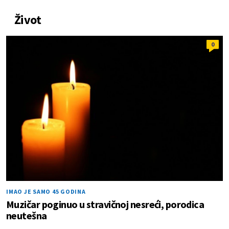
Život
0
IMAO JE SAMO 45 GODINA
Muzičar poginuo u stravičnoj nesreći, porodica
neutešna