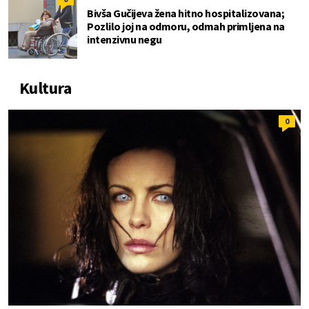
Bivša Gučijeva žena hitno hospitalizovana;
Pozlilo joj na odmoru, odmah primljena na
intenzivnu negu
Kultura
0