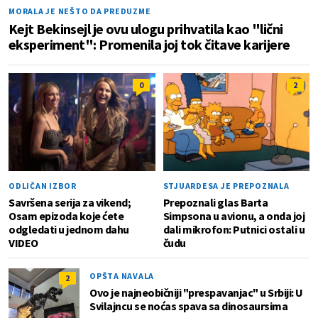
MORALA JE NEŠTO DA PREDUZME
Kejt Bekinsejl je ovu ulogu prihvatila kao "lični
eksperiment": Promenila joj tok čitave karijere
0
2
ODLIČAN IZBOR
STJUARDESA JE PREPOZNALA
Savršena serija za vikend;
Prepoznali glas Barta
Osam epizoda koje ćete
Simpsona u avionu, a onda joj
odgledati u jednom dahu
dali mikrofon: Putnici ostali u
VIDEO
čudu
OPŠTA NAVALA
2
Ovo je najneobičniji "prespavanjac" u Srbiji: U
Svilajncu se noćas spava sa dinosaursima