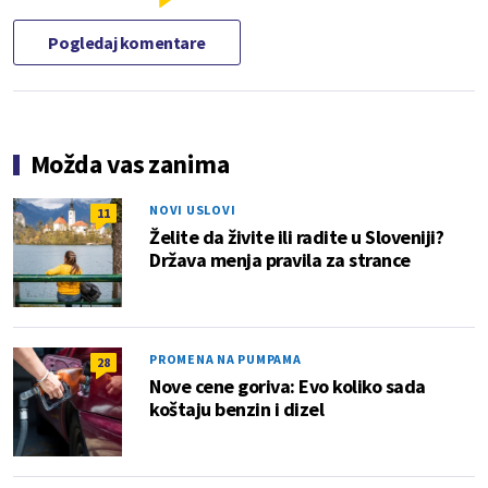
Pogledaj komentare
Možda vas zanima
NOVI USLOVI
11
Želite da živite ili radite u Sloveniji?
Država menja pravila za strance
PROMENA NA PUMPAMA
28
Nove cene goriva: Evo koliko sada
koštaju benzin i dizel