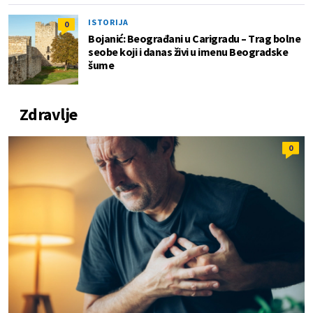
ISTORIJA
0
Bojanić: Beograđani u Carigradu – Тrag bolne
seobe koji i danas živi u imenu Beogradske
šume
Zdravlje
0