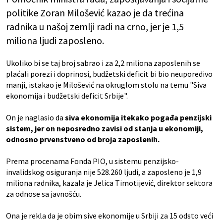
politike Zoran Milošević kazao je da trećina
radnika u našoj zemlji radi na crno, jer je 1,5
miliona ljudi zaposleno.
Ukoliko bi se taj broj sabrao i za 2,2 miliona zaposlenih se
plaćali porezi i doprinosi, budžetski deficit bi bio neuporedivo
manji, istakao je Milošević na okruglom stolu na temu "Siva
ekonomija i budžetski deficit Srbije".
On je naglasio da
siva ekonomija itekako pogađa penzijski
sistem, jer on neposredno zavisi od stanja u ekonomiji,
odnosno prvenstveno od broja zaposlenih.
Prema procenama Fonda PIO, u sistemu penzijsko-
invalidskog osiguranja nije 528.260 ljudi, a zaposleno je 1,9
miliona radnika, kazala je Jelica Timotijević, direktor sektora
za odnose sa javnošću.
Ona je rekla da je obim sive ekonomije u Srbiji za 15 odsto veći