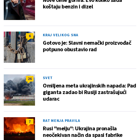
koštaju benzin i dizel
KRAJ VELIKOG SNA
6
Gotovo je: Slavni nemački proizvođač
potpuno obustavio rad
SVET
26
Omiljena meta ukrajinskih napada: Pad
giganta zadao bi Rusiji zastrašujući
udarac
RAT MENJA PRAVILA
7
Rusi "melju": Ukrajina pronašla
neočekivan način da spasi fabrike