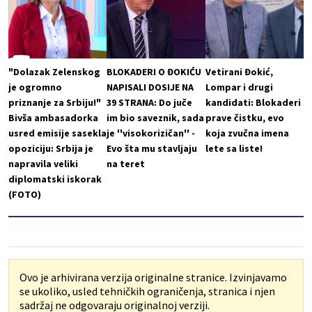
"Dolazak Zelenskog
BLOKADERI O ĐOKIĆU
Vetirani Đokić,
je ogromno
NAPISALI DOSIJE NA
Lompar i drugi
priznanje za Srbiju!"
39 STRANA: Do juče
kandidati: Blokaderi
Bivša ambasadorka
im bio saveznik, sada
prave čistku, evo
usred emisije sasekla
je ''visokorizičan'' -
koja zvučna imena
opoziciju: Srbija je
Evo šta mu stavljaju
lete sa liste!
napravila veliki
na teret
diplomatski iskorak
(FOTO)
Ovo je arhivirana verzija originalne stranice. Izvinjavamo
se ukoliko, usled tehničkih ograničenja, stranica i njen
sadržaj ne odgovaraju originalnoj verziji.