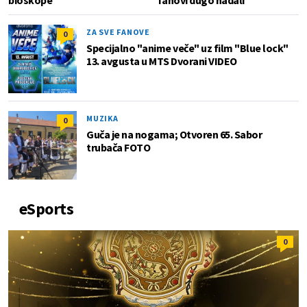
ZA SVE FANOVE
0
Specijalno "anime veče" uz film "Blue lock"
13. avgusta u MTS Dvorani VIDEO
MUZIKA
0
Guča je na nogama; Otvoren 65. Sabor
trubača FOTO
eSports
0