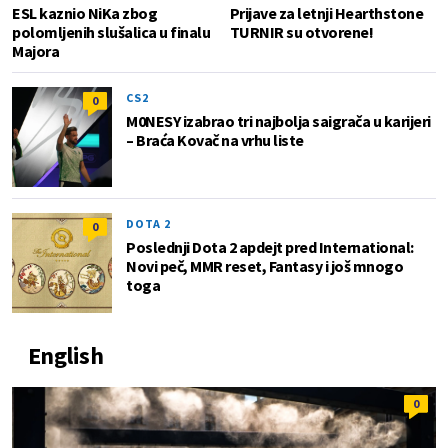
ESL kaznio NiKa zbog
Prijave za letnji Hearthstone
polomljenih slušalica u finalu
TURNIR su otvorene!
Majora
CS2
0
M0NESY izabrao tri najbolja saigrača u karijeri
– Braća Kovač na vrhu liste
DOTA 2
0
Poslednji Dota 2 apdejt pred International:
Novi peč, MMR reset, Fantasy i još mnogo
toga
English
0