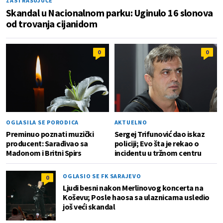
ZASTRAŠUJUĆE
Skandal u Nacionalnom parku: Uginulo 16 slonova
od trovanja cijanidom
0
0
OGLASILA SE PORODICA
AKTUELNO
Preminuo poznati muzički
Sergej Trifunović dao iskaz
producent: Sarađivao sa
policiji; Evo šta je rekao o
Madonom i Britni Spirs
incidentu u tržnom centru
OGLASIO SE FK SARAJEVO
0
Ljudi besni nakon Merlinovog koncerta na
Koševu; Posle haosa sa ulaznicama usledio
još veći skandal