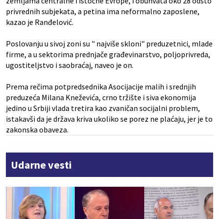
zemljama centralne i istočne Evrope, i obuhvata oko 28 odsto
privrednih subjekata, a petina ima neformalno zaposlene,
kazao je Ranđelović.
Poslovanju u sivoj zoni su " najviše skloni" preduzetnici, mlade
firme, a u sektorima prednjače građevinarstvo, poljoprivreda,
ugostiteljstvo i saobraćaj, naveo je on.
Prema rečima potpredsednika Asocijacije malih i srednjih
preduzeća Milana Kneževića, crno tržište i siva ekonomija
jedino u Srbiji vlada tretira kao zvaničan socijalni problem,
istakavši da je država kriva ukoliko se porez ne plaćaju, jer je to
zakonska obaveza.
Udarne vesti