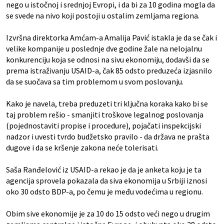
nego u istočnoj i srednjoj Evropi, i da bi za 10 godina mogla da
se svede na nivo koji postoji u ostalim zemljama regiona.
Izvršna direktorka Amćam-a Amalija Pavić istakla je da se čak i
velike kompanije u poslednje dve godine žale na nelojalnu
konkurenciju koja se odnosi na sivu ekonomiju, dodavši da se
prema istraživanju USAID-a, čak 85 odsto preduzeća izjasnilo
da se suočava sa tim problemom u svom poslovanju.
Kako je navela, treba preduzeti tri ključna koraka kako bi se
taj problem rešio - smanjiti troškove legalnog poslovanja
(pojednostaviti propise i procedure), pojačati inspekcijski
nadzor i uvesti tvrdo budžetsko pravilo - da država ne prašta
dugove i da se kršenje zakona neće tolerisati.
Saša Ranđelović iz USAID-a rekao je da je anketa koju je ta
agencija sprovela pokazala da siva ekonomija u Srbiji iznosi
oko 30 odsto BDP-a, po čemu je među vodećima u regionu.
Obim sive ekonomije je za 10 do 15 odsto veći nego u drugim