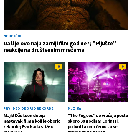
NEOBIČNO
Da li je ovo najbizarniji film godine?; "Pljušte"
reakcije na društvenim mrežama
0
0
PRVI DEO OBORIO REKORDE
MUZIKA
Majkl Džekson dobija
"The Fugees" se vraćaju posle
nastavak filma koji je oborio
skoro 30 godina? Lorin Hil
rekorde; Evo kada stiže u
potvrdila ono čemu su se
bioskope
fanovi dugo nadali