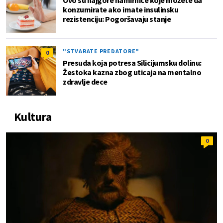
konzumirate ako imate insulinsku
rezistenciju: Pogoršavaju stanje
"STVARATE PREDATORE"
0
Presuda koja potresa Silicijumsku dolinu:
Žestoka kazna zbog uticaja na mentalno
zdravlje dece
Kultura
0