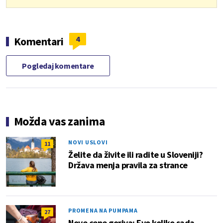
4
Komentari
Pogledaj komentare
Možda vas zanima
NOVI USLOVI
11
Želite da živite ili radite u Sloveniji?
Država menja pravila za strance
PROMENA NA PUMPAMA
27
Nove cene goriva: Evo koliko sada