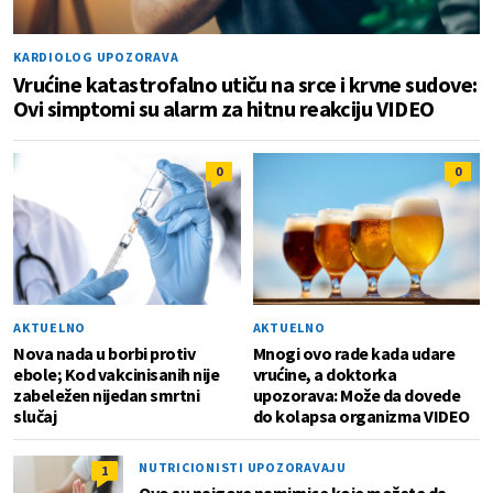
KARDIOLOG UPOZORAVA
Vrućine katastrofalno utiču na srce i krvne sudove:
Ovi simptomi su alarm za hitnu reakciju VIDEO
0
0
AKTUELNO
AKTUELNO
Nova nada u borbi protiv
Mnogi ovo rade kada udare
ebole; Kod vakcinisanih nije
vrućine, a doktorka
zabeležen nijedan smrtni
upozorava: Može da dovede
slučaj
do kolapsa organizma VIDEO
NUTRICIONISTI UPOZORAVAJU
1
Ovo su najgore namirnice koje možete da