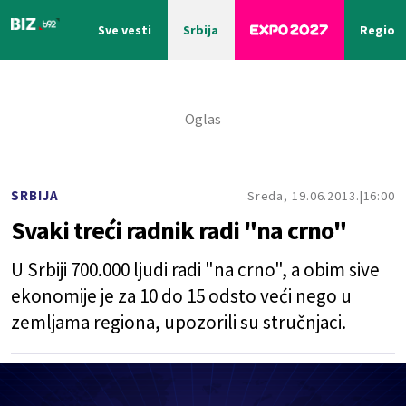
Sve vesti
Srbija
Region
Nova vest
SRBIJA
Sreda, 19.06.2013.
16:00
Svaki treći radnik radi "na crno"
U Srbiji 700.000 ljudi radi "na crno", a obim sive
ekonomije je za 10 do 15 odsto veći nego u
zemljama regiona, upozorili su stručnjaci.