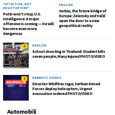
"ATTRITION, NOT
ENGLISH
NEGOTIATIONS"
Serbia, the future bridge of
Putin won't stop; U.S.
Europe: Zelensky and Vučić
Intelligence: A major
open the door to a new
offensive is coming — He will
geopolitical reality
become even more
dangerous
ENGLISH
0
School shooting in Thailand: Student kills
seven people; Many injured PHOTO/VIDEO
DRAMATIC SCENES
0
Disaster: Wildfires rage; Serbian Armed
Forces deploy helicopters; Urgent
evacuation ordered PHOTO/VIDEO
Automobili