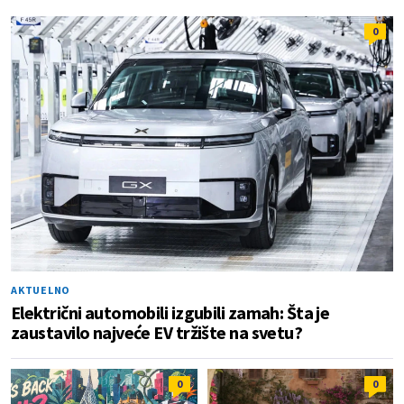
0
AKTUELNO
Električni automobili izgubili zamah: Šta je
zaustavilo najveće EV tržište na svetu?
0
0