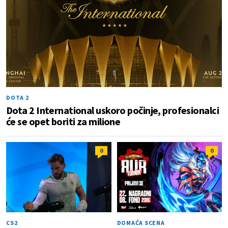
DOTA 2
Dota 2 International uskoro počinje, profesionalci
će se opet boriti za milione
0
0
CS2
DOMAĆA SCENA