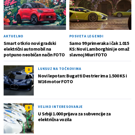
AKTUELNO
POSVETA LEGENDI
Smart otkrio novi gradski
Samo 99 primeraka i čak 1.015
električni automobil na
KS: Novi Lamborghini je omaž
potpuno neobičan način FOTO
slavnoj Miuri FOTO
LUKSUZ NA TOČKOVIMA
0
Novi lepotan: Bugatti Destrier ima 1.500 KS i
W16 motor FOTO
VELIKO INTERESOVANJE
0
U Srbiji 1.000 prijava za subvencije za
električna vozila