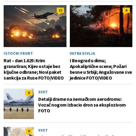
21
6
ISTOČNI FRONT
VATRA DIVLJA
Rat – dan 1.625: Krim
I Beograd u dimu;
granatiran; Kijev ostaje bez
Apokaliptične scene; Požari
ključne odbrane; Novi paket
besne u Srbiji; Angažovane sve
sankcija za Ruse FOTO/VIDEO
jedinice FOTO/VIDEO
SVET
0
Detalji drame na nemačkom aerodromu:
Vozač nogom izbacio dron sa eksplozivom
FOTO
SVET
0