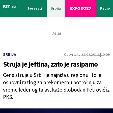
Sve vesti
Srbija
Region
Nova vest
SRBIJA
Četvrtak, 23.02.2012.
10:09
Struja je jeftina, zato je rasipamo
Cena struje u Srbiji je najniža u regionu i to je
osnovni razlog za prekomernu potrošnju za
vreme ledenog talas, kaže Slobodan Petrović iz
PKS.