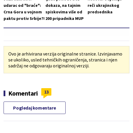
udarac od "braće":
dokaza, na tajnim
reči ukrajinskog
Crna Gora u vojnom
spiskovima više od
predsednika
paktu protiv Srbije?!
200 pripadnika MUP
Ovo je arhivirana verzija originalne stranice. Izvinjavamo
se ukoliko, usled tehničkih ograničenja, stranica i njen
sadržaj ne odgovaraju originalnoj verziji.
13
Komentari
Pogledaj komentare