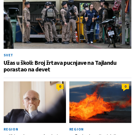
SVET
Užas u školi: Broj žrtava pucnjave na Tajlandu
porastao na devet
0
0
REGION
REGION