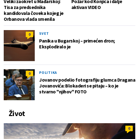
Veliki zaokret u Mađarskoj:
Požar kod Konjica i dalje
Tisa za predsednika
aktivan VIDEO
kandidovala čoveka kojeg je
Orbanova vlada smenila
SVET
0
Panika u Bugarskoj – primećen dron;
Eksplodiralo je
POLITIKA
0
Jovanov podelio fotografiju glumca Dragana
Jovanovića: Blokaderi se pitaju – ko je
stvarno "njihov" FOTO
Život
0