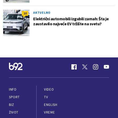
AKTUELNO
10
Električni automobili izgubili zamah: Šta je
zaustavilo najveće EV tržište na svetu?
INFO
VIDEO
SPORT
TV
BIZ
ENGLISH
ŽIVOT
VREME