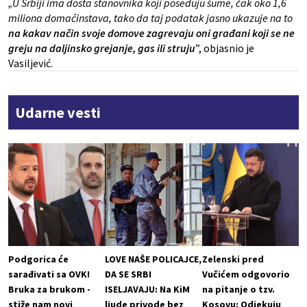
„U Srbiji ima dosta stanovnika koji poseduju šume, čak oko 1,6
miliona domaćinstava, tako da taj podatak jasno ukazuje na to
na kakav način svoje domove zagrevaju oni građani koji se ne
greju na daljinsko grejanje, gas ili struju
”, objasnio je
Vasiljević.
Udarne vesti
Podgorica će
LOVE NAŠE POLICAJCE,
Zelenski pred
sarađivati sa OVK!
DA SE SRBI
Vučićem odgovorio
Bruka za brukom -
ISELJAVAJU: Na KiM
na pitanje o tzv.
stiže nam novi
ljude privode bez
Kosovu: Odjekuju