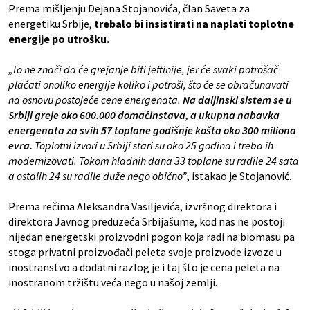
Prema mišljenju Dejana Stojanovića, član Saveta za
energetiku Srbije,
trebalo bi insistirati na naplati toplotne
energije po utrošku.
„To ne znači da će grejanje biti jeftinije, jer će svaki potrošač
plaćati onoliko energije koliko i potroši, što će se obračunavati
na osnovu postojeće cene energenata.
Na daljinski sistem se u
Srbiji greje oko 600.000 domaćinstava, a ukupna nabavka
energenata za svih 57 toplane godišnje košta oko 300 miliona
evra.
Toplotni izvori u Srbiji stari su oko 25 godina i treba ih
modernizovati. Tokom hladnih dana 33 toplane su radile 24 sata
a ostalih 24 su radile duže nego obično”
, istakao je Stojanović.
Prema rečima Aleksandra Vasiljevića, izvršnog direktora i
direktora Javnog preduzeća Srbijašume, kod nas ne postoji
nijedan energetski proizvodni pogon koja radi na biomasu pa
stoga privatni proizvođači peleta svoje proizvode izvoze u
inostranstvo a dodatni razlog je i taj što je cena peleta na
inostranom tržištu veća nego u našoj zemlji.