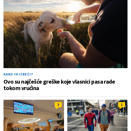
KAKO IH IZBEĆI?
Ovo su najčešće greške koje vlasnici pasa rade
tokom vrućina
3
1