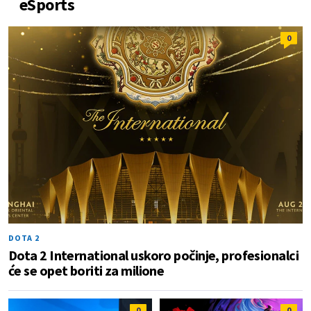
eSports
0
DOTA 2
Dota 2 International uskoro počinje, profesionalci
će se opet boriti za milione
0
0