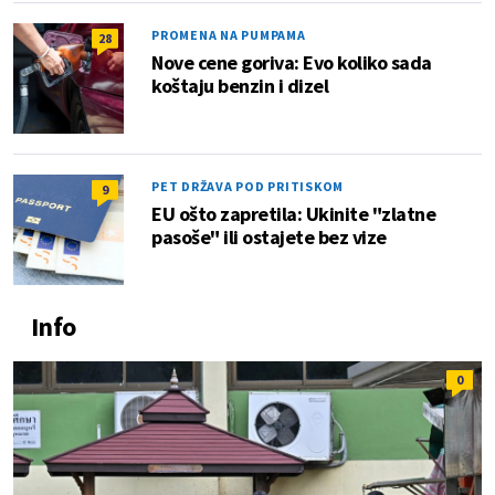
PROMENA NA PUMPAMA
28
Nove cene goriva: Evo koliko sada
koštaju benzin i dizel
PET DRŽAVA POD PRITISKOM
9
EU ošto zapretila: Ukinite "zlatne
pasoše" ili ostajete bez vize
Info
0