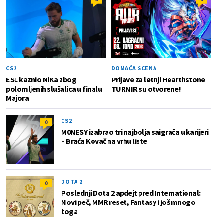
CS2
DOMAĆA SCENA
ESL kaznio NiKa zbog
Prijave za letnji Hearthstone
polomljenih slušalica u finalu
TURNIR su otvorene!
Majora
CS2
0
M0NESY izabrao tri najbolja saigrača u karijeri
– Braća Kovač na vrhu liste
DOTA 2
0
Poslednji Dota 2 apdejt pred International:
Novi peč, MMR reset, Fantasy i još mnogo
toga