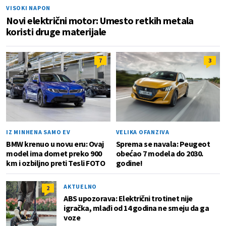
VISOKI NAPON
Novi električni motor: Umesto retkih metala
koristi druge materijale
7
3
IZ MINHENA SAMO EV
VELIKA OFANZIVA
BMW krenuo u novu eru: Ovaj
Sprema se navala: Peugeot
model ima domet preko 900
obećao 7 modela do 2030.
km i ozbiljno preti Tesli FOTO
godine!
AKTUELNO
2
ABS upozorava: Električni trotinet nije
igračka, mlađi od 14 godina ne smeju da ga
voze