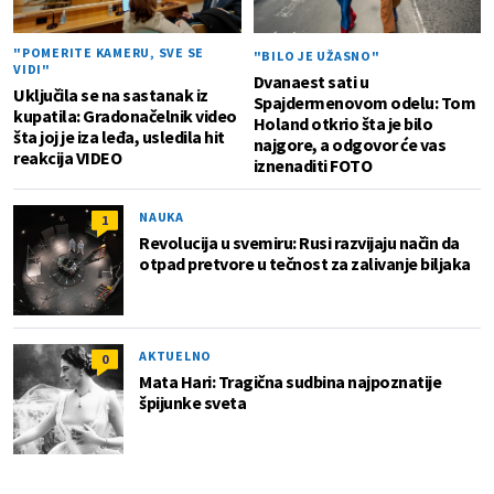
"POMERITE KAMERU, SVE SE
"BILO JE UŽASNO"
VIDI"
Dvanaest sati u
Uključila se na sastanak iz
Spajdermenovom odelu: Tom
kupatila: Gradonačelnik video
Holand otkrio šta je bilo
šta joj je iza leđa, usledila hit
najgore, a odgovor će vas
reakcija VIDEO
iznenaditi FOTO
NAUKA
1
Revolucija u svemiru: Rusi razvijaju način da
otpad pretvore u tečnost za zalivanje biljaka
AKTUELNO
0
Mata Hari: Tragična sudbina najpoznatije
špijunke sveta