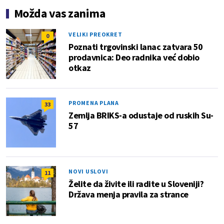
Možda vas zanima
VELIKI PREOKRET
0
Poznati trgovinski lanac zatvara 50
prodavnica: Deo radnika već dobio
otkaz
PROMENA PLANA
33
Zemlja BRIKS-a odustaje od ruskih Su-
57
NOVI USLOVI
11
Želite da živite ili radite u Sloveniji?
Država menja pravila za strance