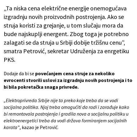
„Ta niska cena električne energije onemogućava
izgradnju novih proizvodnih postrojenja. Ako se
struja koristi za grejanje, u tom slučaju mora da
bude najskuplji energent. Zbog toga je potrebno
zalagati se da struja u Srbiji dobije tržišnu cenu”,
smatra Petrović, sekretar Udruženja za enrgetiku
PKS.
Dodaje da bi se
povećanjem cena struje za nekoliko
evrocenti stvorili uslovi za izgradnju novih postrojenja i to
bi bila pokretačka snaga privrede.
„Elektroprivreda Srbije nije ta preko koje treba da se vodi
socijalna politika. Njoj treba omogućiti da radi i zarađuje kako
bi remontovala postrojenja i gradila nova a socijalnu politiku u
elektroenergetici treba da vodi država formiranjem socijalnih
karata”
, kazao je Petrović.