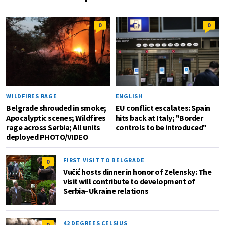
0
0
WILDFIRES RAGE
ENGLISH
Belgrade shrouded in smoke;
EU conflict escalates: Spain
Apocalyptic scenes; Wildfires
hits back at Italy; "Border
rage across Serbia; All units
controls to be introduced"
deployed PHOTO/VIDEO
FIRST VISIT TO BELGRADE
0
Vučić hosts dinner in honor of Zelensky: The
visit will contribute to development of
Serbia–Ukraine relations
42 DEGREES CELSIUS
0