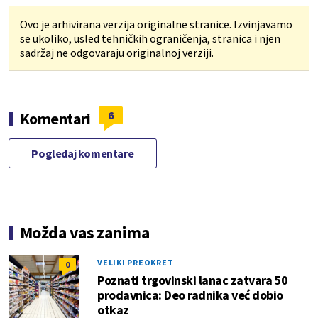
Ovo je arhivirana verzija originalne stranice. Izvinjavamo
se ukoliko, usled tehničkih ograničenja, stranica i njen
sadržaj ne odgovaraju originalnoj verziji.
6
Komentari
Pogledaj komentare
Možda vas zanima
VELIKI PREOKRET
0
Poznati trgovinski lanac zatvara 50
prodavnica: Deo radnika već dobio
otkaz