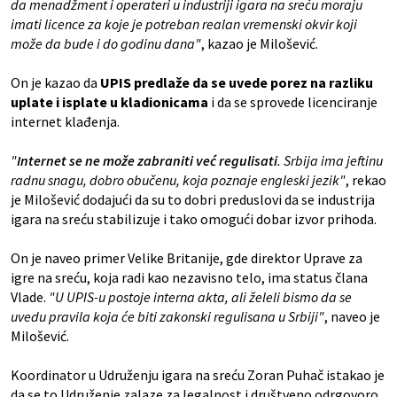
da menadžment i operateri u industriji igara na sreću moraju
imati licence za koje je potreban realan vremenski okvir koji
može da bude i do godinu dana"
, kazao je Milošević.
On je kazao da
UPIS predlaže da se uvede porez na razliku
uplate i isplate u kladionicama
i da se sprovede licenciranje
internet klađenja.
"
Internet se ne može zabraniti već regulisati
. Srbija ima jeftinu
radnu snagu, dobro obučenu, koja poznaje engleski jezik"
, rekao
je Milošević dodajući da su to dobri preduslovi da se industrija
igara na sreću stabilizuje i tako omogući dobar izvor prihoda.
On je naveo primer Velike Britanije, gde direktor Uprave za
igre na sreću, koja radi kao nezavisno telo, ima status člana
Vlade.
"U UPIS-u postoje interna akta, ali želeli bismo da se
uvedu pravila koja će biti zakonski regulisana u Srbiji"
, naveo je
Milošević.
Koordinator u Udruženju igara na sreću Zoran Puhač istakao je
da se to Udruženje zalaze za legalnost i društveno odrgovoro