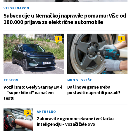
VISOKI NAPON
Subvencije u Nemačkoj napravile pomamu: Više od
100.000 prijava za električne automobile
1
3
TESTOVI
MNOGI GREŠE
Vozili smo: Geely Starray EM-i
Da li nove gume treba
– "super hibrid" na našem
postaviti napred ili pozadi?
testu
AKTUELNO
2
Zaboravite ogromne ekrane i veštačku
inteligenciju – vozači žele ovo