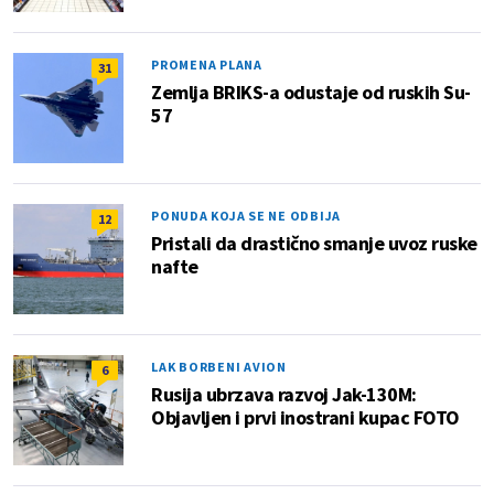
PROMENA PLANA
31
Zemlja BRIKS-a odustaje od ruskih Su-
57
PONUDA KOJA SE NE ODBIJA
12
Pristali da drastično smanje uvoz ruske
nafte
LAK BORBENI AVION
6
Rusija ubrzava razvoj Jak-130M:
Objavljen i prvi inostrani kupac FOTO