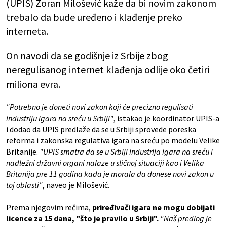
(UPIS) Zoran Milošević kaže da bi novim zakonom
trebalo da bude uređeno i klađenje preko
interneta.
On navodi da se godišnje iz Srbije zbog
neregulisanog internet klađenja odlije oko četiri
miliona evra.
"Potrebno je doneti novi zakon koji će precizno regulisati
industriju igara na sreću u Srbiji"
, istakao je koordinator UPIS-a
i dodao da UPIS predlaže da se u Srbiji sprovede poreska
reforma i zakonska regulativa igara na sreću po modelu Velike
Britanije.
"UPIS smatra da se u Srbiji industrija igara na sreću i
nadležni državni organi nalaze u sličnoj situaciji kao i Velika
Britanija pre 11 godina kada je morala da donese novi zakon u
toj oblasti"
, naveo je Milošević.
Prema njegovim rečima,
priređivači igara ne mogu dobijati
licence za 15 dana, "što je pravilo u Srbiji".
"Naš predlog je