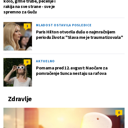
kolo, grme trube, pečenje i
rakija na sve strane - sve je
spremno za Guču
MLADOST OSTAVILA POSLEDICE
1
Paris Hilton otvorila dušu o najmračnijem
periodu života: "Slava me je traumatizovala"
AKTUELNO
0
Pomama pred 12. avgust: Naočare za
pomračenje Sunca nestaju sa rafova
Zdravlje
0