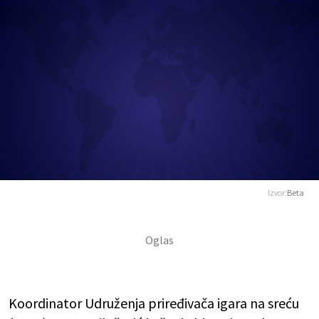
Izvor:
Beta
Koordinator Udruženja priređivača igara na sreću