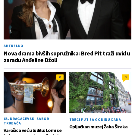
AKTUELNO
Nova drama bivših supružnika: Bred Pit traži uvid u
zaradu Anđeline Džoli
0
0
65. DRAGAČEVSKI SABOR
TREĆI PUT ZA GODINU DANA
TRUBAČA
Opljačkan muzej Žaka Širaka
Varošica već u ludilu: Lomi se