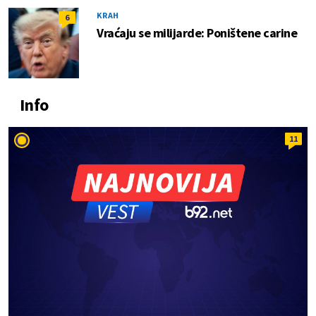
KRAH
6
Vraćaju se milijarde: Poništene carine
Info
11