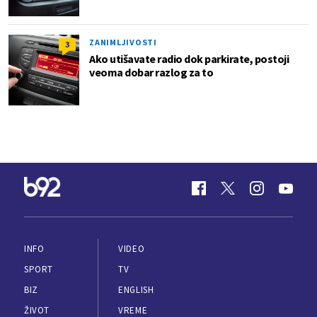
ZANIMLJIVOSTI
3
Ako utišavate radio dok parkirate, postoji
veoma dobar razlog za to
INFO
VIDEO
SPORT
TV
BIZ
ENGLISH
ŽIVOT
VREME