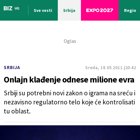
Sve vesti
Srbija
Region
Nova vest
SRBIJA
Sreda, 18.05.2011.
20:42
Onlajn klađenje odnese milione evra
Srbiji su potrebni novi zakon o igrama na sreću i
nezavisno regulatorno telo koje će kontrolisati
tu oblast.