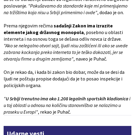
poslovanje.
"Pokušavamo da standarde koje mi primenjujemo
na tržištima koja nisu u Srbiji primenimo i ovde"
, dodao je on.
Prema njegovim rečima
sadašnji Zakon ima izrazite
elemente jakog državnog monopola
, posebno u oblasti
interneta i na osnovu toga se dešava odliv novca iz države.
"Ako se nelegalno otvori sajt, ljudi nisu zaštićeni ili ako se uvede
zabrana kockanja preko interneta to je teško dokazati, jer se
otvaraju firme u drugim zemljama"
, naveo je Puhač.
On je rekao da, i kada bi zakon bio dobar, može da se desi da
ljudi ne poštuju propise dodajući da je to posao inspekcije i
policijskih organa.
"
U Srbiji trenutno ima oko 1.208 legalnih sportskih kladionica
i
u toj oblasti u odnosu na količinu stanovništva se nalazimo u
proseku u Evropi"
, rekao je Puhač.
Udarne vesti