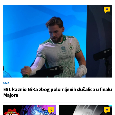
0
CS2
ESL kaznio NiKa zbog polomljenih slušalica u finalu
Majora
0
0