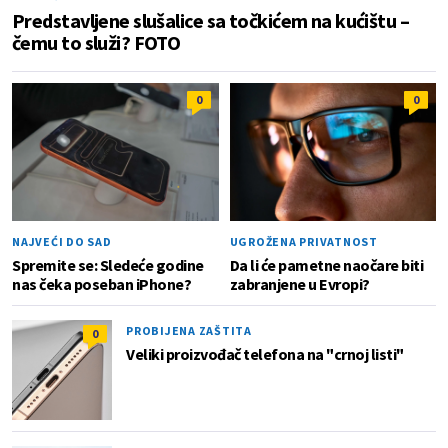
Predstavljene slušalice sa točkićem na kućištu –
čemu to služi? FOTO
0
0
NAJVEĆI DO SAD
UGROŽENA PRIVATNOST
Spremite se: Sledeće godine
Da li će pametne naočare biti
nas čeka poseban iPhone?
zabranjene u Evropi?
PROBIJENA ZAŠTITA
0
Veliki proizvođač telefona na "crnoj listi"