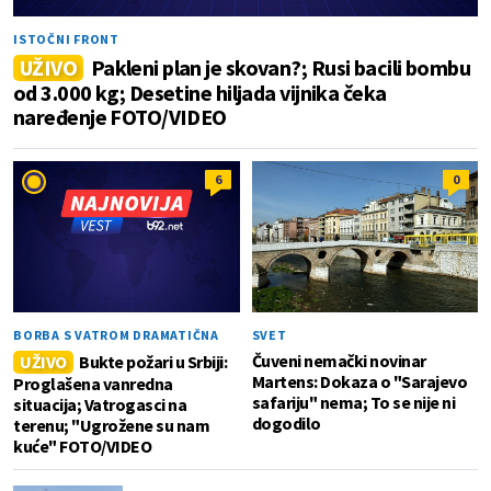
ISTOČNI FRONT
UŽIVO
Pakleni plan je skovan?; Rusi bacili bombu
od 3.000 kg; Desetine hiljada vijnika čeka
naređenje FOTO/VIDEO
6
0
BORBA S VATROM DRAMATIČNA
SVET
Čuveni nemački novinar
UŽIVO
Bukte požari u Srbiji:
Martens: Dokaza o "Sarajevo
Proglašena vanredna
safariju" nema; To se nije ni
situacija; Vatrogasci na
dogodilo
terenu; "Ugrožene su nam
kuće" FOTO/VIDEO