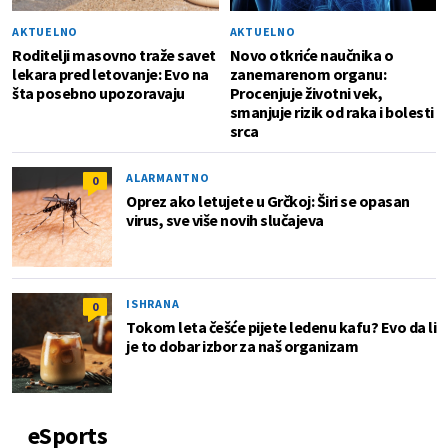
AKTUELNO
AKTUELNO
Roditelji masovno traže savet
Novo otkriće naučnika o
lekara pred letovanje: Evo na
zanemarenom organu:
šta posebno upozoravaju
Procenjuje životni vek,
smanjuje rizik od raka i bolesti
srca
ALARMANTNO
0
Oprez ako letujete u Grčkoj: Širi se opasan
virus, sve više novih slučajeva
ISHRANA
0
Tokom leta češće pijete ledenu kafu? Evo da li
je to dobar izbor za naš organizam
eSports