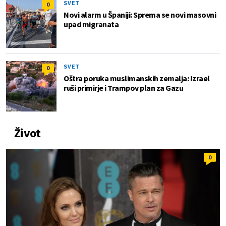
SVET
0
Novi alarm u Španiji: Sprema se novi masovni
upad migranata
SVET
0
Oštra poruka muslimanskih zemalja: Izrael
ruši primirje i Trampov plan za Gazu
Život
0