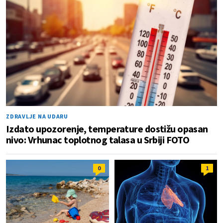
ZDRAVLJE NA UDARU
Izdato upozorenje, temperature dostižu opasan
nivo: Vrhunac toplotnog talasa u Srbiji FOTO
0
1