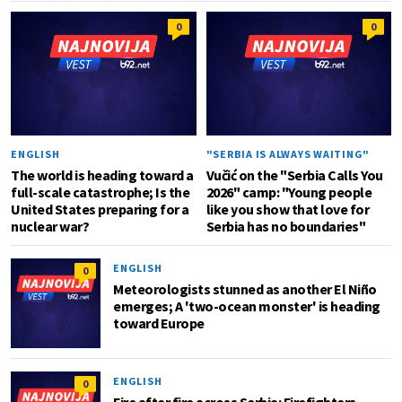
0
0
ENGLISH
"SERBIA IS ALWAYS WAITING"
The world is heading toward a
Vučić on the "Serbia Calls You
full-scale catastrophe; Is the
2026" camp: "Young people
United States preparing for a
like you show that love for
nuclear war?
Serbia has no boundaries"
ENGLISH
0
Meteorologists stunned as another El Niño
emerges; A 'two-ocean monster' is heading
toward Europe
ENGLISH
0
Fire after fire across Serbia: Firefighters