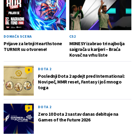
DOMAĆA SCENA
CS2
Prijave za letnji Hearthstone
M0NESY izabrao tri najbolja
TURNIR su otvorene!
saigrača u karijeri – Braća
Kovač na vrhu liste
DOTA 2
0
Poslednji Dota 2 apdejt pred International:
Novi peč, MMR reset, Fantasy i još mnogo
toga
DOTA 2
0
Zero 10 Dota 2 sastav danas debituje na
Games of the Future 2026