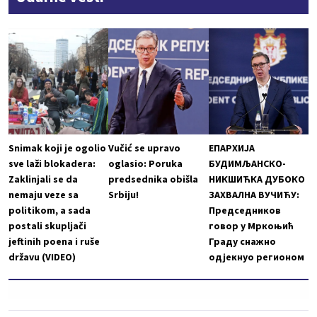
Snimak koji je ogolio
Vučić se upravo
ЕПАРХИЈА
sve laži blokadera:
oglasio: Poruka
БУДИМЉАНСКО-
Zaklinjali se da
predsednika obišla
НИКШИЋКА ДУБОКО
nemaju veze sa
Srbiju!
ЗАХВАЛНА ВУЧИЋУ:
politikom, a sada
Председников
postali skupljači
говор у Мркоњић
jeftinih poena i ruše
Граду снажно
državu (VIDEO)
одјекнуо регионом