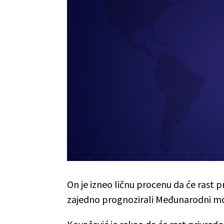
On je izneo ličnu procenu da će rast pr
zajedno prognozirali Međunarodni mon