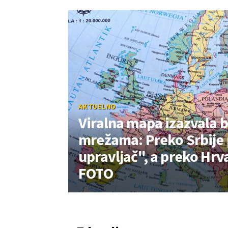
AKTUELNO
Viralna mapa izazvala 
mrežama: Preko Srbije p
upravljač", a preko Hrv
FOTO