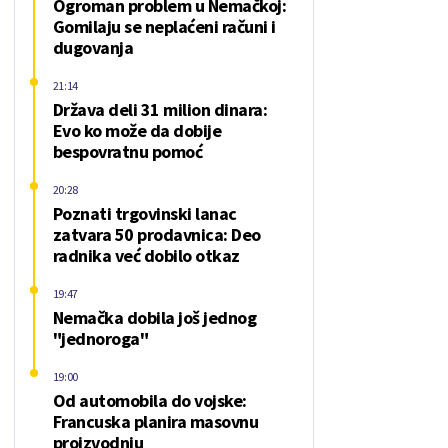
Ogroman problem u Nemačkoj:
Gomilaju se neplaćeni računi i
dugovanja
21:14
Država deli 31 milion dinara:
Evo ko može da dobije
bespovratnu pomoć
20:28
Poznati trgovinski lanac
zatvara 50 prodavnica: Deo
radnika već dobilo otkaz
19:47
Nemačka dobila još jednog
"jednoroga"
19:00
Od automobila do vojske:
Francuska planira masovnu
proizvodnju