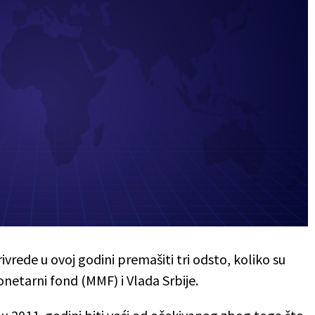
ivrede u ovoj godini premašiti tri odsto, koliko su
etarni fond (MMF) i Vlada Srbije.