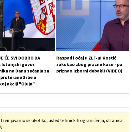
JE ĆE SVI DOBRO DA
Raspad i očaj u ZLF-u! Kostić
Istorijski govor
zakukao zbog prazne kase - pa
ika na Danu sećanja za
priznao izborni debakl! (VIDEO)
i proterane Srbe u
koj akciji "Oluja"
. Izvinjavamo se ukoliko, usled tehničkih ograničenja, stranica
ji.