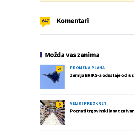
Komentari
647
Možda vas zanima
PROMENA PLANA
25
Zemlja BRIKS-a odustaje od rus
VELIKI PREOKRET
0
Poznati trgovinski lanac zatvar