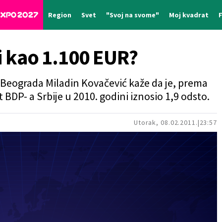
Region
Svet
"Svoj na svome"
Moj kvadrat
di kao 1.100 EUR?
 Beograda Miladin Kovačević kaže da je, prema
 BDP- a Srbije u 2010. godini iznosio 1,9 odsto.
Utorak, 08.02.2011.
23:57