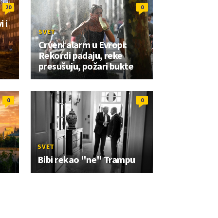
20
0
 i
SVET
Crveni alarm u Evropi:
Rekordi padaju, reke
presušuju, požari bukte
0
0
SVET
Bibi rekao "ne" Trampu