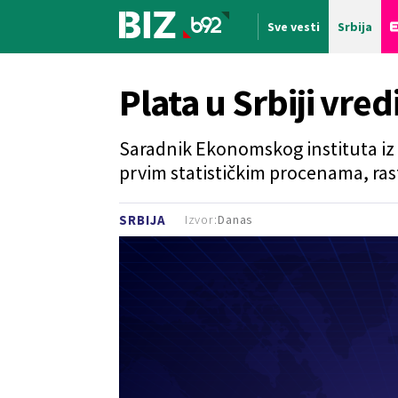
Sve vesti
Srbija
Nova vest
Plata u Srbiji vre
Saradnik Ekonomskog instituta iz
prvim statističkim procenama, rast
Izvor:
Danas
SRBIJA