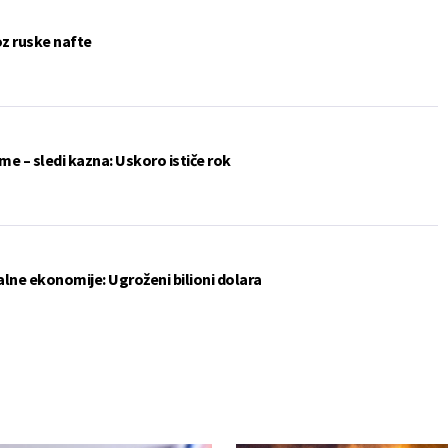
oz ruske nafte
me – sledi kazna: Uskoro ističe rok
lne ekonomije: Ugroženi bilioni dolara