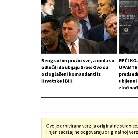
Beograd im pružio sve, a onda su
REČI KO
odlučili da ubijaju Srbe: Ovo su
UPAMTE: 
ozloglašeni komandanti iz
predsedn
Hrvatske i BiH
ubijene 
zločinač
Ovo je arhivirana verzija originalne stranice
i njen sadržaj ne odgovaraju originalnoj verzi