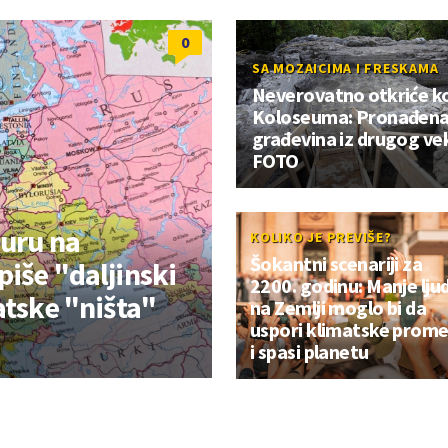
0
SA MOZAICIMA I FRESKAMA
Neverovatno otkriće k
Koloseuma: Pronađen
građevina iz drugog ve
FOTO
buru na
KOLIKO JE PREVIŠE?
Šokantni scenariji za
iše "daljinski
2200. godinu: Manje ljud
atske "ništa"
na Zemlji moglo bi da
uspori klimatske prom
i spasi planetu