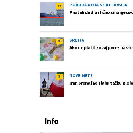
PONUDA KOJA SE NE ODBIJA
12
Pristali da drastično smanje uv
SRBIJA
9
Ako ne platite ovaj porez na vre
NOVE METE
8
Iran pronašao slabu tačku globa
Info