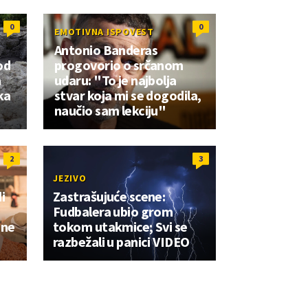
0
0
EMOTIVNA ISPOVEST
Antonio Banderas
od
progovorio o srčanom
a
udaru: "To je najbolja
ka
stvar koja mi se dogodila,
naučio sam lekciju"
2
3
JEZIVO
i
Zastrašujuće scene:
Fudbalera ubio grom
ene
tokom utakmice; Svi se
razbežali u panici VIDEO