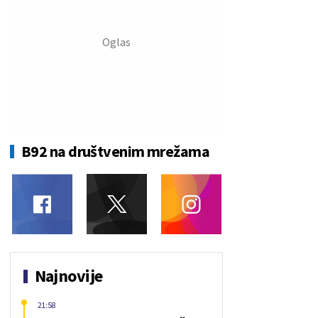
B92 na društvenim mrežama
Najnovije
21:58