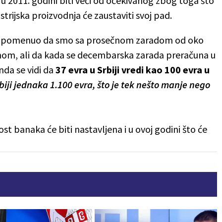
 u 2011. godini biti veći od očekivanog zbog toga što
ustrijska proizvodnja će zaustaviti svoj pad.
 je napomenuo da smo sa prosečnom zaradom od oko
onom, ali da kada se decembarska zarada preračuna u
da se vidi da
37 evra u Srbiji vredi kao 100 evra u
iji jednaka 1.100 evra, što je tek nešto manje nego
t banaka će biti nastavljena i u ovoj godini što će