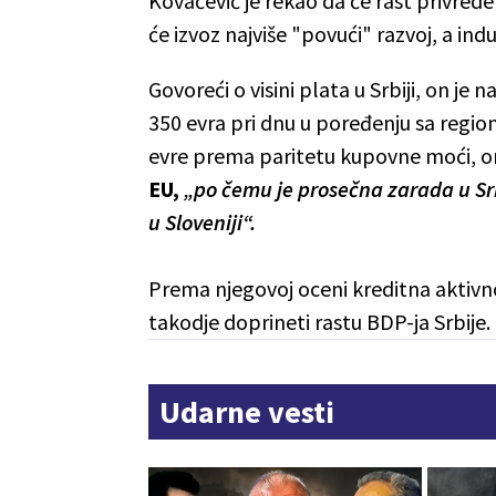
Kovačević je rekao da će rast privrede
će izvoz najviše "povući" razvoj, a ind
Govoreći o visini plata u Srbiji, on
350 evra pri dnu u poređenju sa regi
evre prema paritetu kupovne moći, on
EU,
„po čemu je prosečna zarada u Srb
u Sloveniji“.
Prema njegovoj oceni kreditna aktivnos
takodje doprineti rastu BDP-ja Srbije.
Udarne vesti