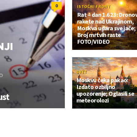
0
ISTOČNI FRONT
Rat – dan 1.623: Dronovi
rakete nad Ukrajinom,
Moskva udara sve jače;
Broj mrtvih raste
FOTO/VIDEO
SVET
Moskvu čeka pakao:
Izdato ozbiljno
upozorenje; Oglasili se
ust
meteorolozi