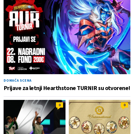
DOMAĆA SCENA
Prijave za letnji Hearthstone TURNIR su otvorene!
0
0