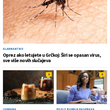
ALARMANTNO
Oprez ako letujete u Grčkoj: Širi se opasan virus,
sve više novih slučajeva
0
0
ISHRANA
POSLE BURNIH RASPRAVA