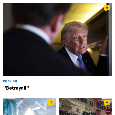
0
ENGLISH
"Betrayal!"
0
0