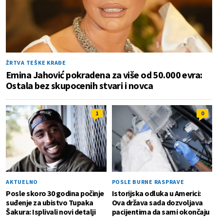
ŽRTVA TEŠKE KRAĐE
Emina Jahović pokradena za više od 50.000 evra:
Ostala bez skupocenih stvari i novca
1
0
AKTUELNO
POSLE BURNE RASPRAVE
Posle skoro 30 godina počinje
Istorijska odluka u Americi:
suđenje za ubistvo Tupaka
Ova država sada dozvoljava
Šakura: Isplivali novi detalji
pacijentima da sami okončaju