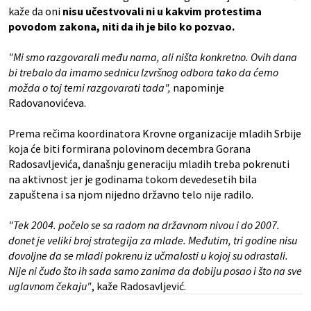
kaže da oni
nisu učestvovali ni u kakvim protestima
povodom zakona, niti da ih je bilo ko pozvao.
"Mi smo razgovarali među nama, ali ništa konkretno. Ovih dana
bi trebalo da imamo sednicu Izvršnog odbora tako da ćemo
možda o toj temi razgovarati tada",
napominje
Radovanovićeva.
Prema rečima koordinatora Krovne organizacije mladih Srbije
koja će biti formirana polovinom decembra Gorana
Radosavljevića, današnju generaciju mladih treba pokrenuti
na aktivnost jer je godinama tokom devedesetih bila
zapuštena i sa njom nijedno državno telo nije radilo.
"Tek 2004. počelo se sa radom na državnom nivou i do 2007.
donet je veliki broj strategija za mlade. Međutim, tri godine nisu
dovoljne da se mladi pokrenu iz učmalosti u kojoj su odrastali.
Nije ni čudo što ih sada samo zanima da dobiju posao i što na sve
uglavnom čekaju"
, kaže Radosavljević.