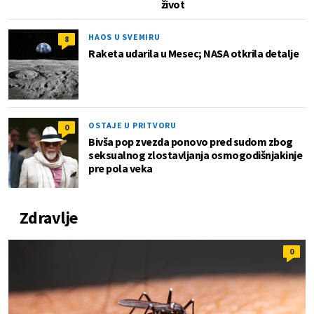
život
HAOS U SVEMIRU
8
Raketa udarila u Mesec; NASA otkrila detalje
OSTAJE U PRITVORU
0
Bivša pop zvezda ponovo pred sudom zbog
seksualnog zlostavljanja osmogodišnjakinje
pre pola veka
Zdravlje
0