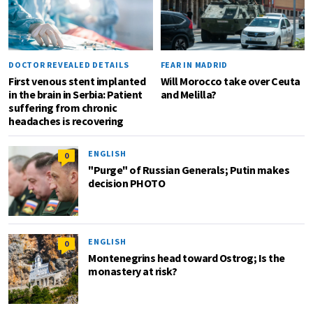
DOCTOR REVEALED DETAILS
FEAR IN MADRID
First venous stent implanted
Will Morocco take over Ceuta
in the brain in Serbia: Patient
and Melilla?
suffering from chronic
headaches is recovering
ENGLISH
0
"Purge" of Russian Generals; Putin makes
decision PHOTO
ENGLISH
0
Montenegrins head toward Ostrog; Is the
monastery at risk?