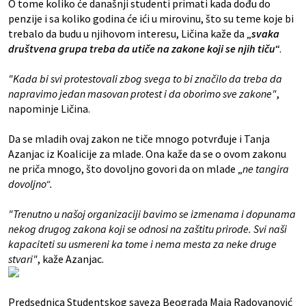
O tome koliko će današnji studenti primati kada dođu do
penzije i sa koliko godina će ići u mirovinu, što su teme koje bi
trebalo da budu u njihovom interesu, Ličina kaže da „
svaka
društvena grupa treba da utiče na zakone koji se njih tiču
“.
"Kada bi svi protestovali zbog svega to bi značilo da treba da
napravimo jedan masovan protest i da oborimo sve zakone"
,
napominje Ličina.
Da se mladih ovaj zakon ne tiče mnogo potvrđuje i Tanja
Azanjac iz Koalicije za mlade. Ona kaže da se o ovom zakonu
ne priča mnogo, što dovoljno govori da on mlade „
ne tangira
dovoljno“.
"Trenutno u našoj organizaciji bavimo se izmenama i dopunama
nekog drugog zakona koji se odnosi na zaštitu prirode. Svi naši
kapaciteti su usmereni ka tome i nema mesta za neke druge
stvari"
, kaže Azanjac.
Predsednica Studentskog saveza Beograda Maja Radovanović