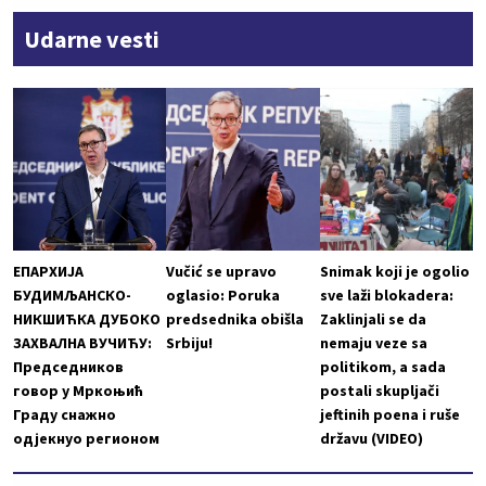
Udarne vesti
ЕПАРХИЈА
Vučić se upravo
Snimak koji je ogolio
БУДИМЉАНСКО-
oglasio: Poruka
sve laži blokadera:
НИКШИЋКА ДУБОКО
predsednika obišla
Zaklinjali se da
ЗАХВАЛНА ВУЧИЋУ:
Srbiju!
nemaju veze sa
Председников
politikom, a sada
говор у Мркоњић
postali skupljači
Граду снажно
jeftinih poena i ruše
одјекнуо регионом
državu (VIDEO)