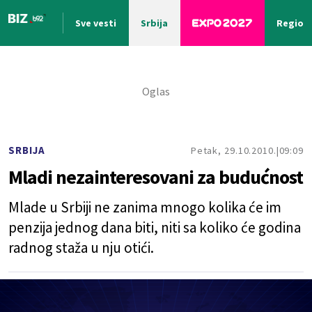
Sve vesti
Srbija
Region
Nova vest
SRBIJA
Petak, 29.10.2010.
09:09
Mladi nezainteresovani za budućnost
Mlade u Srbiji ne zanima mnogo kolika će im
penzija jednog dana biti, niti sa koliko će godina
radnog staža u nju otići.