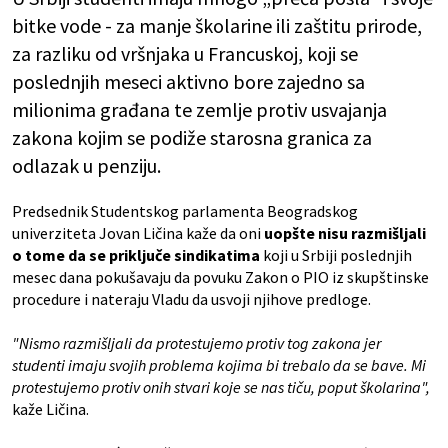
bitke vode - za manje školarine ili zaštitu prirode,
za razliku od vršnjaka u Francuskoj, koji se
poslednjih meseci aktivno bore zajedno sa
milionima građana te zemlje protiv usvajanja
zakona kojim se podiže starosna granica za
odlazak u penziju.
Predsednik Studentskog parlamenta Beogradskog
univerziteta Jovan Ličina kaže da oni
uopšte nisu razmišljali
o tome da se priključe sindikatima
koji u Srbiji poslednjih
mesec dana pokušavaju da povuku Zakon o PIO iz skupštinske
procedure i nateraju Vladu da usvoji njihove predloge.
"Nismo razmišljali da protestujemo protiv tog zakona jer
studenti imaju svojih problema kojima bi trebalo da se bave. Mi
protestujemo protiv onih stvari koje se nas tiču, poput školarina",
kaže Ličina.