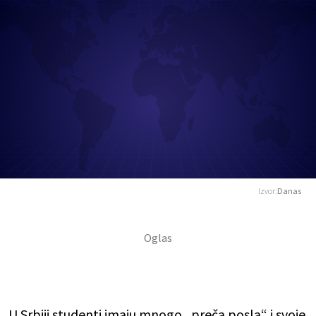
Izvor:
Danas
U Srbiji studenti imaju mnogo „preča posla“ i svoje