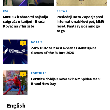
CS2
DOTA 2
M0NESY izabrao tri najbolja
Poslednji Dota 2 apdejt pred
saigrača u karijeri – Braća
International: Novi peč, MMR
Kovač na vrhu liste
reset, Fantasy i još mnogo
toga
DOTA 2
0
Zero 10 Dota 2 sastav danas debituje na
Games of the Future 2026
FORTNITE
0
Fortnite dobija 3 nova skina iz Spider-Man:
Brand New Day
English