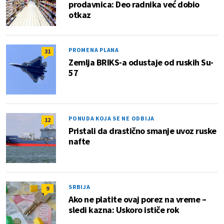
prodavnica: Deo radnika već dobio
otkaz
PROMENA PLANA
31
Zemlja BRIKS-a odustaje od ruskih Su-
57
PONUDA KOJA SE NE ODBIJA
12
Pristali da drastično smanje uvoz ruske
nafte
SRBIJA
9
Ako ne platite ovaj porez na vreme –
sledi kazna: Uskoro ističe rok