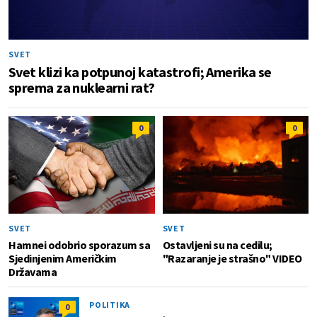
SVET
Svet klizi ka potpunoj katastrofi; Amerika se
sprema za nuklearni rat?
0
0
SVET
SVET
Hamnei odobrio sporazum sa
Ostavljeni su na cedilu;
Sjedinjenim Američkim
"Razaranje je strašno" VIDEO
Državama
POLITIKA
0