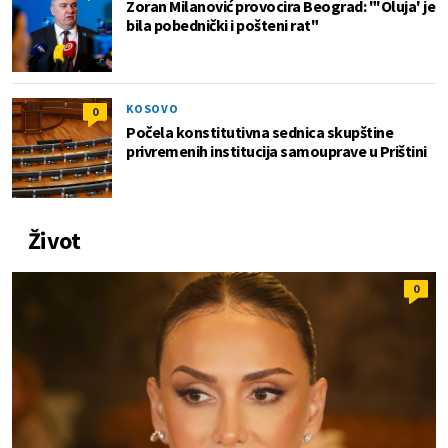
Zoran Milanović provocira Beograd: "'Oluja' je
bila pobednički i pošteni rat"
KOSOVO
0
Počela konstitutivna sednica skupštine
privremenih institucija samouprave u Prištini
Život
0