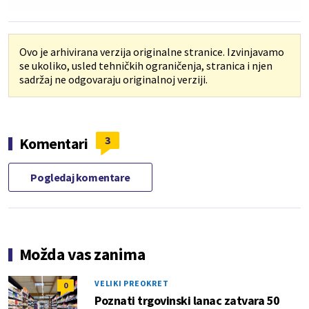
Ovo je arhivirana verzija originalne stranice. Izvinjavamo
se ukoliko, usled tehničkih ograničenja, stranica i njen
sadržaj ne odgovaraju originalnoj verziji.
3
Komentari
Pogledaj komentare
Možda vas zanima
VELIKI PREOKRET
0
Poznati trgovinski lanac zatvara 50