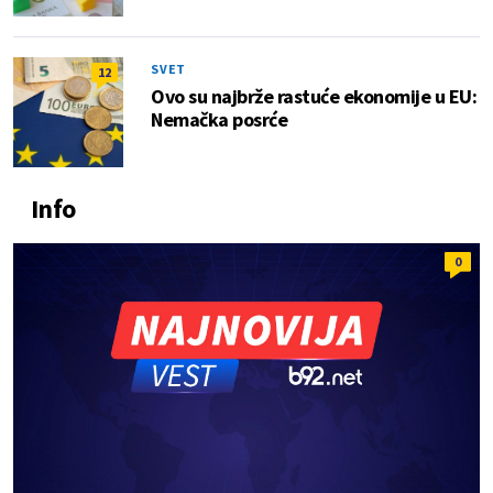
SVET
12
Ovo su najbrže rastuće ekonomije u EU:
Nemačka posrće
Info
0