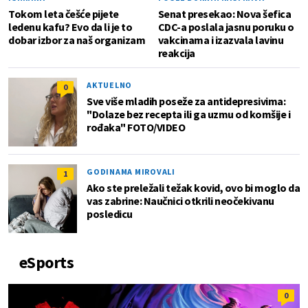
Tokom leta češće pijete
Senat presekao: Nova šefica
ledenu kafu? Evo da li je to
CDC-a poslala jasnu poruku o
dobar izbor za naš organizam
vakcinama i izazvala lavinu
reakcija
AKTUELNO
0
Sve više mladih poseže za antidepresivima:
"Dolaze bez recepta ili ga uzmu od komšije i
rođaka" FOTO/VIDEO
GODINAMA MIROVALI
1
Ako ste preležali težak kovid, ovo bi moglo da
vas zabrine: Naučnici otkrili neočekivanu
posledicu
eSports
0