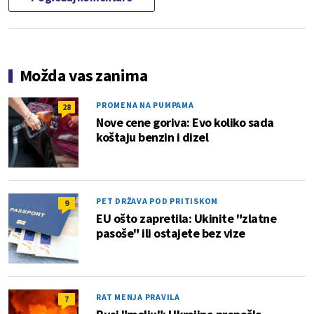
Možda vas zanima
PROMENA NA PUMPAMA
28
Nove cene goriva: Evo koliko sada
koštaju benzin i dizel
PET DRŽAVA POD PRITISKOM
9
EU ošto zapretila: Ukinite "zlatne
pasoše" ili ostajete bez vize
RAT MENJA PRAVILA
7