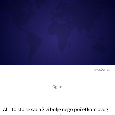
Izvor:
Danas
Ali i to što se sada živi bolje nego početkom ovog