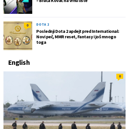
– Braća Kovač na vrhu liste
DOTA 2
0
Poslednji Dota 2 apdejt pred International:
Novi peč, MMR reset, Fantasy i još mnogo
toga
English
0