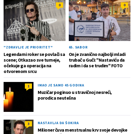
0
0
"ZDRAVLJE JE PRIORITET"
65. SABOR
Legendarni roker se povlači sa
On je zvanično najbolji mladi
scene; Otkazao sve turneje,
trubač u Guči: "Nastaviću da
očekuje ga operacija na
radim i da se trudim" FOTO
otvorenom srcu
IMAO JE SAMO 45 GODINA
1
Muzičar poginuo u stravičnoj nesreći,
porodica neutešna
NASTAVLJA DA ŠOKIRA
3
Milioner čuva menstrualnu krv svoje devojke