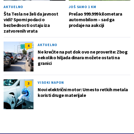
AKTUELNO
JOŠ SAMO 1 KM
Šta Tesla ne želi da javnost
Prešao 999.999 kilometara
vidi? Sporni podaci o
automobilom – sad ga
bezbednosti ostaju iza
prodaje na aukciji
zatvorenih vrata
AKTUELNO
4
Ne krećite na put dok ovo ne proverite: Zbog
nekoliko hiljada dinara možete ostati na
granici
VISOKI NAPON
3
Novi električni motor: Umesto retkih metala
koristi druge materijale