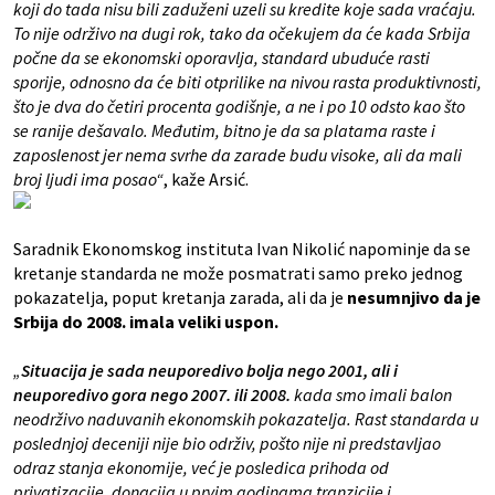
koji do tada nisu bili zaduženi uzeli su kredite koje sada vraćaju.
To nije održivo na dugi rok, tako da očekujem da će kada Srbija
počne da se ekonomski oporavlja, standard ubuduće rasti
sporije, odnosno da će biti otprilike na nivou rasta produktivnosti,
što je dva do četiri procenta godišnje, a ne i po 10 odsto kao što
se ranije dešavalo. Međutim, bitno je da sa platama raste i
zaposlenost jer nema svrhe da zarade budu visoke, ali da mali
broj ljudi ima posao“
, kaže Arsić.
Saradnik Ekonomskog instituta Ivan Nikolić napominje da se
kretanje standarda ne može posmatrati samo preko jednog
pokazatelja, poput kretanja zarada, ali da je
nesumnjivo da je
Srbija do 2008. imala veliki uspon.
„
Situacija je sada neuporedivo bolja nego 2001, ali i
neuporedivo gora nego 2007. ili 2008.
kada smo imali balon
neodrživo naduvanih ekonomskih pokazatelja. Rast standarda u
poslednjoj deceniji nije bio održiv, pošto nije ni predstavljao
odraz stanja ekonomije, već je posledica prihoda od
privatizacije, donacija u prvim godinama tranzicije i