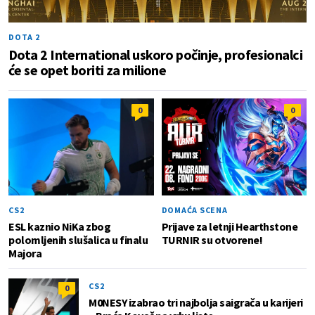
DOTA 2
Dota 2 International uskoro počinje, profesionalci
će se opet boriti za milione
0
0
CS2
DOMAĆA SCENA
ESL kaznio NiKa zbog
Prijave za letnji Hearthstone
polomljenih slušalica u finalu
TURNIR su otvorene!
Majora
CS2
0
M0NESY izabrao tri najbolja saigrača u karijeri