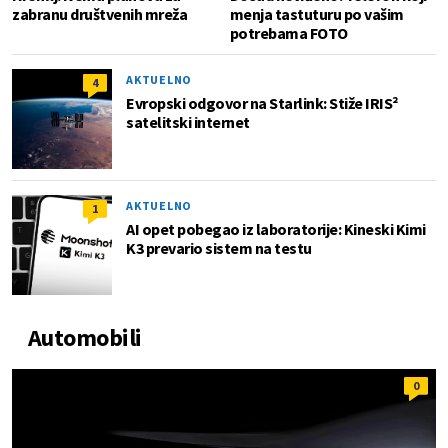
zabranu društvenih mreža
menja tastuturu po vašim
potrebama FOTO
AKTUELNO
4
Evropski odgovor na Starlink: Stiže IRIS²
satelitski internet
AKTUELNO
1
AI opet pobegao iz laboratorije: Kineski Kimi
K3 prevario sistem na testu
Automobili
0