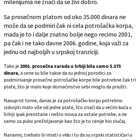
milenijuma ne znači da se živi dobro.
Sa prosečnom platom od oko 35.000 dinara ne
može da se podmiri čak ni cela potrošačka korpa,
mada je to i dalje znatno bolje nego recimo 2001,
pa čak i ne tako davne 2006. godine, koja važi za
jednu od najboljih u srpskoj tranziciji.
Tako je
2001. prosečna zarada u Srbiji bila samo 5.375
dinara
, a cene su bile takve da su jednoj porodici za
podmirivanje prosečne potrošačke korpe bile potrebne čak tri
plate, što je malo koje domaćinstvo sebi moglo da priušti.
Nasuprot tome, danas je za potrošačku korpu potrebno
izdvojiti malo više od jedne plate, što znači da u većini kuća u
Srbiji ipak preostane i nešto novca za ostale potrebe, a ne
samo za puko preživljavanje kao što je to ranije bio slučaj.
Naravno, trebalo bi imati u vidu i to da su srpski statističari u