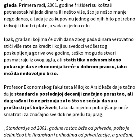
gleda
. Primera radi, 2001. godine frižideri su koštali
petnaestak hiljada dinara ili nešto više, što je nešto manje
nego danas, a tada je za kupovinu jednog od njih bilo potrebno
izdvojiti bar tri plate, a sada ni jednu celu.
Ipak, građani kojima će ovih dana zbog pada dinara verovatno
stići više rate za kredit i koji su svedoci već šestog
poskupljenja goriva ove godine, teško mogu da stvari
posmatraju iz ovog ugla, ali
statistika nedvosmisleno
pokazuje da se ekonomija kreće u dobrom pravcu, iako
možda nedovoljno brzo.
Profesor Ekonomskog fakulteta Milojko Arsić kaže da je tačno
da je
standard u poslednjoj deceniji značajno porastao, ali
da građani to ne priznaju zato što se sećaju da su u
prošlosti još bolje živeli
, tako da nijedno poboljšanje neće
smatrati za značajno sve dok ne pređu taj prag.
„Standard je od 2001. godine rastao brže od privrede, pošto je
delimično bio finansiran i prihodima od privatizacije, a građani,