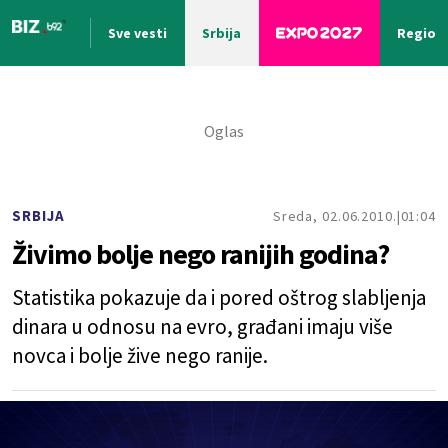
Sve vesti
Srbija
Region
Nova vest
SRBIJA
Sreda, 02.06.2010.
01:04
Živimo bolje nego ranijih godina?
Statistika pokazuje da i pored oštrog slabljenja
dinara u odnosu na evro, građani imaju više
novca i bolje žive nego ranije.