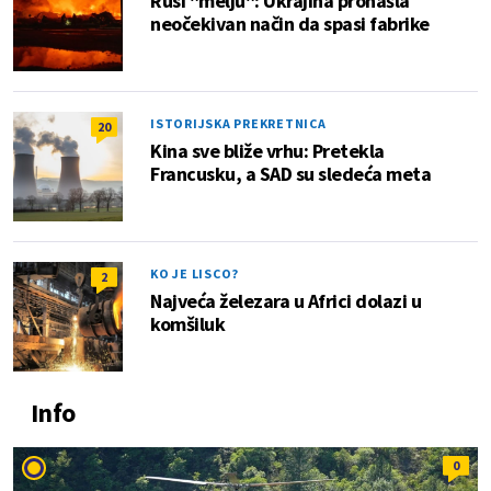
Rusi "melju": Ukrajina pronašla
neočekivan način da spasi fabrike
ISTORIJSKA PREKRETNICA
20
Kina sve bliže vrhu: Pretekla
Francusku, a SAD su sledeća meta
KO JE LISCO?
2
Najveća železara u Africi dolazi u
komšiluk
Info
0