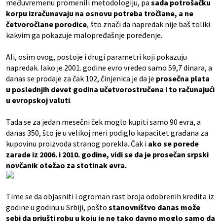
međuvremenu promenili metodologiju, pa
sada
potrošačku
korpu izračunavaju na osnovu potreba tročlane, a ne
četvoročlane porodice
, što znači da napredak nije baš toliki
kakvim ga pokazuje malopređašnje poređenje.
Ali, osim ovog, postoje i drugi parametri koji pokazuju
napredak. Iako je 2001. godine evro vredeo samo 59,7 dinara, a
danas se prodaje za čak 102, činjenica je da je
prosečna plata
u poslednjih devet godina učetvorostručena i to računajući
u evropskoj valuti
.
Tada se za jedan mesečni ček moglo kupiti samo 90 evra, a
danas 350, što je u velikoj meri podiglo kapacitet građana za
kupovinu proizvoda stranog porekla. Čak i
ako se porede
zarade iz 2006. i 2010. godine, vidi se da je prosečan srpski
novčanik otežao za stotinak evra.
Time se da objasniti i ogroman rast broja odobrenih kredita iz
godine u godinu u Srbiji, pošto
stanovništvo danas može
sebi da priušti robu u koju je ne tako davno moglo samo da