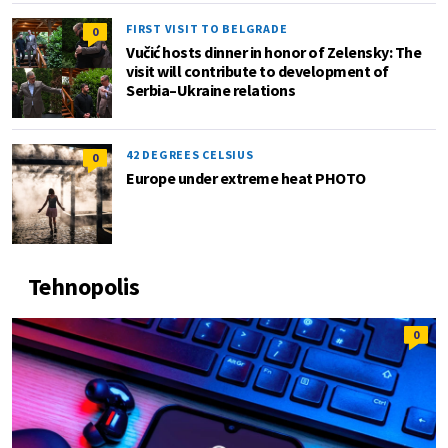
FIRST VISIT TO BELGRADE
0
Vučić hosts dinner in honor of Zelensky: The
visit will contribute to development of
Serbia–Ukraine relations
42 DEGREES CELSIUS
0
Europe under extreme heat PHOTO
Tehnopolis
0