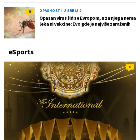
OPASNOST I U SRBIJI?
0
Opasan virus širi se Evropom, a za njega nema
leka ni vakcine: Evo gde je najviše zaraženih
eSports
0