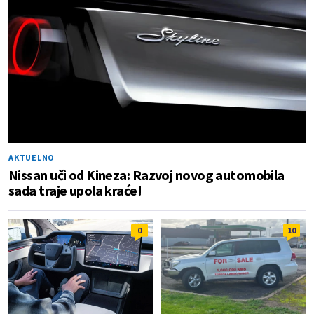
AKTUELNO
Nissan uči od Kineza: Razvoj novog automobila
sada traje upola kraće!
0
10