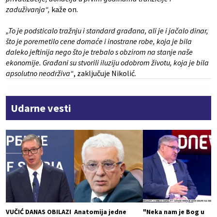
zaduživanja“,
kaže on.
„To je podsticalo tražnju i standard građana, ali je i jačalo dinar,
što je poremetilo cene domaće i inostrane robe, koja je bila
daleko jeftinija nego što je trebalo s obzirom na stanje naše
ekonomije. Građani su stvorili iluziju odobrom životu, koja je bila
apsolutno neodrživa“
, zaključuje Nikolić.
Udarne vesti
VUČIĆ DANAS OBILAZI
Anatomija jedne
"Neka nam je Bog u