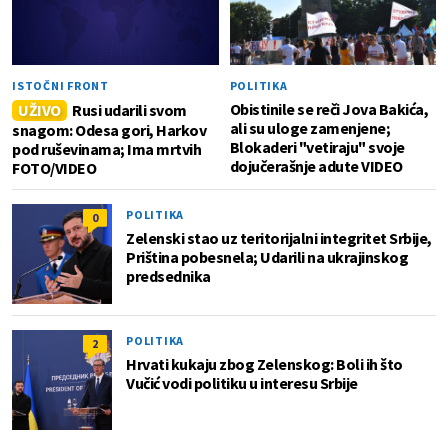
ISTOČNI FRONT
POLITIKA
Obistinile se reči Jova Bakića,
UŽIVO
Rusi udarili svom
ali su uloge zamenjene;
snagom: Odesa gori, Harkov
Blokaderi "vetiraju" svoje
pod ruševinama; Ima mrtvih
dojučerašnje adute VIDEO
FOTO/VIDEO
POLITIKA
0
Zelenski stao uz teritorijalni integritet Srbije,
Priština pobesnela; Udarili na ukrajinskog
predsednika
POLITIKA
2
Hrvati kukaju zbog Zelenskog: Boli ih što
Vučić vodi politiku u interesu Srbije