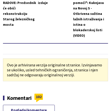
RADOVE: Predsednik
izdaje
pomoći": Kuknjava
će obići
na Novoj S -
rekonstrukciju
Otkrivena suština
Starog železničkog
lažnih istraživanja i
mosta
istina o
blokaderskoj listi
(VIDEO)
Ovo je arhivirana verzija originalne stranice. Izvinjavamo
se ukoliko, usled tehničkih ograničenja, stranica i njen
sadržaj ne odgovaraju originalnoj verziji.
102
Komentari
Pogledaj komentare