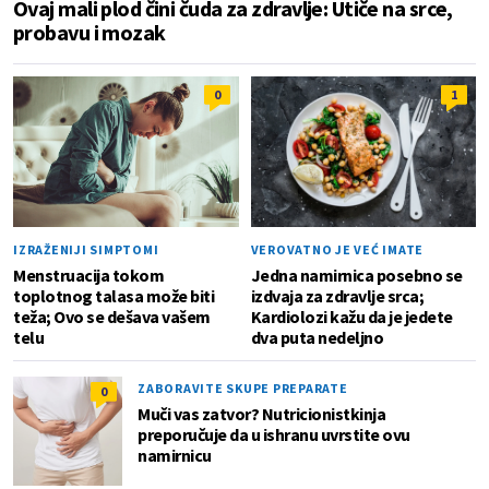
Ovaj mali plod čini čuda za zdravlje: Utiče na srce,
probavu i mozak
0
1
IZRAŽENIJI SIMPTOMI
VEROVATNO JE VEĆ IMATE
Menstruacija tokom
Jedna namirnica posebno se
toplotnog talasa može biti
izdvaja za zdravlje srca;
teža; Ovo se dešava vašem
Kardiolozi kažu da je jedete
telu
dva puta nedeljno
ZABORAVITE SKUPE PREPARATE
0
Muči vas zatvor? Nutricionistkinja
preporučuje da u ishranu uvrstite ovu
namirnicu