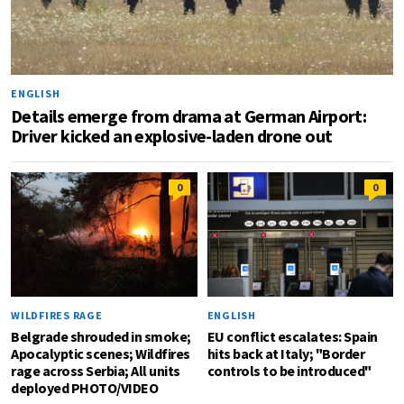
ENGLISH
Details emerge from drama at German Airport:
Driver kicked an explosive-laden drone out
0
0
WILDFIRES RAGE
ENGLISH
Belgrade shrouded in smoke;
EU conflict escalates: Spain
Apocalyptic scenes; Wildfires
hits back at Italy; "Border
rage across Serbia; All units
controls to be introduced"
deployed PHOTO/VIDEO