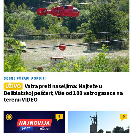
BESNE POŽARI U SRBIJI
UŽIVO
Vatra preti naseljima: Najteže u
Deliblatskoj peščari; Više od 100 vatrogasaca na
terenu VIDEO
8
0