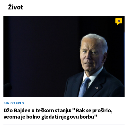
Život
0
SIN OTKRIO
Džo Bajden u teškom stanju: "Rak se proširio,
veoma je bolno gledati njegovu borbu"