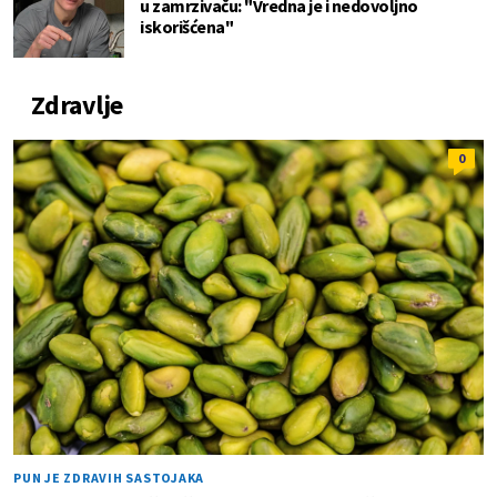
u zamrzivaču: "Vredna je i nedovoljno
iskorišćena"
Zdravlje
0
PUN JE ZDRAVIH SASTOJAKA