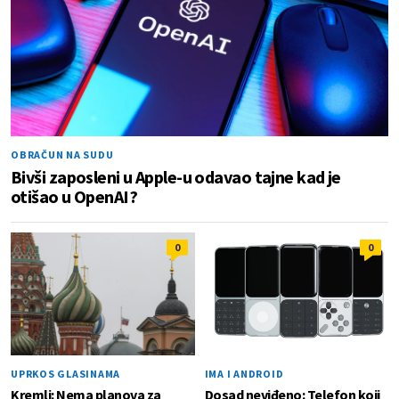
OBRAČUN NA SUDU
Bivši zaposleni u Apple-u odavao tajne kad je
otišao u OpenAI?
0
0
UPRKOS GLASINAMA
IMA I ANDROID
Kremlj: Nema planova za
Dosad neviđeno: Telefon koji