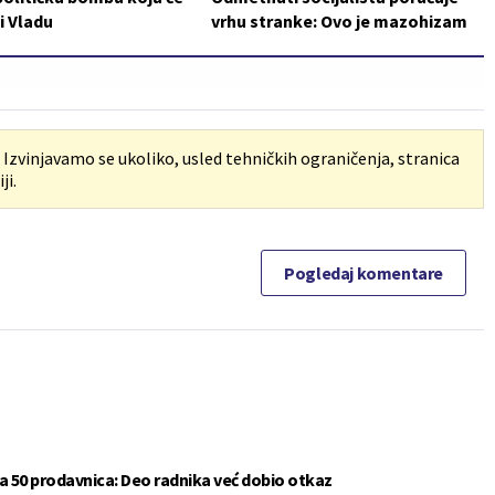
i Vladu
vrhu stranke: Ovo je mazohizam
. Izvinjavamo se ukoliko, usled tehničkih ograničenja, stranica
ji.
Pogledaj komentare
a 50 prodavnica: Deo radnika već dobio otkaz