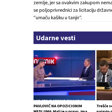
zemlje, jer sa ovakvim zakupom nema n
se poljoprivrednici za licitaciju drž
“umaču kašiku u tanjir”.
Udarne vesti
PAVLOVIĆ NA OPOZICIONIM
Trešće s
MEDIJIMA: Mali je u pravu, ima
najavio 