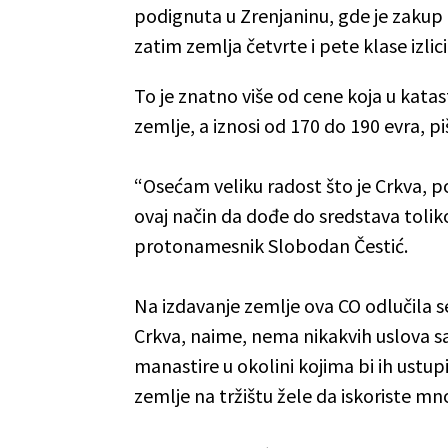
podignuta u Zrenjaninu, gde je zakup
zatim zemlja četvrte i pete klase izlic
To je znatno više od cene koja u katas
zemlje, a iznosi od 170 do 190 evra, p
“Osećam veliku radost što je Crkva, 
ovaj način da dođe do sredstava toli
protonamesnik Slobodan Čestić.
Na izdavanje zemlje ova CO odlučila s
Crkva, naime, nema nikakvih uslova sa
manastire u okolini kojima bi ih ustu
zemlje na tržištu žele da iskoriste m