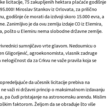
e licitacije, 75 zakupljenih hektara plaćaće godišnje
95.000! Miroslav Stankov iz Orlovata, za prilično
u, godišnje će morati da izdvoji skoro 15.000 evra, a
ne. Zanimljivo je da ovu zemlju izdaje CO iz Elemira,
ina, pošto u Elemiru nema slobodne državne zemlje.
ivrednici sumnjičavo vrte glavom. Nedoumicu o
eten Gligorijević, agroekonomista, vlasnik zadruge
 nelogičnost da za Crkvu ne važe pravila koja se
opredeljujuće da učesnik licitacije prebiva na
e, ne važi ni državni princip o maksimalnom izdavanju
a, pa čudi pristajanje na astronomsku arendu. Mislim
oškim faktorom. Željom da se obrađuje što više