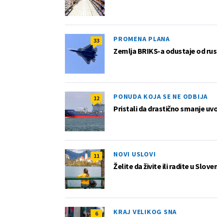
PROMENA PLANA
33
Zemlja BRIKS-a odustaje od rus
PONUDA KOJA SE NE ODBIJA
12
Pristali da drastično smanje uv
NOVI USLOVI
11
Želite da živite ili radite u Slov
KRAJ VELIKOG SNA
6