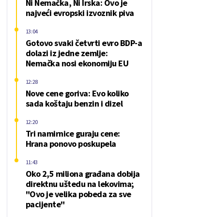
Ni Nemačka, Ni Irska: Ovo je
najveći evropski izvoznik piva
13:04
Gotovo svaki četvrti evro BDP-a
dolazi iz jedne zemlje:
Nemačka nosi ekonomiju EU
12:28
Nove cene goriva: Evo koliko
sada koštaju benzin i dizel
12:20
Tri namirnice guraju cene:
Hrana ponovo poskupela
11:43
Oko 2,5 miliona građana dobija
direktnu uštedu na lekovima;
"Ovo je velika pobeda za sve
pacijente"