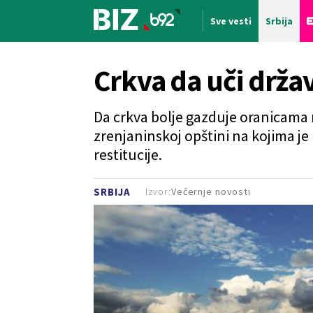
Sve vesti
Srbija
Nova vest
Crkva da uči držav
Da crkva bolje gazduje oranicama n
zrenjaninskoj opštini na kojima je
restitucije.
Izvor:
Večernje novosti
SRBIJA