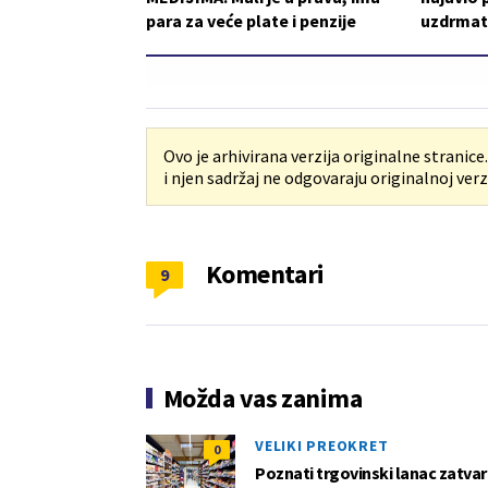
para za veće plate i penzije
uzdrmat
Ovo je arhivirana verzija originalne stranice
i njen sadržaj ne odgovaraju originalnoj verzi
Komentari
9
Možda vas zanima
VELIKI PREOKRET
0
Poznati trgovinski lanac zatvar