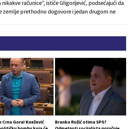
ikakve računice”, ističe Gligorijević, podsećajući da
avne zemlje prethodno dogovore i jedan drugom ne
e Crna Gora! Knežević
Branko Ružić otima SPS?
političku bombu koja će
Odmetnuti socijalista poručuje