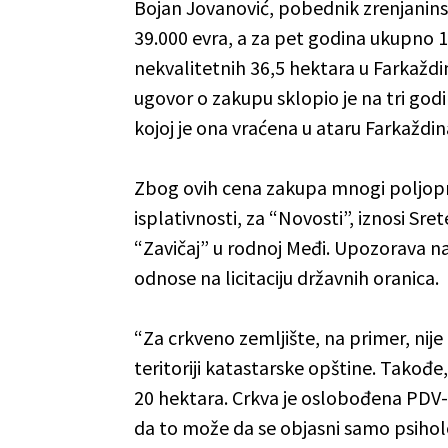
Bojan Jovanović, pobednik zrenjaninsk
39.000 evra, a za pet godina ukupno 1
nekvalitetnih 36,5 hektara u Farkaždin
ugovor o zakupu sklopio je na tri godi
kojoj je ona vraćena u ataru Farkažd
Zbog ovih cena zakupa mnogi poljopr
isplativnosti, za “Novosti”, iznosi Sr
“Zavičaj” u rodnoj Međi. Upozorava na
odnose na licitaciju državnih oranica.
“Za crkveno zemljište, na primer, nije 
teritoriji katastarske opštine. Takođ
20 hektara. Crkva je oslobođena PDV-
da to može da se objasni samo psihol