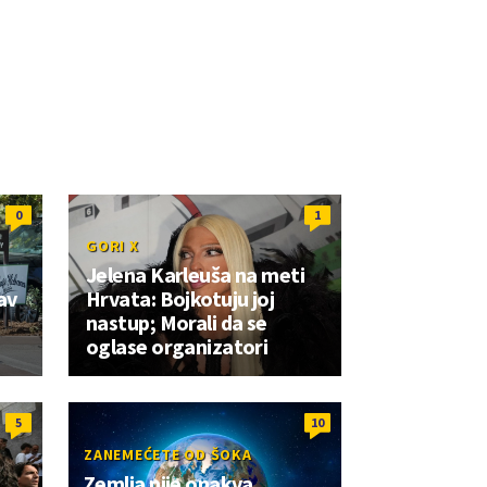
0
1
GORI X
Jelena Karleuša na meti
av
Hrvata: Bojkotuju joj
nastup; Morali da se
oglase organizatori
5
10
ZANEMEĆETE OD ŠOKA
Zemlja nije onakva