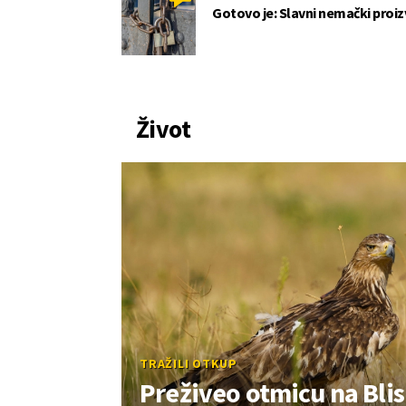
Gotovo je: Slavni nemački proi
Život
TRAŽILI OTKUP
Preživeo otmicu na Blis