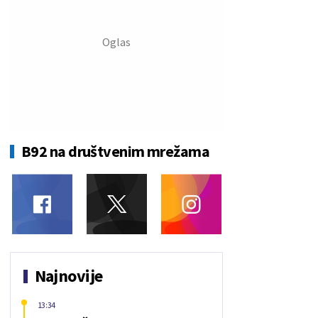
B92 na društvenim mrežama
Najnovije
13:34