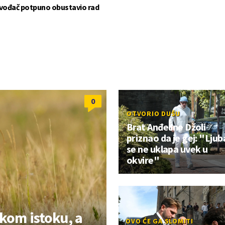
zvođač potpuno obustavio rad
0
OTVORIO DUŠU
Brat Anđeline Džoli
priznao da je gej: "Ljub
se ne uklapa uvek u
okvire"
kom istoku, a
OVO ĆE GA SLOMITI