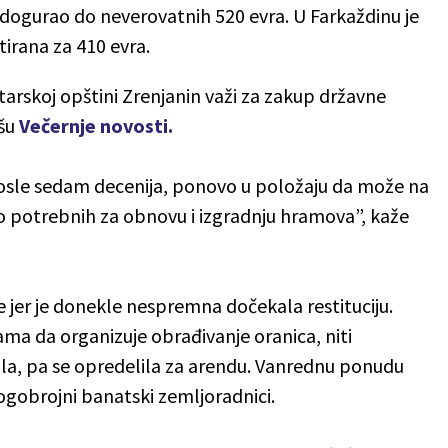
 dogurao do neverovatnih 520 evra. U Farkaždinu je
itirana za 410 evra.
tarskoj opštini Zrenjanin važi za zakup državne
išu
Večernje novosti.
posle sedam decenija, ponovo u položaju da može na
ko potrebnih za obnovu i izgradnju hramova”, kaže
e jer je donekle nespremna dočekala restituciju.
ma da organizuje obrađivanje oranica, niti
pila, pa se opredelila za arendu. Vanrednu ponudu
nogobrojni banatski zemljoradnici.