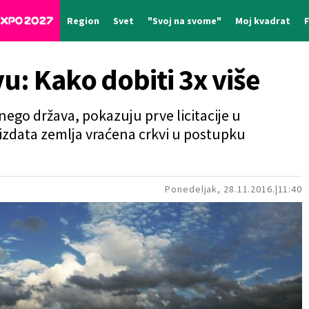
Region
Svet
"Svoj na svome"
Moj kvadrat
u: Kako dobiti 3x više
ego država, pokazuju prve licitacije u
 izdata zemlja vraćena crkvi u postupku
Ponedeljak, 28.11.2016.
11:40