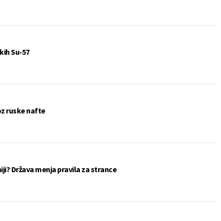
kih Su-57
oz ruske nafte
eniji? Država menja pravila za strance