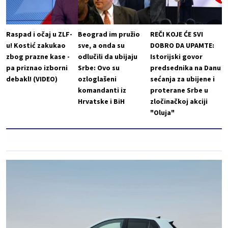
Raspad i očaj u ZLF-
Beograd im pružio
REČI KOJE ĆE SVI
u! Kostić zakukao
sve, a onda su
DOBRO DA UPAMTE:
zbog prazne kase -
odlučili da ubijaju
Istorijski govor
pa priznao izborni
Srbe: Ovo su
predsednika na Danu
debakl! (VIDEO)
ozloglašeni
sećanja za ubijene i
komandanti iz
proterane Srbe u
Hrvatske i BiH
zločinačkoj akciji
"Oluja"