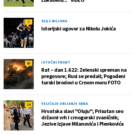
359,5 MILIONA
7
Istorijski ugovor za Nikolu Jokića
ISTOČNI FRONT
65
Rat – dan 1.622: Zelenski spreman na
pregovore; Rusi se predali; Pogođeni
turski brodovi u Crnom moru FOTO
VELIČAJU UBIJANJE SRBA
14
Hrvatska slavi "Oluju"; Prisutan ceo
državni vrh i crnogorski zvaničnik;
Jezive izjave Milanovića i Plenkovića