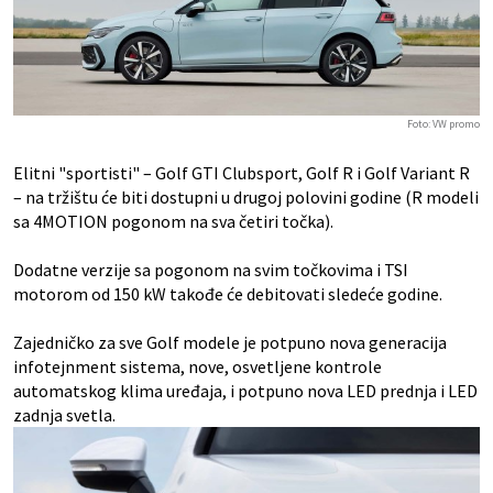
Foto: VW promo
Elitni "sportisti" – Golf GTI Clubsport, Golf R i Golf Variant R
– na tržištu će biti dostupni u drugoj polovini godine (R modeli
sa 4MOTION pogonom na sva četiri točka).
Dodatne verzije sa pogonom na svim točkovima i TSI
motorom od 150 kW takođe će debitovati sledeće godine.
Zajedničko za sve Golf modele je potpuno nova generacija
infotejnment sistema, nove, osvetljene kontrole
automatskog klima uređaja, i potpuno nova LED prednja i LED
zadnja svetla.