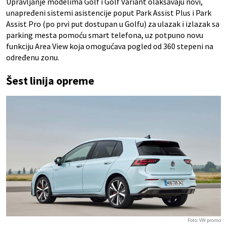
Upravljanje modelima Golf i Golf Variant olakšavaju novi,
unapređeni sistemi asistencije poput Park Assist Plus i Park
Assist Pro (po prvi put dostupan u Golfu) za ulazak i izlazak sa
parking mesta pomoću smart telefona, uz potpuno novu
funkciju Area View koja omogućava pogled od 360 stepeni na
određenu zonu.
Šest linija opreme
Foto: VW promo