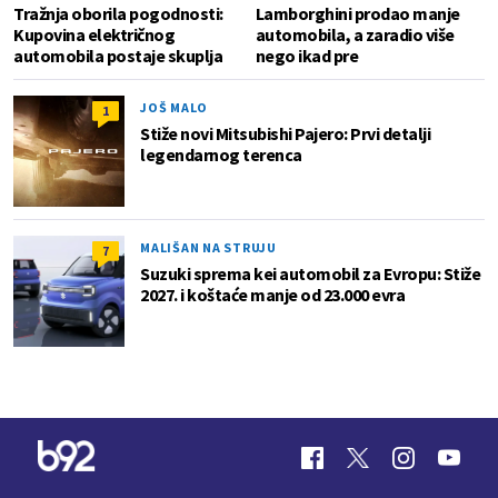
Tražnja oborila pogodnosti:
Lamborghini prodao manje
Kupovina električnog
automobila, a zaradio više
automobila postaje skuplja
nego ikad pre
JOŠ MALO
1
Stiže novi Mitsubishi Pajero: Prvi detalji
legendarnog terenca
MALIŠAN NA STRUJU
7
Suzuki sprema kei automobil za Evropu: Stiže
2027. i koštaće manje od 23.000 evra