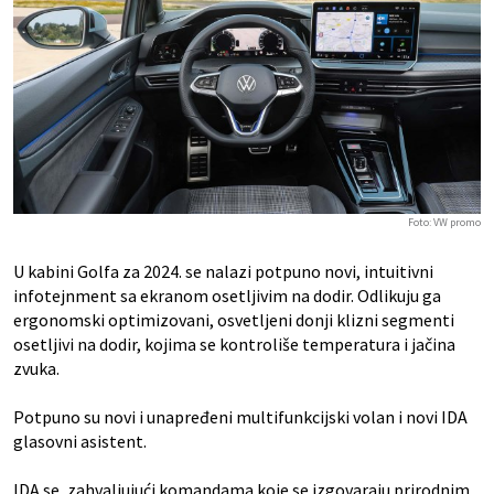
Foto: VW promo
U kabini Golfa za 2024. se nalazi potpuno novi, intuitivni
infotejnment sa ekranom osetljivim na dodir. Odlikuju ga
ergonomski optimizovani, osvetljeni donji klizni segmenti
osetljivi na dodir, kojima se kontroliše temperatura i jačina
zvuka.
Potpuno su novi i unapređeni multifunkcijski volan i novi IDA
glasovni asistent.
IDA se, zahvaljujući komandama koje se izgovaraju prirodnim