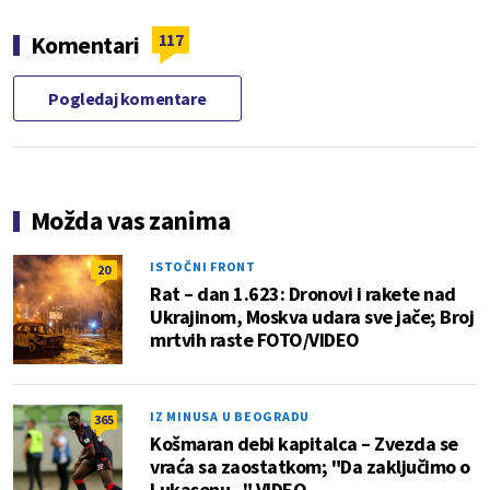
117
Komentari
Pogledaj komentare
Možda vas zanima
ISTOČNI FRONT
20
Rat – dan 1.623: Dronovi i rakete nad
Ukrajinom, Moskva udara sve jače; Broj
mrtvih raste FOTO/VIDEO
IZ MINUSA U BEOGRADU
365
Košmaran debi kapitalca – Zvezda se
vraća sa zaostatkom; "Da zaključimo o
Lukasenu..." VIDEO