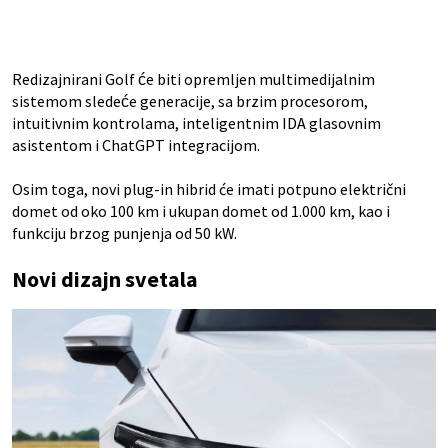
Redizajnirani Golf će biti opremljen multimedijalnim
sistemom sledeće generacije, sa brzim procesorom,
intuitivnim kontrolama, inteligentnim IDA glasovnim
asistentom i ChatGPT integracijom.
Osim toga, novi plug-in hibrid će imati potpuno električni
domet od oko 100 km i ukupan domet od 1.000 km, kao i
funkciju brzog punjenja od 50 kW.
Novi dizajn svetala