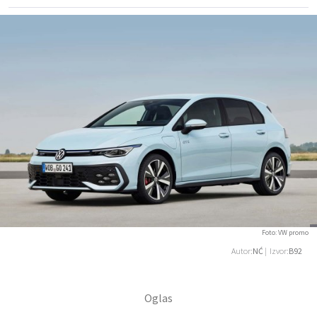
Foto: VW promo
Autor:
NĆ
| Izvor:
B92