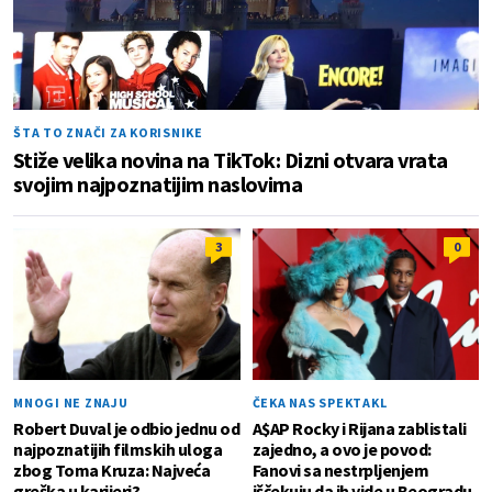
ŠTA TO ZNAČI ZA KORISNIKE
Stiže velika novina na TikTok: Dizni otvara vrata
svojim najpoznatijim naslovima
3
0
MNOGI NE ZNAJU
ČEKA NAS SPEKTAKL
Robert Duval je odbio jednu od
A$AP Rocky i Rijana zablistali
najpoznatijih filmskih uloga
zajedno, a ovo je povod:
zbog Toma Kruza: Najveća
Fanovi sa nestrpljenjem
greška u karijeri?
iščekuju da ih vide u Beogradu