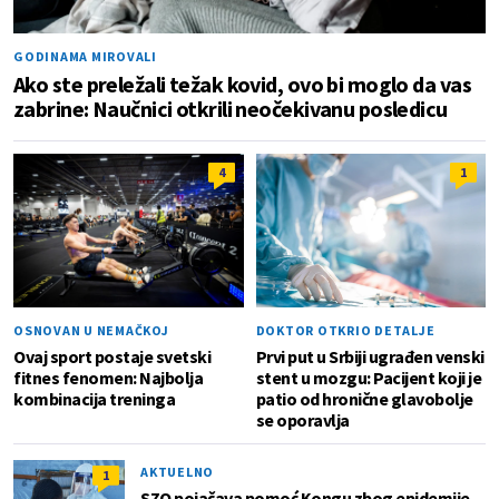
GODINAMA MIROVALI
Ako ste preležali težak kovid, ovo bi moglo da vas
zabrine: Naučnici otkrili neočekivanu posledicu
4
1
OSNOVAN U NEMAČKOJ
DOKTOR OTKRIO DETALJE
Ovaj sport postaje svetski
Prvi put u Srbiji ugrađen venski
fitnes fenomen: Najbolja
stent u mozgu: Pacijent koji je
kombinacija treninga
patio od hronične glavobolje
se oporavlja
AKTUELNO
1
SZO pojačava pomoć Kongu zbog epidemije