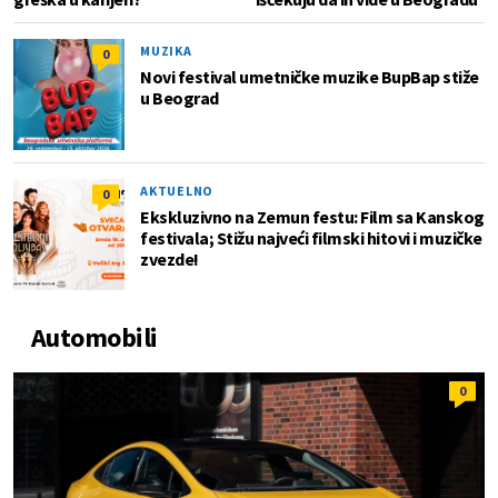
MUZIKA
0
Novi festival umetničke muzike BupBap stiže
u Beograd
AKTUELNO
0
Ekskluzivno na Zemun festu: Film sa Kanskog
festivala; Stižu najveći filmski hitovi i muzičke
zvezde!
Automobili
0