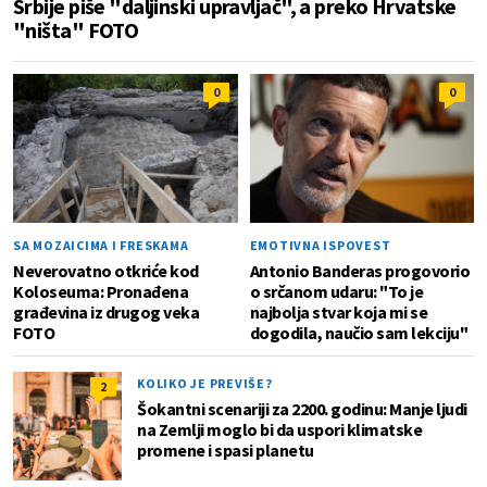
Srbije piše "daljinski upravljač", a preko Hrvatske
"ništa" FOTO
0
0
SA MOZAICIMA I FRESKAMA
EMOTIVNA ISPOVEST
Neverovatno otkriće kod
Antonio Banderas progovorio
Koloseuma: Pronađena
o srčanom udaru: "To je
građevina iz drugog veka
najbolja stvar koja mi se
FOTO
dogodila, naučio sam lekciju"
KOLIKO JE PREVIŠE?
2
Šokantni scenariji za 2200. godinu: Manje ljudi
na Zemlji moglo bi da uspori klimatske
promene i spasi planetu