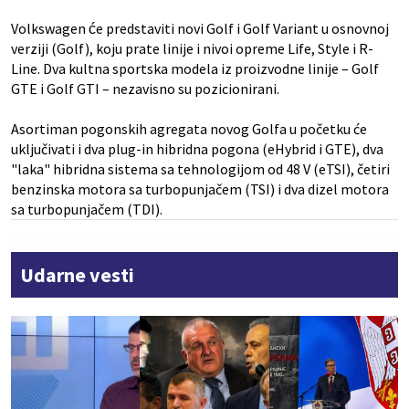
Volkswagen će predstaviti novi Golf i Golf Variant u osnovnoj
verziji (Golf), koju prate linije i nivoi opreme Life, Style i R-
Line. Dva kultna sportska modela iz proizvodne linije – Golf
GTE i Golf GTI – nezavisno su pozicionirani.
Asortiman pogonskih agregata novog Golfa u početku će
uključivati i dva plug-in hibridna pogona (eHybrid i GTE), dva
"laka" hibridna sistema sa tehnologijom od 48 V (eTSI), četiri
benzinska motora sa turbopunjačem (TSI) i dva dizel motora
sa turbopunjačem (TDI).
Udarne vesti