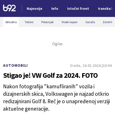
Najnovije
Info
Istočni front
Iranska kr
Nova vest
Aktuelno
Testovi
Polovnjak
Visoki napon
Garaža
Zanimljiv
AUTOMOBILI
Sreda, 24.01.2024.
10:04
Stigao je! VW Golf za 2024. FOTO
Nakon fotografija "kamufliranih" vozila i
dizajnerskih skica, Volkswagen je najzad otkrio
redizajnirani Golf 8. Reč je o unapređenoj verziji
aktuelne generacije.