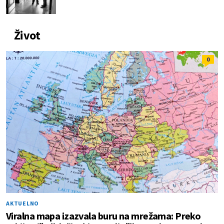
Život
0
AKTUELNO
Viralna mapa izazvala buru na mrežama: Preko