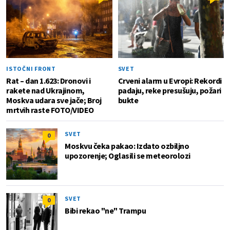
ISTOČNI FRONT
SVET
Rat – dan 1.623: Dronovi i
Crveni alarm u Evropi: Rekordi
rakete nad Ukrajinom,
padaju, reke presušuju, požari
Moskva udara sve jače; Broj
bukte
mrtvih raste FOTO/VIDEO
SVET
0
Moskvu čeka pakao: Izdato ozbiljno
upozorenje; Oglasili se meteorolozi
SVET
0
Bibi rekao "ne" Trampu