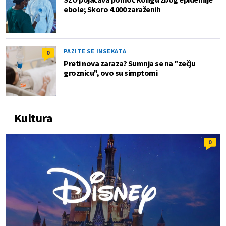
ebole; Skoro 4.000 zaraženih
PAZITE SE INSEKATA
0
Preti nova zaraza? Sumnja se na "zečju
groznicu", ovo su simptomi
Kultura
0