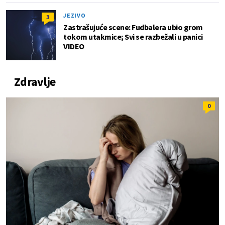
JEZIVO
3
Zastrašujuće scene: Fudbalera ubio grom
tokom utakmice; Svi se razbežali u panici
VIDEO
Zdravlje
0