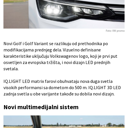
Foto: VW promo
Novi Golf i Golf Variant se razlikuju od prethodnika po
modifikacijama prednjeg dela. Vizuelno definisane
karakteristike uključuju Volkswagenov logo, koji je prvi put
osvetljen za evropska tržišta, i novi dizajn LED prednjih
svetala.
IQ.LIGHT LED matrix farovi obuhvataju nova duga svetla
visokih performansi sa dometom do 500 m. IQ.LIGHT 3D LED
zadnja svetla u obe varijante takođe su dobila novi dizajn.
Novi multimedijalni sistem