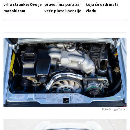
vrhu stranke: Ovo je
pravu, ima para za
koja će uzdrmati
mazohizam
veće plate i penzije
Vladu
Foto: Bring a Trailer