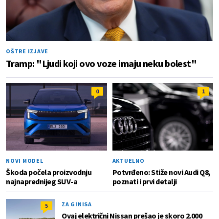
OŠTRE IZJAVE
Tramp: "Ljudi koji ovo voze imaju neku bolest"
0
1
NOVI MODEL
AKTUELNO
Škoda počela proizvodnju
Potvrđeno: Stiže novi Audi Q8,
najnaprednijeg SUV-a
poznati i prvi detalji
ZA GINISA
5
Ovaj električni Nissan prešao je skoro 2.000