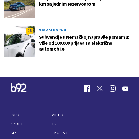
km sa jednim rezervoarom!
VISOKI NAPON
16
Subvencije u Nemačkoj napravile pomamu:
Više od 100.000 prijava za električne
automobile
INFO
VIDEO
SPORT
TV
BIZ
ENGLISH