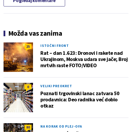
Pogledaj komentare
Možda vas zanima
ISTOČNI FRONT
25
Rat – dan 1.623: Dronovi i rakete nad
Ukrajinom, Moskva udara sve jače; Broj
mrtvih raste FOTO/VIDEO
VELIKI PREOKRET
0
Poznati trgovinski lanac zatvara 50
prodavnica: Deo radnika već dobio
otkaz
NA KORAK OD PLEJ-OFA
80