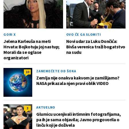
GORI X
OVO ĆE GA SLOMITI
Jelena Karleuša na meti
Novi udar za Luku Dončića:
Hrvata: Bojkotuju joj nastup;
Bivša verenica traži bogatstvo
Morali da se oglase
na sudu
organizatori
ZANEMEĆETE OD ŠOKA
10
Zemlja nije onakva kakvom je zamišljamo?
NASA prikazala njen pravi oblik VIDEO
AKTUELNO
3
Glumicu ucenjivali intimnim fotografijama,
pa ih je sama objavila; Javno progovorila o
linču koji je doživela