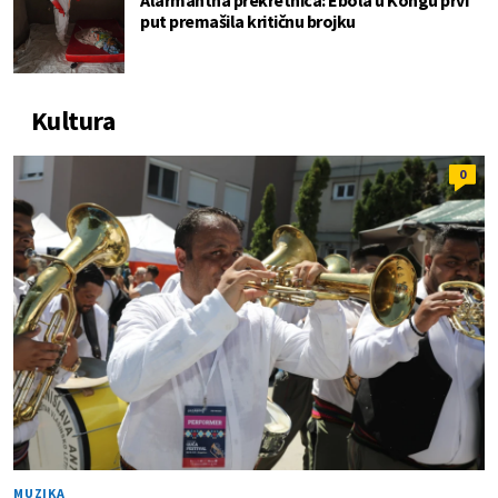
put premašila kritičnu brojku
Kultura
0
MUZIKA