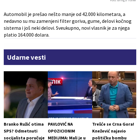
Foto: Bring a Trailer
Automobil je prešao nešto manje od 42.000 kilometara, a
nedavno su mu zamenjeni filter goriva, gume, delovi kočnog
sistema i još neki delovi. Sveukupno, novi vlasnik je za njega
platio 164.000 dolara.
Udarne vesti
Branko Ružić otima
PAVLOVIĆ NA
Trešće se Crna Gora!
SPS? Odmetnuti
OPOZICIONIM
Knežević najavio
socijalista poručuje
MEDIJIMA: Mali je u
političku bombu