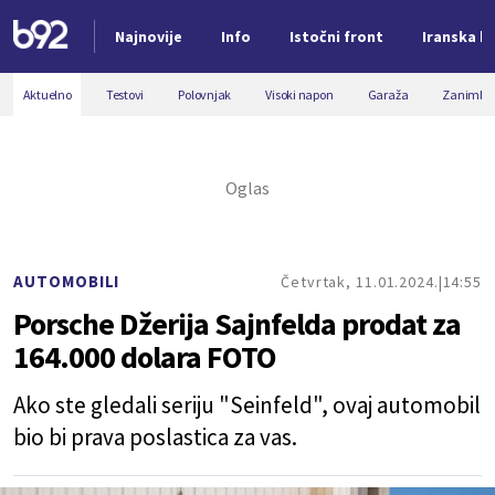
Najnovije
Info
Istočni front
Iranska kr
Nova vest
Aktuelno
Testovi
Polovnjak
Visoki napon
Garaža
Zanimljiv
AUTOMOBILI
Četvrtak, 11.01.2024.
14:55
Porsche Džerija Sajnfelda prodat za
164.000 dolara FOTO
Ako ste gledali seriju "Seinfeld", ovaj automobil
bio bi prava poslastica za vas.