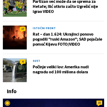
Partizan već može da se sprema za
Hetafe; Ilić otkrio zašto Ugrešić nije
igrao VIDEO
ISTOČNI FRONT
17
Rat – dan 1.624: Ukrajinci ponovo
pogodili "ruski Amazon"; SAD pojačale
pomoć Kijevu FOTO/VIDEO
SVET
4
Počinje veliki lov: Amerika nudi
nagradu od 100 miliona dolara
Info
15