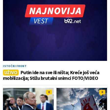
ISTOČNI FRONT
UŽIVO
Putin ide na sve ili ništa; Kreće još veća
mobilizacija; Stižu brutalni snimci FOTO/VIDEO
0
0