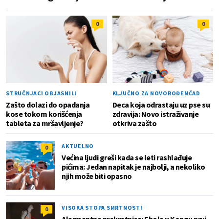
0
0
STRUČNJACI OBJASNILI
KLJUČNO ZA NOVOROĐENČAD
Zašto dolazi do opadanja
Deca koja odrastaju uz pse su
kose tokom korišćenja
zdravija: Novo istraživanje
tableta za mršavljenje?
otkriva zašto
AKTUELNO
0
Većina ljudi greši kada se leti rashlađuje
pićima: Jedan napitak je najbolji, a nekoliko
njih može biti opasno
VISOKA STOPA SMRTNOSTI
0
Alarmantna prekretnica: Ebola u Kongu prvi