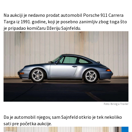
Na aukciji je nedavno prodat automobil Porsche 911 Carrera
Targa iz 1991. godine, koji je posebno zanimljiv zbog toga što
je pripadao komičaru Džeriju Sajnfeldu.
Foto: Bring a Trailer
Da je automobil njegov, sam Sajnfeld otkrio je tek nekoliko
sati pre početka aukcije.