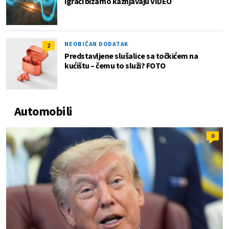
igrači bizarno kažnjavaju VIDEO
NEOBIČAN DODATAK
2
Predstavljene slušalice sa točkićem na
kućištu – čemu to služi? FOTO
Automobili
0