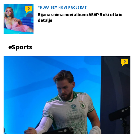
"KUVA SE" NOVI PROJEKAT
0
Rijana snima novi album: ASAP Roki otkrio
detalje
eSports
0