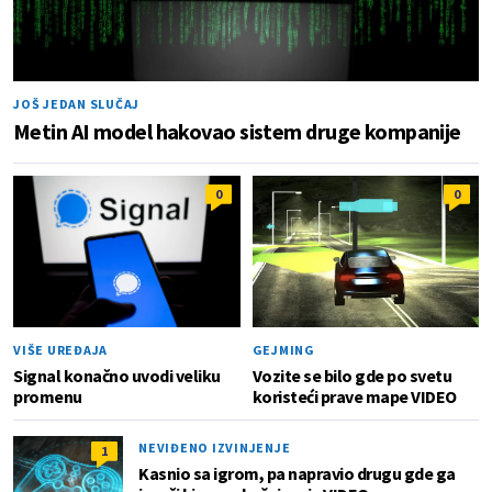
JOŠ JEDAN SLUČAJ
Metin AI model hakovao sistem druge kompanije
0
0
VIŠE UREĐAJA
GEJMING
Signal konačno uvodi veliku
Vozite se bilo gde po svetu
promenu
koristeći prave mape VIDEO
NEVIĐENO IZVINJENJE
1
Kasnio sa igrom, pa napravio drugu gde ga