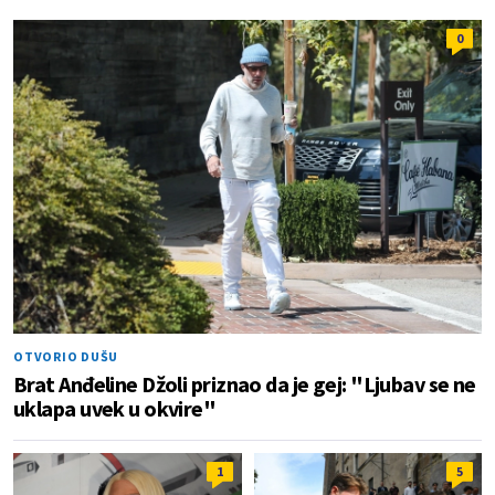
0
OTVORIO DUŠU
Brat Anđeline Džoli priznao da je gej: "Ljubav se ne
uklapa uvek u okvire"
1
5