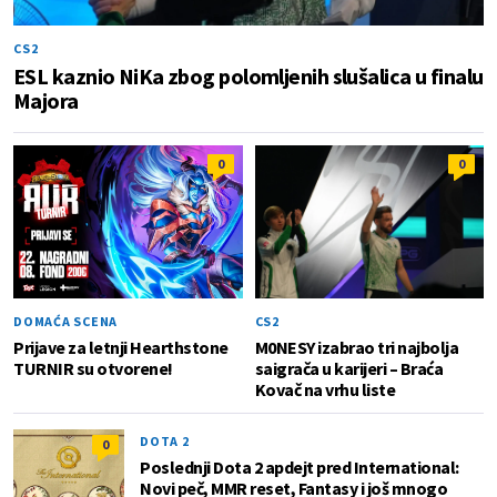
CS2
ESL kaznio NiKa zbog polomljenih slušalica u finalu
Majora
0
0
DOMAĆA SCENA
CS2
Prijave za letnji Hearthstone
M0NESY izabrao tri najbolja
TURNIR su otvorene!
saigrača u karijeri – Braća
Kovač na vrhu liste
DOTA 2
0
Poslednji Dota 2 apdejt pred International:
Novi peč, MMR reset, Fantasy i još mnogo