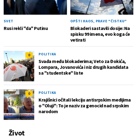
SVET
OPŠTI HAOS, PRAVE "ČISTKU"
Rusi rekli "da" Putinu
Blokaderi sastavili dosije: Na
spisku 99 imena, evo koga će
vetirati
POLITIKA
0
Svađa među blokaderima; Veto za Đokića,
Lompara, Jovanovića i niz drugih kandidata
sa "studentske" liste
POLITIKA
0
Krajišnici očitali lekciju antisrpskim medijima
o "Oluji": To je naziv za genocid nad srpskim
narodom
Život