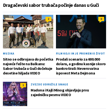
Dragačevski sabor trubača počinje danas u Guči
2
0
MUZIKA
FILM KOJI IM JE PROMENIO ŽIVOT
Sitno se odbrojava do početka
Prodali scenario za 600.000
najveće fešte na Balkanu:
dolara, a godinu kasnije skoro
Sabor trubača u Guči dočekuje
bankrotirali: Neverovatna
desetine hiljada VIDEO
ispovest Meta Dejmona
ZVEZDE UDRUŽILE SNAGE
1
Madona i Kajli Minog objavljuju prvu
zajedničku pesmu VIDEO