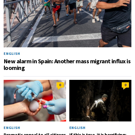
ENGLISH
New alarm in Spain: Another mass migrant influx is
looming
0
0
ENGLISH
ENGLISH
Dramatic appeal to all citizens
If this is true, it is horrifying;