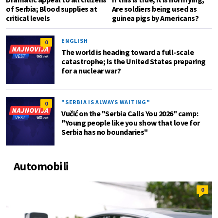
of Serbia; Blood supplies at
Are soldiers being used as
critical levels
guinea pigs by Americans?
ENGLISH
0
The world is heading toward a full-scale
catastrophe; Is the United States preparing
for a nuclear war?
"SERBIA IS ALWAYS WAITING"
0
Vučić on the "Serbia Calls You 2026" camp:
"Young people like you show that love for
Serbia has no boundaries"
Automobili
0