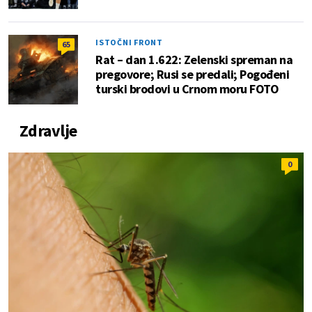
ISTOČNI FRONT
65
Rat – dan 1.622: Zelenski spreman na
pregovore; Rusi se predali; Pogođeni
turski brodovi u Crnom moru FOTO
Zdravlje
0