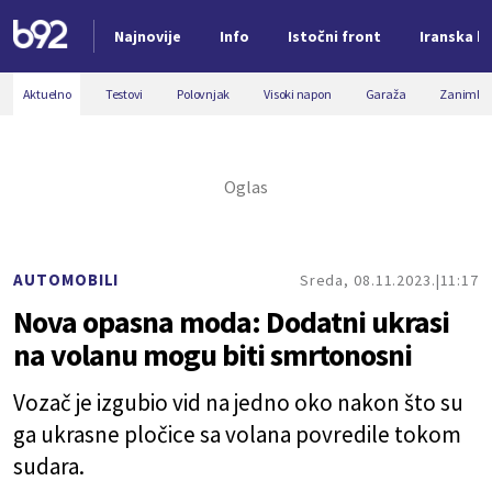
Najnovije
Info
Istočni front
Iranska kr
Nova vest
Aktuelno
Testovi
Polovnjak
Visoki napon
Garaža
Zanimljiv
AUTOMOBILI
Sreda, 08.11.2023.
11:17
Nova opasna moda: Dodatni ukrasi
na volanu mogu biti smrtonosni
Vozač je izgubio vid na jedno oko nakon što su
ga ukrasne pločice sa volana povredile tokom
sudara.