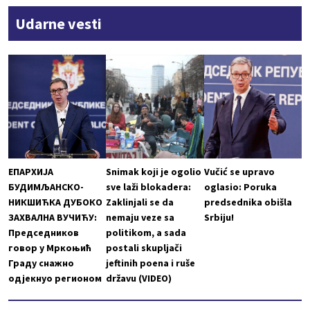
Udarne vesti
ЕПАРХИЈА
Snimak koji je ogolio
Vučić se upravo
БУДИМЉАНСКО-
sve laži blokadera:
oglasio: Poruka
НИКШИЋКА ДУБОКО
Zaklinjali se da
predsednika obišla
ЗАХВАЛНА ВУЧИЋУ:
nemaju veze sa
Srbiju!
Председников
politikom, a sada
говор у Мркоњић
postali skupljači
Граду снажно
jeftinih poena i ruše
одјекнуо регионом
državu (VIDEO)