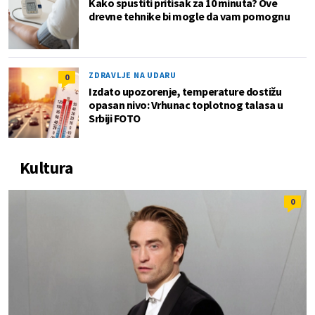
Kako spustiti pritisak za 10 minuta? Ove
drevne tehnike bi mogle da vam pomognu
ZDRAVLJE NA UDARU
0
Izdato upozorenje, temperature dostižu
opasan nivo: Vrhunac toplotnog talasa u
Srbiji FOTO
Kultura
0