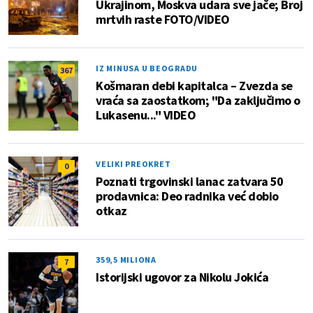
Ukrajinom, Moskva udara sve jače; Broj
mrtvih raste FOTO/VIDEO
IZ MINUSA U BEOGRADU
367
Košmaran debi kapitalca – Zvezda se
vraća sa zaostatkom; "Da zaključimo o
Lukasenu..." VIDEO
VELIKI PREOKRET
0
Poznati trgovinski lanac zatvara 50
prodavnica: Deo radnika već dobio
otkaz
359,5 MILIONA
7
Istorijski ugovor za Nikolu Jokića