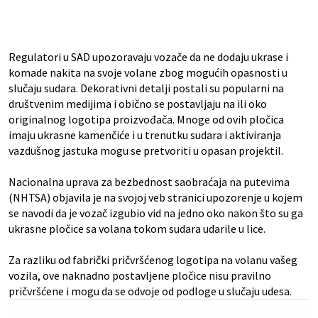
Regulatori u SAD upozoravaju vozače da ne dodaju ukrase i
komade nakita na svoje volane zbog mogućih opasnosti u
slučaju sudara. Dekorativni detalji postali su popularni na
društvenim medijima i obično se postavljaju na ili oko
originalnog logotipa proizvođača. Mnoge od ovih pločica
imaju ukrasne kamenčiće i u trenutku sudara i aktiviranja
vazdušnog jastuka mogu se pretvoriti u opasan projektil.
Nacionalna uprava za bezbednost saobraćaja na putevima
(NHTSA) objavila je na svojoj veb stranici upozorenje u kojem
se navodi da je vozač izgubio vid na jedno oko nakon što su ga
ukrasne pločice sa volana tokom sudara udarile u lice.
Za razliku od fabrički pričvršćenog logotipa na volanu vašeg
vozila, ove naknadno postavljene pločice nisu pravilno
pričvršćene i mogu da se odvoje od podloge u slučaju udesa.