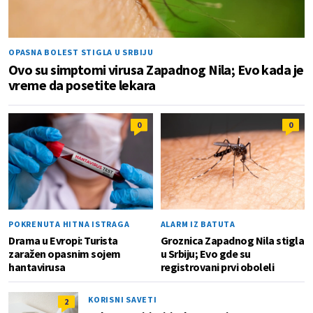
OPASNA BOLEST STIGLA U SRBIJU
Ovo su simptomi virusa Zapadnog Nila; Evo kada je
vreme da posetite lekara
0
0
POKRENUTA HITNA ISTRAGA
ALARM IZ BATUTA
Drama u Evropi: Turista
Groznica Zapadnog Nila stigla
zaražen opasnim sojem
u Srbiju; Evo gde su
hantavirusa
registrovani prvi oboleli
KORISNI SAVETI
2