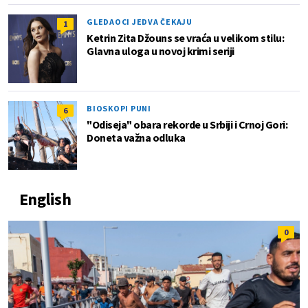
GLEDAOCI JEDVA ČEKAJU
1
Ketrin Zita Džouns se vraća u velikom stilu:
Glavna uloga u novoj krimi seriji
BIOSKOPI PUNI
6
"Odiseja" obara rekorde u Srbiji i Crnoj Gori:
Doneta važna odluka
English
0