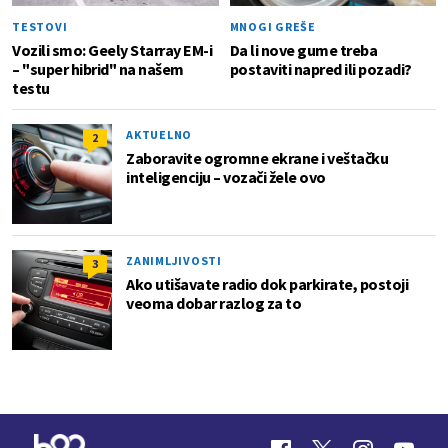
TESTOVI
MNOGI GREŠE
Vozili smo: Geely Starray EM-i
Da li nove gume treba
– "super hibrid" na našem
postaviti napred ili pozadi?
testu
AKTUELNO
2
Zaboravite ogromne ekrane i veštačku
inteligenciju – vozači žele ovo
ZANIMLJIVOSTI
3
Ako utišavate radio dok parkirate, postoji
veoma dobar razlog za to