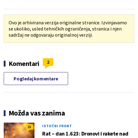
Ovo je arhivirana verzija originalne stranice. Izvinjavamo
se ukoliko, usled tehničkih ograničenja, stranica i njen
sadržaj ne odgovaraju originalnoj verziji.
2
Komentari
Pogledaj komentare
Možda vas zanima
ISTOČNI FRONT
25
Rat – dan 1.623: Dronovi i rakete nad