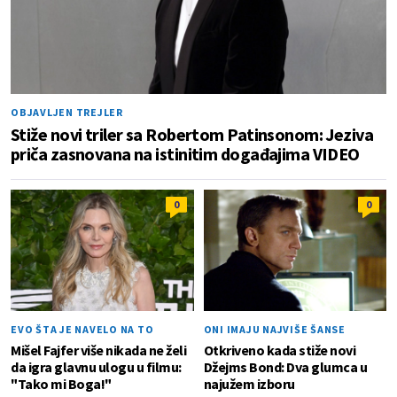
OBJAVLJEN TREJLER
Stiže novi triler sa Robertom Patinsonom: Jeziva
priča zasnovana na istinitim događajima VIDEO
0
0
EVO ŠTA JE NAVELO NA TO
ONI IMAJU NAJVIŠE ŠANSE
Mišel Fajfer više nikada ne želi
Otkriveno kada stiže novi
da igra glavnu ulogu u filmu:
Džejms Bond: Dva glumca u
"Tako mi Boga!"
najužem izboru