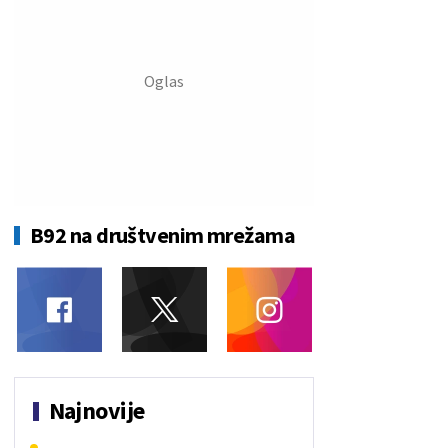
B92 na društvenim mrežama
Najnovije