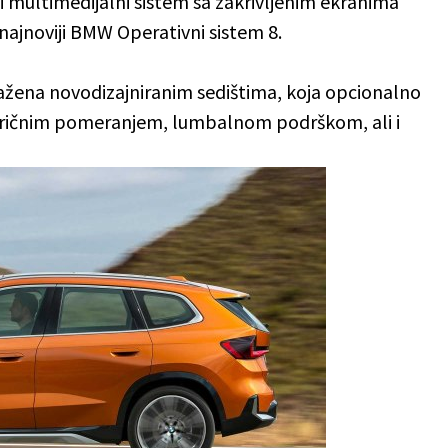
ni multimedijalni sistem sa zakrivljenim ekranima
i najnoviji BMW Operativni sistem 8.
ražena novodizajniranim sedištima, koja opcionalno
lektričnim pomeranjem, lumbalnom podrškom, ali i