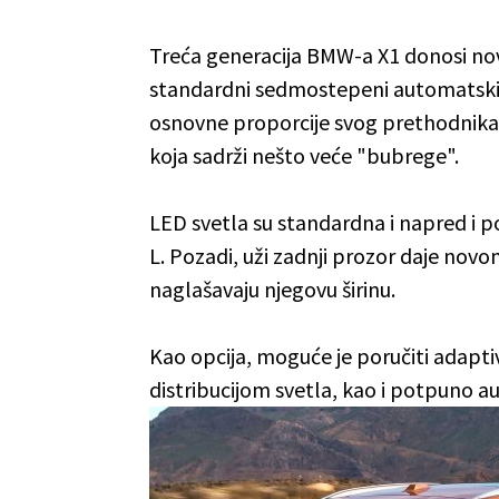
Treća generacija BMW-a X1 donosi novim
standardni sedmostepeni automatski 
osnovne proporcije svog prethodnika
koja sadrži nešto veće "bubrege".
LED svetla su standardna i napred i po
L. Pozadi, uži zadnji prozor daje novo
naglašavaju njegovu širinu.
Kao opcija, moguće je poručiti adapti
distribucijom svetla, kao i potpuno 