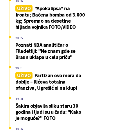
19:06
UŽIVO
"Apokalipsa" na
frontu; Bačena bomba od 3.000
kg; Spremno na desetine
hiljada vojnika FOTO/VIDEO
20:05
Poznati NBA analitičar o
Filadelfiji: "Ne znam gde se
Braun uklapa u celu priču"
20:03
UŽIVO
Partizan ovo mora da
dobije – Ilićeva totalna
ofanziva, Ugrešić ni na klupi
19:58
Šakira objavila sliku staru 30
godina i ljudi su u čudu: "Kako
je moguće?" FOTO
19:56