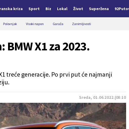
Iranska kriza
Sport
Biz
Lokal
Život
Superžena
92Puto
Polovnjak
Visoki napon
Garaža
Zanimljivosti
: BMW X1 za 2023.
X1 treće generacije. Po prvi put će najmanji
iju.
Sreda, 01.06.2022.
08:10