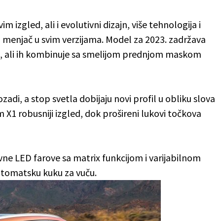
 izgled, ali i evolutivni dizajn, više tehnologija i
menjač u svim verzijama. Model za 2023. zadržava
, ali ih kombinuje sa smelijom prednjom maskom
zadi, a stop svetla dobijaju novi profil u obliku slova
m X1 robusniji izgled, dok prošireni lukovi točkova
vne LED farove sa matrix funkcijom i varijabilnom
automatsku kuku za vuču.