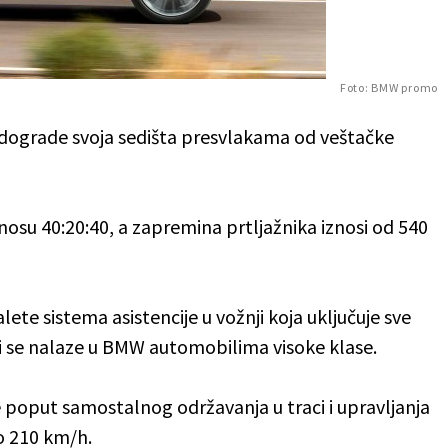
Foto: BMW promo
adograde svoja sedišta presvlakama od veštačke
nosu 40:20:40, a zapremina prtljažnika iznosi od 540
ete sistema asistencije u vožnji koja uključuje sve
i se nalaze u BMW automobilima visoke klase.
 poput samostalnog održavanja u traci i upravljanja
o 210 km/h.