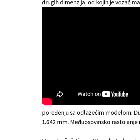
drugih dimenzija, od kojih je vozačima
poređenju sa odlazećim modelom. Duži
1.642 mm. Međuosovinsko rastojanje 