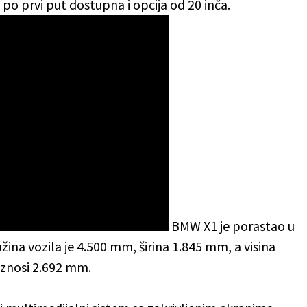
 po prvi put dostupna i opcija od 20 inča.
BMW X1 je porastao u
na vozila je 4.500 mm, širina 1.845 mm, a visina
iznosi 2.692 mm.