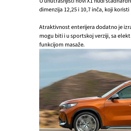
U unutrašnjisti novi X1 nudi stadnard
dimenzija 12,25 i 10,7 inča, koji korist
Atraktivnost enterijera dodatno je iz
mogu biti i u sportskoj verziji, sa e
funkcijom masaže.