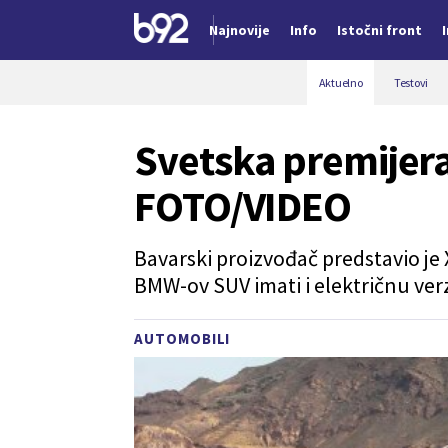
Najnovije
Info
Istočni front
Nova vest
Aktuelno
Testovi
Svetska premijera
FOTO/VIDEO
Bavarski proizvođač predstavio je 
BMW-ov SUV imati i električnu verz
AUTOMOBILI