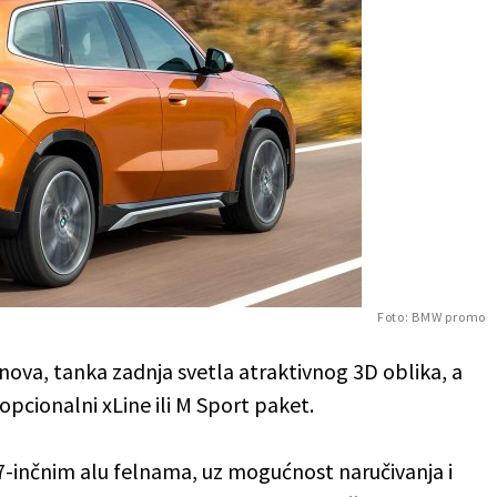
Foto: BMW promo
va, tanka zadnja svetla atraktivnog 3D oblika, a
opcionalni xLine ili M Sport paket.
7-inčnim alu felnama, uz mogućnost naručivanja i