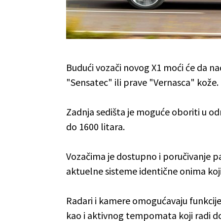
Budući vozači novog X1 moći će da n
"Sensatec" ili prave "Vernasca" kože.
Zadnja sedišta je moguće oboriti u od
do 1600 litara.
Vozačima je dostupno i poručivanje pal
aktuelne sisteme identične onima koj
Radari i kamere omogućavaju funkcije
kao i aktivnog tempomata koji radi d