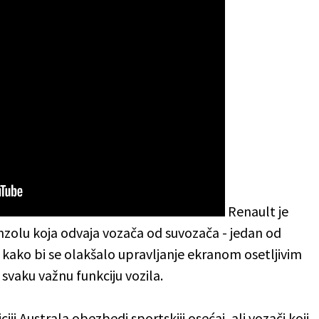
Renault je
onzolu koja odvaja vozača od suvozača - jedan od
u kako bi se olakšalo upravljanje ekranom osetljivim
svaku važnu funkciju vozila.
ji Australa obezbedi sportskiji osećaj, ali vozači koji