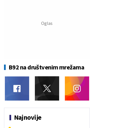
B92 na društvenim mrežama
Najnovije