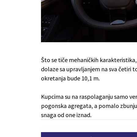
Što se tiče mehaničkih karakteristika
dolaze sa upravljanjem na sva četiri 
okretanja bude 10,1 m.
Kupcima su na raspolaganju samo verz
pogonska agregata, a pomalo zbunjujuc
snaga od one iznad.