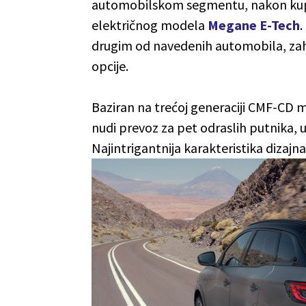
automobilskom segmentu, nakon ku
električnog modela
Megane E-Tech
.
drugim od navedenih automobila, zahv
opcije.
Baziran na trećoj generaciji CMF-CD 
nudi prevoz za pet odraslih putnika, u
Najintrigantnija karakteristika dizajn