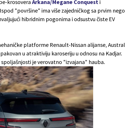
pe-krosovera
Arkana/Megane Conquest
i
 Ispod "površine" ima više zajedničkog sa prvim nego
aljujući hibridnim pogonima i odsustvu čiste EV
mehaničke platforme Renault-Nissan alijanse, Austral
pakovan u atraktiviju karoseriju u odnosu na Kadjar.
a spoljašnjosti je verovatno "izvajana" hauba.