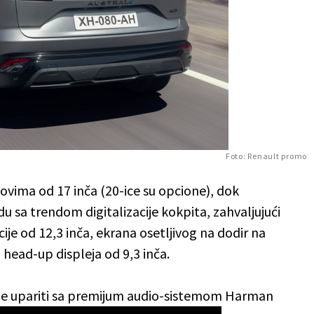
Foto: Renault promo
ovima od 17 inča (20-ice su opcione), dok
 sa trendom digitalizacije kokpita, zahvaljujući
ije od 12,3 inča, ekrana osetljivog na dodir na
i head-up displeja od 9,3 inča.
že upariti sa premijum audio-sistemom Harman