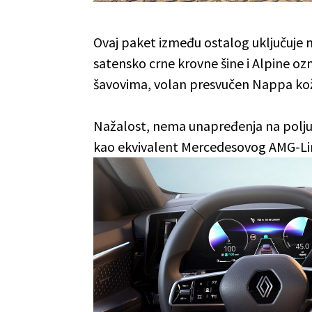
Ovaj paket između ostalog uključuje m
satensko crne krovne šine i Alpine oz
šavovima, volan presvučen Nappa ko
Nažalost, nema unapređenja na polju
kao ekvivalent Mercedesovog AMG-Lin