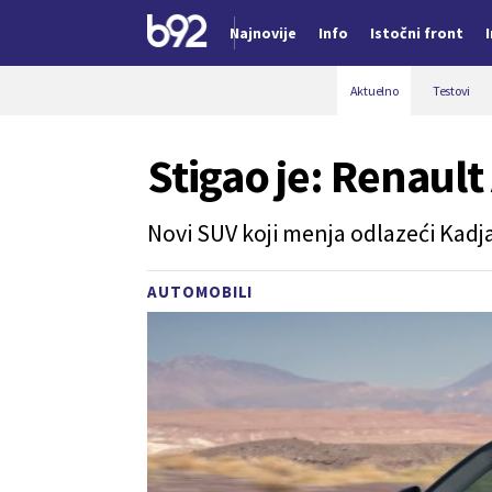
Najnovije
Info
Istočni front
Nova vest
Aktuelno
Testovi
Stigao je: Renaul
Novi SUV koji menja odlazeći Kadja
AUTOMOBILI