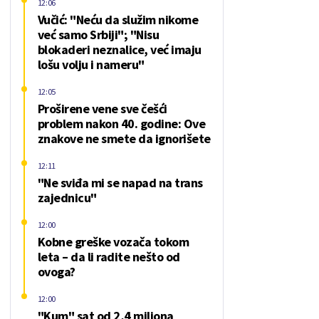
12:06
Vučić: "Neću da služim nikome
već samo Srbiji"; "Nisu
blokaderi neznalice, već imaju
lošu volju i nameru"
12:05
Proširene vene sve češći
problem nakon 40. godine: Ove
znakove ne smete da ignorišete
12:11
"Ne sviđa mi se napad na trans
zajednicu"
12:00
Kobne greške vozača tokom
leta – da li radite nešto od
ovoga?
12:00
"Kum" sat od 2,4 miliona