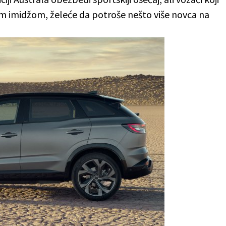
kim imidžom, želeće da potroše nešto više novca na