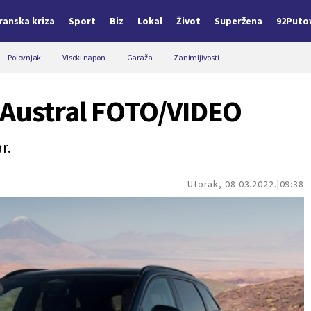
Iranska kriza
Sport
Biz
Lokal
Život
Superžena
92Puto
Polovnjak
Visoki napon
Garaža
Zanimljivosti
t Austral FOTO/VIDEO
r.
Utorak, 08.03.2022.
09:38