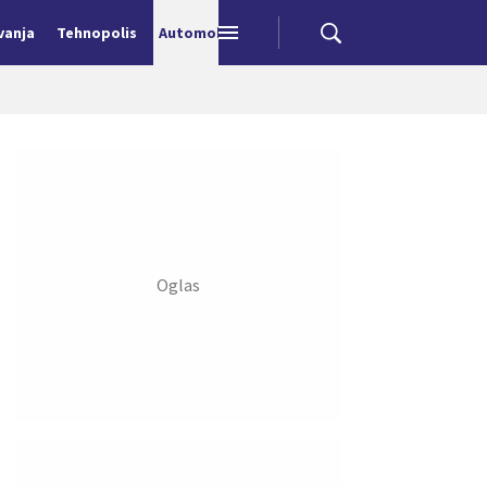
vanja
Tehnopolis
Automobili