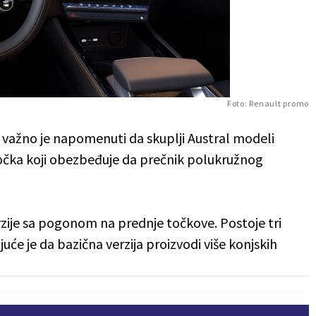
Foto: Renault promo
, važno je napomenuti da skuplji Austral modeli
točka koji obezbeđuje da prečnik polukružnog
ije sa pogonom na prednje točkove. Postoje tri
́e je da bazična verzija proizvodi više konjskih