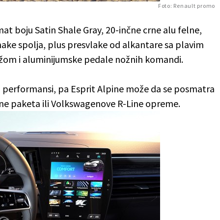
Foto: Renault promo
at boju Satin Shale Gray, 20-inčne crne alu felne,
nake spolja, plus presvlake od alkantare sa plavim
žom i aluminijumske pedale nožnih komandi.
 performansi, pa Esprit Alpine može da se posmatra
e paketa ili Volkswagenove R-Line opreme.