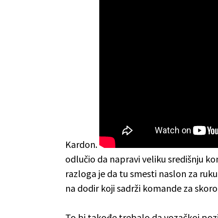
Kardon.
odlučio da napravi veliku središnju k
razloga je da tu smesti naslon za ruk
na dodir koji sadrži komande za skoro 
To bi takođe trebalo da vozačkoj pozici