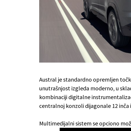
Austral je standardno opremljen točk
unutrašnjost izgleda moderno, u skladu
kombinaciji digitalne instrumentalizac
centralnoj konzoli dijagonale 12 inča 
Multimedijalni sistem se opciono mo