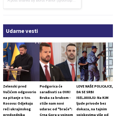
A post shared by Borut Pahor (@borutpahor)
Udarne vesti
Zelenski pred
Podgorica će
LOVE NAŠE POLICAJCE,
Vučićem odgovorio
sarađivati sa OVK!
DA SE SRBI
na pitanje o tzv.
Bruka za brukom -
ISELJAVAJU: Na KiM
Kosovu: Odjekuju
stiže nam novi
ljude privode bez
reči ukrajinskog
udarac od "braće":
dokaza, na tajnim
predsednika
Crna Gora u vojnom
spiskovima više od