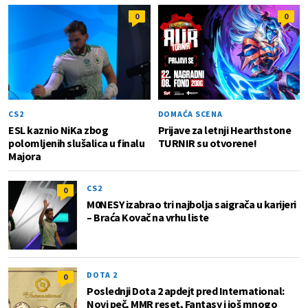
0
0
CS2
DOMAĆA SCENA
ESL kaznio NiKa zbog
Prijave za letnji Hearthstone
polomljenih slušalica u finalu
TURNIR su otvorene!
Majora
CS2
0
M0NESY izabrao tri najbolja saigrača u karijeri
– Braća Kovač na vrhu liste
DOTA 2
0
Poslednji Dota 2 apdejt pred International:
Novi peč, MMR reset, Fantasy i još mnogo