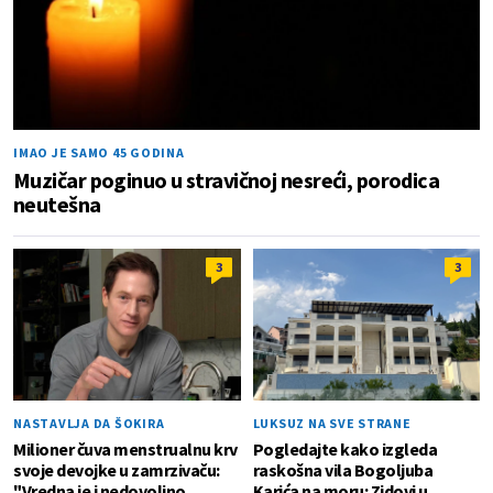
IMAO JE SAMO 45 GODINA
Muzičar poginuo u stravičnoj nesreći, porodica
neutešna
3
3
NASTAVLJA DA ŠOKIRA
LUKSUZ NA SVE STRANE
Milioner čuva menstrualnu krv
Pogledajte kako izgleda
svoje devojke u zamrzivaču:
raskošna vila Bogoljuba
"Vredna je i nedovoljno
Karića na moru: Zidovi u