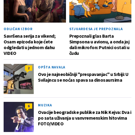
ODLIČAN IZBOR
STJUARDESA JE PREPOZNALA
Savršena serija za vikend;
Prepoznali glas Barta
Osam epizoda koje ćete
Simpsona u avionu, a onda joj
odgledati u jednom dahu
dali mikrofon: Putnici ostali u
VIDEO
čudu
OPŠTA NAVALA
2
Ovo je najneobičniji "prespavanjac" u Srbiji: U
Svilajncu se noćas spava sa dinosaursima
MUZIKA
6
Ovacije beogradske publike za Nik Kejva: Dva i
po sata uživanja u vanvremenskim hitovima
FOTO/VIDEO