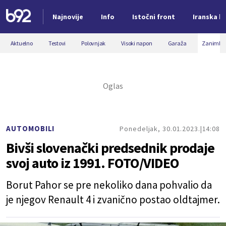
Najnovije
Info
Istočni front
Iranska kr
Nova vest
Aktuelno
Testovi
Polovnjak
Visoki napon
Garaža
Zanimljiv
AUTOMOBILI
Ponedeljak, 30.01.2023.
14:08
Bivši slovenački predsednik prodaje
svoj auto iz 1991. FOTO/VIDEO
Borut Pahor se pre nekoliko dana pohvalio da
je njegov Renault 4 i zvanično postao oldtajmer.