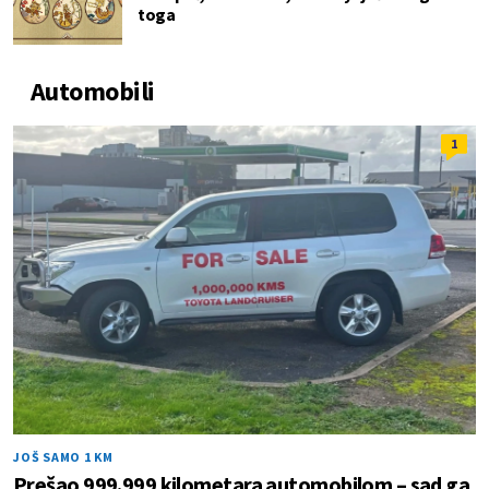
toga
Automobili
1
JOŠ SAMO 1 KM
Prešao 999.999 kilometara automobilom – sad ga