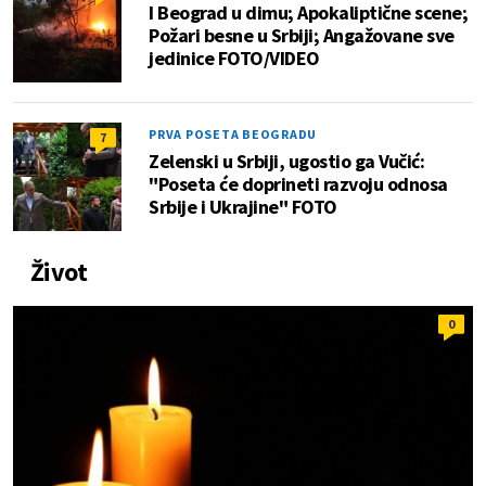
I Beograd u dimu; Apokaliptične scene;
Požari besne u Srbiji; Angažovane sve
jedinice FOTO/VIDEO
PRVA POSETA BEOGRADU
7
Zelenski u Srbiji, ugostio ga Vučić:
"Poseta će doprineti razvoju odnosa
Srbije i Ukrajine" FOTO
Život
0