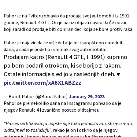
Pahor je na Tviteru objavio da prodaje svoj automobil iz 1991.
godine, Renault 4 GTL. On je na uz objavu naveo da će novac
koji zaradi od prodaje biti doniran deci koja se bore protiv raka.
Pahor je najavio da će više detalja biti saopšteno narednih
dana, a sada je podelio i snimak svog automobila.
Prodajam katro (Renault 4 GTL, l. 1991) kupnino
pa bom podaril otrokom, ki se borijo z rakom.
Ostale informacije sledijo v naslednjih dneh. ♥️
pic.twitter.com/xA6X1ABZzz
— Borut Pahor (@BorutPahor)
January 29, 2023
Pahor se pre nekoliko dana na Instagramu pohvalio da je
njegov Renault 4 i zvanično postao oldtajmer.
"Proces sertifikovanja uopšte nije tako jednostavan, što je u redu,
oldtajmeri ​​to zaslužuju",
rekao je on i otkrio da je njegov
automobil impresionirao osoblje na tehničkom pregledu.