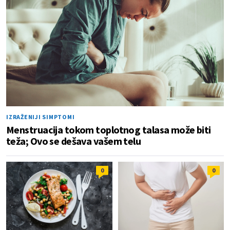
IZRAŽENIJI SIMPTOMI
Menstruacija tokom toplotnog talasa može biti
teža; Ovo se dešava vašem telu
0
0