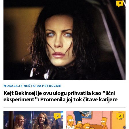
0
MORALA JE NEŠTO DA PREDUZME
Kejt Bekinsejl je ovu ulogu prihvatila kao "lični
eksperiment": Promenila joj tok čitave karijere
0
2