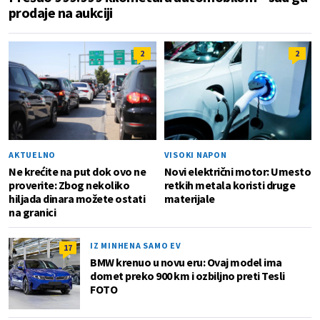
prodaje na aukciji
2
2
AKTUELNO
VISOKI NAPON
Ne krećite na put dok ovo ne
Novi električni motor: Umesto
proverite: Zbog nekoliko
retkih metala koristi druge
hiljada dinara možete ostati
materijale
na granici
IZ MINHENA SAMO EV
17
BMW krenuo u novu eru: Ovaj model ima
domet preko 900 km i ozbiljno preti Tesli
FOTO