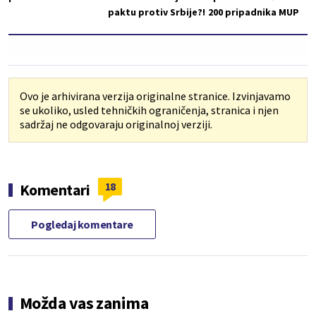
paktu protiv Srbije?!
200 pripadnika MUP
Ovo je arhivirana verzija originalne stranice. Izvinjavamo
se ukoliko, usled tehničkih ograničenja, stranica i njen
sadržaj ne odgovaraju originalnoj verziji.
18
Komentari
Pogledaj komentare
Možda vas zanima