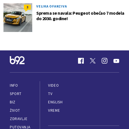
VELIKA OFANZIVA
3
Sprema se navala: Peugeot obećao 7 modela
do 2030. godine!
INFO
VIDEO
SPORT
TV
BIZ
ENGLISH
ŽIVOT
VREME
ZDRAVLJE
PUTOVANJA