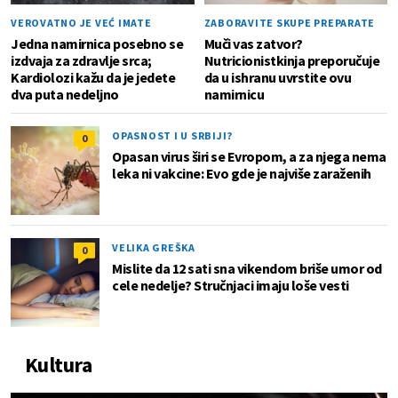
VEROVATNO JE VEĆ IMATE
ZABORAVITE SKUPE PREPARATE
Jedna namirnica posebno se
Muči vas zatvor?
izdvaja za zdravlje srca;
Nutricionistkinja preporučuje
Kardiolozi kažu da je jedete
da u ishranu uvrstite ovu
dva puta nedeljno
namirnicu
OPASNOST I U SRBIJI?
0
Opasan virus širi se Evropom, a za njega nema
leka ni vakcine: Evo gde je najviše zaraženih
VELIKA GREŠKA
0
Mislite da 12 sati sna vikendom briše umor od
cele nedelje? Stručnjaci imaju loše vesti
Kultura