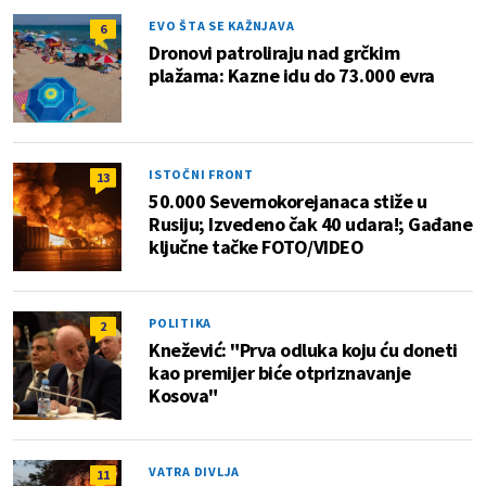
EVO ŠTA SE KAŽNJAVA
6
Dronovi patroliraju nad grčkim
plažama: Kazne idu do 73.000 evra
ISTOČNI FRONT
13
50.000 Severnokorejanaca stiže u
Rusiju; Izvedeno čak 40 udara!; Gađane
ključne tačke FOTO/VIDEO
POLITIKA
2
Knežević: "Prva odluka koju ću doneti
kao premijer biće otpriznavanje
Kosova"
VATRA DIVLJA
11