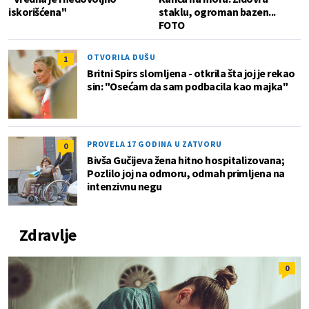
iskorišćena"
staklu, ogroman bazen...
FOTO
OTVORILA DUŠU
1
Britni Spirs slomljena - otkrila šta joj je rekao
sin: "Osećam da sam podbacila kao majka"
PROVELA 17 GODINA U ZATVORU
0
Bivša Gučijeva žena hitno hospitalizovana;
Pozlilo joj na odmoru, odmah primljena na
intenzivnu negu
Zdravlje
0