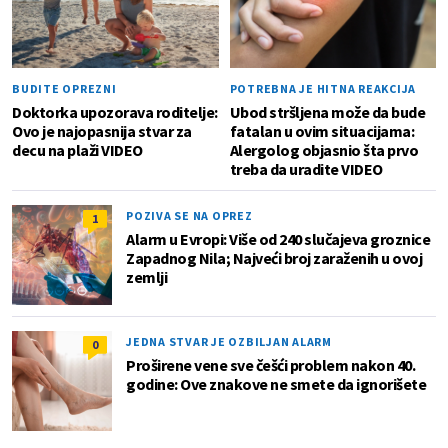
BUDITE OPREZNI
POTREBNA JE HITNA REAKCIJA
Doktorka upozorava roditelje:
Ubod stršljena može da bude
Ovo je najopasnija stvar za
fatalan u ovim situacijama:
decu na plaži VIDEO
Alergolog objasnio šta prvo
treba da uradite VIDEO
POZIVA SE NA OPREZ
1
Alarm u Evropi: Više od 240 slučajeva groznice
Zapadnog Nila; Najveći broj zaraženih u ovoj
zemlji
JEDNA STVAR JE OZBILJAN ALARM
0
Proširene vene sve češći problem nakon 40.
godine: Ove znakove ne smete da ignorišete