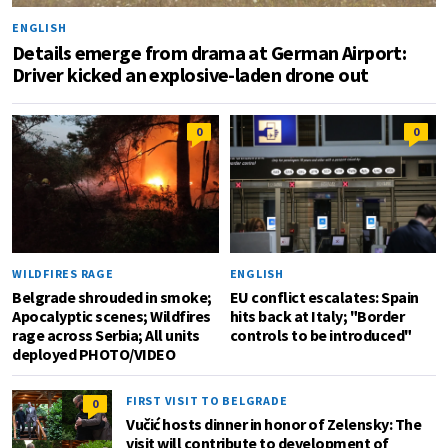
ENGLISH
Details emerge from drama at German Airport:
Driver kicked an explosive-laden drone out
0
0
WILDFIRES RAGE
ENGLISH
Belgrade shrouded in smoke;
EU conflict escalates: Spain
Apocalyptic scenes; Wildfires
hits back at Italy; "Border
rage across Serbia; All units
controls to be introduced"
deployed PHOTO/VIDEO
FIRST VISIT TO BELGRADE
0
Vučić hosts dinner in honor of Zelensky: The
visit will contribute to development of