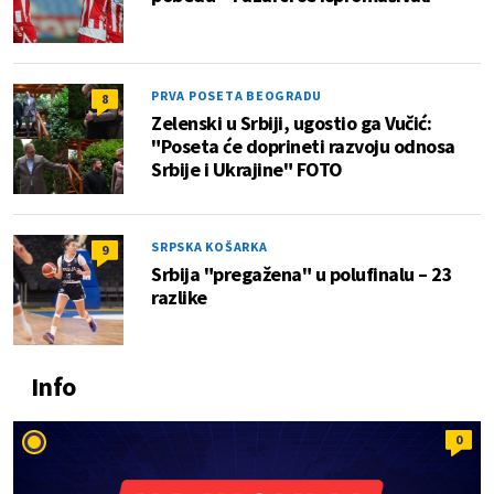
PRVA POSETA BEOGRADU
8
Zelenski u Srbiji, ugostio ga Vučić:
"Poseta će doprineti razvoju odnosa
Srbije i Ukrajine" FOTO
SRPSKA KOŠARKA
9
Srbija "pregažena" u polufinalu – 23
razlike
Info
0