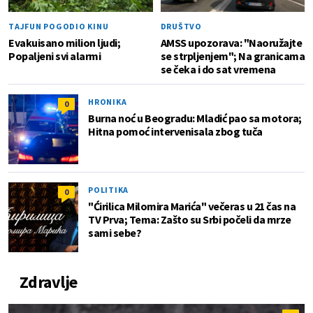
TAJFUN POGODIO KINU
DRUŠTVO
Evakuisano milion ljudi;
AMSS upozorava: "Naoružajte
Popaljeni svi alarmi
se strpljenjem"; Na granicama
se čeka i do sat vremena
HRONIKA
0
Burna noć u Beogradu: Mladić pao sa motora;
Hitna pomoć intervenisala zbog tuča
POLITIKA
0
"Ćirilica Milomira Marića" večeras u 21 čas na
TV Prva; Tema: Zašto su Srbi počeli da mrze
sami sebe?
Zdravlje