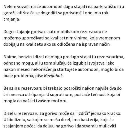
Nekim vozačima će automobil dugo stajati na parkiralištu ili u
garaži, ali šta će se dogoditi sa gorivom? I ono ima rok
trajanja.
Dugo stajanje goriva u automobilskom rezervoaru ne
možemo upoređivati sa kvalitetnim vinima, koja vremenom
dobijaju na kvalitetu ako su odložena na ispravan način.
Naime, benzin i dizel ne mogu predugo stajati u rezervoarima,
odnosno mogu, ali u tom slučaju će izgubiti svojstva i ako
nakon meseci nekorišćenja startujete automobil, moglo bi da
bude problema, piše
Revijahak
.
Benzin u rezervoaru bi trebalo potrošiti nakon najviše dva do
tri meseca od sipanja. U suprotnom, postaće tečnost koja bi
mogla da našteti vašem motoru.
Dizel u rezervoaru za gorivo može da "izdrži" jednako kratko.
U biodizelu, sa kojim se meša dizel, ima bakterija, koje će
stajanjem početi da deluju na gorivo i da stvaraju muljeviti