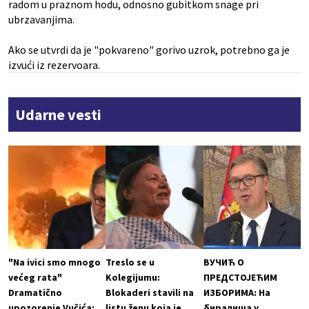
radom u praznom hodu, odnosno gubitkom snage pri
ubrzavanjima.
Ako se utvrdi da je "pokvareno" gorivo uzrok, potrebno ga je
izvući iz rezervoara.
Udarne vesti
"Na ivici smo mnogo
Treslo se u
ВУЧИЋ О
većeg rata"
Kolegijumu:
ПРЕДСТОЈЕЋИМ
Dramatično
Blokaderi stavili na
ИЗБОРИМА: На
upozorenje Vučića:
listu ženu koja je
биралиша у