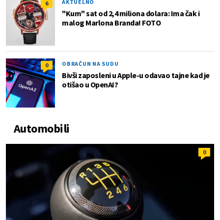
AKTUELNO
6
"Kum" sat od 2,4 miliona dolara: Ima čak i
malog Marlona Branda! FOTO
OBRAČUN NA SUDU
0
Bivši zaposleni u Apple-u odavao tajne kad je
otišao u OpenAI?
Automobili
0