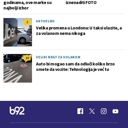
godinama, ove marke su
iznenaditi FOTO
najbolji izbor
AKTUELNO
2
Velika promena u Londonu: U taksi ulazite, a
za volanom nema nikoga
VELIKI BRAT ZA VOLANOM
10
Auto bi mogao sam da odluči koliko brzo
smete da vozite: Tehnologija je već tu