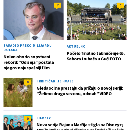
7
1
ZARADIO PREKO MILIJARDU
AKTUELNO
DOLARA
Počelo finalno takmičenje 65.
Nolan oborio sopstveni
Sabora trubača u Guči FOTO
rekord: "Odiseja" postala
njegov najuspešniji film
I KRITIČARI JE HVALE
0
Gledaoci ne prestaju da pričaju o novoj seriji:
"Želimo drugu sezonu, odmah" VIDEO
FILM/TV
0
Nova serija Rajana Marfija stigla na Disney+;
Mračni triler o tinejdžerima već privlači pažnju