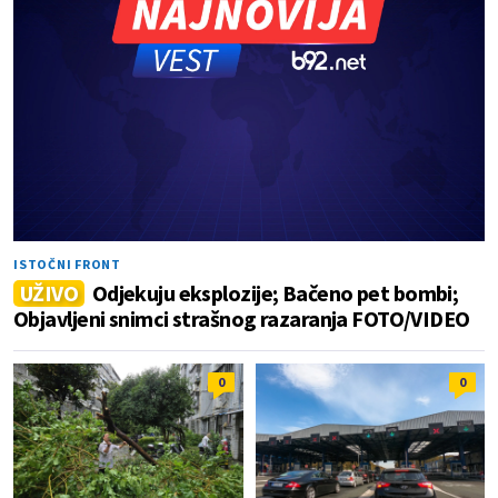
ISTOČNI FRONT
UŽIVO
Odjekuju eksplozije; Bačeno pet bombi;
Objavljeni snimci strašnog razaranja FOTO/VIDEO
0
0