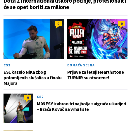
Dota 2 International uskoro počinje, profesionalci
će se opet boriti za milione
0
0
CS2
DOMAĆA SCENA
ESL kaznio NiKa zbog
Prijave za letnji Hearthstone
polomljenih slušalica u finalu
TURNIR su otvorene!
Majora
CS2
0
M0NESY izabrao tri najbolja saigrača u karijeri
– Braća Kovač na vrhu liste