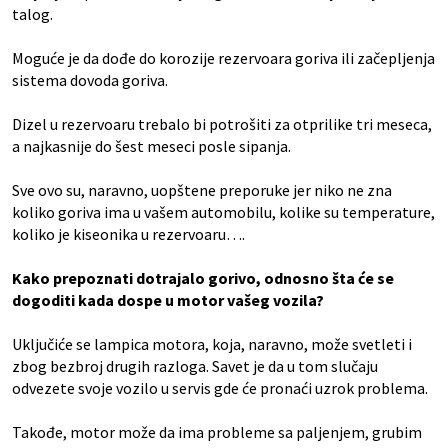
talog.
Moguće je da dođe do korozije rezervoara goriva ili začepljenja
sistema dovoda goriva.
Dizel u rezervoaru trebalo bi potrošiti za otprilike tri meseca,
a najkasnije do šest meseci posle sipanja.
Sve ovo su, naravno, uopštene preporuke jer niko ne zna
koliko goriva ima u vašem automobilu, kolike su temperature,
koliko je kiseonika u rezervoaru….
Kako prepoznati dotrajalo gorivo, odnosno šta će se
dogoditi kada dospe u motor vašeg vozila?
Uključiće se lampica motora, koja, naravno, može svetleti i
zbog bezbroj drugih razloga. Savet je da u tom slučaju
odvezete svoje vozilo u servis gde će pronaći uzrok problema.
Takođe, motor može da ima probleme sa paljenjem, grubim