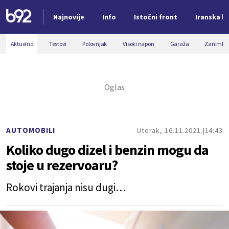
Najnovije
Info
Istočni front
Iranska kr
Nova vest
Aktuelno
Testovi
Polovnjak
Visoki napon
Garaža
Zanimljiv
AUTOMOBILI
Utorak, 16.11.2021.
14:43
Koliko dugo dizel i benzin mogu da
stoje u rezervoaru?
Rokovi trajanja nisu dugi…