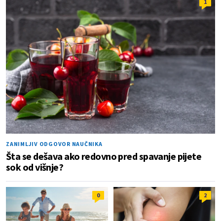
1
ZANIMLJIV ODGOVOR NAUČNIKA
Šta se dešava ako redovno pred spavanje pijete
sok od višnje?
0
2