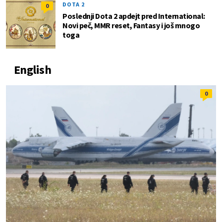
DOTA 2
0
Poslednji Dota 2 apdejt pred International:
Novi peč, MMR reset, Fantasy i još mnogo
toga
English
0