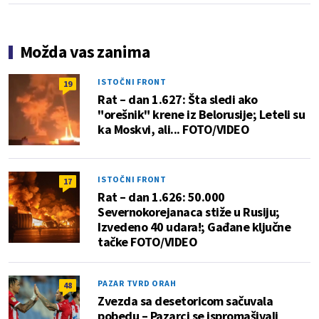
Možda vas zanima
ISTOČNI FRONT
19
Rat – dan 1.627: Šta sledi ako
"orešnik" krene iz Belorusije; Leteli su
ka Moskvi, ali... FOTO/VIDEO
ISTOČNI FRONT
17
Rat – dan 1.626: 50.000
Severnokorejanaca stiže u Rusiju;
Izvedeno 40 udara!; Gađane ključne
tačke FOTO/VIDEO
PAZAR TVRD ORAH
48
Zvezda sa desetoricom sačuvala
pobedu – Pazarci se ispromašivali