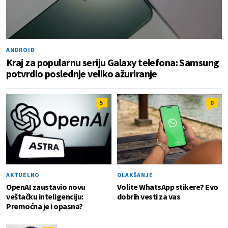
ANDROID
Kraj za popularnu seriju Galaxy telefona: Samsung
potvrdio poslednje veliko ažuriranje
5
0
AKTUELNO
OLAKŠANJE
OpenAI zaustavio novu
Volite WhatsApp stikere? Evo
veštačku inteligenciju:
dobrih vesti za vas
Premoćna je i opasna?