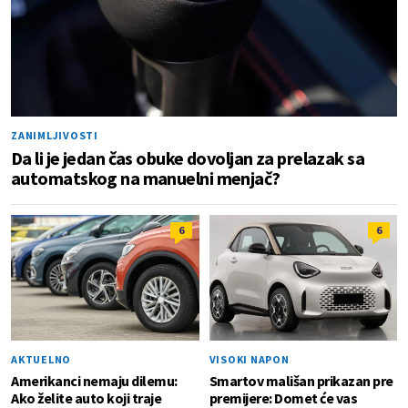
ZANIMLJIVOSTI
Da li je jedan čas obuke dovoljan za prelazak sa
automatskog na manuelni menjač?
6
6
AKTUELNO
VISOKI NAPON
Amerikanci nemaju dilemu:
Smartov mališan prikazan pre
Ako želite auto koji traje
premijere: Domet će vas