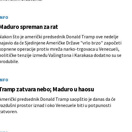
INFO
Maduro spreman za rat
Nakon što je američki predsednik Donald Tramp ove nedelje
najavio da će Sjedinjene Američke Države "vrlo brzo" započeti
kopnene operacije protiv mreža narko-trgovaca u Venecueli,
političke tenzije između Vašingtona i Karakasa dodatno su se
produbile.
INFO
Tramp zatvara nebo; Maduro u haosu
Američki predsednik Donald Tramp saopštio je danas da će
vazdušni prostor iznad i oko Venecuele biti u potpunosti
zatvoren.