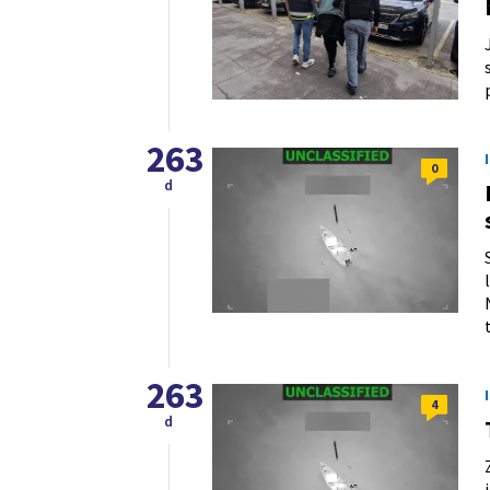
263
0
d
263
4
d