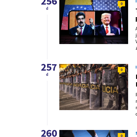
256
0
d
257
0
d
260
0