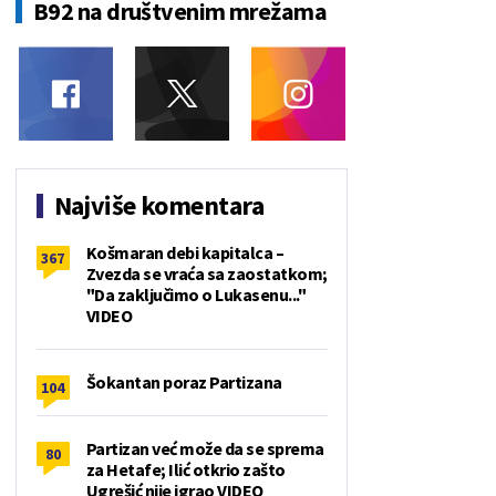
B92 na društvenim mrežama
Najviše komentara
Košmaran debi kapitalca –
367
Zvezda se vraća sa zaostatkom;
"Da zaključimo o Lukasenu..."
VIDEO
Šokantan poraz Partizana
104
Partizan već može da se sprema
80
za Hetafe; Ilić otkrio zašto
Ugrešić nije igrao VIDEO