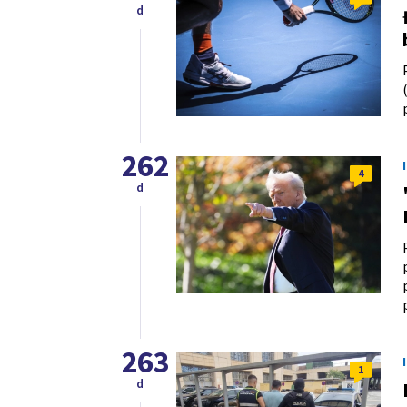
d
262
4
d
263
1
d