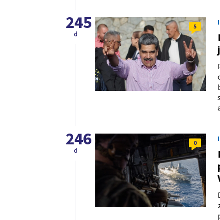
245
5
d
246
0
d