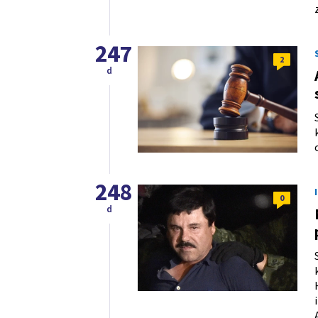
247
2
d
248
0
d