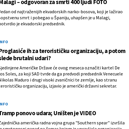
Malagi – odgovoran za smrti 400 ljudi FOTO
Jedan od najtraženijih ekvadorskih narko-bosova, koji je lažirao
sopstvenu smrt i pobegao u Španiju, uhapšen je u Malagi,
potvrdio je ekvadorski predsednik.
INFO
Proglasiće ih za terorističku organizaciju, a potom
slede brutalni udari?
Sjedinjene Američke Države će ovog meseca označiti kartel De
los Soles, za koji SAD tvrde da ga predvodi predsednik Venecuele
Nikolas Maduro i drugi visoki zvaničnici te zemlje, kao stranu
terorističku organizaciju, izjavio je američki državni sekretar.
INFO
Tramp ponovo udara; Uništen je VIDEO
Zajednička američka radna vojna grupa "Southern spear" izvršila
je smrtonosni napad na čamac kojom je upravljala organizacija