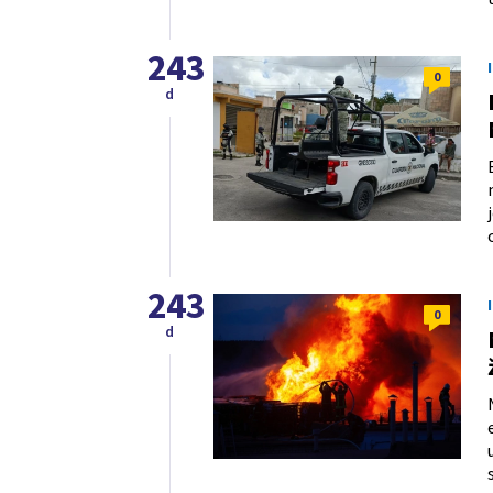
243
0
d
243
0
d