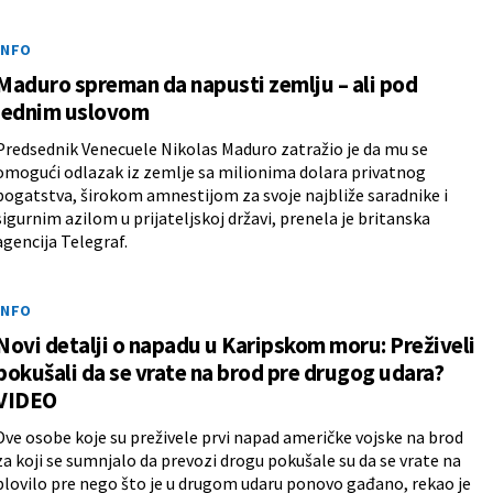
INFO
Maduro spreman da napusti zemlju – ali pod
jednim uslovom
Predsednik Venecuele Nikolas Maduro zatražio je da mu se
omogući odlazak iz zemlje sa milionima dolara privatnog
bogatstva, širokom amnestijom za svoje najbliže saradnike i
sigurnim azilom u prijateljskoj državi, prenela je britanska
agencija Telegraf.
INFO
Novi detalji o napadu u Karipskom moru: Preživeli
pokušali da se vrate na brod pre drugog udara?
VIDEO
Dve osobe koje su preživele prvi napad američke vojske na brod
za koji se sumnjalo da prevozi drogu pokušale su da se vrate na
plovilo pre nego što je u drugom udaru ponovo gađano, rekao je