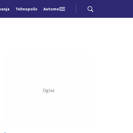
vanja
Tehnopolis
Automobili