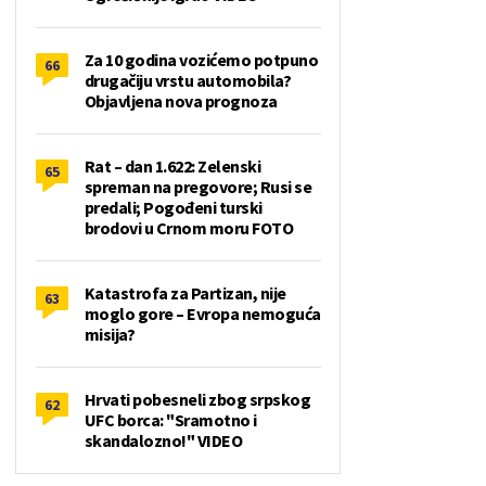
Za 10 godina vozićemo potpuno
66
drugačiju vrstu automobila?
Objavljena nova prognoza
Rat – dan 1.622: Zelenski
65
spreman na pregovore; Rusi se
predali; Pogođeni turski
brodovi u Crnom moru FOTO
Katastrofa za Partizan, nije
63
moglo gore – Evropa nemoguća
misija?
Hrvati pobesneli zbog srpskog
62
UFC borca: "Sramotno i
skandalozno!" VIDEO