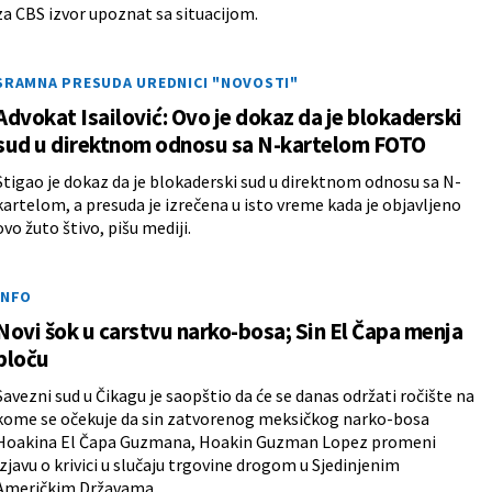
za CBS izvor upoznat sa situacijom.
SRAMNA PRESUDA UREDNICI "NOVOSTI"
Advokat Isailović: Ovo je dokaz da je blokaderski
sud u direktnom odnosu sa N-kartelom FOTO
Stigao je dokaz da je blokaderski sud u direktnom odnosu sa N-
kartelom, a presuda je izrečena u isto vreme kada je objavljeno
ovo žuto štivo, pišu mediji.
INFO
Novi šok u carstvu narko-bosa; Sin El Čapa menja
ploču
Savezni sud u Čikagu je saopštio da će se danas održati ročište na
kome se očekuje da sin zatvorenog meksičkog narko-bosa
Hoakina El Čapa Guzmana, Hoakin Guzman Lopez promeni
izjavu o krivici u slučaju trgovine drogom u Sjedinjenim
Američkim Državama.