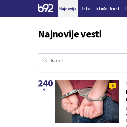
Najnovije
Info
Istočni front
Nova vest
Najnovije vesti
240
0
d