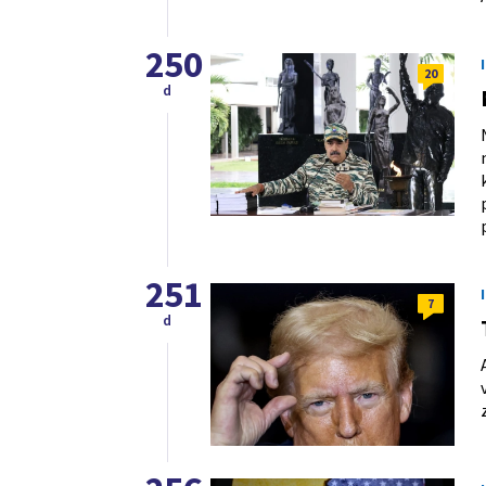
250
20
d
251
7
d