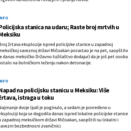
INFO
Policijska stanica na udaru; Raste broj mrtvih u
Meksiku
Broj žrtava eksplozije ispred policijske stanice u zapadnoj
meksičkoj saveznoj državi Mičoakan porastao je na pet, saopštilo
je danas meksičko Državno tužilaštvo dodajući da je još pet osoba
ostalo na bolničkom lečenju nakon detonacije.
INFO
Napad na policijsku stanicu u Meksiku: Više
žrtava, istraga u toku
Najmanje dvoje ljudi je poginulo, a sedam je povređeno u
eksploziji koja se dogodila danas ispred lokalne policijske stanice
u zapadnoj meksičkom državi Mičoakan, saopštili su lokalni i
savezni bezbednosni zvaničnici.