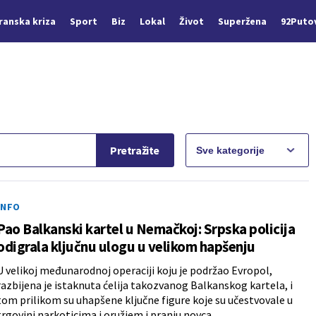
Iranska kriza
Sport
Biz
Lokal
Život
Superžena
92Puto
Pretražite
INFO
Pao Balkanski kartel u Nemačkoj: Srpska policija
odigrala ključnu ulogu u velikom hapšenju
U velikoj međunarodnoj operaciji koju je podržao Evropol,
razbijena je istaknuta ćelija takozvanog Balkanskog kartela, i
tom prilikom su uhapšene ključne figure koje su učestvovale u
trgovini narkoticima i oružjem i pranju novca.