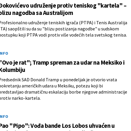
Đokovićevo udruženje protiv teniskog "kartela" –
blizu nagodba sa Australijom
Profesionalno udruženje teniskih igrača (PTPA) i Tenis Australija
(TA) saopštili su da su "blizu postizanja nagodbe" u sudskom
postupku koji PTPA vodi protiv više vodećih tela svetskog tenisa.
INFO
"Ovo je rat"; Tramp spreman za udar na Meksiko i
Kolumbiju
Predsednik SAD Donald Tramp u ponedeljak je otvorio vrata
pokretanju američkih udara u Meksiku, potezu koji bi
predstavljao dramatičnu eskalaciju borbe njegove administracije
protiv narko-kartela.
INFO
Pao "Pipo": Vođa bande Los Lobos uhvaćen u