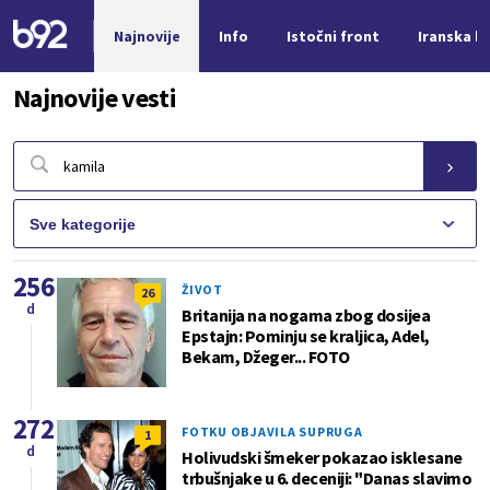
Najnovije
Info
Istočni front
Iranska kr
Nova vest
Najnovije vesti
256
ŽIVOT
26
d
Britanija na nogama zbog dosijea
Epstajn: Pominju se kraljica, Adel,
Bekam, Džeger... FOTO
272
FOTKU OBJAVILA SUPRUGA
1
d
Holivudski šmeker pokazao isklesane
trbušnjake u 6. deceniji: "Danas slavimo