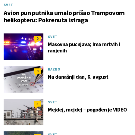
SVET
Avion pun putnika umalo prišao Trampovom
helikopteru: Pokrenuta istraga
SVET
0
Masovna pucnjava; Ima mrtvih i
ranjenih
RAZNO
0
Na današnji dan, 6. avgust
SVET
3
Mejdej, mejdej – pogođen je VIDEO
SVET