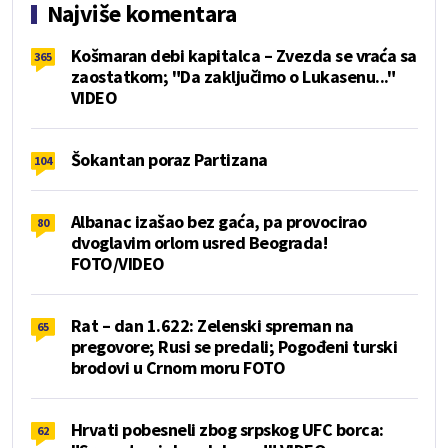
Najviše komentara
Košmaran debi kapitalca – Zvezda se vraća sa
365
zaostatkom; "Da zaključimo o Lukasenu..."
VIDEO
Šokantan poraz Partizana
104
Albanac izašao bez gaća, pa provocirao
80
dvoglavim orlom usred Beograda!
FOTO/VIDEO
Rat – dan 1.622: Zelenski spreman na
65
pregovore; Rusi se predali; Pogođeni turski
brodovi u Crnom moru FOTO
Hrvati pobesneli zbog srpskog UFC borca:
62