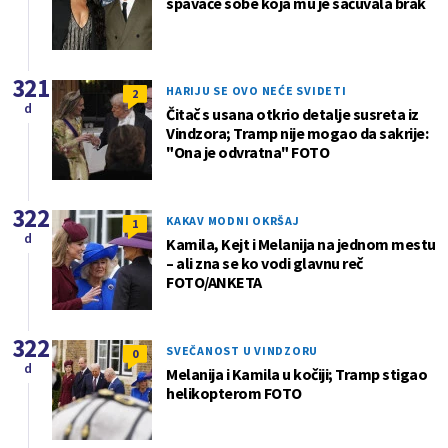
spavaće sobe koja mu je sačuvala brak
321
HARIJU SE OVO NEĆE SVIDETI
2
d
Čitač s usana otkrio detalje susreta iz
Vindzora; Tramp nije mogao da sakrije:
"Ona je odvratna" FOTO
322
KAKAV MODNI OKRŠAJ
1
d
Kamila, Kejt i Melanija na jednom mestu
– ali zna se ko vodi glavnu reč
FOTO/ANKETA
322
SVEČANOST U VINDZORU
0
d
Melanija i Kamila u kočiji; Tramp stigao
helikopterom FOTO