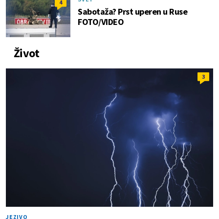
4
Sabotaža? Prst uperen u Ruse
FOTO/VIDEO
Život
3
JEZIVO