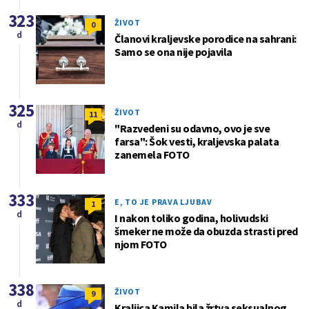
323
ŽIVOT
0
d
Članovi kraljevske porodice na sahrani:
Samo se ona nije pojavila
325
ŽIVOT
11
d
"Razvedeni su odavno, ovo je sve
farsa": Šok vesti, kraljevska palata
zanemela FOTO
333
E, TO JE PRAVA LJUBAV
1
d
I nakon toliko godina, holivudski
šmeker ne može da obuzda strasti pred
njom FOTO
338
ŽIVOT
9
d
Kraljica Kamila bila žrtva seksualnog