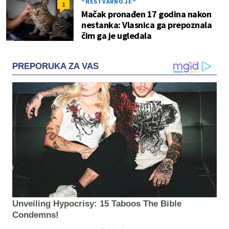
"NESTVARNO JE"
1
Mačak pronađen 17 godina nakon
nestanka: Vlasnica ga prepoznala
čim ga je ugledala
PREPORUKA ZA VAS
Unveiling Hypocrisy: 15 Taboos The Bible
Condemns!