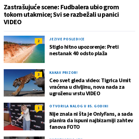
Zastrašujuće scene: Fudbalera ubio grom
tokom utakmice; Svi se razbežali u panici
VIDEO
JEZIVE POSLEDICE
2
Stiglo hitno upozorenje: Preti
nestanak 40 odsto plaža
KAKAV PRIZOR!
3
Ceo svet gleda video: Tigrica Umit
vraćena u divljinu, nova nada za
ugroženu vrstu VIDEO
OTVORILA NALOG U 85. GODINI
1
Nije znala ni šta je OnlyFans, a sada
planira da ispuni najbizarniji zahtev
fanova FOTO