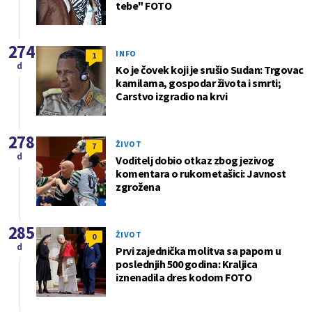
tebe" FOTO
274
INFO
1
d
Ko je čovek koji je srušio Sudan: Trgovac
kamilama, gospodar života i smrti;
Carstvo izgradio na krvi
278
ŽIVOT
7
d
Voditelj dobio otkaz zbog jezivog
komentara o rukometašici: Javnost
zgrožena
285
ŽIVOT
0
d
Prvi zajednička molitva sa papom u
poslednjih 500 godina: Kraljica
iznenadila dres kodom FOTO