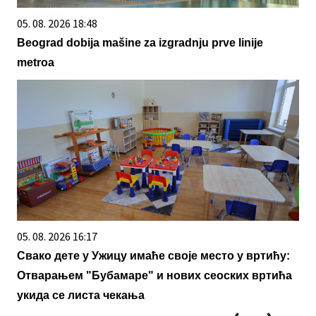
05. 08. 2026 18:48
Beograd dobija mašine za izgradnju prve linije
metroa
05. 08. 2026 16:17
Свако дете у Ужицу имаће своје место у вртићу:
Отварањем "Бубамаре" и нових сеоских вртића
укида се листа чекања