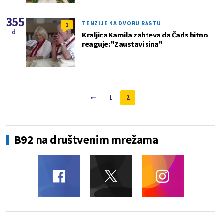
355
TENZIJE NA DVORU RASTU
1
d
Kraljica Kamila zahteva da Čarls hitno
reaguje: "Zaustavi sina"
1
2
B92 na društvenim mrežama