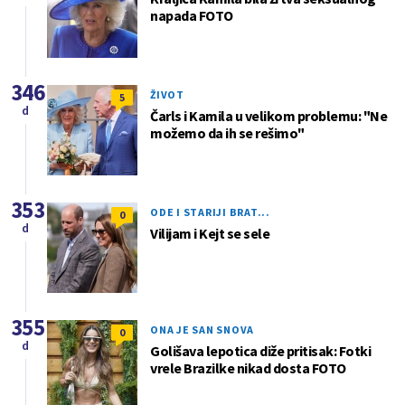
napada FOTO
346
ŽIVOT
5
d
Čarls i Kamila u velikom problemu: "Ne
možemo da ih se rešimo"
353
ODE I STARIJI BRAT...
0
d
Vilijam i Kejt se sele
355
ONA JE SAN SNOVA
0
d
Golišava lepotica diže pritisak: Fotki
vrele Brazilke nikad dosta FOTO