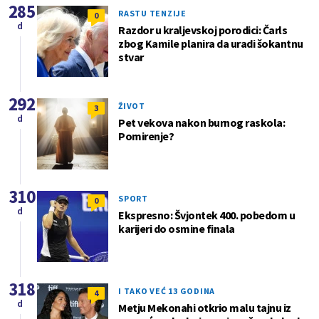
285
RASTU TENZIJE
0
d
Razdor u kraljevskoj porodici: Čarls
zbog Kamile planira da uradi šokantnu
stvar
292
ŽIVOT
3
d
Pet vekova nakon burnog raskola:
Pomirenje?
310
SPORT
0
d
Ekspresno: Švjontek 400. pobedom u
karijeri do osmine finala
318
I TAKO VEĆ 13 GODINA
4
d
Metju Mekonahi otkrio malu tajnu iz