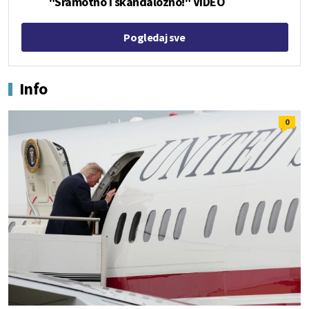
"Sramotno i skandalozno!" VIDEO
Pogledaj sve
Info
0