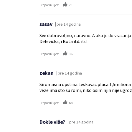
23
Preporučujem
sasav
pre 14 godina
Sve dobrovoljno, naravno. A ako je do vracanja 
Delevicka, i Bota itd. itd.
36
Preporučujem
zekan
pre 14 godina
Siromasna opstina Leskovac placa 1,5miliona za
veze ima sto su romi, niko osim njih nije ugr
68
Preporučujem
Dokle više?
pre 14 godina