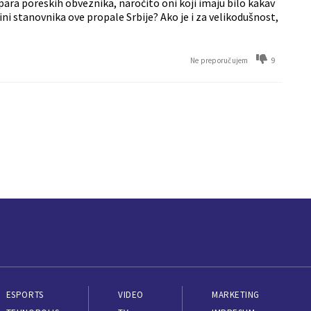
d para poreskih obveznika, naročito oni koji imaju bilo kakav
ni stanovnika ove propale Srbije? Ako je i za velikodušnost,
9
Ne preporučujem
ESPORTS
VIDEO
MARKETING