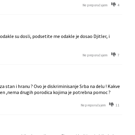
4
Ne preporučujem
odakle su dosli, podsetite me odakle je dosao Djitler, i
7
Ne preporučujem
 stan i hranu ? Ovo je diskriminisanje Srba na delu ! Kakve
ozen ,nema drugih porodica kojima je potrebna pomoc ?
11
Ne preporučujem