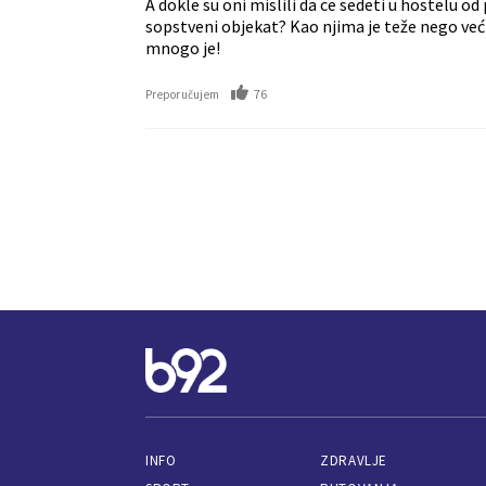
A dokle su oni mislili da ce sedeti u hostelu o
sopstveni objekat? Kao njima je teže nego veći
mnogo je!
76
Preporučujem
INFO
ZDRAVLJE