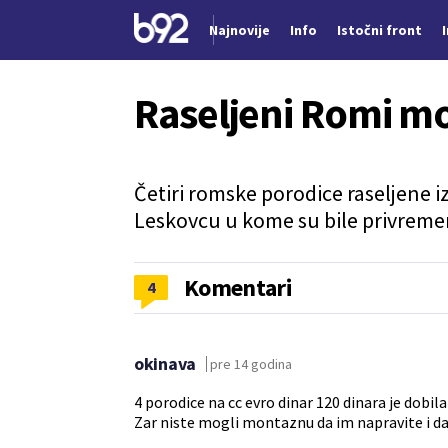
Najnovije
Info
Istočni front
Nova vest
Raseljeni Romi mo
Četiri romske porodice raseljene 
Leskovcu u kome su bile privrem
Komentari
4
okinava
pre 14 godina
4 porodice na cc evro dinar 120 dinara je dobil
Zar niste mogli montaznu da im napravite i da