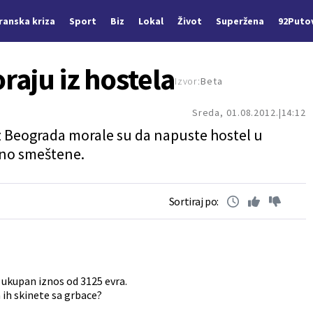
Iranska kriza
Sport
Biz
Lokal
Život
Superžena
92Puto
raju iz hostela
Izvor:
Beta
Sreda, 01.08.2012.
14:12
iz Beograda morale su da napuste hostel u
eno smeštene.
Sortiraj po:
a ukupan iznos od 3125 evra.
 ih skinete sa grbace?