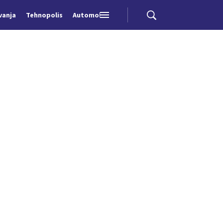
vanja
Tehnopolis
Automobili