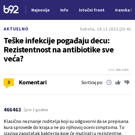
Najnovije
Info
Istočni front
Iranska kr
Nova vest
AKTUELNO
Subota, 18.11.2023.
15:41
Teške infekcije pogađaju decu:
Rezistentnost na antibiotike sve
veća?
Izvor:
dw.com
Komentari
3
Sortiraj po:
466463
pre 2 godine
Klasično neznanje roditelja koji su odgovorni da se prepisana
kura sprovede do kraja a ne po njihovoj oceni simptoma. To
izaziva zaostatak bakterija koje će mutirati u rezistentne.