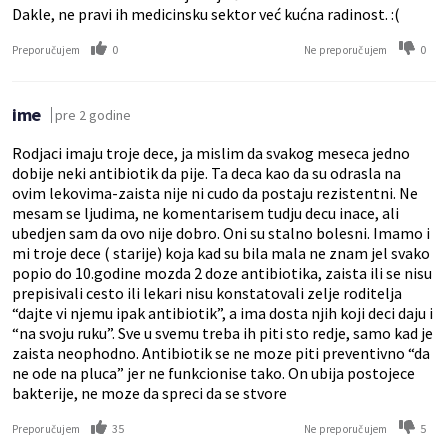
Dakle, ne pravi ih medicinsku sektor već kućna radinost. :(
0
0
Preporučujem
Ne preporučujem
ime
pre 2 godine
Rodjaci imaju troje dece, ja mislim da svakog meseca jedno
dobije neki antibiotik da pije. Ta deca kao da su odrasla na
ovim lekovima-zaista nije ni cudo da postaju rezistentni. Ne
mesam se ljudima, ne komentarisem tudju decu inace, ali
ubedjen sam da ovo nije dobro. Oni su stalno bolesni. Imamo i
mi troje dece ( starije) koja kad su bila mala ne znam jel svako
popio do 10.godine mozda 2 doze antibiotika, zaista ili se nisu
prepisivali cesto ili lekari nisu konstatovali zelje roditelja
“dajte vi njemu ipak antibiotik”, a ima dosta njih koji deci daju i
“na svoju ruku”. Sve u svemu treba ih piti sto redje, samo kad je
zaista neophodno. Antibiotik se ne moze piti preventivno “da
ne ode na pluca” jer ne funkcionise tako. On ubija postojece
bakterije, ne moze da spreci da se stvore
35
5
Preporučujem
Ne preporučujem