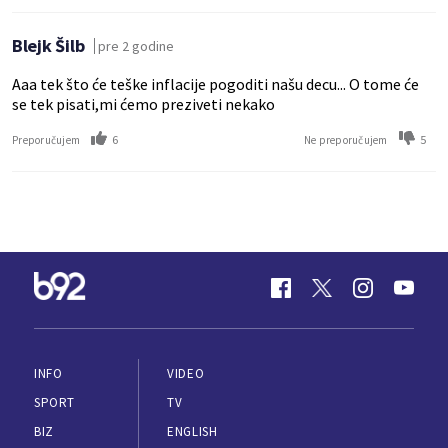
Blejk Šilb
pre 2 godine
Aaa tek što će teške inflacije pogoditi našu decu... O tome će
se tek pisati,mi ćemo preziveti nekako
6
5
Preporučujem
Ne preporučujem
INFO
VIDEO
SPORT
TV
BIZ
ENGLISH