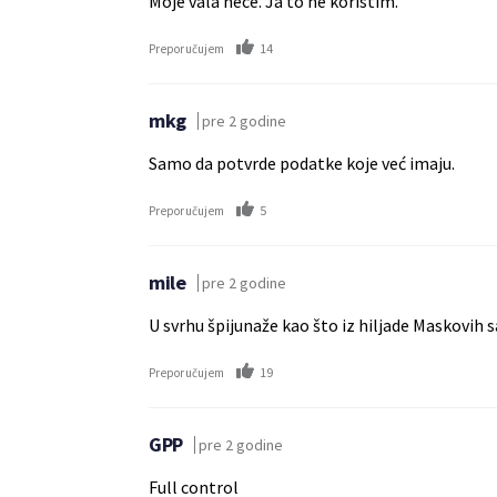
Moje vala nece. Ja to ne koristim.
14
Preporučujem
mkg
pre 2 godine
Samo da potvrde podatke koje već imaju.
5
Preporučujem
mile
pre 2 godine
U svrhu špijunaže kao što iz hiljade Maskovih s
19
Preporučujem
GPP
pre 2 godine
Full control