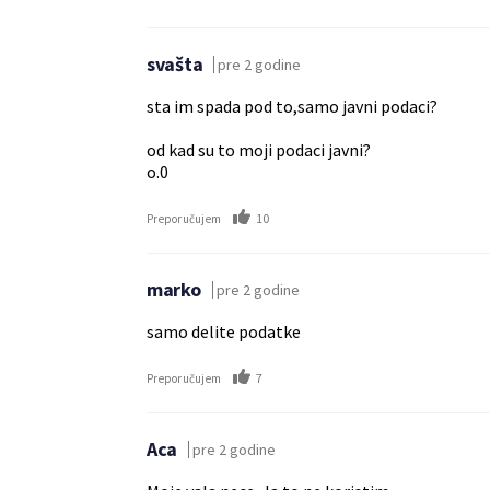
svašta
pre 2 godine
sta im spada pod to,samo javni podaci?
od kad su to moji podaci javni?
o.0
10
Preporučujem
marko
pre 2 godine
samo delite podatke
7
Preporučujem
Aca
pre 2 godine