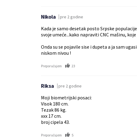
Nikola
pre 2 godine
Kada je samo desetak posto Srpske populacije 
svoje umeće...kako napraviti CNC mašinu, koje 
Onda su se pojavile sise i dupeta a ja sam uga
niskom nivou !
23
Preporučujem
Riksa
pre 2 godine
Moji biometrijski posaci:
Visok 180 cm.
Tezak 86 kg.
xxx 17 cm.
broj cipela 43.
5
Preporučujem