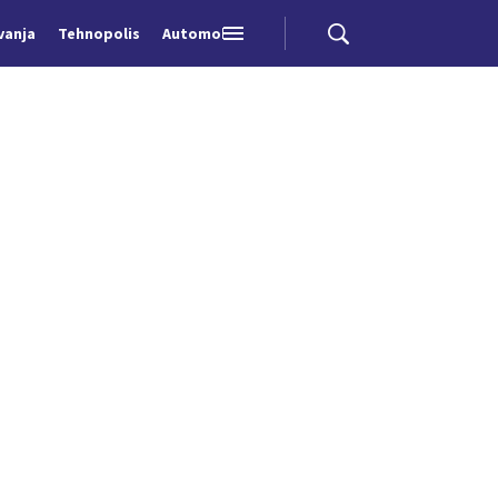
vanja
Tehnopolis
Automobili