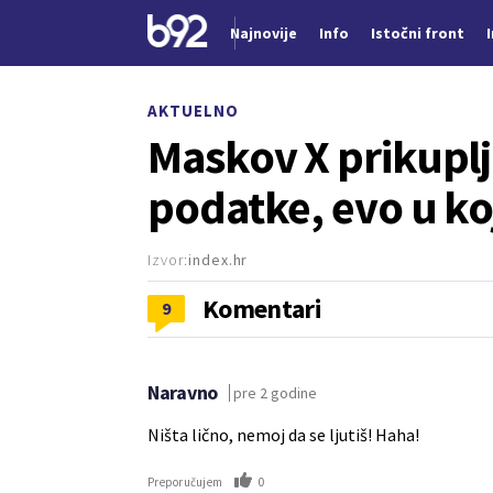
Najnovije
Info
Istočni front
Nova vest
AKTUELNO
Maskov X prikuplj
podatke, evo u ko
Izvor:
index.hr
Komentari
9
Naravno
pre 2 godine
Ništa lično, nemoj da se ljutiš! Haha!
0
Preporučujem