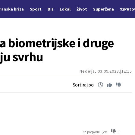
Iranska kriza
Sport
Biz
Lokal
Život
Superžena
92Puto
a biometrijske i druge
ju svrhu
Nedelja, 03.09.2023.
12:15
Sortiraj po:
0
Ne preporučujem