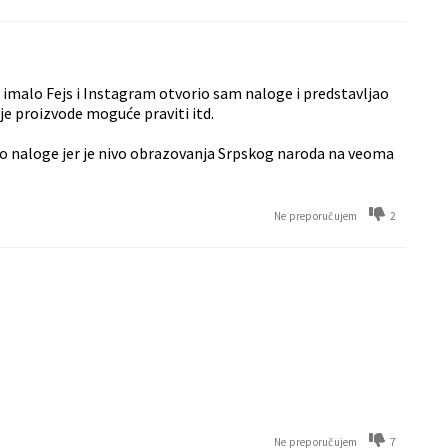
imalo Fejs i Instagram otvorio sam naloge i predstavljao
je proizvode moguće praviti itd.
sio naloge jer je nivo obrazovanja Srpskog naroda na veoma
2
Ne preporučujem
7
Ne preporučujem