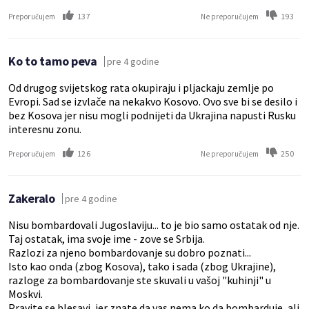
137
193
Preporučujem
Ne preporučujem
Ko to tamo peva
pre 4 godine
Od drugog svijetskog rata okupiraju i pljackaju zemlje po
Evropi. Sad se izvlače na nekakvo Kosovo. Ovo sve bi se desilo i
bez Kosova jer nisu mogli podnijeti da Ukrajina napusti Rusku
interesnu zonu.
126
250
Preporučujem
Ne preporučujem
Zakeralo
pre 4 godine
Nisu bombardovali Jugoslaviju... to je bio samo ostatak od nje.
Taj ostatak, ima svoje ime - zove se Srbija.
Razlozi za njeno bombardovanje su dobro poznati...
Isto kao onda (zbog Kosova), tako i sada (zbog Ukrajine),
razloge za bombardovanje ste skuvali u vašoj "kuhinji" u
Moskvi.
Pravite se blesavi, jer znate da vas nema ko da bombarduje, ali