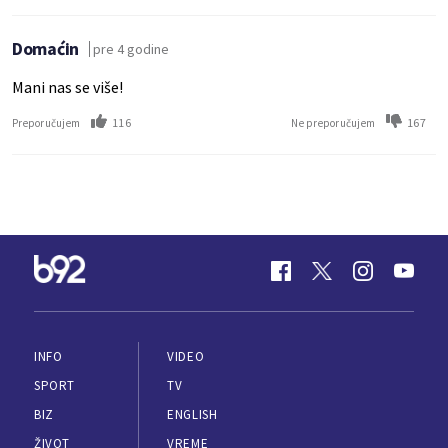
Domaćin
pre 4 godine
Mani nas se više!
116
167
Preporučujem
Ne preporučujem
INFO
VIDEO
SPORT
TV
BIZ
ENGLISH
ŽIVOT
VREME