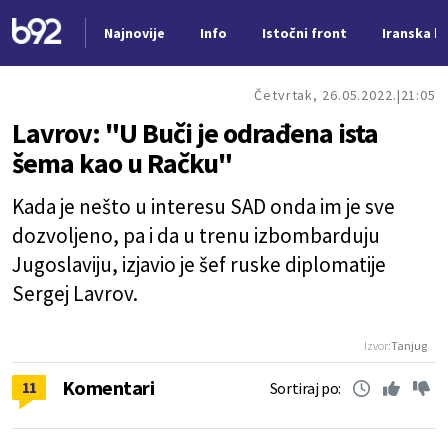
Najnovije
Info
Istočni front
Iranska kr
Nova vest
Četvrtak, 26.05.2022.
21:05
Lavrov: "U Buči je odrađena ista
šema kao u Račku"
Kada je nešto u interesu SAD onda im je sve
dozvoljeno, pa i da u trenu izbombarduju
Jugoslaviju, izjavio je šef ruske diplomatije
Sergej Lavrov.
Izvor:
Tanjug
Komentari
11
Sortiraj po: