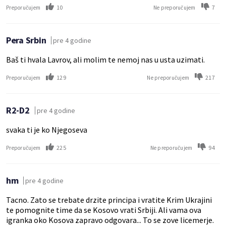
10
7
Preporučujem
Ne preporučujem
Pera Srbin
pre 4 godine
Baš ti hvala Lavrov, ali molim te nemoj nas u usta uzimati.
129
217
Preporučujem
Ne preporučujem
R2-D2
pre 4 godine
svaka ti je ko Njegoseva
225
94
Preporučujem
Ne preporučujem
hm
pre 4 godine
Tacno. Zato se trebate drzite principa i vratite Krim Ukrajini
te pomognite time da se Kosovo vrati Srbiji. Ali vama ova
igranka oko Kosova zapravo odgovara... To se zove licemerje.