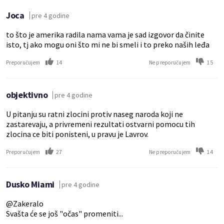
Joca
pre 4 godine
to što je amerika radila nama vama je sad izgovor da činite
isto, tj ako mogu oni što mi ne bi smeli i to preko naših leđa
14
15
Preporučujem
Ne preporučujem
objektivno
pre 4 godine
U pitanju su ratni zlocini protiv naseg naroda koji ne
zastarevaju, a privremeni rezultati ostvarni pomocu tih
zlocina ce biti ponisteni, u pravu je Lavrov.
27
14
Preporučujem
Ne preporučujem
Dusko Miami
pre 4 godine
@Zakeralo
Svašta će se još "očas" promeniti...