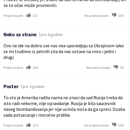
se to očas može promeniti.
137
269
Preporučujem
Ne preporučujem
Neko sa strane
pre 4 godine
Ovo ne ide na dobro sve nas vise uporedjuju sa Ukrajinom iako
se mi trudimo iz petnih zila da nas ostave na miru i jedni i
drugi.
166
55
Preporučujem
Ne preporučujem
Poster
pre 4 godine
To sto je Amerika radila nama ne znaci da sad Rusija treba da
isto radi nekome, nije opravdanje. Rusija je bila saucesnik
naseg bombardovanja jer nije ucinila nista da ga spreci. Dzaba
sada potsecanje i moralne pridike.
175
190
Preporučujem
Ne preporučujem