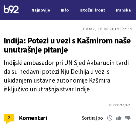
Najnovije
Info
Istočni front
Iranska kr
Nova vest
Petak, 16.08.2019.
22:59
Indija: Potezi u vezi s Kašmirom naše
unutrašnje pitanje
Indijski ambasador pri UN Sjed Akbarudin tvrdi
da su nedavni potezi Nju Delhija u vezi s
ukidanjem ustavne autonomije Kašmira
isključivo unutrašnja stvar Indije
Izvor:
Beta/AP
Komentari
2
Sortiraj po: