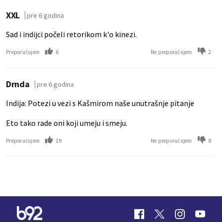
XXL
pre 6 godina
Sad i indijci počeli retorikom k'o kinezi.
6
2
Preporučujem
Ne preporučujem
Drnda
pre 6 godina
Indija: Potezi u vezi s Kašmirom naše unutrašnje pitanje
Eto tako rade oni koji umeju i smeju.
19
8
Preporučujem
Ne preporučujem