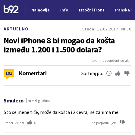
Najnovije
Info
Istočni front
Iranska kr
Nova vest
AKTUELNO
Sreda, 12.07.2017.
08:30
Novi iPhone 8 bi mogao da košta
između 1.200 i 1.500 dolara?
Izvor:
independent.co.uk
Komentari
101
Sortiraj po:
Smuleco
pre 9 godina
Što se mene tiče, može da košta i 2k evra, ne zanima me.
4
0
Preporučujem
Ne preporučujem