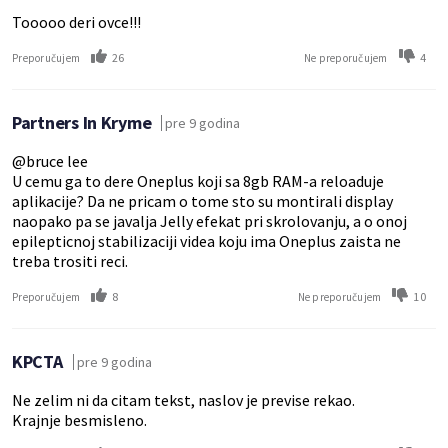
Tooooo deri ovce!!!
26
4
Preporučujem
Ne preporučujem
Partners In Kryme
pre 9 godina
@bruce lee
U cemu ga to dere Oneplus koji sa 8gb RAM-a reloaduje
aplikacije? Da ne pricam o tome sto su montirali display
naopako pa se javalja Jelly efekat pri skrolovanju, a o onoj
epilepticnoj stabilizaciji videa koju ima Oneplus zaista ne
treba trositi reci.
8
10
Preporučujem
Ne preporučujem
KPCTA
pre 9 godina
Ne zelim ni da citam tekst, naslov je previse rekao.
Krajnje besmisleno.