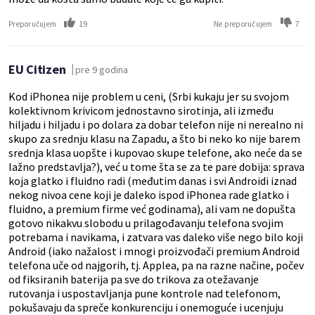
19
7
Preporučujem
Ne preporučujem
EU Citizen
pre 9 godina
Kod iPhonea nije problem u ceni, (Srbi kukaju jer su svojom
kolektivnom krivicom jednostavno sirotinja, ali između
hiljadu i hiljadu i po dolara za dobar telefon nije ni nerealno ni
skupo za srednju klasu na Zapadu, a što bi neko ko nije barem
srednja klasa uopšte i kupovao skupe telefone, ako neće da se
lažno predstavlja?), već u tome šta se za te pare dobija: sprava
koja glatko i fluidno radi (međutim danas i svi Androidi iznad
nekog nivoa cene koji je daleko ispod iPhonea rade glatko i
fluidno, a premium firme već godinama), ali vam ne dopušta
gotovo nikakvu slobodu u prilagođavanju telefona svojim
potrebama i navikama, i zatvara vas daleko više nego bilo koji
Android (iako nažalost i mnogi proizvođači premium Android
telefona uče od najgorih, tj. Applea, pa na razne načine, počev
od fiksiranih baterija pa sve do trikova za otežavanje
rutovanja i uspostavljanja pune kontrole nad telefonom,
pokušavaju da spreče konkurenciju i onemoguće i ucenjuju