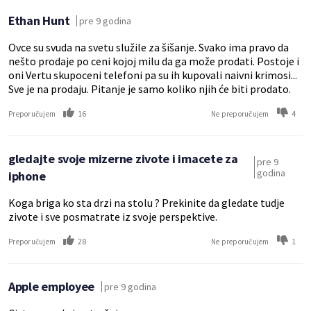
Ethan Hunt
pre 9 godina
Ovce su svuda na svetu služile za šišanje. Svako ima pravo da
nešto prodaje po ceni kojoj milu da ga može prodati. Postoje i
oni Vertu skupoceni telefoni pa su ih kupovali naivni krimosi...
Sve je na prodaju. Pitanje je samo koliko njih će biti prodato.
16
4
Preporučujem
Ne preporučujem
gledajte svoje mizerne zivote i imacete za
pre 9
godina
iphone
Koga briga ko sta drzi na stolu ? Prekinite da gledate tudje
zivote i sve posmatrate iz svoje perspektive.
28
1
Preporučujem
Ne preporučujem
Apple employee
pre 9 godina