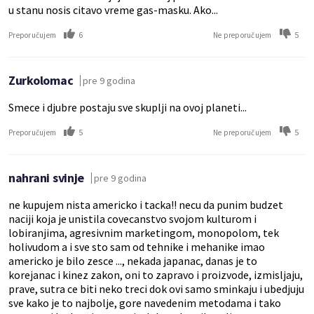
u stanu nosis citavo vreme gas-masku. Ako...
6
5
Preporučujem
Ne preporučujem
Zurkolomac
pre 9 godina
Smece i djubre postaju sve skuplji na ovoj planeti...
5
5
Preporučujem
Ne preporučujem
nahrani svinje
pre 9 godina
ne kupujem nista americko i tacka!! necu da punim budzet
naciji koja je unistila covecanstvo svojom kulturom i
lobiranjima, agresivnim marketingom, monopolom, tek
holivudom a i sve sto sam od tehnike i mehanike imao
americko je bilo zesce ..., nekada japanac, danas je to
korejanac i kinez zakon, oni to zapravo i proizvode, izmisljaju,
prave, sutra ce biti neko treci dok ovi samo sminkaju i ubedjuju
sve kako je to najbolje, gore navedenim metodama i tako