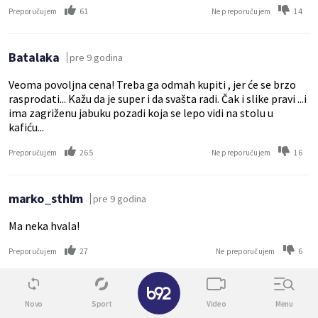
61
14
Preporučujem
Ne preporučujem
Batalaka
pre 9 godina
Veoma povoljna cena! Treba ga odmah kupiti , jer će se brzo
rasprodati... Kažu da je super i da svašta radi. Čak i slike pravi ...i
ima zagriženu jabuku pozadi koja se lepo vidi na stolu u
kafiću...
265
16
Preporučujem
Ne preporučujem
marko_sthlm
pre 9 godina
Ma neka hvala!
27
6
Preporučujem
Ne preporučujem
✕
JoBaH
pre 9 godina
Novo
Sport
Video
Menu