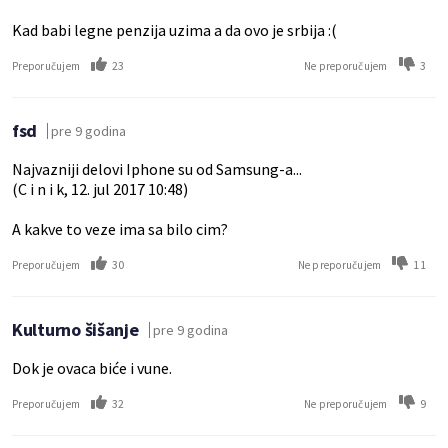
Kad babi legne penzija uzima a da ovo je srbija :(
23
3
Preporučujem
Ne preporučujem
fsd
pre 9 godina
Najvazniji delovi Iphone su od Samsung-a...
(C i n i k, 12. jul 2017 10:48)
A kakve to veze ima sa bilo cim?
30
11
Preporučujem
Ne preporučujem
Kulturno šišanje
pre 9 godina
Dok je ovaca biće i vune.
32
9
Preporučujem
Ne preporučujem