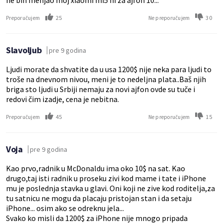
ne bih menjao moj xiaomi mi5 ni za ajfon 10...
25
30
Preporučujem
Ne preporučujem
Slavoljub
pre 9 godina
Ljudi morate da shvatite da u usa 1200$ nije neka para ljudi to
troše na dnevnom nivou, meni je to nedeljna plata..Baš njih
briga sto ljudi u Srbiji nemaju za novi ajfon ovde su tuče i
redovi čim izadje, cena je nebitna.
45
15
Preporučujem
Ne preporučujem
Voja
pre 9 godina
Kao prvo,radnik u McDonaldu ima oko 10$ na sat. Kao
drugo,taj isti radnik u proseku zivi kod mame i tate i iPhone
mu je poslednja stavka u glavi. Oni koji ne zive kod roditelja,za
tu satnicu ne mogu da placaju pristojan stan i da setaju
iPhone... osim ako se odreknu jela...
Svako ko misli da 1200$ za iPhone nije mnogo pripada