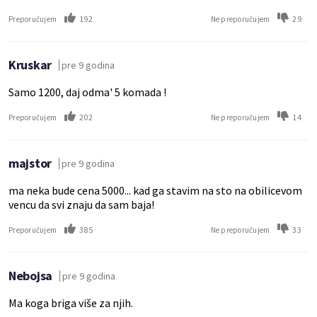
192
29
Preporučujem
Ne preporučujem
Kruskar
pre 9 godina
Samo 1200, daj odma' 5 komada !
202
14
Preporučujem
Ne preporučujem
majstor
pre 9 godina
ma neka bude cena 5000... kad ga stavim na sto na obilicevom
vencu da svi znaju da sam baja!
385
33
Preporučujem
Ne preporučujem
Nebojsa
pre 9 godina
Ma koga briga više za njih.