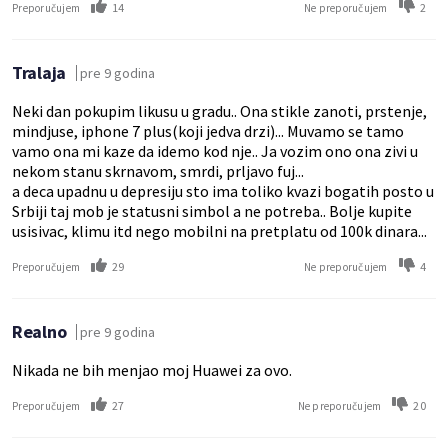
14
2
Preporučujem
Ne preporučujem
Tralaja
pre 9 godina
Neki dan pokupim likusu u gradu.. Ona stikle zanoti, prstenje,
mindjuse, iphone 7 plus(koji jedva drzi)... Muvamo se tamo
vamo ona mi kaze da idemo kod nje.. Ja vozim ono ona zivi u
nekom stanu skrnavom, smrdi, prljavo fuj...
a deca upadnu u depresiju sto ima toliko kvazi bogatih posto u
Srbiji taj mob je statusni simbol a ne potreba.. Bolje kupite
usisivac, klimu itd nego mobilni na pretplatu od 100k dinara...
29
4
Preporučujem
Ne preporučujem
Realno
pre 9 godina
Nikada ne bih menjao moj Huawei za ovo.
27
20
Preporučujem
Ne preporučujem