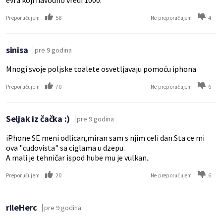
evra koji navodno vredi 1000.
58
4
Preporučujem
Ne preporučujem
sinisa
pre 9 godina
Mnogi svoje poljske toalete osvetljavaju pomoću iphona
70
6
Preporučujem
Ne preporučujem
Seljak iz čačka :)
pre 9 godina
iPhone SE meni odlican,miran sam s njim celi dan.Sta ce mi
ova "cudovista" sa ciglama u dzepu.
A mali je tehničar ispod hube mu je vulkan..
20
6
Preporučujem
Ne preporučujem
rileHerc
pre 9 godina