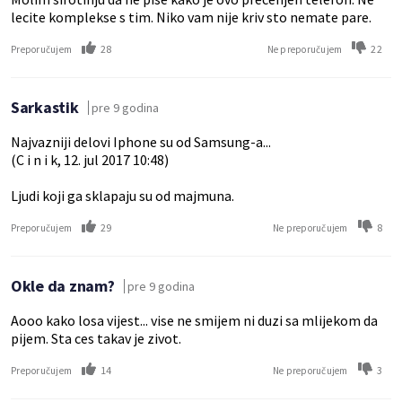
lecite komplekse s tim. Niko vam nije kriv sto nemate pare.
28
22
Preporučujem
Ne preporučujem
Sarkastik
pre 9 godina
Najvazniji delovi Iphone su od Samsung-a...
(C i n i k, 12. jul 2017 10:48)
Ljudi koji ga sklapaju su od majmuna.
29
8
Preporučujem
Ne preporučujem
Okle da znam?
pre 9 godina
Aooo kako losa vijest... vise ne smijem ni duzi sa mlijekom da
pijem. Sta ces takav je zivot.
14
3
Preporučujem
Ne preporučujem