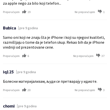
za apple nego za bilo koji telefon...
19
1
Preporučujem
Ne preporučujem
Bubica
pre 9 godina
Samo oni koji ne znaju šta je iPhone i koji su njegovi kvaliteti,
razmišljaju o tome da je telefon skup. Rekao bih da je iPhone
vredniji od prezentovane cene.
6
37
Preporučujem
Ne preporučujem
iq125
pre 9 godina
Болесни материјализам, људи се претварају у идиоте.
20
3
Preporučujem
Ne preporučujem
chomi
pre 9 godina