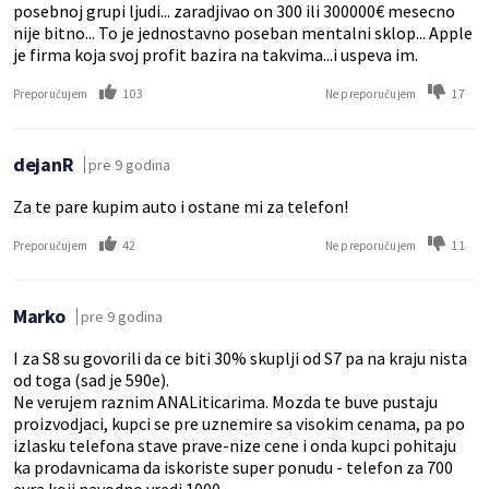
posebnoj grupi ljudi... zaradjivao on 300 ili 300000€ mesecno
nije bitno... To je jednostavno poseban mentalni sklop... Apple
je firma koja svoj profit bazira na takvima...i uspeva im.
103
17
Preporučujem
Ne preporučujem
dejanR
pre 9 godina
Za te pare kupim auto i ostane mi za telefon!
42
11
Preporučujem
Ne preporučujem
Marko
pre 9 godina
I za S8 su govorili da ce biti 30% skuplji od S7 pa na kraju nista
od toga (sad je 590e).
Ne verujem raznim ANALiticarima. Mozda te buve pustaju
proizvodjaci, kupci se pre uznemire sa visokim cenama, pa po
izlasku telefona stave prave-nize cene i onda kupci pohitaju
ka prodavnicama da iskoriste super ponudu - telefon za 700