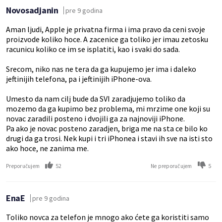
Novosadjanin
pre 9 godina
Aman ljudi, Apple je privatna firma i ima pravo da ceni svoje
proizvode koliko hoce. A zacenice ga toliko jer imau zetosku
racunicu koliko ce im se isplatiti, kao i svaki do sada.
Srecom, niko nas ne tera da ga kupujemo jer ima i daleko
jeftinijih telefona, pa i jeftinijih iPhone-ova.
Umesto da nam cilj bude da SVI zaradjujemo toliko da
mozemo da ga kupimo bez problema, mi mrzime one koji su
novac zaradili posteno i dvojili ga za najnoviji iPhone.
Pa ako je novac posteno zaradjen, briga me na sta ce bilo ko
drugi da ga trosi. Nek kupi i tri iPhonea i stavi ih sve na isti sto
ako hoce, ne zanima me.
52
5
Preporučujem
Ne preporučujem
EnaE
pre 9 godina
Toliko novca za telefon je mnogo ako ćete ga koristiti samo