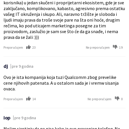
korisnika) u jedan skučeni i proprijetarni ekosistem, gde je sve
zaključano, komplikovano, kabasto, agresivno prema ostatku
vašeg IT okruženja i skupo. Ali, naravno tržište je sloboda i
ljudi imaju prava da troše svoje pare na šta oni hoće, drugim
rečima, ko pod uticajem marketinga posegne za tim
proizvodom, zaslužio je sam sve što će da ga snađe, i nema
prava da se žali :)))
23
19
Preporučujem
Ne preporučujem
dj
pre 9 godina
Ovo je ista kompanija koja tuzi Qualcomm zbog prevelike
cene njihovih patenata. A u ostalom sada je i vremw sisanja
ovaca.
14
0
Preporučujem
Ne preporučujem
iop
pre 9 godina
Molim sirotinju da ne pise kako je ovo precenjen telefon. Ne