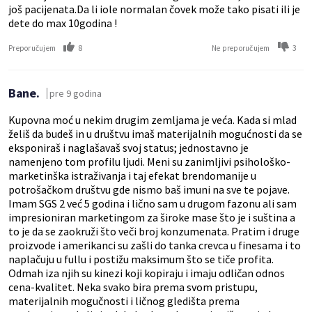
još pacijenata.Da li iole normalan čovek može tako pisati ili je
dete do max 10godina !
8
3
Preporučujem
Ne preporučujem
Bane.
pre 9 godina
Kupovna moć u nekim drugim zemljama je veća. Kada si mlad
želiš da budeš in u društvu imaš materijalnih mogućnosti da se
eksponiraš i naglašavaš svoj status; jednostavno je
namenjeno tom profilu ljudi. Meni su zanimljivi psihološko-
marketinška istraživanja i taj efekat brendomanije u
potrošačkom društvu gde nismo baš imuni na sve te pojave.
Imam SGS 2 već 5 godina i lično sam u drugom fazonu ali sam
impresioniran marketingom za široke mase što je i suština a
to je da se zaokruži što veči broj konzumenata. Pratim i druge
proizvode i amerikanci su zašli do tanka crevca u finesama i to
naplačuju u fullu i postižu maksimum što se tiče profita.
Odmah iza njih su kinezi koji kopiraju i imaju odličan odnos
cena-kvalitet. Neka svako bira prema svom pristupu,
materijalnih mogučnosti i ličnog gledišta prema