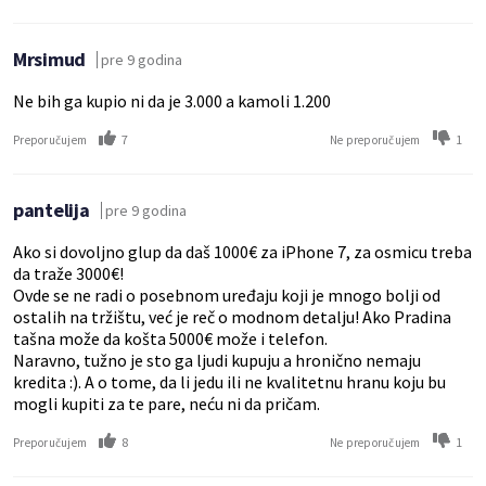
Mrsimud
pre 9 godina
Ne bih ga kupio ni da je 3.000 a kamoli 1.200
7
1
Preporučujem
Ne preporučujem
pantelija
pre 9 godina
Ako si dovoljno glup da daš 1000€ za iPhone 7, za osmicu treba
da traže 3000€!
Ovde se ne radi o posebnom uređaju koji je mnogo bolji od
ostalih na tržištu, već je reč o modnom detalju! Ako Pradina
tašna može da košta 5000€ može i telefon.
Naravno, tužno je sto ga ljudi kupuju a hronično nemaju
kredita :). A o tome, da li jedu ili ne kvalitetnu hranu koju bu
mogli kupiti za te pare, neću ni da pričam.
8
1
Preporučujem
Ne preporučujem