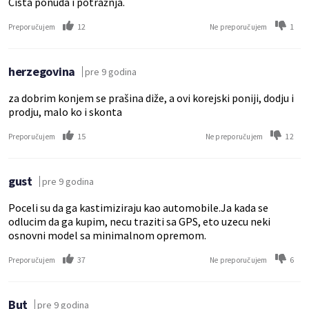
Cista ponuda i potražnja.
12
1
Preporučujem
Ne preporučujem
herzegovina
pre 9 godina
za dobrim konjem se prašina diže, a ovi korejski poniji, dodju i
prodju, malo ko i skonta
15
12
Preporučujem
Ne preporučujem
gust
pre 9 godina
Poceli su da ga kastimiziraju kao automobile.Ja kada se
odlucim da ga kupim, necu traziti sa GPS, eto uzecu neki
osnovni model sa minimalnom opremom.
37
6
Preporučujem
Ne preporučujem
But
pre 9 godina