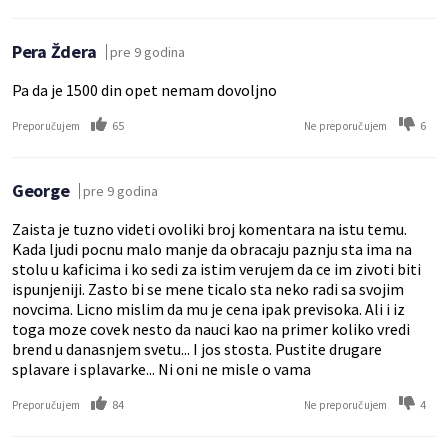
Pera Ždera
pre 9 godina
Pa da je 1500 din opet nemam dovoljno
65
6
Preporučujem
Ne preporučujem
George
pre 9 godina
Zaista je tuzno videti ovoliki broj komentara na istu temu.
Kada ljudi pocnu malo manje da obracaju paznju sta ima na
stolu u kaficima i ko sedi za istim verujem da ce im zivoti biti
ispunjeniji. Zasto bi se mene ticalo sta neko radi sa svojim
novcima. Licno mislim da mu je cena ipak previsoka. Ali i iz
toga moze covek nesto da nauci kao na primer koliko vredi
brend u danasnjem svetu... I jos stosta. Pustite drugare
splavare i splavarke... Ni oni ne misle o vama
84
4
Preporučujem
Ne preporučujem