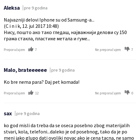
Aleksa
pre 9 godina
Najvazniji delovi Iphone su od Samsung-a...
(C i n i k, 12. jul 2017 10:48)
Нису, пошто ако тако гледаш, најважнији делови су 150
грама стакла, пластике метала и гуме...
7
7
Preporučujem
Ne preporučujem
Malo, brateeeeee
pre 9 godina
Ko bre nema para? Daj pet komada!
12
0
Preporučujem
Ne preporučujem
sax
pre 9 godina
ko god misli da treba da se oseca posebno zbog materijalih
stvari, kola, telefoni...daleko je od posebnog, tako da je po
meni jako glupo dati ovoliki novac ako je cena tacna, ne samo