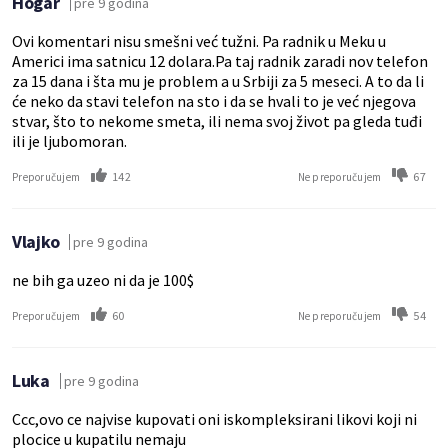
Hogar
pre 9 godina
Ovi komentari nisu smešni već tužni. Pa radnik u Meku u
Americi ima satnicu 12 dolara.Pa taj radnik zaradi nov telefon
za 15 dana i šta mu je problem a u Srbiji za 5 meseci. A to da li
će neko da stavi telefon na sto i da se hvali to je već njegova
stvar, što to nekome smeta, ili nema svoj život pa gleda tuđi
ili je ljubomoran.
142
67
Preporučujem
Ne preporučujem
Vlajko
pre 9 godina
ne bih ga uzeo ni da je 100$
60
54
Preporučujem
Ne preporučujem
Luka
pre 9 godina
Ccc,ovo ce najvise kupovati oni iskompleksirani likovi koji ni
plocice u kupatilu nemaju