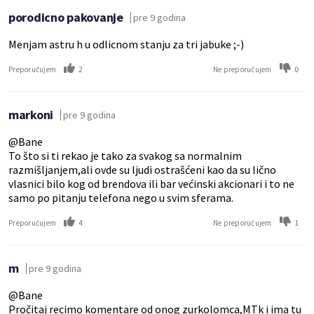
porodicno pakovanje
pre 9 godina
Menjam astru h u odlicnom stanju za tri jabuke ;-)
2
0
Preporučujem
Ne preporučujem
markoni
pre 9 godina
@Bane
To što si ti rekao je tako za svakog sa normalnim
razmišljanjem,ali ovde su ljudi ostrašćeni kao da su lično
vlasnici bilo kog od brendova ili bar većinski akcionari i to ne
samo po pitanju telefona nego u svim sferama.
4
1
Preporučujem
Ne preporučujem
m
pre 9 godina
@Bane
Pročitaj recimo komentare od onog zurkolomca,MTk i ima tu