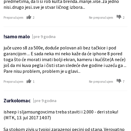
predmetima, da li si rob kulta brenda..manje..više..za jedno
nisi..drugo jesi..sve je stvar ličnog izbora...
2
2
Preporučujem
Ne preporučujem
!samo malo
pre 9 godina
juče uzeo s8 za 500e, doduše polovan ali bez tačkice i pod
garancijom ... E sada neka mi neko kaže da će iphone 8 pored
toga što će morati imati bolji ekran, kameru i kućište(A neće)
još da mi kuva pegla i čisti stan sledeće dve godine i uzeću ga ...
Pare nisu problem, problem je u glavi...
1
7
Preporučujem
Ne preporučujem
Zurkolomac
pre 9 godina
isheep i sljamsungovcima treba staviti i 2.000 - deri stoku!
(MTK, 13. jul 2017 14:07)
Sa stokom zivis u tvojoj zarazenoj pecini od stana. Verovatno