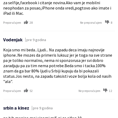
za selfije,facebook i citanje novina.Ako vam je mobilni
neophodan za posao,iPhone onda vredi,pogtovo ako imate i
iPad ili Mac.
28
8
Preporučujem
Ne preporučujem
Vodenjak
pre 9 godina
Koja smo mi beda...Ljudi... Na zapadu deca imaju najnovije
iphone..Ne mozes da primeris luksuz jer je toga na sve strane
pa je toliko normalno, nema ni sponzorusa jer svi dobro
zaradjuju pa za tim nema potrebe.Beda smo i tacka.100%
znam da ga bar 80% ljudi u Srbiji kupuju da bi pokazali
status.Jos nesto, na zapadu taksisti voze bolja kola od nasih
"ala".
52
12
Preporučujem
Ne preporučujem
srbin a kinez
pre 9 godina