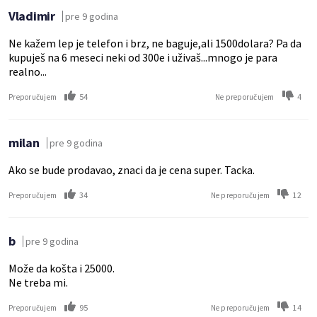
Vladimir
pre 9 godina
Ne kažem lep je telefon i brz, ne baguje,ali 1500dolara? Pa da
kupuješ na 6 meseci neki od 300e i uživaš...mnogo je para
realno...
54
4
Preporučujem
Ne preporučujem
milan
pre 9 godina
Ako se bude prodavao, znaci da je cena super. Tacka.
34
12
Preporučujem
Ne preporučujem
b
pre 9 godina
Može da košta i 25000.
Ne treba mi.
95
14
Preporučujem
Ne preporučujem