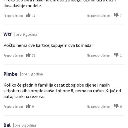
dosadašnje modele.
17
7
Preporučujem
Ne preporučujem
Wtf
pre 9 godina
Pošto nema dve kartice,kupujem dva komada!
33
1
Preporučujem
Ne preporučujem
Pimbe
pre 9 godina
Koliko će gladnih familija ostat zbog obe cijene i nasih
seljoberskih kompleksaša. Iphone 8, nema na račun. Ključ od
auta, tank na rezervu.
9
6
Preporučujem
Ne preporučujem
Del
pre 9 godina