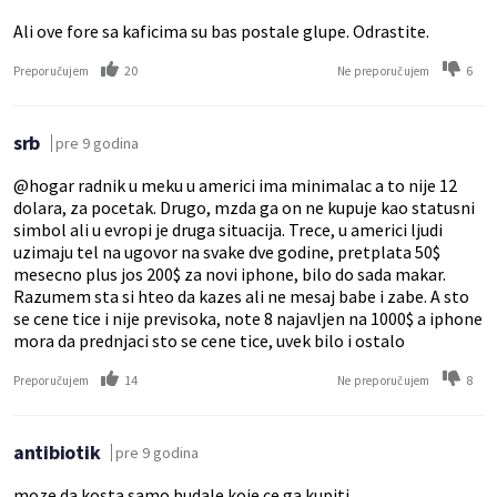
Ali ove fore sa kaficima su bas postale glupe. Odrastite.
20
6
Preporučujem
Ne preporučujem
srb
pre 9 godina
@hogar radnik u meku u americi ima minimalac a to nije 12
dolara, za pocetak. Drugo, mzda ga on ne kupuje kao statusni
simbol ali u evropi je druga situacija. Trece, u americi ljudi
uzimaju tel na ugovor na svake dve godine, pretplata 50$
mesecno plus jos 200$ za novi iphone, bilo do sada makar.
Razumem sta si hteo da kazes ali ne mesaj babe i zabe. A sto
se cene tice i nije previsoka, note 8 najavljen na 1000$ a iphone
mora da prednjaci sto se cene tice, uvek bilo i ostalo
14
8
Preporučujem
Ne preporučujem
antibiotik
pre 9 godina
moze da kosta samo budale koje ce ga kupiti.