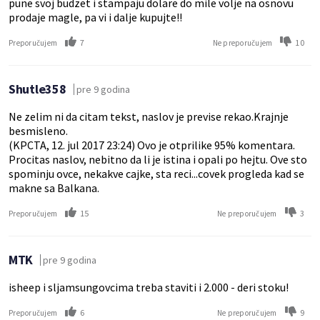
pune svoj budzet i stampaju dolare do mile volje na osnovu
prodaje magle, pa vi i dalje kupujte!!
7
10
Preporučujem
Ne preporučujem
Shutle358
pre 9 godina
Ne zelim ni da citam tekst, naslov je previse rekao.Krajnje
besmisleno.
(KPCTA, 12. jul 2017 23:24) Ovo je otprilike 95% komentara.
Procitas naslov, nebitno da li je istina i opali po hejtu. Ove sto
spominju ovce, nekakve cajke, sta reci...covek progleda kad se
makne sa Balkana.
15
3
Preporučujem
Ne preporučujem
MTK
pre 9 godina
isheep i sljamsungovcima treba staviti i 2.000 - deri stoku!
6
9
Preporučujem
Ne preporučujem