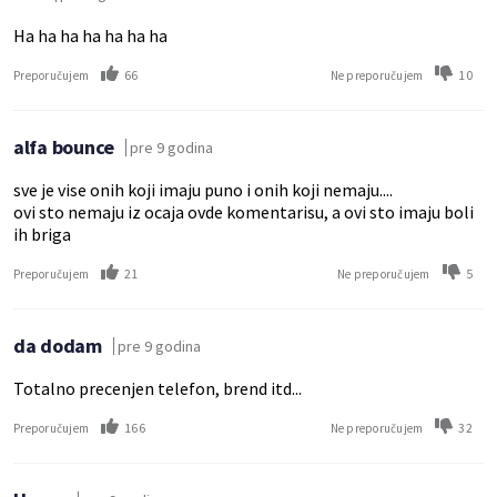
Ha ha ha ha ha ha ha
66
10
Preporučujem
Ne preporučujem
alfa bounce
pre 9 godina
sve je vise onih koji imaju puno i onih koji nemaju....
ovi sto nemaju iz ocaja ovde komentarisu, a ovi sto imaju boli
ih briga
21
5
Preporučujem
Ne preporučujem
da dodam
pre 9 godina
Totalno precenjen telefon, brend itd...
166
32
Preporučujem
Ne preporučujem