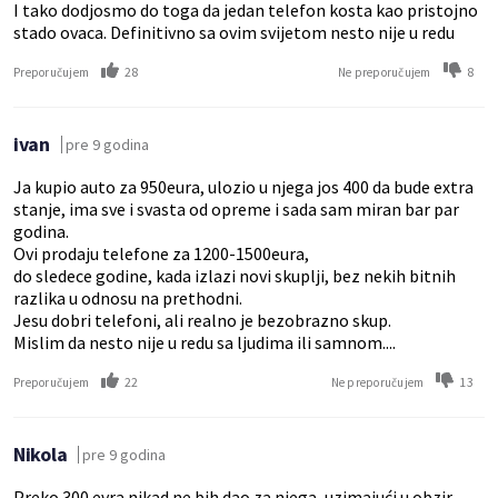
I tako dodjosmo do toga da jedan telefon kosta kao pristojno
stado ovaca. Definitivno sa ovim svijetom nesto nije u redu
28
8
Preporučujem
Ne preporučujem
ivan
pre 9 godina
Ja kupio auto za 950eura, ulozio u njega jos 400 da bude extra
stanje, ima sve i svasta od opreme i sada sam miran bar par
godina.
Ovi prodaju telefone za 1200-1500eura,
do sledece godine, kada izlazi novi skuplji, bez nekih bitnih
razlika u odnosu na prethodni.
Jesu dobri telefoni, ali realno je bezobrazno skup.
Mislim da nesto nije u redu sa ljudima ili samnom....
22
13
Preporučujem
Ne preporučujem
Nikola
pre 9 godina
Preko 300 evra nikad ne bih dao za njega, uzimajući u obzir