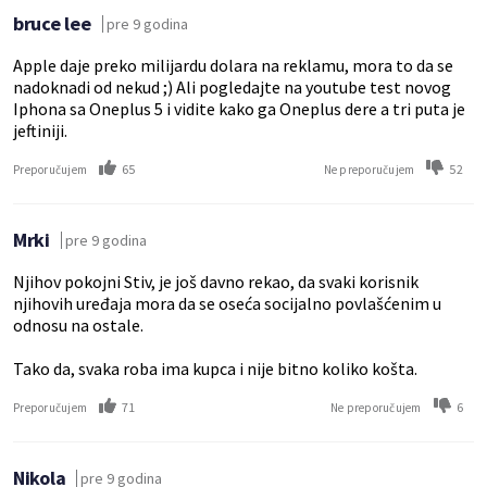
bruce lee
pre 9 godina
Apple daje preko milijardu dolara na reklamu, mora to da se
nadoknadi od nekud ;) Ali pogledajte na youtube test novog
Iphona sa Oneplus 5 i vidite kako ga Oneplus dere a tri puta je
jeftiniji.
65
52
Preporučujem
Ne preporučujem
Mrki
pre 9 godina
Njihov pokojni Stiv, je još davno rekao, da svaki korisnik
njihovih uređaja mora da se oseća socijalno povlašćenim u
odnosu na ostale.
Tako da, svaka roba ima kupca i nije bitno koliko košta.
71
6
Preporučujem
Ne preporučujem
Nikola
pre 9 godina