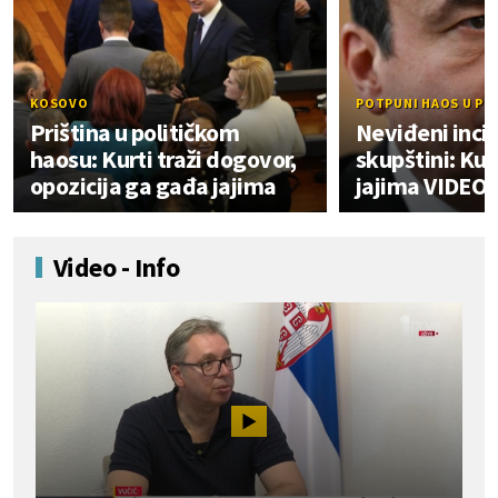
KOSOVO
POTPUNI HAOS U PRI
Priština u političkom
Neviđeni inci
haosu: Kurti traži dogovor,
skupštini: Kur
opozicija ga gađa jajima
jajima VIDEO
Video - Info