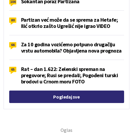
Šokantan poraz Partizana
104
Partizan već može da se sprema za Hetafe;
80
Ilić otkrio zašto Ugrešić nije igrao VIDEO
Za 10 godina vozićemo potpuno drugačiju
66
vrstu automobila? Objavljena nova prognoza
Rat – dan 1.622: Zelenski spreman na
65
pregovore; Rusi se predali; Pogođeni turski
brodovi u Crnom moru FOTO
Pogledaj sve