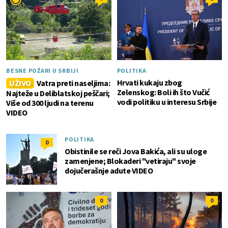
BESNE POŽARI U SRBIJI
POLITIKA
Hrvati kukaju zbog
UŽIVO
Vatra preti naseljima:
Zelenskog: Boli ih što Vučić
Najteže u Deliblatskoj peščari;
vodi politiku u interesu Srbije
Više od 300 ljudi na terenu
VIDEO
POLITIKA
0
Obistinile se reči Jova Bakića, ali su uloge
zamenjene; Blokaderi "vetiraju" svoje
dojučerašnje adute VIDEO
0
0