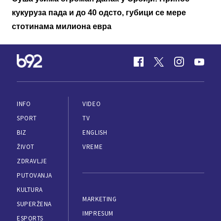
кукуруза пада и до 40 одсто, губици се мере
стотинама милиона евра
INFO
VIDEO
SPORT
TV
BIZ
ENGLISH
ŽIVOT
VREME
ZDRAVLJE
PUTOVANJA
KULTURA
MARKETING
SUPERŽENA
IMPRESUM
ESPORTS