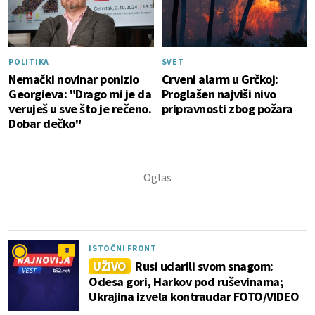
POLITIKA
SVET
Nemački novinar ponizio
Crveni alarm u Grčkoj:
Georgieva: "Drago mi je da
Proglašen najviši nivo
veruješ u sve što je rečeno.
pripravnosti zbog požara
Dobar dečko"
ISTOČNI FRONT
8
UŽIVO
Rusi udarili svom snagom:
Odesa gori, Harkov pod ruševinama;
Ukrajina izvela kontraudar FOTO/VIDEO