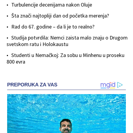
Turbulencije decenijama nakon Oluje
Šta znači najtopliji dan od početka merenja?
Rad do 67. godine – da li je to realno?
Studija potvrdila: Nemci zaista malo znaju o Drugom
svetskom ratu i Holokaustu
Studenti u Nemačkoj: Za sobu u Minhenu u proseku
800 evra
PREPORUKA ZA VAS