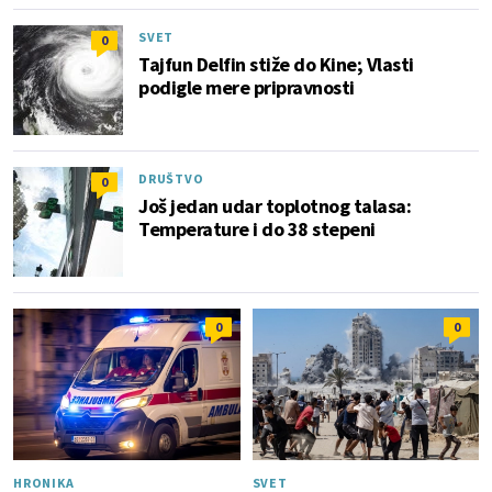
SVET
0
Tajfun Delfin stiže do Kine; Vlasti
podigle mere pripravnosti
DRUŠTVO
0
Još jedan udar toplotnog talasa:
Temperature i do 38 stepeni
0
0
HRONIKA
SVET