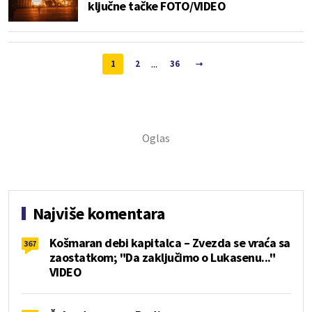
ključne tačke FOTO/VIDEO
...
1
2
36
Najviše komentara
Košmaran debi kapitalca – Zvezda se vraća sa
367
zaostatkom; "Da zaključimo o Lukasenu..."
VIDEO