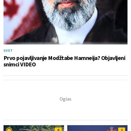
SVET
Prvo pojavljivanje Modžtabe Hamneija? Objavljeni
snimci VIDEO
0
2