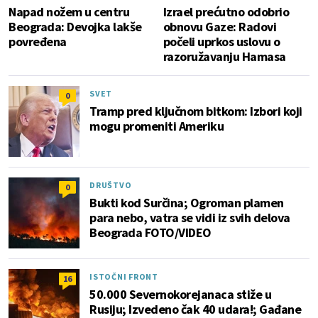
Napad nožem u centru
Izrael prećutno odobrio
Beograda: Devojka lakše
obnovu Gaze: Radovi
povređena
počeli uprkos uslovu o
razoružavanju Hamasa
SVET
0
Tramp pred ključnom bitkom: Izbori koji
mogu promeniti Ameriku
DRUŠTVO
0
Bukti kod Surčina; Ogroman plamen
para nebo, vatra se vidi iz svih delova
Beograda FOTO/VIDEO
ISTOČNI FRONT
16
50.000 Severnokorejanaca stiže u
Rusiju; Izvedeno čak 40 udara!; Gađane