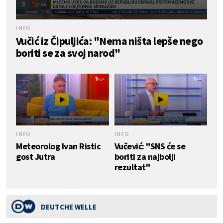
INFO
Vučić iz Čipuljića: "Nema ništa lepše nego
boriti se za svoj narod"
INFO
INFO
Meteorolog Ivan Ristic
Vučević: "SNS će se
gost Jutra
boriti za najbolji
rezultat"
DEUTCHE WELLE