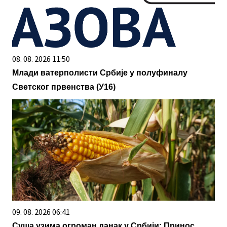
08. 08. 2026 11:50
Млади ватерполисти Србије у полуфиналу
Светског првенства (У16)
09. 08. 2026 06:41
Суша узима огроман данак у Србији: Принос