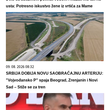
usta: Potresno iskustvo žene iz vrtića za Mame
09. 08. 2026 08:32
SRBIJA DOBIJA NOVU SAOBRAĆAJNU ARTERIJU:
"Vojvođansko P" spaja Beograd, Zrenjanin i Novi
Sad – Stiže se za tren