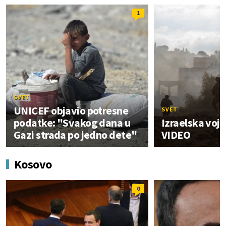
1
SVET
UNICEF objavio potresne
SVET
podatke: "Svakog dana u
Izraelska vojs
Gazi strada po jedno dete"
VIDEO
Kosovo
0