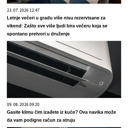
23. 07. 2026 12:47
Letnje večeri u gradu više nisu rezervisane za
vikend: Zašto sve više ljudi bira večeru koja se
spontano pretvori u druženje
09. 08. 2026 09:20
Gasite klimu čim izađete iz kuće? Ova navika može
da vam podigne račun za struju